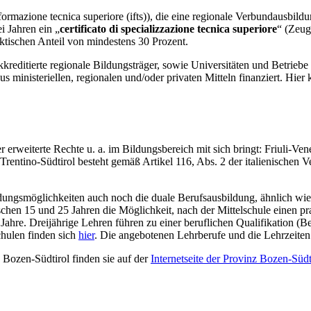
formazione tecnica superiore (ifts)), die eine regionale Verbundausbil
i Jahren ein „
certificato di specializzazione tecnica superiore
“ (Zeug
ktischen Anteil von mindestens 30 Prozent.
kreditierte regionale Bildungsträger, sowie Universitäten und Betriebe i
aus ministeriellen, regionalen und/oder privaten Mitteln finanziert. Hier
rweiterte Rechte u. a. im Bildungsbereich mit sich bringt: Friuli-Venez
n Trentino-Südtirol besteht gemäß Artikel 116, Abs. 2 der italienischen 
ldungsmöglichkeiten auch noch die duale Berufsausbildung, ähnlich wi
hen 15 und 25 Jahren die Möglichkeit, nach der Mittelschule einen pra
r Jahre. Dreijährige Lehren führen zu einer beruflichen Qualifikation (
hulen finden sich
hier
. Die angebotenen Lehrberufe und die Lehrzeiten
Bozen-Südtirol finden sie auf der
Internetseite der Provinz Bozen-Südt