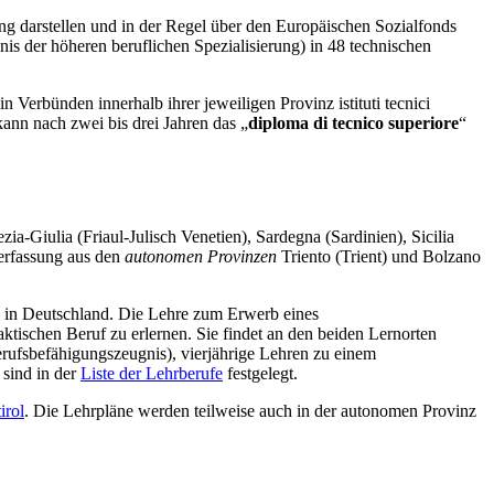
dung darstellen und in der Regel über den Europäischen Sozialfonds
nis der höheren beruflichen Spezialisierung) in 48 technischen
n Verbünden innerhalb ihrer jeweiligen Provinz istituti tecnici
 kann nach zwei bis drei Jahren das „
diploma di tecnico superiore
“
ia-Giulia (Friaul-Julisch Venetien), Sardegna (Sardinien), Sicilia
Verfassung aus den
autonomen Provinzen
Triento (Trient) und Bolzano
e in Deutschland. Die Lehre zum Erwerb eines
ktischen Beruf zu erlernen. Sie findet an den beiden Lernorten
Berufsbefähigungszeugnis), vierjährige Lehren zu einem
 sind in der
Liste der Lehrberufe
festgelegt.
irol
. Die Lehrpläne werden teilweise auch in der autonomen Provinz