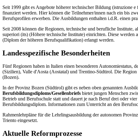
Seit 1999 gibt es Angebote höherer technischer Bildung (istruzione e 
finanziert werden. Hier können die Teilnehmer/innen nach ein bis zwe
Berufsprofilen erwerben. Die Ausbildungen enthalten i.d.R. einen pra
Seit 2008 können die Regionen, technische und berufliche Institute, ak
superiori (its) (Höhere technische Institute) einrichten. Diese werden 
(Diplom der höheren Berufsqualifikation) erlangt werden.
Landesspezifische Besonderheiten
Fünf Regionen haben in Italien einen besonderen Autonomiestatus, der e
(Sizilien), Valle d'Aosta (Aostatal) und Trentino-Südtirol. Die Regio
(Bozen).
In der Provinz Bozen (Südtirol) gibt es neben oben genannten Ausbi
Berufsbildungsdiploms/Gesellenbriefs
bietet jungen Menschen zwisc
Betrieb und Berufsschule statt und dauert je nach Beruf drei oder vie
Berufsbildungsdiplom. Informationen zum Unterricht an den Berufssc
Rahmenlehrpläne für die Lehrlingsausbildung der autonomen Provinz 
Triento eingesetzt.
Aktuelle Reformprozesse