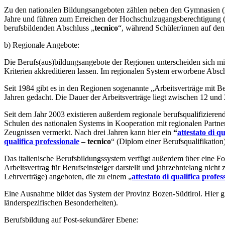
Zu den nationalen Bildungsangeboten zählen neben den Gymnasien (licei) 
Jahre und führen zum Erreichen der Hochschulzugangsberechtigung 
berufsbildenden Abschluss „
tecnico
“, während Schüler/innen auf den 
b) Regionale Angebote:
Die Berufs(aus)bildungsangebote der Regionen unterscheiden sich mit
Kriterien akkreditieren lassen. Im regionalen System erworbene Absch
Seit 1984 gibt es in den Regionen sogenannte „Arbeitsverträge mit 
Jahren gedacht. Die Dauer der Arbeitsverträge liegt zwischen 12 und
Seit dem Jahr 2003 existieren außerdem regionale berufsqualifizieren
Schulen des nationalen Systems in Kooperation mit regionalen Partner
Zeugnissen vermerkt. Nach drei Jahren kann hier ein
“
attestato di qu
qualifica professionale
– tecnico
“ (Diplom einer Berufsqualifikation)
Das italienische Berufsbildungssystem verfügt außerdem über eine For
Arbeitsvertrag für Berufseinsteiger darstellt und jahrzehntelang nicht
Lehrverträge) angeboten, die zu einem „
attestato di qualifica profes
Eine Ausnahme bildet das System der Provinz Bozen-Südtirol. Hier gib
länderspezifischen Besonderheiten).
Berufsbildung auf Post-sekundärer Ebene: