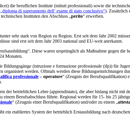
die beruflichen Institute (istituti professionali) sowie die technischen
(
„diploma di superamento dell‘ esame di stato conclusivo“
). Zusätzlich
technischen Instituten den Abschluss „
perito
“ erwerben.
unter sehr stark von Region zu Region. Erst seit dem Jahr 2002 müssen
lüsse sind erst seit dem Jahr 2003 national und EU-weit anerkannt.
Berufsausbildung“. Diese waren ursprünglich als Maßnahme gegen die h
 24 Monaten.
de Bildungsgänge (istruzione e formazione professionale (ifp)) für Ju
n organisiert werden. Oftmals werden diese Bildungseinrichtungen durc
alifica professionale
– operatore
“ (Zeugnis der Berufsqualifikation)
.
m der betrieblichen Lehre (apprendistato), die aber bislang nicht mit 
 zu einem Berufsabschluss führte. Regional werden für 15- bis 25 jährige
sionale
“ (Zeugnis einer Berufsqualifikation) und/oder zu einem „
attest
t ein etabliertes System der betrieblich Erstausbildung nach deutsche