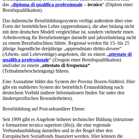
das „
diploma di qualifica professionale
– tecnico
“ (Diplom einer
Berufsqualifikation).
Das italienische Berufsbildungssystem verfügt außerdem über eine
Form der betrieblichen Lehre (apprendistato), die aber bislang nicht
mit dem deutschen Modell vergleichbar ist, sondern vielmehr einen
Arbeitsvertrag für Berufseinsteiger darstellt und jahrzehntelang nicht
zu einem Berufsabschluss führte. Regional werden für 15- bis 25
jährige Jugendliche dreijährige „apprendistato diritto-dovere“
(Arbeits- und Lehrverträge) angeboten, die zu einem „
attestato di
qualifica professionale
“ (Zeugnis einer Berufsqualifikation)
und/oder zu einem „
attestato di frequenza“
(Teilnahmebescheinigung) führen.
Eine Ausnahme bildet das System der Provinz Bozen-Südtirol. Hier
gibt ein etabliertes System der betrieblich Erstausbildung nach
deutschem Vorbild (nähere Informationen finden Sie unter den
länderspezifischen Besonderheiten).
Berufsbildung auf Post-sekundärer Ebene:
Seit 1999 gibt es Angebote höherer technischer Bildung (istruzione
e formazione tecnica superiore (ifts)), die eine regionale
Verbundausbildung darstellen und in der Regel über den
Europäischen Sozialfonds finanziert werden. Hier können die