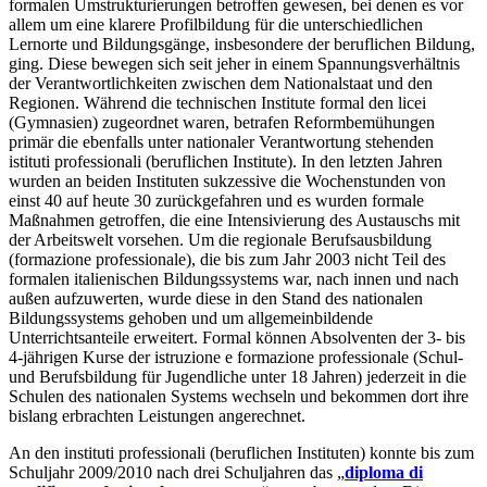
formalen Umstrukturierungen betroffen gewesen, bei denen es vor
allem um eine klarere Profilbildung für die unterschiedlichen
Lernorte und Bildungsgänge, insbesondere der beruflichen Bildung,
ging. Diese bewegen sich seit jeher in einem Spannungsverhältnis
der Verantwortlichkeiten zwischen dem Nationalstaat und den
Regionen. Während die technischen Institute formal den licei
(Gymnasien) zugeordnet waren, betrafen Reformbemühungen
primär die ebenfalls unter nationaler Verantwortung stehenden
istituti professionali (beruflichen Institute). In den letzten Jahren
wurden an beiden Instituten sukzessive die Wochenstunden von
einst 40 auf heute 30 zurückgefahren und es wurden formale
Maßnahmen getroffen, die eine Intensivierung des Austauschs mit
der Arbeitswelt vorsehen. Um die regionale Berufsausbildung
(formazione professionale), die bis zum Jahr 2003 nicht Teil des
formalen italienischen Bildungssystems war, nach innen und nach
außen aufzuwerten, wurde diese in den Stand des nationalen
Bildungssystems gehoben und um allgemeinbildende
Unterrichtsanteile erweitert. Formal können Absolventen der 3- bis
4-jährigen Kurse der istruzione e formazione professionale (Schul-
und Berufsbildung für Jugendliche unter 18 Jahren) jederzeit in die
Schulen des nationalen Systems wechseln und bekommen dort ihre
bislang erbrachten Leistungen angerechnet.
An den instituti professionali (beruflichen Instituten) konnte bis zum
Schuljahr 2009/2010 nach drei Schuljahren das „
diploma di