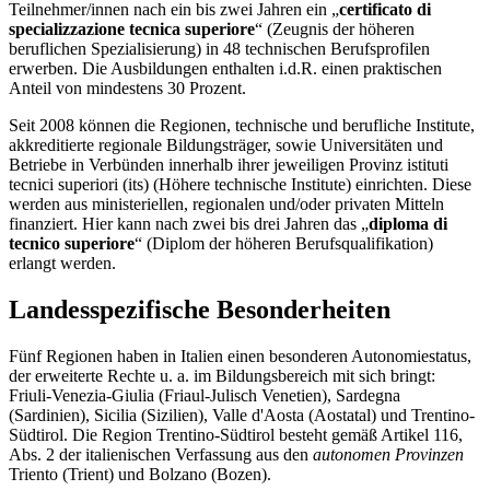
Teilnehmer/innen nach ein bis zwei Jahren ein „
certificato di
specializzazione tecnica superiore
“ (Zeugnis der höheren
beruflichen Spezialisierung) in 48 technischen Berufsprofilen
erwerben. Die Ausbildungen enthalten i.d.R. einen praktischen
Anteil von mindestens 30 Prozent.
Seit 2008 können die Regionen, technische und berufliche Institute,
akkreditierte regionale Bildungsträger, sowie Universitäten und
Betriebe in Verbünden innerhalb ihrer jeweiligen Provinz istituti
tecnici superiori (its) (Höhere technische Institute) einrichten. Diese
werden aus ministeriellen, regionalen und/oder privaten Mitteln
finanziert. Hier kann nach zwei bis drei Jahren das „
diploma di
tecnico superiore
“ (Diplom der höheren Berufsqualifikation)
erlangt werden.
Landesspezifische Besonderheiten
Fünf Regionen haben in Italien einen besonderen Autonomiestatus,
der erweiterte Rechte u. a. im Bildungsbereich mit sich bringt:
Friuli-Venezia-Giulia (Friaul-Julisch Venetien), Sardegna
(Sardinien), Sicilia (Sizilien), Valle d'Aosta (Aostatal) und Trentino-
Südtirol. Die Region Trentino-Südtirol besteht gemäß Artikel 116,
Abs. 2 der italienischen Verfassung aus den
autonomen Provinzen
Triento (Trient) und Bolzano (Bozen).