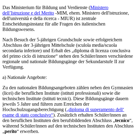
Das
Ministerium für Bildung und Verdienste (
Ministero
dell’Istruzione e del Merito
-MIM
, ehem.
Ministero dell'istruzione,
dell'università e della ricerca - MIUR) ist zentrale
Entscheidungsinstanz für alle Fragen des italienischen
Bildungswesens.
Nach Besuch der 5-jährigen Grundschule sowie erfolgreichem
Abschluss der 3-jährigen Mittelschule (sculola media/scuola
secondaria inferiore) und Erhalt des „diploma di licenza conclusiva
del primo ciclo di istruzione“ stehen den Schüler/innen verschiedene
regionale und nationale Bildungsgänge der Sekundarstufe II zur
Verfügung.
a) Nationale Angebote:
Zu den nationalen Bildungsangeboten zählen neben den Gymnasien
(licei) die beruflichen Institute (istituti professionali) sowie die
technischen Institute (istituti tecnici). Diese Bildungsgänge dauern
jeweils 5 Jahre und führen zum Erreichen der
Hochschulzugangsberechtigung (
„diploma di superamento dell‘
esame di stato conclusivo“
). Zusätzlich erhalten Schüler/innen an
den beruflichen Instituten den berufsbildenden Abschluss „
tecnico
“,
während Schüler/innen auf den technischen Instituten den Abschluss
„
perito
“ erwerben.