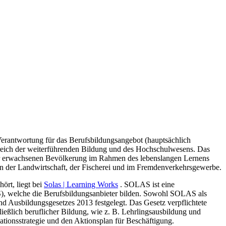
 Verantwortung für das Berufsbildungsangebot (hauptsächlich
reich der weiterführenden Bildung und des Hochschulwesens. Das
er erwachsenen Bevölkerung im Rahmen des lebenslangen Lernens
 in der Landwirtschaft, der Fischerei und im Fremdenverkehrsgewerbe.
ört, liegt bei
Solas | Learning Works
. SOLAS ist eine
), welche die Berufsbildungsanbieter
bilden. Sowohl SOLAS als
 Ausbildungsgesetzes 2013 festgelegt. Das Gesetz verpflichtete
ließlich beruflicher Bildung, wie z. B. Lehrlingsausbildung und
kationsstrategie und den Aktionsplan für Beschäftigung.