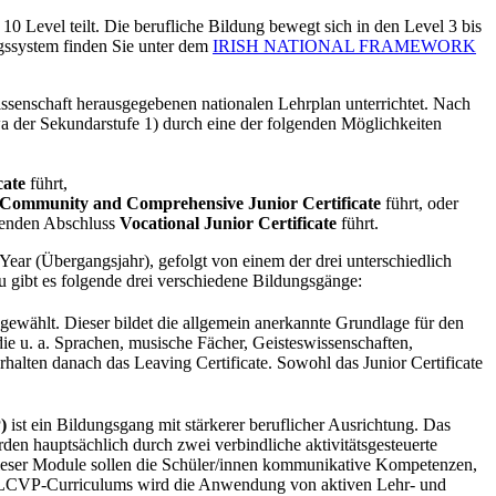
10 Level teilt. Die berufliche Bildung bewegt sich in den Level 3 bis
ngssystem finden Sie unter dem
IRISH NATIONAL FRAMEWORK
ssenschaft herausgegebenen nationalen Lehrplan unterrichtet. Nach
twa der Sekundarstufe 1) durch eine der folgenden Möglichkeiten
cate
führt,
Community and Comprehensive Junior Certificate
führt, oder
ldenden Abschluss
Vocational Junior Certificate
führt.
 Year (Übergangsjahr), gefolgt von einem der drei unterschiedlich
u gibt es folgende drei verschiedene Bildungsgänge:
ewählt. Dieser bildet die allgemein anerkannte Grundlage für den
die u. a. Sprachen, musische Fächer, Geisteswissenschaften,
halten danach das Leaving Certificate. Sowohl das Junior Certificate
)
ist ein Bildungsgang mit stärkerer beruflicher Ausrichtung. Das
en hauptsächlich durch zwei verbindliche aktivitätsgesteuerte
dieser Module sollen die Schüler/innen kommunikative Kompetenzen,
es LCVP-Curriculums wird die Anwendung von aktiven Lehr- und