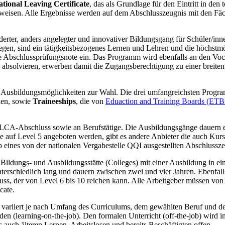
tional Leaving Certificate
, das als Grundlage für den Eintritt in de
eisen. Alle Ergebnisse werden auf dem Abschlusszeugnis mit den Fäc
derter, anders angelegter und innovativer Bildungsgang für Schüler/inne
egen, sind ein tätigkeitsbezogenes Lernen und Lehren und die höchstmö
n die Abschlussprüfungsnote ein. Das Programm wird ebenfalls an den V
h absolvieren, erwerben damit die Zugangsberechtigung zu einer breiten
n Ausbildungsmöglichkeiten zur Wahl. Die drei umfangreichsten Progra
en, sowie
Traineeships
, die von
Eduaction and Training Boards (ETB
 LCA-Abschluss sowie an Berufstätige. Die Ausbildungsgänge dauern e
e auf Level 5 angeboten werden, gibt es andere Anbieter die auch Ku
 eines von der nationalen Vergabestelle QQI ausgestellten Abschlussze
Bildungs- und Ausbildungsstätte (Colleges) mit einer Ausbildung in e
erschiedlich lang und dauern zwischen zwei und vier Jahren. Ebenfal
ss, der von Level 6 bis 10 reichen kann. Alle Arbeitgeber müssen von
cate.
r variiert je nach Umfang des Curriculums, dem gewählten Beruf und 
den (learning-on-the-job). Den formalen Unterricht (off-the-job) wird
 auch älteren Lernen, Arbeitslosen und bereits Beschäftigten offen.