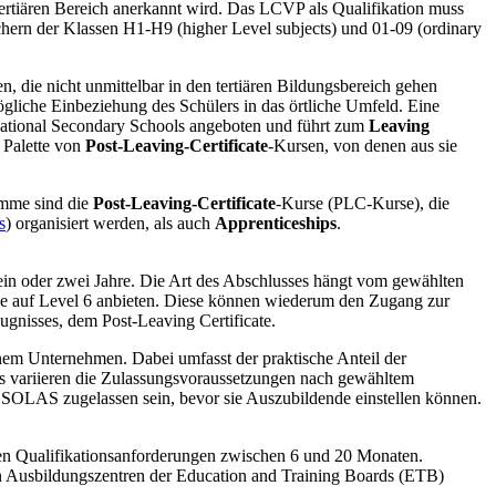
n tertiären Bereich anerkannt wird. Das LCVP als Qualifikation muss
hern der Klassen H1-H9 (higher Level subjects) und 01-09 (ordinary
n, die nicht unmittelbar in den tertiären Bildungsbereich gehen
gliche Einbeziehung des Schülers in das örtliche Umfeld. Eine
ocational Secondary Schools angeboten und führt zum
Leaving
 Palette von
Post-Leaving-Certificate
-Kursen, von denen aus sie
mme sind die
Post-Leaving-Certificate
-Kurse (PLC-Kurse), die
s
) organisiert werden, als auch
Apprenticeships
.
in oder zwei Jahre. Die Art des Abschlusses hängt vom gewählten
rse auf Level 6 anbieten. Diese können wiederum den Zugang zur
ugnisses, dem Post-Leaving Certificate.
inem Unternehmen. Dabei umfasst der praktische Anteil der
ls variieren die Zulassungsvoraussetzungen nach gewähltem
 SOLAS zugelassen sein, bevor sie Auszubildende einstellen können.
den Qualifikationsanforderungen zwischen 6 und 20 Monaten.
 in Ausbildungszentren der Education and Training Boards (ETB)