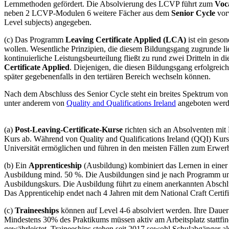
Lernmethoden gefördert. Die Absolvierung des LCVP führt zum
Voca
neben 2 LCVP-Modulen 6 weitere Fächer aus dem
Senior Cycle
vorw
Level subjects) angegeben.
(c) Das Programm
Leaving Certificate Applied (LCA)
ist ein geson
wollen. Wesentliche Prinzipien, die diesem Bildungsgang zugrunde li
kontinuierliche Leistungsbeurteilung fließt zu rund zwei Dritteln i
Certificate Applied
. Diejenigen, die diesen Bildungsgang erfolgreic
später gegebenenfalls in den tertiären Bereich wechseln können.
Nach dem Abschluss des Senior Cycle steht ein breites Spektrum vo
unter anderem von
Quality and Qualifications Ireland
angeboten werd
(a)
Post-Leaving-Certificate-Kurse
richten sich an Absolventen mit
Kurs ab. Während von Quality and Qualifications Ireland (QQI) Kurs
Universität ermöglichen und führen in den meisten Fällen zum Erwerb
(b) Ein
Apprenticeship
(Ausbildung) kombiniert das Lernen in einer 
Ausbildung mind. 50 %. Die Ausbildungen sind je nach Programm unt
Ausbildungskurs. Die Ausbildung führt zu einem anerkannten Abschlu
Das Apprenticehip endet nach 4 Jahren mit dem National Craft Certifi
(c)
Traineeships
können auf Level 4-6 absolviert werden. Ihre Daue
Mindestens 30% des Praktikums müssen aktiv am Arbeitsplatz stattfin
gewährleistet. Traineeships stehen seit 2017 sowohl Schulabgänger als