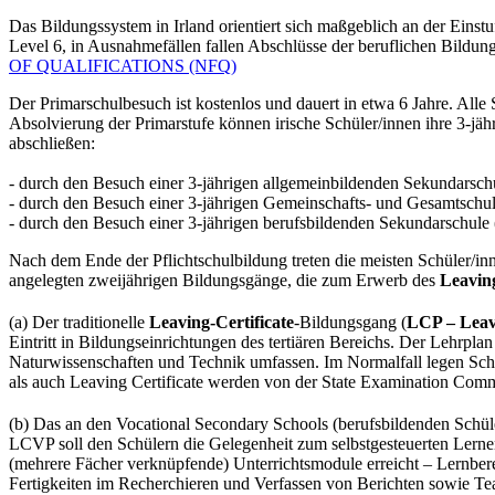
Das Bildungssystem in Irland orientiert sich maßgeblich an der Einst
Level 6, in Ausnahmefällen fallen Abschlüsse der beruflichen Bildun
OF QUALIFICATIONS (NFQ)
Der Primarschulbesuch ist kostenlos und dauert in etwa 6 Jahre. All
Absolvierung der Primarstufe können irische Schüler/innen ihre 3-jä
abschließen:
- durch den Besuch einer 3-jährigen allgemeinbildenden Sekundarschu
- durch den Besuch einer 3-jährigen Gemeinschafts- und Gesamtschul
- durch den Besuch einer 3-jährigen berufsbildenden Sekundarschule 
Nach dem Ende der Pflichtschulbildung treten die meisten Schüler/inne
angelegten zweijährigen Bildungsgänge, die zum Erwerb des
Leaving
(a) Der traditionelle
Leaving-Certificate
-Bildungsgang (
LCP – Leav
Eintritt in Bildungseinrichtungen des tertiären Bereichs. Der Lehrpla
Naturwissenschaften und Technik umfassen. Im Normalfall legen Schüle
als auch Leaving Certificate werden von der State Examination Com
(b) Das an den Vocational Secondary Schools (berufsbildenden Schü
LCVP soll den Schülern die Gelegenheit zum selbstgesteuerten Lernen
(mehrere Fächer verknüpfende) Unterrichtsmodule erreicht – Lernbe
Fertigkeiten im Recherchieren und Verfassen von Berichten sowie T