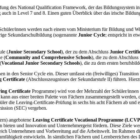
ufung des National Qualification Framework, der das Bildungssystem in 
g auch in Level 7 und 8. Einen guten Überblick über das irische Bildu
e Schüler/innen werden nach einem vom Ministerium für Bildung und Wi
hrige Sekundarschulbildung (sogenannte
Junior Cycle
; entspricht in e
le (
Junior Secondary School
), der zu dem Abschluss
Junior Certifi
e (
Community and Comprehensive Schools
), die zu dem Abschluss
(
Vocational Junior Secondary Schools
), die zu dem ersten berufsbi
n in den Senior Cycle ein. Dieser umfasst ein (freiwilliges) Transition
 Certificate
(Abschlusszeugnisses der Sekundarstufe II) führen. Hierz
ing Certificate
Programme) wird von der Mehrzahl der Schüler/innen g
n kann aus einer breiten Palette von Fächern zusammengestellt werden, 
r die Leaving-Certificate-Prüfung in sechs bis acht Fächern ab und er
mission (SEC) vergeben.
lern) angebotene
Leaving Certificate Vocational Programme (LCVP
 bieten und Innovation und Unternehmergeist fördern. Diese Ziele werd
reich Unternehmen und Vorbereitung auf die Arbeitswelt. Im Rahmen 
eamfähigkeit entwickeln. In sämtlichen Fächern und Lernbereichen d