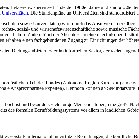
täten. Letztere existieren seit Ende der 1980er-Jahre und sind größtente
 Universitäten
. Die Stundenpläne an Universitäten sind standardisiert u
hschulen sowie Universitäten) wird durch das Absolvieren der Oberstu
-, rechts-, sozial- und wirtschaftswissenschaftliche sowie musische Fä
ungen haben. Zudem führt der Abschluss an einem technischen Institu
len erhalten einen fachgebundenen Zugang zu Einrichtungen der höher
rivaten Bildungsanbietern oder im informellen Sektor, der vielen Juge
 im nordöstlichen Teil des Landes (Autonome Region Kurdistan) ein eige
Nationale Ansprechpartner/Experten). Dennoch können ab Sekundarstufe 
ich hoch ist und besonders viele junge Menschen leben, eine große Nac
eits des formalen Berufsbildungssystems vor allem in ländlichen Gebiet
es verstärkt international unterstützte Bemühungen, die berufliche Bil