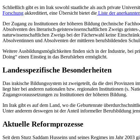
Schließlich gibt es im Irak sowohl staatliche als auch private Universi
Forschung
akkreditiert, eine Übersicht bietet die
Liste der anerkannten
Der Zugang zu Institutionen der höheren Bildung (technische Fachhoc
Absolventen des literarisch-geisteswissenschaftlichen Zweigs geistes
naturwissenschaftlichen Zweigs bei der Fächerwahl keine Einschränk
Absolventinnen und Absolventen der mittleren berufsbildenden Schu
Weitere Ausbildungsmöglichkeiten finden sich in der Industrie, bei p
Doing“ einen Einstieg in das Berufsleben ermöglicht.
Landesspezifische Besonderheiten
Das irakische Bildungssystem ist zweigeteilt, da die drei Provinzen
liegt hier bei anderen nationalen bzw. regionalen Institutionen (s. 
Zugangsvoraussetzungen zu Institutionen der höheren Bildung.
Im Irak gibt es auf dem Land, wo die Geburtenrate überdurchschnittl
Unter anderem deswegen ist der Anteil informeller Berufsbildung jens
Aktuelle Reformprozesse
Seit dem Sturz Saddam Husseins und seines Regimes im Jahr 2003 gibt 