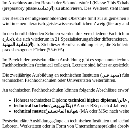
Im Anschluss an den Besuch der Sekundarstufe I (Klasse 7 bis 9) habe
(preparatory phase/الإعدادية) zu absolvieren. Des W
Der Besuch der allgemeinbildenden Oberstufe führt zur allgemeinen
wird in einen literarisch-geisteswissenschaftlichen Zweig (literacy an
In den berufsbildenden Schulen werden drei verschiedene Fachrichtungen angeboten: Landwirtschaft (agriculture/زراعة), Tec
تجارة), die sich wiederum in 21 Spezialisierungsfelder differenzie
الإعدادية
المهنية)
ab. Ziel dieser Berufsausbildung ist es, die Schüle
praxisbezogener Fächer (55-60%).
Im Bereich der postsekundären Ausbildung gibt es sogenannte technische Institute mit verschiedene
Fachhochschulen (technical colleges). Letztere sind höher angesiedel
Die zweijähri
technischen Fachhochschulen oder Universitäten weiterführen.
An technischen Fachhochschulen können folgende Abschlüsse erwor
Höheres technisches Diplom:
technical higher di
technical bachelor/بكالوريوس
(BA oder BSc; nach 4 Jahren)
technical master/شهادة الماجستير
(MA oder MSc; nach weiter
Postsekundäre Ausbildungsgänge an technischen Instituten und techni
Laboren, Werkstätten oder in Form von Unternehmenspraktika absolvi