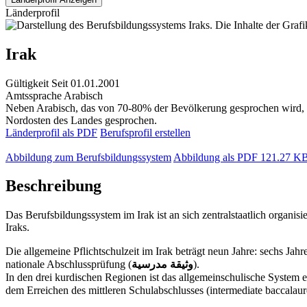
Länderprofil
Irak
Gültigkeit
Seit 01.01.2001
Amtssprache
Arabisch
Neben Arabisch, das von 70-80% der Bevölkerung gesprochen wird, i
Nordosten des Landes gesprochen.
Länderprofil als PDF
Berufsprofil erstellen
Abbildung zum Berufsbildungssystem
Abbildung als PDF
121.27 K
Beschreibung
Das Berufsbildungssystem im Irak ist an sich zentralstaatlich organi
Iraks.
Die allgemeine Pflichtschulzeit im Irak beträgt neun Jahre: sechs Jahre Grundschule (المرحلة الابتدائية) und drei Jahre Sekundarstufe I (المتوسطة). Am Ende der Grund
nationale Abschlussprüfung (
وثيقة مدرسية
).
In den drei kurdischen Regionen ist das allgemeinschulische System etwas and
dem Erreichen des mittleren Schulabschlusses (intermediate baccalaur