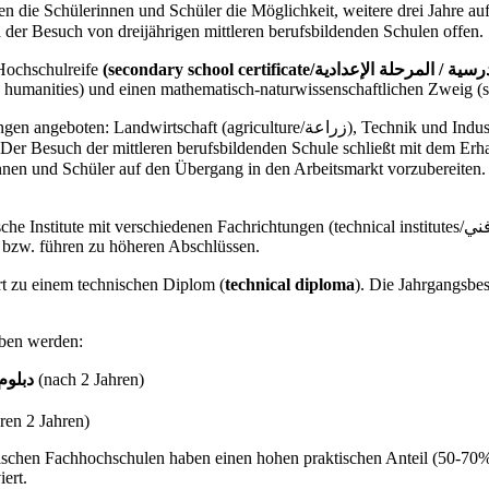
n die Schülerinnen und Schüler die Möglichkeit, weitere drei Jahre au
eiteren steht ihnen der Besuch von dreijährigen mittleren berufsbildenden Schulen offen.
 Hochschulreife
d humanities) und einen mathematisch-naturwissenschaftlichen Zweig (sci
hnik und Industrie (industrial studies/صناعة) und Handel (commercial studies/
ren. Der Besuch der mittleren berufsbildenden Schule schließt mit dem Erh
rinnen und Schüler auf den Übergang in den Arbeitsmarkt vorzubereiten.
n Fachrichtungen (technical institutes/معهد فني), sowie seit dem Schuljahr 2001/2002 technische
t bzw. führen zu höheren Abschlüssen.
ge Ausbildung an technischen Instituten (معهد فني) führt zu einem technischen Diplom (
technical diploma
). Die Jahrgangsbe
ben werden:
ploma/دبلوم عالي
(nach 2 Jahren)
en 2 Jahren)
schen Fachhochschulen haben einen hohen praktischen Anteil (50-70%).
ert.