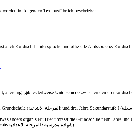
st auch Kurdisch Landessprache und offizielle Amtssprache. Kurdisch
B
siert, allerdings gibt es teilweise Unterschiede zwischen den drei kur
schulzeit steht eine verpflichtende,
ers organisiert: Hier umfasst die Grundschule neun Jahre und endet mit einer na
eate/
شهادة مدرسية / المرحلة الاعدادية
).