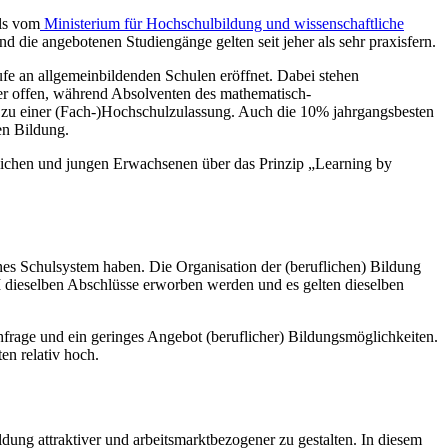
ils vom
Ministerium für Hochschulbildung und wissenschaftliche
nd die angebotenen Studiengänge gelten seit jeher als sehr praxisfern.
fe an allgemeinbildenden Schulen eröffnet. Dabei stehen
cher offen, während Absolventen des mathematisch-
t zu einer (Fach-)Hochschulzulassung. Auch die 10% jahrgangsbesten
en Bildung.
ndlichen und jungen Erwachsenen über das Prinzip „Learning by
nes Schulsystem haben. Die Organisation der (beruflichen) Bildung
II dieselben Abschlüsse erworben werden und es gelten dieselben
hfrage und ein geringes Angebot (beruflicher) Bildungsmöglichkeiten.
en relativ hoch.
dung attraktiver und arbeitsmarktbezogener zu gestalten. In diesem