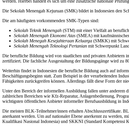
werden. Hierbei handelt es sich um eine zusätzliche nationale Prüfung
Die Sekolah Menengah Kejuruan (SMK) bildet in Indonesien den Schwe
Die am häufigsten vorkommenden SMK-Typen sind:
Sekolah Teknik Menengah
(STM) mit einer Vielfalt an berufli
Sekolah Menengah Ekonomi Atas
(SMEA) mit kaufmännische
Sekolah Menegah Kesejahteraan Keluarga
(SMKK) mit Schwer
Sekolah Menengah Teknologi Pertanian
mit Schwerpunkt Land
Die berufliche Bildung wird von staatlichen und privaten Anbietern i
zertifiziert. Die fachliche Ausgestaltung der Bildungsgänge wird zu 
Weiterhin findet in Indonesien die berufliche Bildung auch auf info
Beschäftigungsbeginn statt. Zum Beispiel in der verarbeitenden Industr
Fähigkeiten zurückgreifen können. Allerdings fällt diese Form der n
Unter den Bereich der informellen Ausbildung fallen unter anderem 
zahlreichen Bereichen wie Kfz-Reparatur, Anlagenbedienung, Progra
wichtigsten öffentlichen Anbieter informeller Berufsausbildung in In
Die meisten BLK-Teilnehmer/innen erhalten Abschlusszertifikate. BLK-
anerkannt werden. Um auf nationaler Ebene anerkennt zu werden, mü
Kualifikasi Nasional Indonesia) und SKKNI (Standard Kompetensi Ke