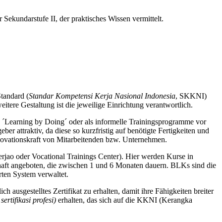
Sekundarstufe II, der praktisches Wissen vermittelt.
Standard (
Standar Kompetensi Kerja Nasional Indonesia
, SKKNI)
tere Gestaltung ist die jeweilige Einrichtung verantwortlich.
n ´Learning by Doing´ oder als informelle Trainingsprogramme vor
er attraktiv, da diese so kurzfristig auf benötigte Fertigkeiten und
nnovationskraft von Mitarbeitenden bzw. Unternehmen.
jao oder Vocational Trainings Center). Hier werden Kurse in
aft angeboten, die zwischen 1 und 6 Monaten dauern. BLKs sind die
rten System verwaltet.
ausgestelltes Zertifikat zu erhalten, damit ihre Fähigkeiten breiter
ertifikasi profesi)
erhalten, das sich auf die KKNI (Kerangka