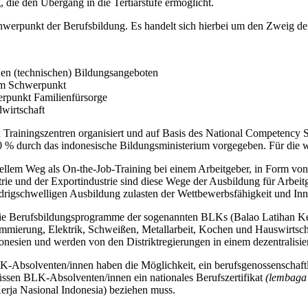
, die den Übergang in die Tertiärstufe ermöglicht.
rpunkt der Berufsbildung. Es handelt sich hierbei um den Zweig der 
chen (technischen) Bildungsangeboten
m Schwerpunkt
punkt Familienfürsorge
wirtschaft
n Trainingszentren organisiert und auf Basis des National Competency 
80 % durch das indonesische Bildungsministerium vorgegeben. Für die wei
rmellem Weg als On-the-Job-Training bei einem Arbeitgeber, in Form vo
ie und der Exportindustrie sind diese Wege der Ausbildung für Arbeitgeb
iedrigschwelligen Ausbildung zulasten der Wettbewerbsfähigkeit und I
die Berufsbildungsprogramme der sogenannten BLKs (Balao Latihan Ker
mmierung, Elektrik, Schweißen, Metallarbeit, Kochen und Hauswirtsch
donesien und werden von den Distriktregierungen in einem dezentralisie
Absolventen/innen haben die Möglichkeit, ein berufsgenossenschaftlich 
ssen BLK-Absolventen/innen ein nationales Berufszertifikat
(lembaga s
rja Nasional Indonesia) beziehen muss.