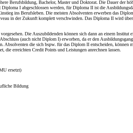
öhere Berufsbildung, Bachelor, Master und Doktorat. Die Dauer der höhe
 Diploma I abgeschlossen werden, für Diploma II ist die Ausbildungsda
nstieg ins Berufsleben. Die meisten Absolventen erwerben das Diploma 
 Niveau in der Zukunft komplett verschwinden. Das Diploma II wird ü
V vorgesehen. Die Auszubildenden können sich dann an einem Institut ei
Abschluss (auch nicht Diplom I) erworben, da er den Ausbildungsgang bi
Absolventen die sich bspw. für das Diplom II entscheiden, können mit 
t, die erreichten Credit Points und Leistungen anrechnen lassen.
MU ersetzt)
ufliche Bildung