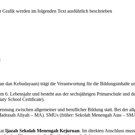
B
n dan Kebudayaan) trägt die Verantwortung für die Bildungsinhalte un
 dem 6. Lebensjahr und besteht aus der sechsjährigen Primarschule und d
ry School Certificate).
Trennung zwischen allgemeiner und beruflicher Bildung statt. Bei der al
drasah Aliyah – MA). SMUs (früher: Sekolah Menengah Atas – SMA) 
kat
Ijazah Sekolah Menengah Kejuruan
. Im direkten Anschluss mus