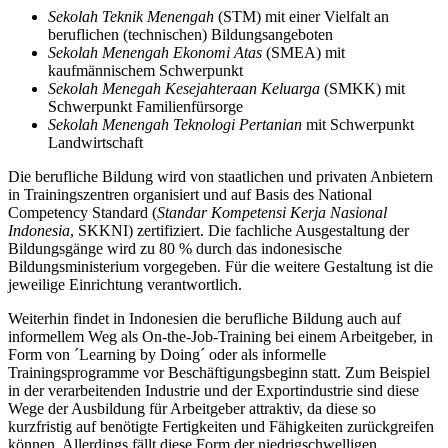
Sekolah Teknik Menengah
(STM) mit einer Vielfalt an
beruflichen (technischen) Bildungsangeboten
Sekolah Menengah Ekonomi Atas
(SMEA) mit
kaufmännischem Schwerpunkt
Sekolah Menegah Kesejahteraan Keluarga
(SMKK) mit
Schwerpunkt Familienfürsorge
Sekolah Menengah Teknologi Pertanian
mit Schwerpunkt
Landwirtschaft
Die berufliche Bildung wird von staatlichen und privaten Anbietern
in Trainingszentren organisiert und auf Basis des National
Competency Standard (
Standar Kompetensi Kerja Nasional
Indonesia
, SKKNI) zertifiziert. Die fachliche Ausgestaltung der
Bildungsgänge wird zu 80 % durch das indonesische
Bildungsministerium vorgegeben. Für die weitere Gestaltung ist die
jeweilige Einrichtung verantwortlich.
Weiterhin findet in Indonesien die berufliche Bildung auch auf
informellem Weg als On-the-Job-Training bei einem Arbeitgeber, in
Form von ´Learning by Doing´ oder als informelle
Trainingsprogramme vor Beschäftigungsbeginn statt. Zum Beispiel
in der verarbeitenden Industrie und der Exportindustrie sind diese
Wege der Ausbildung für Arbeitgeber attraktiv, da diese so
kurzfristig auf benötigte Fertigkeiten und Fähigkeiten zurückgreifen
können. Allerdings fällt diese Form der niedrigschwelligen