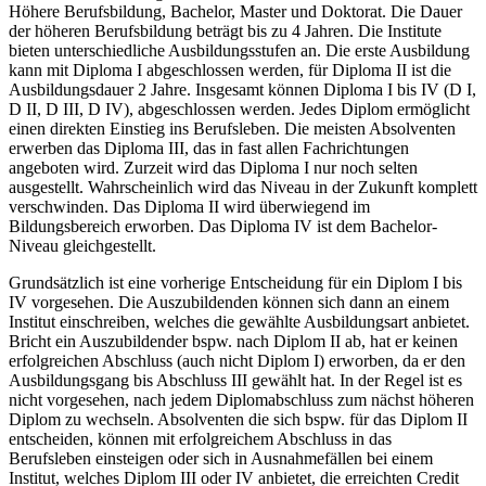
Höhere Berufsbildung, Bachelor, Master und Doktorat. Die Dauer
der höheren Berufsbildung beträgt bis zu 4 Jahren. Die Institute
bieten unterschiedliche Ausbildungsstufen an. Die erste Ausbildung
kann mit Diploma I abgeschlossen werden, für Diploma II ist die
Ausbildungsdauer 2 Jahre. Insgesamt können Diploma I bis IV (D I,
D II, D III, D IV), abgeschlossen werden. Jedes Diplom ermöglicht
einen direkten Einstieg ins Berufsleben. Die meisten Absolventen
erwerben das Diploma III, das in fast allen Fachrichtungen
angeboten wird. Zurzeit wird das Diploma I nur noch selten
ausgestellt. Wahrscheinlich wird das Niveau in der Zukunft komplett
verschwinden. Das Diploma II wird überwiegend im
Bildungsbereich erworben. Das Diploma IV ist dem Bachelor-
Niveau gleichgestellt.
Grundsätzlich ist eine vorherige Entscheidung für ein Diplom I bis
IV vorgesehen. Die Auszubildenden können sich dann an einem
Institut einschreiben, welches die gewählte Ausbildungsart anbietet.
Bricht ein Auszubildender bspw. nach Diplom II ab, hat er keinen
erfolgreichen Abschluss (auch nicht Diplom I) erworben, da er den
Ausbildungsgang bis Abschluss III gewählt hat. In der Regel ist es
nicht vorgesehen, nach jedem Diplomabschluss zum nächst höheren
Diplom zu wechseln. Absolventen die sich bspw. für das Diplom II
entscheiden, können mit erfolgreichem Abschluss in das
Berufsleben einsteigen oder sich in Ausnahmefällen bei einem
Institut, welches Diplom III oder IV anbietet, die erreichten Credit