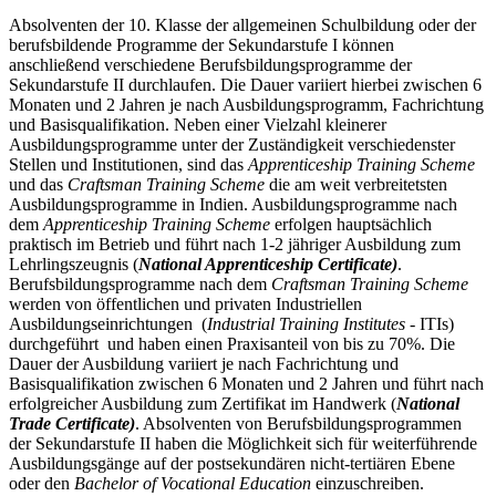
Absolventen der 10. Klasse der allgemeinen Schulbildung oder der
berufsbildende Programme der Sekundarstufe I können
anschließend verschiedene Berufsbildungsprogramme der
Sekundarstufe II durchlaufen. Die Dauer variiert hierbei zwischen 6
Monaten und 2 Jahren je nach Ausbildungsprogramm, Fachrichtung
und Basisqualifikation. Neben einer Vielzahl kleinerer
Ausbildungsprogramme unter der Zuständigkeit verschiedenster
Stellen und Institutionen, sind das
Apprenticeship Training Scheme
und das
Craftsman Training Scheme
die am weit verbreitetsten
Ausbildungsprogramme in Indien. Ausbildungsprogramme nach
dem
Apprenticeship Training Scheme
erfolgen hauptsächlich
praktisch im Betrieb und führt nach 1-2 jähriger Ausbildung zum
Lehrlingszeugnis (
National Apprenticeship Certificate)
.
Berufsbildungsprogramme nach dem
Craftsman Training Scheme
werden von öffentlichen und privaten Industriellen
Ausbildungseinrichtungen (
Industrial Training Institutes
- ITIs)
durchgeführt und haben einen Praxisanteil von bis zu 70%. Die
Dauer der Ausbildung variiert je nach Fachrichtung und
Basisqualifikation zwischen 6 Monaten und 2 Jahren und führt nach
erfolgreicher Ausbildung zum Zertifikat im Handwerk (
National
Trade Certificate)
. Absolventen von Berufsbildungsprogrammen
der Sekundarstufe II haben die Möglichkeit sich für weiterführende
Ausbildungsgänge auf der postsekundären nicht-tertiären Ebene
oder den
Bachelor of Vocational Education
einzuschreiben.