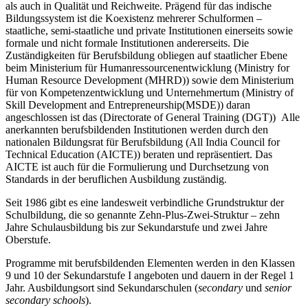
als auch in Qualität und Reichweite. Prägend für das indische
Bildungssystem ist die Koexistenz mehrerer Schulformen –
staatliche, semi-staatliche und private Institutionen einerseits sowie
formale und nicht formale Institutionen andererseits. Die
Zuständigkeiten für Berufsbildung obliegen auf staatlicher Ebene
beim Ministerium für Humanressourcenentwicklung (Ministry for
Human Resource Development (MHRD)) sowie dem Ministerium
für von Kompetenzentwicklung und Unternehmertum (Ministry of
Skill Development and Entrepreneurship(MSDE)) daran
angeschlossen ist das (Directorate of General Training (DGT)) Alle
anerkannten berufsbildenden Institutionen werden durch den
nationalen Bildungsrat für Berufsbildung (All India Council for
Technical Education (AICTE)) beraten und repräsentiert. Das
AICTE ist auch für die Formulierung und Durchsetzung von
Standards in der beruflichen Ausbildung zuständig
.
Seit 1986 gibt es eine landesweit verbindliche Grundstruktur der
Schulbildung, die so genannte Zehn-Plus-Zwei-Struktur – zehn
Jahre Schulausbildung bis zur Sekundarstufe und zwei Jahre
Oberstufe.
Programme mit berufsbildenden Elementen werden in den Klassen
9 und 10 der Sekundarstufe I angeboten und dauern in der Regel 1
Jahr. Ausbildungsort sind Sekundarschulen (
secondary
und
senior
secondary schools
).