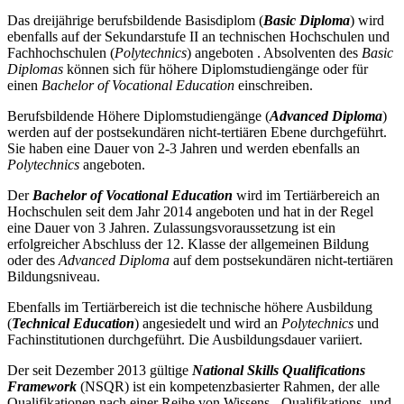
Das dreijährige berufsbildende Basisdiplom (
Basic Diploma
) wird
ebenfalls auf der Sekundarstufe II an technischen Hochschulen und
Fachhochschulen (
Polytechnics
) angeboten . Absolventen des
Basic
Diplomas
können sich für höhere Diplomstudiengänge oder für
einen
Bachelor of Vocational Education
einschreiben.
Berufsbildende Höhere Diplomstudiengänge (
Advanced Diploma
)
werden auf der postsekundären nicht-tertiären Ebene durchgeführt.
Sie haben eine Dauer von 2-3 Jahren und werden ebenfalls an
Polytechnics
angeboten.
Der
Bachelor of Vocational Education
wird im Tertiärbereich an
Hochschulen seit dem Jahr 2014 angeboten und hat in der Regel
eine Dauer von 3 Jahren. Zulassungsvoraussetzung ist ein
erfolgreicher Abschluss der 12. Klasse der allgemeinen Bildung
oder des
Advanced Diploma
auf dem postsekundären nicht-tertiären
Bildungsniveau.
Ebenfalls im Tertiärbereich ist die technische höhere Ausbildung
(
Technical Education
) angesiedelt und wird an
Polytechnics
und
Fachinstitutionen durchgeführt. Die Ausbildungsdauer variiert.
Der seit Dezember 2013 gültige
National Skills Qualifications
Framework
(NSQR) ist ein kompetenzbasierter Rahmen, der alle
Qualifikationen nach einer Reihe von Wissens-, Qualifikations- und