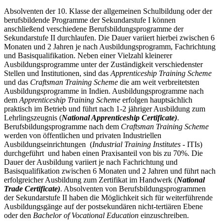
Absolventen der 10. Klasse der allgemeinen Schulbildung oder der
berufsbildende Programme der Sekundarstufe I können
anschließend verschiedene Berufsbildungsprogramme der
Sekundarstufe II durchlaufen. Die Dauer variiert hierbei zwischen 6
Monaten und 2 Jahren je nach Ausbildungsprogramm, Fachrichtung
und Basisqualifikation. Neben einer Vielzahl kleinerer
Ausbildungsprogramme unter der Zuständigkeit verschiedenster
Stellen und Institutionen, sind das
Apprenticeship Training Scheme
und das
Craftsman Training Scheme
die am weit verbreitetsten
Ausbildungsprogramme in Indien. Ausbildungsprogramme nach
dem
Apprenticeship Training Scheme
erfolgen hauptsächlich
praktisch im Betrieb und führt nach 1-2 jähriger Ausbildung zum
Lehrlingszeugnis (
National Apprenticeship Certificate)
.
Berufsbildungsprogramme nach dem
Craftsman Training Scheme
werden von öffentlichen und privaten Industriellen
Ausbildungseinrichtungen (
Industrial Training Institutes
- ITIs)
durchgeführt und haben einen Praxisanteil von bis zu 70%. Die
Dauer der Ausbildung variiert je nach Fachrichtung und
Basisqualifikation zwischen 6 Monaten und 2 Jahren und führt nach
erfolgreicher Ausbildung zum Zertifikat im Handwerk (
National
Trade Certificate)
. Absolventen von Berufsbildungsprogrammen
der Sekundarstufe II haben die Möglichkeit sich für weiterführende
Ausbildungsgänge auf der postsekundären nicht-tertiären Ebene
oder den
Bachelor of Vocational Education
einzuschreiben.