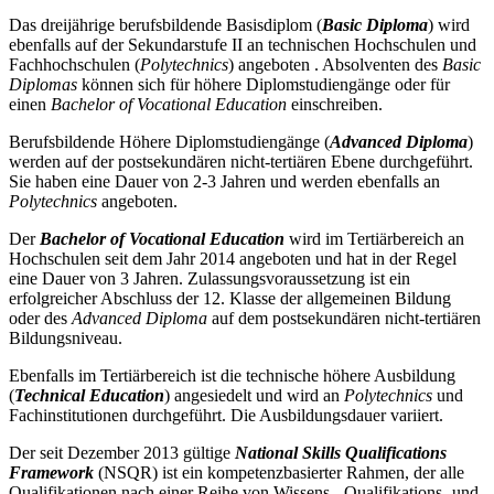
Das dreijährige berufsbildende Basisdiplom (
Basic Diploma
) wird
ebenfalls auf der Sekundarstufe II an technischen Hochschulen und
Fachhochschulen (
Polytechnics
) angeboten . Absolventen des
Basic
Diplomas
können sich für höhere Diplomstudiengänge oder für
einen
Bachelor of Vocational Education
einschreiben.
Berufsbildende Höhere Diplomstudiengänge (
Advanced Diploma
)
werden auf der postsekundären nicht-tertiären Ebene durchgeführt.
Sie haben eine Dauer von 2-3 Jahren und werden ebenfalls an
Polytechnics
angeboten.
Der
Bachelor of Vocational Education
wird im Tertiärbereich an
Hochschulen seit dem Jahr 2014 angeboten und hat in der Regel
eine Dauer von 3 Jahren. Zulassungsvoraussetzung ist ein
erfolgreicher Abschluss der 12. Klasse der allgemeinen Bildung
oder des
Advanced Diploma
auf dem postsekundären nicht-tertiären
Bildungsniveau.
Ebenfalls im Tertiärbereich ist die technische höhere Ausbildung
(
Technical Education
) angesiedelt und wird an
Polytechnics
und
Fachinstitutionen durchgeführt. Die Ausbildungsdauer variiert.
Der seit Dezember 2013 gültige
National Skills Qualifications
Framework
(NSQR) ist ein kompetenzbasierter Rahmen, der alle
Qualifikationen nach einer Reihe von Wissens-, Qualifikations- und