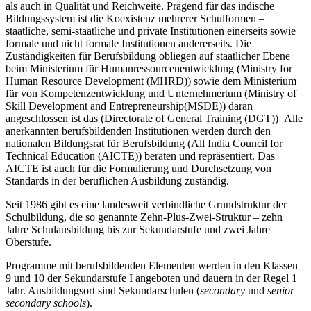
als auch in Qualität und Reichweite. Prägend für das indische
Bildungssystem ist die Koexistenz mehrerer Schulformen –
staatliche, semi-staatliche und private Institutionen einerseits sowie
formale und nicht formale Institutionen andererseits. Die
Zuständigkeiten für Berufsbildung obliegen auf staatlicher Ebene
beim Ministerium für Humanressourcenentwicklung (Ministry for
Human Resource Development (MHRD)) sowie dem Ministerium
für von Kompetenzentwicklung und Unternehmertum (Ministry of
Skill Development and Entrepreneurship(MSDE)) daran
angeschlossen ist das (Directorate of General Training (DGT)) Alle
anerkannten berufsbildenden Institutionen werden durch den
nationalen Bildungsrat für Berufsbildung (All India Council for
Technical Education (AICTE)) beraten und repräsentiert. Das
AICTE ist auch für die Formulierung und Durchsetzung von
Standards in der beruflichen Ausbildung zuständig
.
Seit 1986 gibt es eine landesweit verbindliche Grundstruktur der
Schulbildung, die so genannte Zehn-Plus-Zwei-Struktur – zehn
Jahre Schulausbildung bis zur Sekundarstufe und zwei Jahre
Oberstufe.
Programme mit berufsbildenden Elementen werden in den Klassen
9 und 10 der Sekundarstufe I angeboten und dauern in der Regel 1
Jahr. Ausbildungsort sind Sekundarschulen (
secondary
und
senior
secondary schools
).