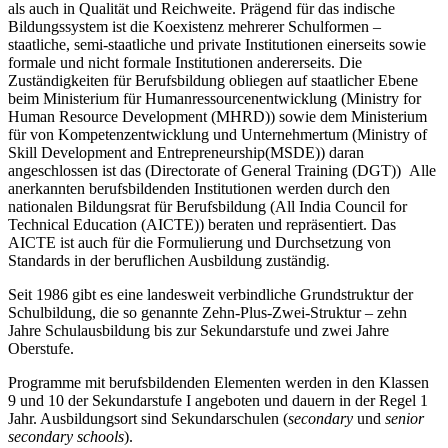
als auch in Qualität und Reichweite. Prägend für das indische
Bildungssystem ist die Koexistenz mehrerer Schulformen –
staatliche, semi-staatliche und private Institutionen einerseits sowie
formale und nicht formale Institutionen andererseits. Die
Zuständigkeiten für Berufsbildung obliegen auf staatlicher Ebene
beim Ministerium für Humanressourcenentwicklung (Ministry for
Human Resource Development (MHRD)) sowie dem Ministerium
für von Kompetenzentwicklung und Unternehmertum (Ministry of
Skill Development and Entrepreneurship(MSDE)) daran
angeschlossen ist das (Directorate of General Training (DGT)) Alle
anerkannten berufsbildenden Institutionen werden durch den
nationalen Bildungsrat für Berufsbildung (All India Council for
Technical Education (AICTE)) beraten und repräsentiert. Das
AICTE ist auch für die Formulierung und Durchsetzung von
Standards in der beruflichen Ausbildung zuständig
.
Seit 1986 gibt es eine landesweit verbindliche Grundstruktur der
Schulbildung, die so genannte Zehn-Plus-Zwei-Struktur – zehn
Jahre Schulausbildung bis zur Sekundarstufe und zwei Jahre
Oberstufe.
Programme mit berufsbildenden Elementen werden in den Klassen
9 und 10 der Sekundarstufe I angeboten und dauern in der Regel 1
Jahr. Ausbildungsort sind Sekundarschulen (
secondary
und
senior
secondary schools
).