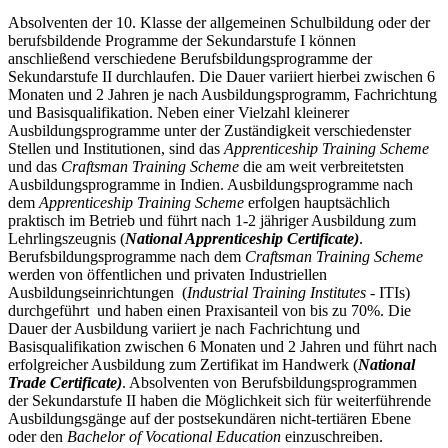
Absolventen der 10. Klasse der allgemeinen Schulbildung oder der
berufsbildende Programme der Sekundarstufe I können
anschließend verschiedene Berufsbildungsprogramme der
Sekundarstufe II durchlaufen. Die Dauer variiert hierbei zwischen 6
Monaten und 2 Jahren je nach Ausbildungsprogramm, Fachrichtung
und Basisqualifikation. Neben einer Vielzahl kleinerer
Ausbildungsprogramme unter der Zuständigkeit verschiedenster
Stellen und Institutionen, sind das
Apprenticeship Training Scheme
und das
Craftsman Training Scheme
die am weit verbreitetsten
Ausbildungsprogramme in Indien. Ausbildungsprogramme nach
dem
Apprenticeship Training Scheme
erfolgen hauptsächlich
praktisch im Betrieb und führt nach 1-2 jähriger Ausbildung zum
Lehrlingszeugnis (
National Apprenticeship Certificate)
.
Berufsbildungsprogramme nach dem
Craftsman Training Scheme
werden von öffentlichen und privaten Industriellen
Ausbildungseinrichtungen (
Industrial Training Institutes
- ITIs)
durchgeführt und haben einen Praxisanteil von bis zu 70%. Die
Dauer der Ausbildung variiert je nach Fachrichtung und
Basisqualifikation zwischen 6 Monaten und 2 Jahren und führt nach
erfolgreicher Ausbildung zum Zertifikat im Handwerk (
National
Trade Certificate)
. Absolventen von Berufsbildungsprogrammen
der Sekundarstufe II haben die Möglichkeit sich für weiterführende
Ausbildungsgänge auf der postsekundären nicht-tertiären Ebene
oder den
Bachelor of Vocational Education
einzuschreiben.