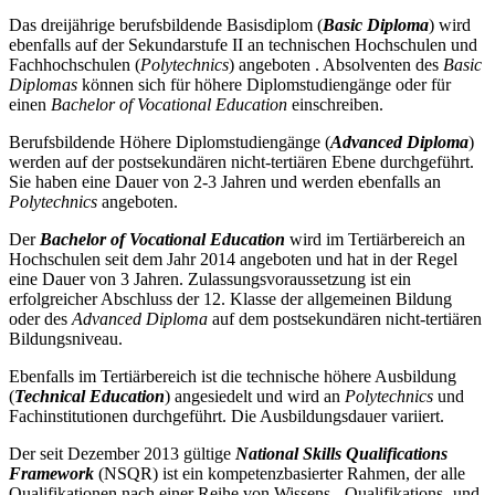
Das dreijährige berufsbildende Basisdiplom (
Basic Diploma
) wird
ebenfalls auf der Sekundarstufe II an technischen Hochschulen und
Fachhochschulen (
Polytechnics
) angeboten . Absolventen des
Basic
Diplomas
können sich für höhere Diplomstudiengänge oder für
einen
Bachelor of Vocational Education
einschreiben.
Berufsbildende Höhere Diplomstudiengänge (
Advanced Diploma
)
werden auf der postsekundären nicht-tertiären Ebene durchgeführt.
Sie haben eine Dauer von 2-3 Jahren und werden ebenfalls an
Polytechnics
angeboten.
Der
Bachelor of Vocational Education
wird im Tertiärbereich an
Hochschulen seit dem Jahr 2014 angeboten und hat in der Regel
eine Dauer von 3 Jahren. Zulassungsvoraussetzung ist ein
erfolgreicher Abschluss der 12. Klasse der allgemeinen Bildung
oder des
Advanced Diploma
auf dem postsekundären nicht-tertiären
Bildungsniveau.
Ebenfalls im Tertiärbereich ist die technische höhere Ausbildung
(
Technical Education
) angesiedelt und wird an
Polytechnics
und
Fachinstitutionen durchgeführt. Die Ausbildungsdauer variiert.
Der seit Dezember 2013 gültige
National Skills Qualifications
Framework
(NSQR) ist ein kompetenzbasierter Rahmen, der alle
Qualifikationen nach einer Reihe von Wissens-, Qualifikations- und