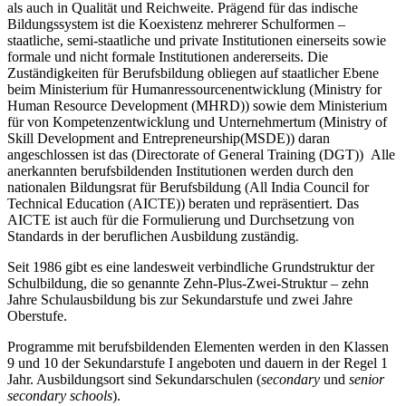
als auch in Qualität und Reichweite. Prägend für das indische
Bildungssystem ist die Koexistenz mehrerer Schulformen –
staatliche, semi-staatliche und private Institutionen einerseits sowie
formale und nicht formale Institutionen andererseits. Die
Zuständigkeiten für Berufsbildung obliegen auf staatlicher Ebene
beim Ministerium für Humanressourcenentwicklung (Ministry for
Human Resource Development (MHRD)) sowie dem Ministerium
für von Kompetenzentwicklung und Unternehmertum (Ministry of
Skill Development and Entrepreneurship(MSDE)) daran
angeschlossen ist das (Directorate of General Training (DGT)) Alle
anerkannten berufsbildenden Institutionen werden durch den
nationalen Bildungsrat für Berufsbildung (All India Council for
Technical Education (AICTE)) beraten und repräsentiert. Das
AICTE ist auch für die Formulierung und Durchsetzung von
Standards in der beruflichen Ausbildung zuständig
.
Seit 1986 gibt es eine landesweit verbindliche Grundstruktur der
Schulbildung, die so genannte Zehn-Plus-Zwei-Struktur – zehn
Jahre Schulausbildung bis zur Sekundarstufe und zwei Jahre
Oberstufe.
Programme mit berufsbildenden Elementen werden in den Klassen
9 und 10 der Sekundarstufe I angeboten und dauern in der Regel 1
Jahr. Ausbildungsort sind Sekundarschulen (
secondary
und
senior
secondary schools
).