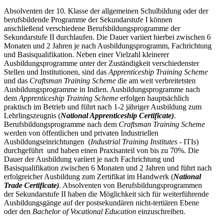
Absolventen der 10. Klasse der allgemeinen Schulbildung oder der
berufsbildende Programme der Sekundarstufe I können
anschließend verschiedene Berufsbildungsprogramme der
Sekundarstufe II durchlaufen. Die Dauer variiert hierbei zwischen 6
Monaten und 2 Jahren je nach Ausbildungsprogramm, Fachrichtung
und Basisqualifikation. Neben einer Vielzahl kleinerer
Ausbildungsprogramme unter der Zuständigkeit verschiedenster
Stellen und Institutionen, sind das
Apprenticeship Training Scheme
und das
Craftsman Training Scheme
die am weit verbreitetsten
Ausbildungsprogramme in Indien. Ausbildungsprogramme nach
dem
Apprenticeship Training Scheme
erfolgen hauptsächlich
praktisch im Betrieb und führt nach 1-2 jähriger Ausbildung zum
Lehrlingszeugnis (
National Apprenticeship Certificate)
.
Berufsbildungsprogramme nach dem
Craftsman Training Scheme
werden von öffentlichen und privaten Industriellen
Ausbildungseinrichtungen (
Industrial Training Institutes
- ITIs)
durchgeführt und haben einen Praxisanteil von bis zu 70%. Die
Dauer der Ausbildung variiert je nach Fachrichtung und
Basisqualifikation zwischen 6 Monaten und 2 Jahren und führt nach
erfolgreicher Ausbildung zum Zertifikat im Handwerk (
National
Trade Certificate)
. Absolventen von Berufsbildungsprogrammen
der Sekundarstufe II haben die Möglichkeit sich für weiterführende
Ausbildungsgänge auf der postsekundären nicht-tertiären Ebene
oder den
Bachelor of Vocational Education
einzuschreiben.