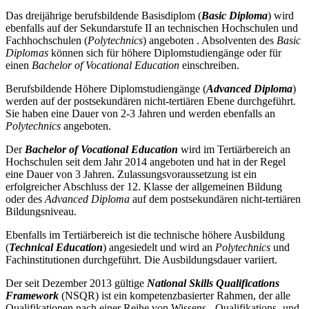
Das dreijährige berufsbildende Basisdiplom (
Basic Diploma
) wird
ebenfalls auf der Sekundarstufe II an technischen Hochschulen und
Fachhochschulen (
Polytechnics
) angeboten . Absolventen des
Basic
Diplomas
können sich für höhere Diplomstudiengänge oder für
einen
Bachelor of Vocational Education
einschreiben.
Berufsbildende Höhere Diplomstudiengänge (
Advanced Diploma
)
werden auf der postsekundären nicht-tertiären Ebene durchgeführt.
Sie haben eine Dauer von 2-3 Jahren und werden ebenfalls an
Polytechnics
angeboten.
Der
Bachelor of Vocational Education
wird im Tertiärbereich an
Hochschulen seit dem Jahr 2014 angeboten und hat in der Regel
eine Dauer von 3 Jahren. Zulassungsvoraussetzung ist ein
erfolgreicher Abschluss der 12. Klasse der allgemeinen Bildung
oder des
Advanced Diploma
auf dem postsekundären nicht-tertiären
Bildungsniveau.
Ebenfalls im Tertiärbereich ist die technische höhere Ausbildung
(
Technical Education
) angesiedelt und wird an
Polytechnics
und
Fachinstitutionen durchgeführt. Die Ausbildungsdauer variiert.
Der seit Dezember 2013 gültige
National Skills Qualifications
Framework
(NSQR) ist ein kompetenzbasierter Rahmen, der alle
Qualifikationen nach einer Reihe von Wissens-, Qualifikations- und