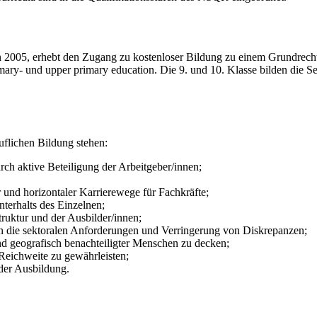
 2005, erhebt den Zugang zu kostenloser Bildung zu einem Grundrecht f
imary- und upper primary education. Die 9. und 10. Klasse bilden die S
ruflichen Bildung stehen:
rch aktive Beteiligung der Arbeitgeber/innen;
r und horizontaler Karrierewege für Fachkräfte;
terhalts des Einzelnen;
ruktur und der Ausbilder/innen;
n die sektoralen Anforderungen und Verringerung von Diskrepanzen;
nd geografisch benachteiligter Menschen zu decken;
eichweite zu gewährleisten;
 der Ausbildung.