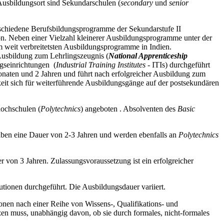
Ausbildungsort sind Sekundarschulen (
secondary
und
senior
rschiedene Berufsbildungsprogramme der Sekundarstufe II
on. Neben einer Vielzahl kleinerer Ausbildungsprogramme unter der
 weit verbreitetsten Ausbildungsprogramme in Indien.
 Ausbildung zum Lehrlingszeugnis (
National Apprenticeship
ngseinrichtungen (
Industrial Training Institutes
- ITIs) durchgeführt
onaten und 2 Jahren und führt nach erfolgreicher Ausbildung zum
it sich für weiterführende Ausbildungsgänge auf der postsekundären
hochschulen (
Polytechnics
) angeboten . Absolventen des
Basic
haben eine Dauer von 2-3 Jahren und werden ebenfalls an
Polytechnics
 von 3 Jahren. Zulassungsvoraussetzung ist ein erfolgreicher
utionen durchgeführt. Die Ausbildungsdauer variiert.
onen nach einer Reihe von Wissens-, Qualifikations- und
itzen muss, unabhängig davon, ob sie durch formales, nicht-formales