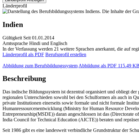
Länderprofil
Indien
Gültigkeit
Seit 01.01.2014
Amtssprache
Hindi und Englisch
In der Verfassung werden 21 weitere Sprachen anerkannt, die auf regi
Länderprofil als PDF
Berufsprofil erstellen
Abbildung zum Berufsbildungssystem
Abbildung als PDF
115.49 K
Beschreibung
Das indische Bildungssystem ist dezentral organisiert und obliegt d
regionalen Unterschieden sowohl bei den Schulformen als auch in Qual
private Institutionen einerseits sowie formale und nicht formale Insti
Humanressourcenentwicklung (Ministry for Human Resource Develo
Entrepreneurship(MSDE)) daran angeschlossen ist das (Directorate of
India Council for Technical Education (AICTE)) beraten und repräsen
Seit 1986 gibt es eine landesweit verbindliche Grundstruktur der Sc