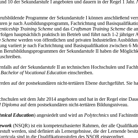
d 10 der Sekundarstufe I angeboten und dauern in der Regel 1 Jahr. 
berufsbildende Programme der Sekundarstufe I können anschließend ve
ahren je nach Ausbildungsprogramm, Fachrichtung und Basisqualifikati
enticeship Training Scheme
und das
Craftsman Training Scheme
die am
folgen hauptsächlich praktisch im Betrieb und führt nach 1-2 jähriger
g Scheme
werden von öffentlichen und privaten Industriellen Ausbildu
ng variiert je nach Fachrichtung und Basisqualifikation zwischen 6 M
n Berufsbildungsprogrammen der Sekundarstufe II haben die Möglichke
uschreiben.
enfalls auf der Sekundarstufe II an technischen Hochschulen und Fach
n
Bachelor of Vocational Education
einschreiben.
erden auf der postsekundären nicht-tertiären Ebene durchgeführt. Sie 
chschulen seit dem Jahr 2014 angeboten und hat in der Regel eine Dauer
d Diploma
auf dem postsekundären nicht-tertiären Bildungsniveau.
hnical Education
) angesiedelt und wird an
Polytechnics
und Fachinstit
amework
(NSQR) ist ein kompetenzbasierter Rahmen, der alle Qualifikati
estuft werden, sind definiert als Lernergebnisse, die der Lernende bes
 Curricula sind in die Qualifikationsstufen des NSQR eingeordnet.