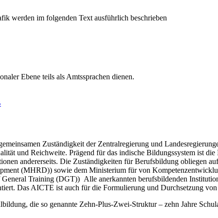
onaler Ebene teils als Amtssprachen dienen.
B
er gemeinsamen Zuständigkeit der Zentralregierung und Landesregierun
ität und Reichweite. Prägend für das indische Bildungssystem ist die 
tutionen andererseits. Die Zuständigkeiten für Berufsbildung obliegen au
pment (MHRD)) sowie dem Ministerium für von Kompetenzentwicklun
 General Training (DGT)) Alle anerkannten berufsbildenden Institutio
tiert. Das AICTE ist auch für die Formulierung und Durchsetzung von 
hulbildung, die so genannte Zehn-Plus-Zwei-Struktur – zehn Jahre Schul