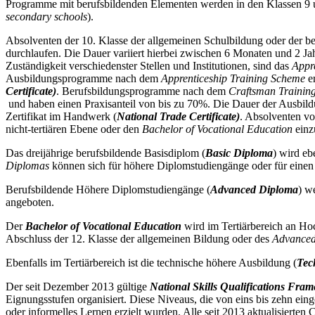
Programme mit berufsbildenden Elementen werden in den Klassen 9 un
secondary schools
).
Absolventen der 10. Klasse der allgemeinen Schulbildung oder der 
durchlaufen. Die Dauer variiert hierbei zwischen 6 Monaten und 2 J
Zuständigkeit verschiedenster Stellen und Institutionen, sind das
Appr
Ausbildungsprogramme nach dem
Apprenticeship Training Scheme
er
Certificate)
. Berufsbildungsprogramme nach dem
Craftsman Trainin
und haben einen Praxisanteil von bis zu 70%. Die Dauer der Ausbildu
Zertifikat im Handwerk (
National Trade Certificate)
. Absolventen vo
nicht-tertiären Ebene oder den
Bachelor of Vocational Education
einz
Das dreijährige berufsbildende Basisdiplom (
Basic Diploma
) wird eb
Diplomas
können sich für höhere Diplomstudiengänge oder für eine
Berufsbildende Höhere Diplomstudiengänge (
Advanced Diploma
) w
angeboten.
Der
Bachelor of Vocational Education
wird im Tertiärbereich an Ho
Abschluss der 12. Klasse der allgemeinen Bildung oder des
Advance
Ebenfalls im Tertiärbereich ist die technische höhere Ausbildung (
Tec
Der seit Dezember 2013 gültige
National Skills Qualifications Fr
Eignungsstufen organisiert. Diese Niveaus, die von eins bis zehn eing
oder informelles Lernen erzielt wurden. Alle seit 2013 aktualisierten