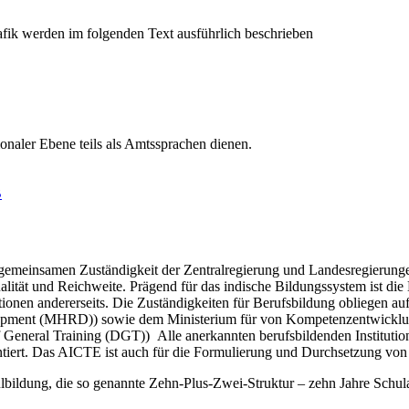
onaler Ebene teils als Amtssprachen dienen.
B
er gemeinsamen Zuständigkeit der Zentralregierung und Landesregierun
ität und Reichweite. Prägend für das indische Bildungssystem ist die 
tutionen andererseits. Die Zuständigkeiten für Berufsbildung obliegen au
pment (MHRD)) sowie dem Ministerium für von Kompetenzentwicklun
 General Training (DGT)) Alle anerkannten berufsbildenden Institutio
tiert. Das AICTE ist auch für die Formulierung und Durchsetzung von 
hulbildung, die so genannte Zehn-Plus-Zwei-Struktur – zehn Jahre Schul