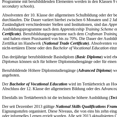
Programme mit berufsbildenden Elementen werden in den Klassen 9 un
secondary schools
).
Absolventen der 10. Klasse der allgemeinen Schulbildung oder der 
durchlaufen. Die Dauer variiert hierbei zwischen 6 Monaten und 2 J
Zuständigkeit verschiedenster Stellen und Institutionen, sind das
Appr
Ausbildungsprogramme nach dem
Apprenticeship Training Scheme
er
Certificate)
. Berufsbildungsprogramme nach dem
Craftsman Trainin
und haben einen Praxisanteil von bis zu 70%. Die Dauer der Ausbildu
Zertifikat im Handwerk (
National Trade Certificate)
. Absolventen vo
nicht-tertiären Ebene oder den
Bachelor of Vocational Education
einz
Das dreijährige berufsbildende Basisdiplom (
Basic Diploma
) wird eb
Diplomas
können sich für höhere Diplomstudiengänge oder für eine
Berufsbildende Höhere Diplomstudiengänge (
Advanced Diploma
) w
angeboten.
Der
Bachelor of Vocational Education
wird im Tertiärbereich an Ho
Abschluss der 12. Klasse der allgemeinen Bildung oder des
Advance
Ebenfalls im Tertiärbereich ist die technische höhere Ausbildung (
Tec
Der seit Dezember 2013 gültige
National Skills Qualifications Fr
Eignungsstufen organisiert. Diese Niveaus, die von eins bis zehn eing
oder informelles Lernen erzielt wurden. Alle seit 2013 aktualisierten