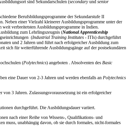
Ausbildungsort sind Sekundarschulen (
secondary
und
senior
rschiedene Berufsbildungsprogramme der Sekundarstufe II
on. Neben einer Vielzahl kleinerer Ausbildungsprogramme unter der
 weit verbreitetsten Ausbildungsprogramme in Indien.
 Ausbildung zum Lehrlingszeugnis (
National Apprenticeship
ngseinrichtungen (
Industrial Training Institutes
- ITIs) durchgeführt
onaten und 2 Jahren und führt nach erfolgreicher Ausbildung zum
it sich für weiterführende Ausbildungsgänge auf der postsekundären
hochschulen (
Polytechnics
) angeboten . Absolventen des
Basic
haben eine Dauer von 2-3 Jahren und werden ebenfalls an
Polytechnics
 von 3 Jahren. Zulassungsvoraussetzung ist ein erfolgreicher
utionen durchgeführt. Die Ausbildungsdauer variiert.
onen nach einer Reihe von Wissens-, Qualifikations- und
itzen muss, unabhängig davon, ob sie durch formales, nicht-formales