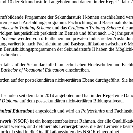
d 10 der Sekundarstufe I angeboten und dauern in der Regel 1 Jahr. 
berufsbildende Programme der Sekundarstufe I können anschließend ve
ahren je nach Ausbildungsprogramm, Fachrichtung und Basisqualifikati
enticeship Training Scheme
und das
Craftsman Training Scheme
die am
folgen hauptsächlich praktisch im Betrieb und führt nach 1-2 jähriger
g Scheme
werden von öffentlichen und privaten Industriellen Ausbildu
ng variiert je nach Fachrichtung und Basisqualifikation zwischen 6 M
n Berufsbildungsprogrammen der Sekundarstufe II haben die Möglichke
uschreiben.
enfalls auf der Sekundarstufe II an technischen Hochschulen und Fach
n
Bachelor of Vocational Education
einschreiben.
erden auf der postsekundären nicht-tertiären Ebene durchgeführt. Sie 
chschulen seit dem Jahr 2014 angeboten und hat in der Regel eine Dauer
d Diploma
auf dem postsekundären nicht-tertiären Bildungsniveau.
hnical Education
) angesiedelt und wird an
Polytechnics
und Fachinstit
amework
(NSQR) ist ein kompetenzbasierter Rahmen, der alle Qualifikati
estuft werden, sind definiert als Lernergebnisse, die der Lernende bes
 Curricula sind in die Qualifikationsstufen des NSQR eingeordnet.