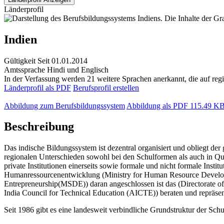
Länderprofil
Indien
Gültigkeit
Seit 01.01.2014
Amtssprache
Hindi und Englisch
In der Verfassung werden 21 weitere Sprachen anerkannt, die auf regi
Länderprofil als PDF
Berufsprofil erstellen
Abbildung zum Berufsbildungssystem
Abbildung als PDF
115.49 K
Beschreibung
Das indische Bildungssystem ist dezentral organisiert und obliegt d
regionalen Unterschieden sowohl bei den Schulformen als auch in Qual
private Institutionen einerseits sowie formale und nicht formale Insti
Humanressourcenentwicklung (Ministry for Human Resource Develo
Entrepreneurship(MSDE)) daran angeschlossen ist das (Directorate of
India Council for Technical Education (AICTE)) beraten und repräsen
Seit 1986 gibt es eine landesweit verbindliche Grundstruktur der Sc