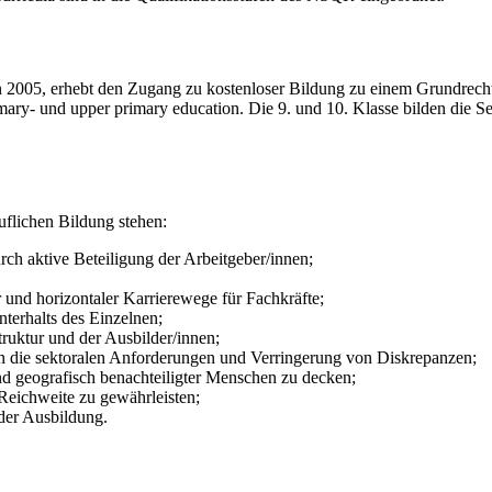
 2005, erhebt den Zugang zu kostenloser Bildung zu einem Grundrecht f
imary- und upper primary education. Die 9. und 10. Klasse bilden die S
ruflichen Bildung stehen:
rch aktive Beteiligung der Arbeitgeber/innen;
r und horizontaler Karrierewege für Fachkräfte;
terhalts des Einzelnen;
ruktur und der Ausbilder/innen;
n die sektoralen Anforderungen und Verringerung von Diskrepanzen;
nd geografisch benachteiligter Menschen zu decken;
eichweite zu gewährleisten;
 der Ausbildung.