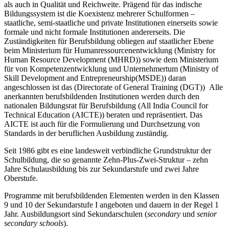
als auch in Qualität und Reichweite. Prägend für das indische
Bildungssystem ist die Koexistenz mehrerer Schulformen –
staatliche, semi-staatliche und private Institutionen einerseits sowie
formale und nicht formale Institutionen andererseits. Die
Zuständigkeiten für Berufsbildung obliegen auf staatlicher Ebene
beim Ministerium für Humanressourcenentwicklung (Ministry for
Human Resource Development (MHRD)) sowie dem Ministerium
für von Kompetenzentwicklung und Unternehmertum (Ministry of
Skill Development and Entrepreneurship(MSDE)) daran
angeschlossen ist das (Directorate of General Training (DGT)) Alle
anerkannten berufsbildenden Institutionen werden durch den
nationalen Bildungsrat für Berufsbildung (All India Council for
Technical Education (AICTE)) beraten und repräsentiert. Das
AICTE ist auch für die Formulierung und Durchsetzung von
Standards in der beruflichen Ausbildung zuständig
.
Seit 1986 gibt es eine landesweit verbindliche Grundstruktur der
Schulbildung, die so genannte Zehn-Plus-Zwei-Struktur – zehn
Jahre Schulausbildung bis zur Sekundarstufe und zwei Jahre
Oberstufe.
Programme mit berufsbildenden Elementen werden in den Klassen
9 und 10 der Sekundarstufe I angeboten und dauern in der Regel 1
Jahr. Ausbildungsort sind Sekundarschulen (
secondary
und
senior
secondary schools
).