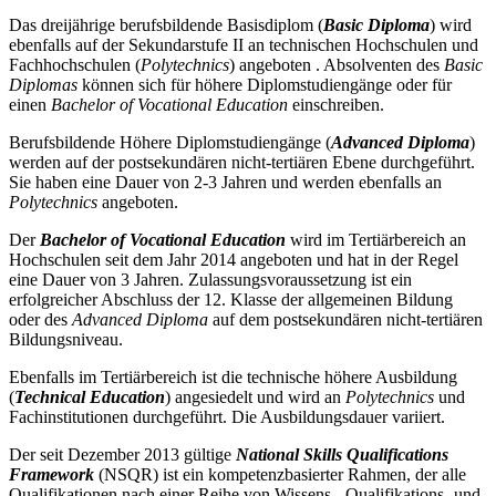
Das dreijährige berufsbildende Basisdiplom (
Basic Diploma
) wird
ebenfalls auf der Sekundarstufe II an technischen Hochschulen und
Fachhochschulen (
Polytechnics
) angeboten . Absolventen des
Basic
Diplomas
können sich für höhere Diplomstudiengänge oder für
einen
Bachelor of Vocational Education
einschreiben.
Berufsbildende Höhere Diplomstudiengänge (
Advanced Diploma
)
werden auf der postsekundären nicht-tertiären Ebene durchgeführt.
Sie haben eine Dauer von 2-3 Jahren und werden ebenfalls an
Polytechnics
angeboten.
Der
Bachelor of Vocational Education
wird im Tertiärbereich an
Hochschulen seit dem Jahr 2014 angeboten und hat in der Regel
eine Dauer von 3 Jahren. Zulassungsvoraussetzung ist ein
erfolgreicher Abschluss der 12. Klasse der allgemeinen Bildung
oder des
Advanced Diploma
auf dem postsekundären nicht-tertiären
Bildungsniveau.
Ebenfalls im Tertiärbereich ist die technische höhere Ausbildung
(
Technical Education
) angesiedelt und wird an
Polytechnics
und
Fachinstitutionen durchgeführt. Die Ausbildungsdauer variiert.
Der seit Dezember 2013 gültige
National Skills Qualifications
Framework
(NSQR) ist ein kompetenzbasierter Rahmen, der alle
Qualifikationen nach einer Reihe von Wissens-, Qualifikations- und