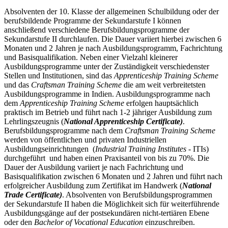
Absolventen der 10. Klasse der allgemeinen Schulbildung oder der
berufsbildende Programme der Sekundarstufe I können
anschließend verschiedene Berufsbildungsprogramme der
Sekundarstufe II durchlaufen. Die Dauer variiert hierbei zwischen 6
Monaten und 2 Jahren je nach Ausbildungsprogramm, Fachrichtung
und Basisqualifikation. Neben einer Vielzahl kleinerer
Ausbildungsprogramme unter der Zuständigkeit verschiedenster
Stellen und Institutionen, sind das
Apprenticeship Training Scheme
und das
Craftsman Training Scheme
die am weit verbreitetsten
Ausbildungsprogramme in Indien. Ausbildungsprogramme nach
dem
Apprenticeship Training Scheme
erfolgen hauptsächlich
praktisch im Betrieb und führt nach 1-2 jähriger Ausbildung zum
Lehrlingszeugnis (
National Apprenticeship Certificate)
.
Berufsbildungsprogramme nach dem
Craftsman Training Scheme
werden von öffentlichen und privaten Industriellen
Ausbildungseinrichtungen (
Industrial Training Institutes
- ITIs)
durchgeführt und haben einen Praxisanteil von bis zu 70%. Die
Dauer der Ausbildung variiert je nach Fachrichtung und
Basisqualifikation zwischen 6 Monaten und 2 Jahren und führt nach
erfolgreicher Ausbildung zum Zertifikat im Handwerk (
National
Trade Certificate)
. Absolventen von Berufsbildungsprogrammen
der Sekundarstufe II haben die Möglichkeit sich für weiterführende
Ausbildungsgänge auf der postsekundären nicht-tertiären Ebene
oder den
Bachelor of Vocational Education
einzuschreiben.