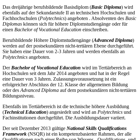
Das dreijährige berufsbildende Basisdiplom (
Basic Diploma
) wird
ebenfalls auf der Sekundarstufe II an technischen Hochschulen und
Fachhochschulen (
Polytechnics
) angeboten . Absolventen des
Basic
Diplomas
können sich für höhere Diplomstudiengänge oder für
einen
Bachelor of Vocational Education
einschreiben.
Berufsbildende Höhere Diplomstudiengänge (
Advanced Diploma
)
werden auf der postsekundären nicht-tertiären Ebene durchgeführt.
Sie haben eine Dauer von 2-3 Jahren und werden ebenfalls an
Polytechnics
angeboten.
Der
Bachelor of Vocational Education
wird im Tertiärbereich an
Hochschulen seit dem Jahr 2014 angeboten und hat in der Regel
eine Dauer von 3 Jahren. Zulassungsvoraussetzung ist ein
erfolgreicher Abschluss der 12. Klasse der allgemeinen Bildung
oder des
Advanced Diploma
auf dem postsekundären nicht-tertiären
Bildungsniveau.
Ebenfalls im Tertiärbereich ist die technische höhere Ausbildung
(
Technical Education
) angesiedelt und wird an
Polytechnics
und
Fachinstitutionen durchgeführt. Die Ausbildungsdauer variiert.
Der seit Dezember 2013 gültige
National Skills Qualifications
Framework
(NSQR) ist ein kompetenzbasierter Rahmen, der alle
Qualifikationen nach einer Reihe von Wissens-, Qualifikations- und