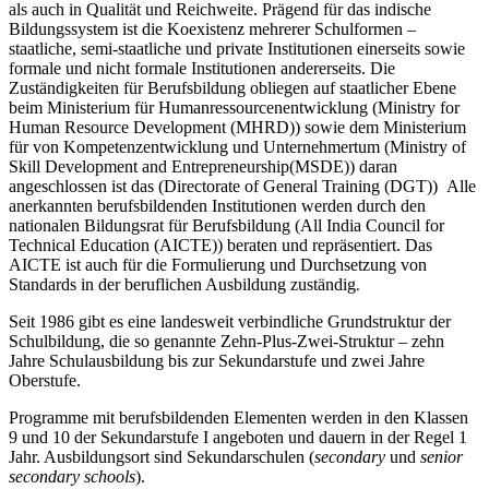
als auch in Qualität und Reichweite. Prägend für das indische
Bildungssystem ist die Koexistenz mehrerer Schulformen –
staatliche, semi-staatliche und private Institutionen einerseits sowie
formale und nicht formale Institutionen andererseits. Die
Zuständigkeiten für Berufsbildung obliegen auf staatlicher Ebene
beim Ministerium für Humanressourcenentwicklung (Ministry for
Human Resource Development (MHRD)) sowie dem Ministerium
für von Kompetenzentwicklung und Unternehmertum (Ministry of
Skill Development and Entrepreneurship(MSDE)) daran
angeschlossen ist das (Directorate of General Training (DGT)) Alle
anerkannten berufsbildenden Institutionen werden durch den
nationalen Bildungsrat für Berufsbildung (All India Council for
Technical Education (AICTE)) beraten und repräsentiert. Das
AICTE ist auch für die Formulierung und Durchsetzung von
Standards in der beruflichen Ausbildung zuständig
.
Seit 1986 gibt es eine landesweit verbindliche Grundstruktur der
Schulbildung, die so genannte Zehn-Plus-Zwei-Struktur – zehn
Jahre Schulausbildung bis zur Sekundarstufe und zwei Jahre
Oberstufe.
Programme mit berufsbildenden Elementen werden in den Klassen
9 und 10 der Sekundarstufe I angeboten und dauern in der Regel 1
Jahr. Ausbildungsort sind Sekundarschulen (
secondary
und
senior
secondary schools
).