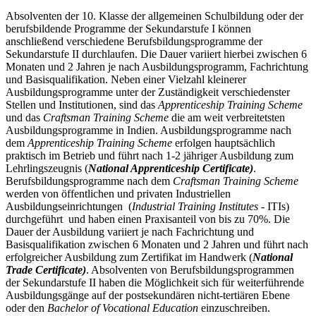
Absolventen der 10. Klasse der allgemeinen Schulbildung oder der
berufsbildende Programme der Sekundarstufe I können
anschließend verschiedene Berufsbildungsprogramme der
Sekundarstufe II durchlaufen. Die Dauer variiert hierbei zwischen 6
Monaten und 2 Jahren je nach Ausbildungsprogramm, Fachrichtung
und Basisqualifikation. Neben einer Vielzahl kleinerer
Ausbildungsprogramme unter der Zuständigkeit verschiedenster
Stellen und Institutionen, sind das
Apprenticeship Training Scheme
und das
Craftsman Training Scheme
die am weit verbreitetsten
Ausbildungsprogramme in Indien. Ausbildungsprogramme nach
dem
Apprenticeship Training Scheme
erfolgen hauptsächlich
praktisch im Betrieb und führt nach 1-2 jähriger Ausbildung zum
Lehrlingszeugnis (
National Apprenticeship Certificate)
.
Berufsbildungsprogramme nach dem
Craftsman Training Scheme
werden von öffentlichen und privaten Industriellen
Ausbildungseinrichtungen (
Industrial Training Institutes
- ITIs)
durchgeführt und haben einen Praxisanteil von bis zu 70%. Die
Dauer der Ausbildung variiert je nach Fachrichtung und
Basisqualifikation zwischen 6 Monaten und 2 Jahren und führt nach
erfolgreicher Ausbildung zum Zertifikat im Handwerk (
National
Trade Certificate)
. Absolventen von Berufsbildungsprogrammen
der Sekundarstufe II haben die Möglichkeit sich für weiterführende
Ausbildungsgänge auf der postsekundären nicht-tertiären Ebene
oder den
Bachelor of Vocational Education
einzuschreiben.