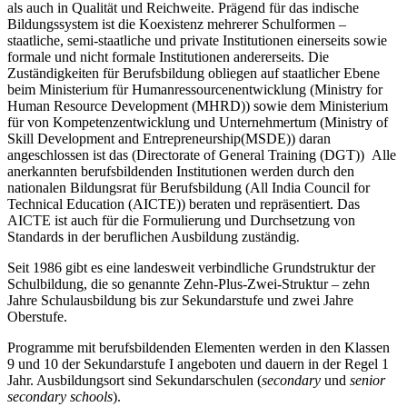
als auch in Qualität und Reichweite. Prägend für das indische
Bildungssystem ist die Koexistenz mehrerer Schulformen –
staatliche, semi-staatliche und private Institutionen einerseits sowie
formale und nicht formale Institutionen andererseits. Die
Zuständigkeiten für Berufsbildung obliegen auf staatlicher Ebene
beim Ministerium für Humanressourcenentwicklung (Ministry for
Human Resource Development (MHRD)) sowie dem Ministerium
für von Kompetenzentwicklung und Unternehmertum (Ministry of
Skill Development and Entrepreneurship(MSDE)) daran
angeschlossen ist das (Directorate of General Training (DGT)) Alle
anerkannten berufsbildenden Institutionen werden durch den
nationalen Bildungsrat für Berufsbildung (All India Council for
Technical Education (AICTE)) beraten und repräsentiert. Das
AICTE ist auch für die Formulierung und Durchsetzung von
Standards in der beruflichen Ausbildung zuständig
.
Seit 1986 gibt es eine landesweit verbindliche Grundstruktur der
Schulbildung, die so genannte Zehn-Plus-Zwei-Struktur – zehn
Jahre Schulausbildung bis zur Sekundarstufe und zwei Jahre
Oberstufe.
Programme mit berufsbildenden Elementen werden in den Klassen
9 und 10 der Sekundarstufe I angeboten und dauern in der Regel 1
Jahr. Ausbildungsort sind Sekundarschulen (
secondary
und
senior
secondary schools
).