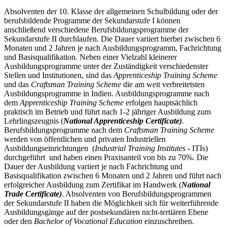
Absolventen der 10. Klasse der allgemeinen Schulbildung oder der
berufsbildende Programme der Sekundarstufe I können
anschließend verschiedene Berufsbildungsprogramme der
Sekundarstufe II durchlaufen. Die Dauer variiert hierbei zwischen 6
Monaten und 2 Jahren je nach Ausbildungsprogramm, Fachrichtung
und Basisqualifikation. Neben einer Vielzahl kleinerer
Ausbildungsprogramme unter der Zuständigkeit verschiedenster
Stellen und Institutionen, sind das
Apprenticeship Training Scheme
und das
Craftsman Training Scheme
die am weit verbreitetsten
Ausbildungsprogramme in Indien. Ausbildungsprogramme nach
dem
Apprenticeship Training Scheme
erfolgen hauptsächlich
praktisch im Betrieb und führt nach 1-2 jähriger Ausbildung zum
Lehrlingszeugnis (
National Apprenticeship Certificate)
.
Berufsbildungsprogramme nach dem
Craftsman Training Scheme
werden von öffentlichen und privaten Industriellen
Ausbildungseinrichtungen (
Industrial Training Institutes
- ITIs)
durchgeführt und haben einen Praxisanteil von bis zu 70%. Die
Dauer der Ausbildung variiert je nach Fachrichtung und
Basisqualifikation zwischen 6 Monaten und 2 Jahren und führt nach
erfolgreicher Ausbildung zum Zertifikat im Handwerk (
National
Trade Certificate)
. Absolventen von Berufsbildungsprogrammen
der Sekundarstufe II haben die Möglichkeit sich für weiterführende
Ausbildungsgänge auf der postsekundären nicht-tertiären Ebene
oder den
Bachelor of Vocational Education
einzuschreiben.