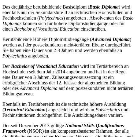
Das dreijährige berufsbildende Basisdiplom (
Basic Diploma
) wird
ebenfalls auf der Sekundarstufe II an technischen Hochschulen und
Fachhochschulen (
Polytechnics
) angeboten . Absolventen des
Basic
Diplomas
können sich für höhere Diplomstudiengänge oder für
einen
Bachelor of Vocational Education
einschreiben.
Berufsbildende Höhere Diplomstudiengänge (
Advanced Diploma
)
werden auf der postsekundären nicht-tertiären Ebene durchgeführt.
Sie haben eine Dauer von 2-3 Jahren und werden ebenfalls an
Polytechnics
angeboten.
Der
Bachelor of Vocational Education
wird im Tertiärbereich an
Hochschulen seit dem Jahr 2014 angeboten und hat in der Regel
eine Dauer von 3 Jahren. Zulassungsvoraussetzung ist ein
erfolgreicher Abschluss der 12. Klasse der allgemeinen Bildung
oder des
Advanced Diploma
auf dem postsekundären nicht-tertiären
Bildungsniveau.
Ebenfalls im Tertiärbereich ist die technische höhere Ausbildung
(
Technical Education
) angesiedelt und wird an
Polytechnics
und
Fachinstitutionen durchgeführt. Die Ausbildungsdauer variiert.
Der seit Dezember 2013 gültige
National Skills Qualifications
Framework
(NSQR) ist ein kompetenzbasierter Rahmen, der alle
Qualifikationen nach einer Reihe von Wissens-, Qualifikations- und