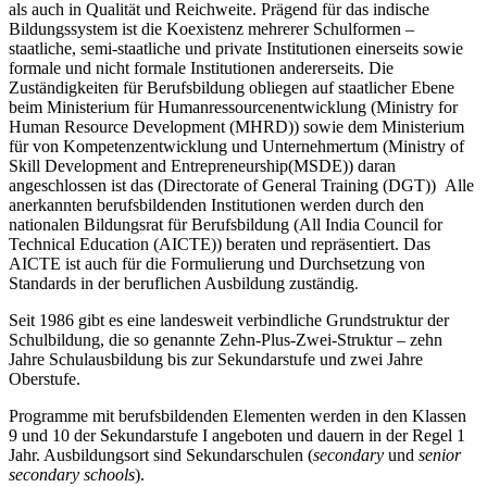
als auch in Qualität und Reichweite. Prägend für das indische
Bildungssystem ist die Koexistenz mehrerer Schulformen –
staatliche, semi-staatliche und private Institutionen einerseits sowie
formale und nicht formale Institutionen andererseits. Die
Zuständigkeiten für Berufsbildung obliegen auf staatlicher Ebene
beim Ministerium für Humanressourcenentwicklung (Ministry for
Human Resource Development (MHRD)) sowie dem Ministerium
für von Kompetenzentwicklung und Unternehmertum (Ministry of
Skill Development and Entrepreneurship(MSDE)) daran
angeschlossen ist das (Directorate of General Training (DGT)) Alle
anerkannten berufsbildenden Institutionen werden durch den
nationalen Bildungsrat für Berufsbildung (All India Council for
Technical Education (AICTE)) beraten und repräsentiert. Das
AICTE ist auch für die Formulierung und Durchsetzung von
Standards in der beruflichen Ausbildung zuständig
.
Seit 1986 gibt es eine landesweit verbindliche Grundstruktur der
Schulbildung, die so genannte Zehn-Plus-Zwei-Struktur – zehn
Jahre Schulausbildung bis zur Sekundarstufe und zwei Jahre
Oberstufe.
Programme mit berufsbildenden Elementen werden in den Klassen
9 und 10 der Sekundarstufe I angeboten und dauern in der Regel 1
Jahr. Ausbildungsort sind Sekundarschulen (
secondary
und
senior
secondary schools
).