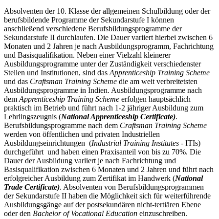
Absolventen der 10. Klasse der allgemeinen Schulbildung oder der
berufsbildende Programme der Sekundarstufe I können
anschließend verschiedene Berufsbildungsprogramme der
Sekundarstufe II durchlaufen. Die Dauer variiert hierbei zwischen 6
Monaten und 2 Jahren je nach Ausbildungsprogramm, Fachrichtung
und Basisqualifikation. Neben einer Vielzahl kleinerer
Ausbildungsprogramme unter der Zuständigkeit verschiedenster
Stellen und Institutionen, sind das
Apprenticeship Training Scheme
und das
Craftsman Training Scheme
die am weit verbreitetsten
Ausbildungsprogramme in Indien. Ausbildungsprogramme nach
dem
Apprenticeship Training Scheme
erfolgen hauptsächlich
praktisch im Betrieb und führt nach 1-2 jähriger Ausbildung zum
Lehrlingszeugnis (
National Apprenticeship Certificate)
.
Berufsbildungsprogramme nach dem
Craftsman Training Scheme
werden von öffentlichen und privaten Industriellen
Ausbildungseinrichtungen (
Industrial Training Institutes
- ITIs)
durchgeführt und haben einen Praxisanteil von bis zu 70%. Die
Dauer der Ausbildung variiert je nach Fachrichtung und
Basisqualifikation zwischen 6 Monaten und 2 Jahren und führt nach
erfolgreicher Ausbildung zum Zertifikat im Handwerk (
National
Trade Certificate)
. Absolventen von Berufsbildungsprogrammen
der Sekundarstufe II haben die Möglichkeit sich für weiterführende
Ausbildungsgänge auf der postsekundären nicht-tertiären Ebene
oder den
Bachelor of Vocational Education
einzuschreiben.