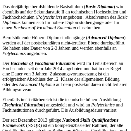
Das dreijährige berufsbildende Basisdiplom (
Basic Diploma
) wird
ebenfalls auf der Sekundarstufe II an technischen Hochschulen und
Fachhochschulen (
Polytechnics
) angeboten . Absolventen des
Basic
Diplomas
können sich für höhere Diplomstudiengänge oder für
einen
Bachelor of Vocational Education
einschreiben.
Berufsbildende Höhere Diplomstudiengänge (
Advanced Diploma
)
werden auf der postsekundären nicht-tertiären Ebene durchgeführt.
Sie haben eine Dauer von 2-3 Jahren und werden ebenfalls an
Polytechnics
angeboten.
Der
Bachelor of Vocational Education
wird im Tertiärbereich an
Hochschulen seit dem Jahr 2014 angeboten und hat in der Regel
eine Dauer von 3 Jahren. Zulassungsvoraussetzung ist ein
erfolgreicher Abschluss der 12. Klasse der allgemeinen Bildung
oder des
Advanced Diploma
auf dem postsekundären nicht-tertiären
Bildungsniveau.
Ebenfalls im Tertiärbereich ist die technische höhere Ausbildung
(
Technical Education
) angesiedelt und wird an
Polytechnics
und
Fachinstitutionen durchgeführt. Die Ausbildungsdauer variiert.
Der seit Dezember 2013 gültige
National Skills Qualifications
Framework
(NSQR) ist ein kompetenzbasierter Rahmen, der alle
Qualifikationen nach einer Reihe von Wissens-, Qualifikations- und