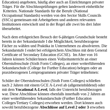
Education) angeboten, häufig aber auch an Einrichtungen privater
Träger. Für die Abschlussprüfungen gelten landesweit einheitliche
Kriterien. Nationale Standards für die Berufe (National
Occupational Standards) werden von den Sector Skills Councils
(SSCs) gemeinsam mit Arbeitgebern und anderen relevanten
Institutionen entwickelt und in der Regel alle zwei bis drei Jahre
überarbeitet.
Nach dem erfolgreichen Besuch der 6-jährigen Grundschule besteht
bereits in der Sekundarstufe I die Möglichkeit, berufsbezogene
Fächer zu wählen und Praktika in Unternehmen zu absolvieren. Die
Sekundarstufe I endet bei erfolgreichem Abschluss mit dem General
Certificate of Secondary Education (GCSE). Im Alter von 16
Jahren können Schüler/innen einen Vollzeitunterricht an einer
Oberstufenschule (Sixth Form Colleges), an einer weiterführenden
Sekundarschule (College for Further Education) belegen oder an
praxisbezogenen Lernprogrammen privater Träger teilnehmen:
Schüler der Oberstufenschulen (Sixth Form Colleges) schließen
nach 2 Jahren mit einem GCE A-Level ab (allgemeinbildend) oder
mit dem
Vocational A-Level
, falls der Unterricht berufsbezogen
war. Diese Abschlüsse können ebenfalls innerhalb von 2 Jahren an
einer weiterführenden Sekundarschule (Further Education
Colleges/Tertiary Colleges) erworben werden. Dort können auch
sowohl berufsbezogene
Abschlüsse auf
Level 2 oder 3
erworben