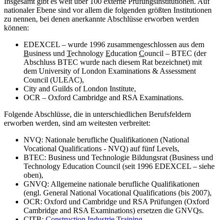
Insgesamt gibt es weit über 100 externe Prüfungsinstitutionen. Auf
nationaler Ebene sind vor allem die folgenden größten Institutionen
zu nennen, bei denen anerkannte Abschlüsse erworben werden
können:
EDEXCEL – wurde 1996 zusammengeschlossen aus dem
B
usiness und
T
echnology
E
ducation
C
ouncil – BTEC (der
Abschluss BTEC wurde nach diesem Rat bezeichnet) mit
dem University of London Examinations & Assessment
Council (ULEAC),
City and Guilds of London Institute,
OCR – Oxford Cambridge and RSA Examinations.
Folgende Abschlüsse, die in unterschiedlichen Berufsfeldern
erworben werden, sind am weitesten verbreitet:
NVQ: Nationale berufliche Qualifikationen (National
Vocational Qualifications - NVQ) auf fünf Levels,
BTEC: Business und Technologie Bildungsrat (Business und
Technology Education Council (seit 1996 EDEXCEL – siehe
oben),
GNVQ: Allgemeine nationale berufliche Qualifikationen
(engl. General National Vocational Qualifications (bis 2007),
OCR: Oxford und Cambridge und RSA Prüfungen (Oxford
Cambridge and RSA Examinations) ersetzen die GNVQs.
CITB:
Construction Industrie Training