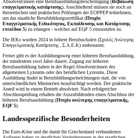
Absolvent:innen eine Berufsausbildungsbescheinigung (
Βεβαίωση
επαγγελματικής κατάρτισης
). Anschließend müssen sie noch an
theoretischen und praktischen Prüfungen der EOPPEP teilnehmen,
um das staatliche Berufsbildungszertifikat (
Πτυχίο
Επαγγελματικής Ειδικότητας, Εκπαίδευσης και Κατάρτισης
επιπέδου 5
) zu erlangen - welches auf EQF 5 einzustufen ist.
Die IEKs wurden 2024 in höhere Berufsschulen (Σχολές Ανώτερης
Επαγγελματικής Κατάρτισης , Σ.Α.Ε.Κ) umbenannt.
Ferner gibt es der Ausbildungsweg einer höheren Berufsausbildung,
der mindestens zwei Jahre dauert. Zugang zur höheren
Berufsausbildung haben in der Regel Absolvent:innen des
allgemeinen Lyzeums oder des beruflichen Lyzeums. Diese
Ausbildung findet in Berufsbildungseinrichtungen statt, die von
unterschiedlichen Ministerien beaufsichtigt werden. Der praktische
Anteil wird in einem Betrieb absolviert. Nach erfolgreicher
Abschlussprüfung erhalten die Auszubildenden einen Abschluss der
höheren Berufsausbildung (
Πτυχίο ανώτερης επαγγελματικής,
EQF 5
).
Landesspezifische Besonderheiten
Die Euro-Krise und die damit für Griechenland verbundenen
Auflagen haben zu deutlichen Veränderungen in der staatlichen