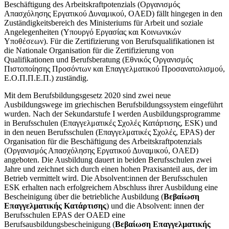
Beschäftigung des Arbeitskraftpotenzials (Οργανισμός
Απασχόλησης Εργατικού Δυναμικού, OAED) fällt hingegen in den
Zuständigkeitsbereich des Ministeriums für Arbeit und soziale
Angelegenheiten (Υπουργό Εργασίας και Κοινωνικών
Υποθέσεων). Für die Zertifizierung von Berufsqualifikationen ist
die Nationale Organisation für die Zertifizierung von
Qualifikationen und Berufsberatung (Εθνικός Οργανισμός
Πιστοποίησης Προσόντων και Επαγγελματικού Προσανατολισμού,
Ε.Ο.Π.Π.Ε.Π.) zuständig.
Mit dem Berufsbildungsgesetz 2020 sind zwei neue
Ausbildungswege im griechischen Berufsbildungssystem eingeführt
wurden. Nach der Sekundarstufe I werden Ausbildungsprogramme
in Berufsschulen (
Επαγγελματικές Σχολές Κατάρτισης, ESK)
und
in den neuen Berufsschulen (Επαγγελματικές Σχολές, ΕPAS) der
Organisation für die Beschäftigung des Arbeitskraftpotenzials
(Οργανισμός Απασχόλησης Εργατικού Δυναμικού, OAED)
angeboten. Die Ausbildung dauert in beiden Berufsschulen zwei
Jahre und zeichnet sich durch einen hohen Praxisanteil aus, der im
Betrieb vermittelt wird. Die Absolvent:innen der Berufsschulen
ESK erhalten nach erfolgreichem Abschluss ihrer Ausbildung eine
Bescheinigung über die betriebliche Ausbildung (
Βεβαίωση
Επαγγελματικής Κατάρτισης
) und die Absolvent: innen der
Berufsschulen EPAS der OAED eine
Berufsausbildungsbescheinigung (
Βεβαίωση Επαγγελματικής