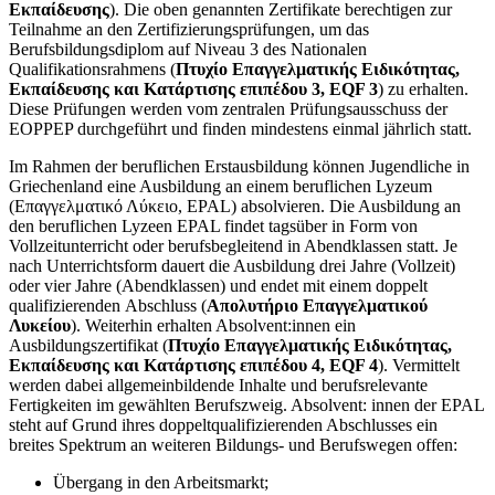
Εκπαίδευσης
). Die oben genannten Zertifikate berechtigen zur
Teilnahme an den Zertifizierungsprüfungen, um das
Berufsbildungsdiplom auf Niveau 3 des Nationalen
Qualifikationsrahmens (
Πτυχίο Επαγγελματικής Ειδικότητας,
Εκπαίδευσης και Κατάρτισης επιπέδου 3, EQF 3
) zu erhalten.
Diese Prüfungen werden vom zentralen Prüfungsausschuss der
EOPPEP durchgeführt und finden mindestens einmal jährlich statt.
Im Rahmen der beruflichen Erstausbildung können Jugendliche in
Griechenland eine Ausbildung an einem beruflichen Lyzeum
(Επαγγελματικό Λύκειο, EPAL) absolvieren. Die Ausbildung an
den beruflichen Lyzeen EPAL findet tagsüber in Form von
Vollzeitunterricht oder berufsbegleitend in Abendklassen statt. Je
nach Unterrichtsform dauert die Ausbildung drei Jahre (Vollzeit)
oder vier Jahre (Abendklassen) und endet mit einem doppelt
qualifizierenden Abschluss (
Απολυτήριο Επαγγελματικού
Λυκείου
). Weiterhin erhalten Absolvent:innen ein
Ausbildungszertifikat (
Πτυχίο Επαγγελματικής Ειδικότητας,
Εκπαίδευσης και Κατάρτισης επιπέδου 4, EQF 4
). Vermittelt
werden dabei allgemeinbildende Inhalte und berufsrelevante
Fertigkeiten im gewählten Berufszweig. Absolvent: innen der EPAL
steht auf Grund ihres doppeltqualifizierenden Abschlusses ein
breites Spektrum an weiteren Bildungs- und Berufswegen offen:
Übergang in den Arbeitsmarkt;