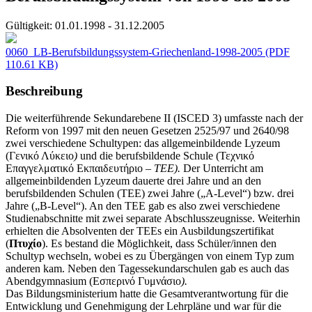
Gültigkeit:
01.01.1998 - 31.12.2005
0060_LB-Berufsbildungssystem-Griechenland-1998-2005
(PDF
110.61 KB)
Beschreibung
Die weiterführende Sekundarebene II (ISCED 3) umfasste nach der
Reform von 1997 mit den neuen Gesetzen 2525/97 und 2640/98
zwei verschiedene Schultypen: das allgemeinbildende Lyzeum
(Γενικό Λύκειο
)
und die berufsbildende Schule (Τεχνικό
Επαγγελματικό Εκπαιδευτήριο
– TEE).
Der Unterricht am
allgemeinbildenden Lyzeum dauerte drei Jahre und an den
berufsbildenden Schulen (TEE) zwei Jahre („A-Level“) bzw. drei
Jahre („B-Level“). An den TEE gab es also zwei verschiedene
Studienabschnitte mit zwei separate Abschlusszeugnisse. Weiterhin
erhielten die Absolventen der TEEs ein Ausbildungszertifikat
(
Πτυχίο
). Es bestand die Möglichkeit, dass Schüler/innen den
Schultyp wechseln, wobei es zu Übergängen von einem Typ zum
anderen kam. Neben den Tagessekundarschulen gab es auch das
Abendgymnasium (Εσπερινό Γυμνάσιο
).
Das Bildungsministerium hatte die Gesamtverantwortung für die
Entwicklung und Genehmigung der Lehrpläne und war für die