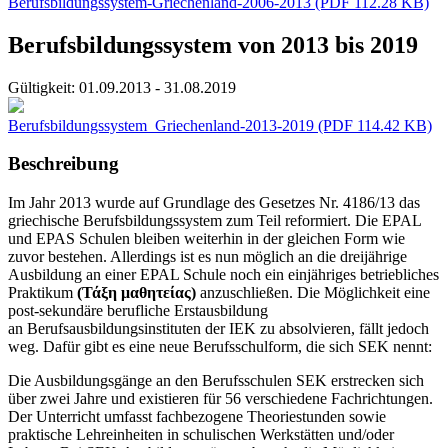
Berufsbildungssystem-Griechenland-2006-2013
(PDF 112.28 KB)
Berufsbildungssystem von 2013 bis 2019
Gültigkeit:
01.09.2013 - 31.08.2019
Berufsbildungssystem_Griechenland-2013-2019
(PDF 114.42 KB)
Beschreibung
Im Jahr 2013 wurde auf Grundlage des Gesetzes Nr. 4186/13 das
griechische Berufsbildungssystem zum Teil reformiert. Die EPAL
und EPAS Schulen bleiben weiterhin in der gleichen Form wie
zuvor bestehen. Allerdings ist es nun möglich an die dreijährige
Ausbildung an einer EPAL Schule noch ein einjähriges betriebliches
Praktikum
(Τάξη μαθητείας)
anzuschließen. Die Möglichkeit eine
post-sekundäre berufliche Erstausbildung
an Berufsausbildungsinstituten der IEK zu absolvieren, fällt jedoch
weg. Dafür gibt es eine neue Berufsschulform, die sich SEK nennt:
Die Ausbildungsgänge an den Berufsschulen SEK erstrecken sich
über zwei Jahre und existieren für 56 verschiedene Fachrichtungen.
Der Unterricht umfasst fachbezogene Theoriestunden sowie
praktische Lehreinheiten in schulischen Werkstätten und/oder