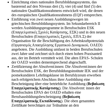
Einrichtung eines nationalen Berufsbildungssystems, das
basierend auf den Niveaus drei (3), vier (4) und fünf (5) des
nationalen Qualifikationsrahmens entwickelt wird, die denen
des europäischen Qualifikationsrahmens (EQF) entsprechen.
Einführung von zwei neuen Ausbildungswegen im
griechischen Berufsbildungssystem. Im Sekundarbereich II
werden Ausbildungsprogramme in Berufsschulen ESK
(Επαγγελματικές Σχολές Κατάρτισης, ΕΣΚ) und in den neuen
Berufsschulen (Επαγγελματικές Σχολές, ΕΠΑ.Σ) der
Organisation für die Beschäftigung des Arbeitskraftpotenzials
(Οργανισμός Απασχόλησης Εργατικού Δυναμικού, OAED)
angeboten. Die Ausbildung umfasst in beiden Berufsschulen
zwei Jahre und zeichnet sich durch einen hohen Praxisanteil
aus, der im Betrieb vermittelt wird. Die alten EPAS- Schulen
der OAED werden dementsprechend abgeschafft.
Zertifizierung der Absolvent:innen: Die Absolvent:innen der
Berufsschulen ESK, der Berufsbildungsinstitute IEK und der
postsekundären Lehrlingsklasse im Berufslyzeum erwerben
nach erfolgreichem Abschluss ihrer Ausbildung eine
Bescheinigung über eine betriebliche Ausbildung (
Βεβαίωση
Επαγγελματικής Κατάρτισης
). Die Absolvent: innen der
Berufsschulen EPAS der OAED erhalten eine
Berufsausbildungsbescheinigung (
Βεβαίωση
Επαγγελματικής Εκπαίδευσης
). Die oben genannten
Zertifikate berechtigen zur Teilnahme an den