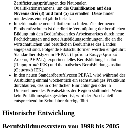
Zertifizierungsprüfungen des Nationalen
Qualifikationsrahmens, um die
Qualifikation auf den
Niveaus drei (3) und fünf (5)
zu erhalten. Diese finden
mindestens einmal jährlich statt.
Inbetriebnahme neuer Pilotberufsschulen. Ziel der neuen
Pilotberufsschulen ist die direkte Verknüpfung der beruflichen
Bildung mit den Bedürfnissen des Arbeitsmarktes durch neue
Fachrichtungen und neue Ausbildungsordnungen, die an die
wirtschaftlichen und beruflichen Bedürfnisse des Landes
angepasst sind. Folgende Pilotschulformen werden eingeführt:
Standardberufslyzeum PEPAL (Πρότυπο Επαγγελματικό
Λύκειο, P.EPAL), experimentelles Berufsbildungsinstitut
(Πειραματικά ΙΕΚ) und thematisches Berufsbildungsinstitut
(Θεματικά ΙΕΚ).
In den neuen Standardberufslyzeen PEPAL wird während der
Ausbildung einmal wöchentlich ein sechsstündiges Praktikum
durchlaufen, das in öffentlichen Einrichtungen oder in
Unternehmen des Privatsektors der Region stattfindet. Wenn
kein Praktikumsplatz gesichert ist, wird der Praxisanteil
entsprechend im Schullabor durchgeführt.
Historische Entwicklung
Berufsbildungssystem von 1998 bis 2005