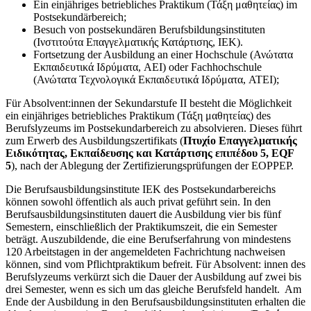
Ein einjähriges betriebliches Praktikum (Τάξη μαθητείας) im
Postsekundärbereich;
Besuch von postsekundären Berufsbildungsinstituten
(Ινστιτούτα Επαγγελματικής Κατάρτισης, IEK).
Fortsetzung der Ausbildung an einer Hochschule (Ανώτατα
Εκπαιδευτικά Ιδρύματα, AEI) oder Fachhochschule
(Ανώτατα Τεχνολογικά Εκπαιδευτικά Ιδρύματα, ATEI);
Für Absolvent:innen der Sekundarstufe II besteht die Möglichkeit
ein einjähriges betriebliches Praktikum (Τάξη μαθητείας) des
Berufslyzeums im Postsekundarbereich zu absolvieren. Dieses führt
zum Erwerb des Ausbildungszertifikats (
Πτυχίο Επαγγελματικής
Ειδικότητας, Εκπαίδευσης και Κατάρτισης επιπέδου 5, EQF
5
), nach der Ablegung der Zertifizierungsprüfungen der EOPPEP.
Die Berufsausbildungsinstitute IEK des Postsekundarbereichs
können sowohl öffentlich als auch privat geführt sein. In den
Berufsausbildungsinstituten dauert die Ausbildung vier bis fünf
Semestern, einschließlich der Praktikumszeit, die ein Semester
beträgt. Auszubildende, die eine Berufserfahrung von mindestens
120 Arbeitstagen in der angemeldeten Fachrichtung nachweisen
können, sind vom Pflichtpraktikum befreit. Für Absolvent: innen des
Berufslyzeums verkürzt sich die Dauer der Ausbildung auf zwei bis
drei Semester, wenn es sich um das gleiche Berufsfeld handelt. Am
Ende der Ausbildung in den Berufsausbildungsinstituten erhalten die