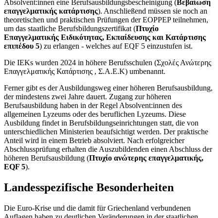
Absolvent:innen eine Berufsausbildungsbescheinigung (
Βεβαίωση
επαγγελματικής κατάρτισης
). Anschließend müssen sie noch an
theoretischen und praktischen Prüfungen der EOPPEP teilnehmen,
um das staatliche Berufsbildungszertifikat (
Πτυχίο
Επαγγελματικής Ειδικότητας, Εκπαίδευσης και Κατάρτισης
επιπέδου 5
) zu erlangen - welches auf EQF 5 einzustufen ist.
Die IEKs wurden 2024 in höhere Berufsschulen (Σχολές Ανώτερης
Επαγγελματικής Κατάρτισης , Σ.Α.Ε.Κ) umbenannt.
Ferner gibt es der Ausbildungsweg einer höheren Berufsausbildung,
der mindestens zwei Jahre dauert. Zugang zur höheren
Berufsausbildung haben in der Regel Absolvent:innen des
allgemeinen Lyzeums oder des beruflichen Lyzeums. Diese
Ausbildung findet in Berufsbildungseinrichtungen statt, die von
unterschiedlichen Ministerien beaufsichtigt werden. Der praktische
Anteil wird in einem Betrieb absolviert. Nach erfolgreicher
Abschlussprüfung erhalten die Auszubildenden einen Abschluss der
höheren Berufsausbildung (
Πτυχίο ανώτερης επαγγελματικής,
EQF 5
).
Landesspezifische Besonderheiten
Die Euro-Krise und die damit für Griechenland verbundenen
Auflagen haben zu deutlichen Veränderungen in der staatlichen