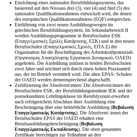
Einrichtung eines nationalen Berufsbildungssystems, das
basierend auf den Niveaus drei (3), vier (4) und fünf (5) des
nationalen Qualifikationsrahmens entwickelt wird, die denen
des europäischen Qualifikationsrahmens (EQF) entsprechen.
Einführung von zwei neuen Ausbildungswegen im
griechischen Berufsbildungssystem. Im Sekundarbereich II
werden Ausbildungsprogramme in Berufsschulen ESK
(Επαγγελματικές Σχολές Κατάρτισης, ΕΣΚ) und in den neuen
Berufsschulen (Επαγγελματικές Σχολές, ΕΠΑ.Σ) der
Organisation für die Beschäftigung des Arbeitskraftpotenzials
(Οργανισμός Απασχόλησης Εργατικού Δυναμικού, OAED)
angeboten. Die Ausbildung umfasst in beiden Berufsschulen
zwei Jahre und zeichnet sich durch einen hohen Praxisanteil
aus, der im Betrieb vermittelt wird. Die alten EPAS- Schulen
der OAED werden dementsprechend abgeschafft.
Zertifizierung der Absolvent:innen: Die Absolvent:innen der
Berufsschulen ESK, der Berufsbildungsinstitute IEK und der
postsekundären Lehrlingsklasse im Berufslyzeum erwerben
nach erfolgreichem Abschluss ihrer Ausbildung eine
Bescheinigung über eine betriebliche Ausbildung (
Βεβαίωση
Επαγγελματικής Κατάρτισης
). Die Absolvent: innen der
Berufsschulen EPAS der OAED erhalten eine
Berufsausbildungsbescheinigung (
Βεβαίωση
Επαγγελματικής Εκπαίδευσης
). Die oben genannten
Zertifikate berechtigen zur Teilnahme an den