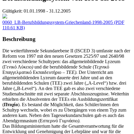
Gültigkeit:
01.01.1998 - 31.12.2005
0060_LB-Berufsbildungssystem-Griechenland-1998-2005
(PDF
110.61 KB)
Beschreibung
Die weiterführende Sekundarebene II (ISCED 3) umfasste nach der
Reform von 1997 mit den neuen Gesetzen 2525/97 und 2640/98
zwei verschiedene Schultypen: das allgemeinbildende Lyzeum
(Γενικό Λύκειο
)
und die berufsbildende Schule (Τεχνικό
Επαγγελματικό Εκπαιδευτήριο
– TEE).
Der Unterricht am
allgemeinbildenden Lyzeum dauerte drei Jahre und an den
berufsbildenden Schulen (TEE) zwei Jahre („A-Level“) bzw. drei
Jahre („B-Level“). An den TEE gab es also zwei verschiedene
Studienabschnitte mit zwei separate Abschlusszeugnisse. Weiterhin
erhielten die Absolventen der TEEs ein Ausbildungszertifikat
(
Πτυχίο
). Es bestand die Möglichkeit, dass Schüler/innen den
Schultyp wechseln, wobei es zu Übergängen von einem Typ zum
anderen kam. Neben den Tagessekundarschulen gab es auch das
Abendgymnasium (Εσπερινό Γυμνάσιο
).
Das Bildungsministerium hatte die Gesamtverantwortung für die
Entwicklung und Genehmigung der Lehrpläne und war für die