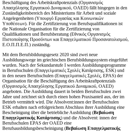
Beschäftigung des Arbeitskraftpotenzials (Οργανισμός
Απασχόλησης Εργατικού Δυναμικού, OAED) fällt hingegen in den
Zuständigkeitsbereich des Ministeriums für Arbeit und soziale
Angelegenheiten (Υπουργό Εργασίας και Κοινωνικών
Υποθέσεων). Für die Zertifizierung von Berufsqualifikationen ist
die Nationale Organisation für die Zertifizierung von
Qualifikationen und Berufsberatung (Εθνικός Οργανισμός
Πιστοποίησης Προσόντων και Επαγγελματικού Προσανατολισμού,
Ε.Ο.Π.Π.Ε.Π.) zuständig.
Mit dem Berufsbildungsgesetz 2020 sind zwei neue
Ausbildungswege im griechischen Berufsbildungssystem eingeführt
wurden. Nach der Sekundarstufe I werden Ausbildungsprogramme
in Berufsschulen (
Επαγγελματικές Σχολές Κατάρτισης, ESK)
und
in den neuen Berufsschulen (Επαγγελματικές Σχολές, ΕPAS) der
Organisation für die Beschäftigung des Arbeitskraftpotenzials
(Οργανισμός Απασχόλησης Εργατικού Δυναμικού, OAED)
angeboten. Die Ausbildung dauert in beiden Berufsschulen zwei
Jahre und zeichnet sich durch einen hohen Praxisanteil aus, der im
Betrieb vermittelt wird. Die Absolvent:innen der Berufsschulen
ESK erhalten nach erfolgreichem Abschluss ihrer Ausbildung eine
Bescheinigung über die betriebliche Ausbildung (
Βεβαίωση
Επαγγελματικής Κατάρτισης
) und die Absolvent: innen der
Berufsschulen EPAS der OAED eine
Berufsausbildungsbescheinigung (
Βεβαίωση Επαγγελματικής