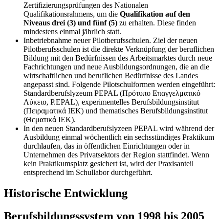
Zertifizierungsprüfungen des Nationalen
Qualifikationsrahmens, um die
Qualifikation auf den
Niveaus drei (3) und fünf (5)
zu erhalten. Diese finden
mindestens einmal jährlich statt.
Inbetriebnahme neuer Pilotberufsschulen. Ziel der neuen
Pilotberufsschulen ist die direkte Verknüpfung der beruflichen
Bildung mit den Bedürfnissen des Arbeitsmarktes durch neue
Fachrichtungen und neue Ausbildungsordnungen, die an die
wirtschaftlichen und beruflichen Bedürfnisse des Landes
angepasst sind. Folgende Pilotschulformen werden eingeführt:
Standardberufslyzeum PEPAL (Πρότυπο Επαγγελματικό
Λύκειο, P.EPAL), experimentelles Berufsbildungsinstitut
(Πειραματικά ΙΕΚ) und thematisches Berufsbildungsinstitut
(Θεματικά ΙΕΚ).
In den neuen Standardberufslyzeen PEPAL wird während der
Ausbildung einmal wöchentlich ein sechsstündiges Praktikum
durchlaufen, das in öffentlichen Einrichtungen oder in
Unternehmen des Privatsektors der Region stattfindet. Wenn
kein Praktikumsplatz gesichert ist, wird der Praxisanteil
entsprechend im Schullabor durchgeführt.
Historische Entwicklung
Berufsbildungssystem von 1998 bis 2005