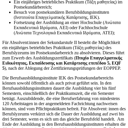
Ein einjähriges betriebliches Praktikum (Τάξη μαθητείας) im
Postsekundärbereich;
Besuch von postsekundären Berufsbildungsinstituten
(Ινστιτούτα Επαγγελματικής Κατάρτισης, IEK).
Fortsetzung der Ausbildung an einer Hochschule (Ανώτατα
Εκπαιδευτικά Ιδρύματα, AEI) oder Fachhochschule
(Ανώτατα Τεχνολογικά Εκπαιδευτικά Ιδρύματα, ATEI);
Für Absolvent:innen der Sekundarstufe II besteht die Möglichkeit
ein einjähriges betriebliches Praktikum (Τάξη μαθητείας) des
Berufslyzeums im Postsekundarbereich zu absolvieren. Dieses führt
zum Erwerb des Ausbildungszertifikats (
Πτυχίο Επαγγελματικής
Ειδικότητας, Εκπαίδευσης και Κατάρτισης επιπέδου 5, EQF
5
), nach der Ablegung der Zertifizierungsprüfungen der EOPPEP.
Die Berufsausbildungsinstitute IEK des Postsekundarbereichs
können sowohl öffentlich als auch privat geführt sein. In den
Berufsausbildungsinstituten dauert die Ausbildung vier bis fünf
Semestern, einschließlich der Praktikumszeit, die ein Semester
beträgt. Auszubildende, die eine Berufserfahrung von mindestens
120 Arbeitstagen in der angemeldeten Fachrichtung nachweisen
können, sind vom Pflichtpraktikum befreit. Für Absolvent: innen des
Berufslyzeums verkürzt sich die Dauer der Ausbildung auf zwei bis
drei Semester, wenn es sich um das gleiche Berufsfeld handelt. Am
Ende der Ausbildung in den Berufsausbildungsinstituten erhalten die