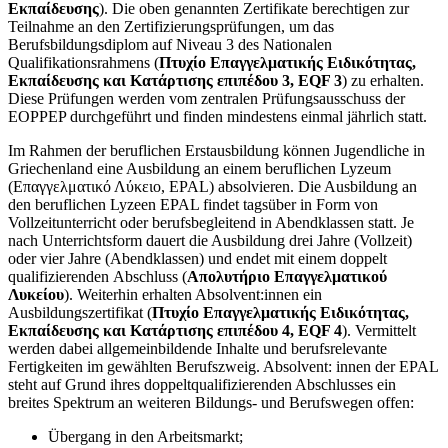
Εκπαίδευσης
). Die oben genannten Zertifikate berechtigen zur
Teilnahme an den Zertifizierungsprüfungen, um das
Berufsbildungsdiplom auf Niveau 3 des Nationalen
Qualifikationsrahmens (
Πτυχίο Επαγγελματικής Ειδικότητας,
Εκπαίδευσης και Κατάρτισης επιπέδου 3, EQF 3
) zu erhalten.
Diese Prüfungen werden vom zentralen Prüfungsausschuss der
EOPPEP durchgeführt und finden mindestens einmal jährlich statt.
Im Rahmen der beruflichen Erstausbildung können Jugendliche in
Griechenland eine Ausbildung an einem beruflichen Lyzeum
(Επαγγελματικό Λύκειο, EPAL) absolvieren. Die Ausbildung an
den beruflichen Lyzeen EPAL findet tagsüber in Form von
Vollzeitunterricht oder berufsbegleitend in Abendklassen statt. Je
nach Unterrichtsform dauert die Ausbildung drei Jahre (Vollzeit)
oder vier Jahre (Abendklassen) und endet mit einem doppelt
qualifizierenden Abschluss (
Απολυτήριο Επαγγελματικού
Λυκείου
). Weiterhin erhalten Absolvent:innen ein
Ausbildungszertifikat (
Πτυχίο Επαγγελματικής Ειδικότητας,
Εκπαίδευσης και Κατάρτισης επιπέδου 4, EQF 4
). Vermittelt
werden dabei allgemeinbildende Inhalte und berufsrelevante
Fertigkeiten im gewählten Berufszweig. Absolvent: innen der EPAL
steht auf Grund ihres doppeltqualifizierenden Abschlusses ein
breites Spektrum an weiteren Bildungs- und Berufswegen offen:
Übergang in den Arbeitsmarkt;