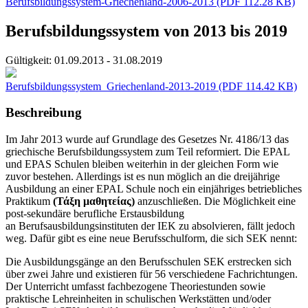
Berufsbildungssystem-Griechenland-2006-2013
(PDF 112.28 KB)
Berufsbildungssystem von 2013 bis 2019
Gültigkeit:
01.09.2013 - 31.08.2019
Berufsbildungssystem_Griechenland-2013-2019
(PDF 114.42 KB)
Beschreibung
Im Jahr 2013 wurde auf Grundlage des Gesetzes Nr. 4186/13 das
griechische Berufsbildungssystem zum Teil reformiert. Die EPAL
und EPAS Schulen bleiben weiterhin in der gleichen Form wie
zuvor bestehen. Allerdings ist es nun möglich an die dreijährige
Ausbildung an einer EPAL Schule noch ein einjähriges betriebliches
Praktikum
(Τάξη μαθητείας)
anzuschließen. Die Möglichkeit eine
post-sekundäre berufliche Erstausbildung
an Berufsausbildungsinstituten der IEK zu absolvieren, fällt jedoch
weg. Dafür gibt es eine neue Berufsschulform, die sich SEK nennt:
Die Ausbildungsgänge an den Berufsschulen SEK erstrecken sich
über zwei Jahre und existieren für 56 verschiedene Fachrichtungen.
Der Unterricht umfasst fachbezogene Theoriestunden sowie
praktische Lehreinheiten in schulischen Werkstätten und/oder