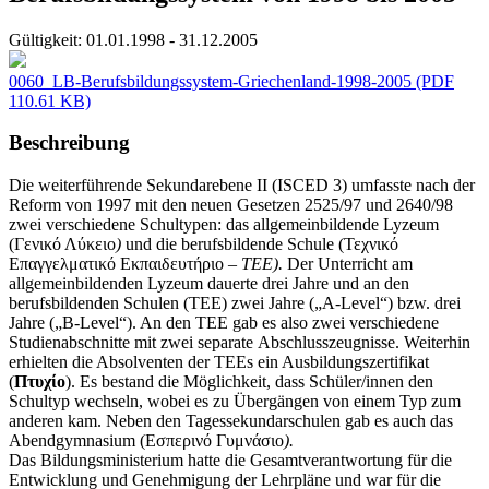
Gültigkeit:
01.01.1998 - 31.12.2005
0060_LB-Berufsbildungssystem-Griechenland-1998-2005
(PDF
110.61 KB)
Beschreibung
Die weiterführende Sekundarebene II (ISCED 3) umfasste nach der
Reform von 1997 mit den neuen Gesetzen 2525/97 und 2640/98
zwei verschiedene Schultypen: das allgemeinbildende Lyzeum
(Γενικό Λύκειο
)
und die berufsbildende Schule (Τεχνικό
Επαγγελματικό Εκπαιδευτήριο
– TEE).
Der Unterricht am
allgemeinbildenden Lyzeum dauerte drei Jahre und an den
berufsbildenden Schulen (TEE) zwei Jahre („A-Level“) bzw. drei
Jahre („B-Level“). An den TEE gab es also zwei verschiedene
Studienabschnitte mit zwei separate Abschlusszeugnisse. Weiterhin
erhielten die Absolventen der TEEs ein Ausbildungszertifikat
(
Πτυχίο
). Es bestand die Möglichkeit, dass Schüler/innen den
Schultyp wechseln, wobei es zu Übergängen von einem Typ zum
anderen kam. Neben den Tagessekundarschulen gab es auch das
Abendgymnasium (Εσπερινό Γυμνάσιο
).
Das Bildungsministerium hatte die Gesamtverantwortung für die
Entwicklung und Genehmigung der Lehrpläne und war für die