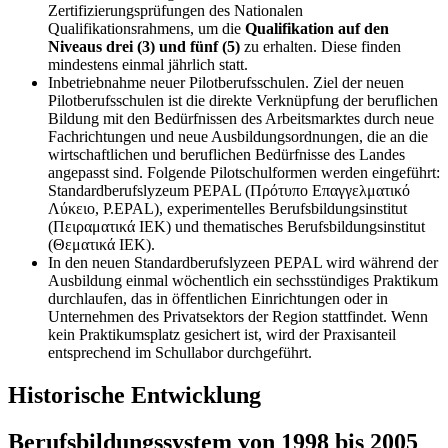
Zertifizierungsprüfungen des Nationalen
Qualifikationsrahmens, um die
Qualifikation auf den
Niveaus drei (3) und fünf (5)
zu erhalten. Diese finden
mindestens einmal jährlich statt.
Inbetriebnahme neuer Pilotberufsschulen. Ziel der neuen
Pilotberufsschulen ist die direkte Verknüpfung der beruflichen
Bildung mit den Bedürfnissen des Arbeitsmarktes durch neue
Fachrichtungen und neue Ausbildungsordnungen, die an die
wirtschaftlichen und beruflichen Bedürfnisse des Landes
angepasst sind. Folgende Pilotschulformen werden eingeführt:
Standardberufslyzeum PEPAL (Πρότυπο Επαγγελματικό
Λύκειο, P.EPAL), experimentelles Berufsbildungsinstitut
(Πειραματικά ΙΕΚ) und thematisches Berufsbildungsinstitut
(Θεματικά ΙΕΚ).
In den neuen Standardberufslyzeen PEPAL wird während der
Ausbildung einmal wöchentlich ein sechsstündiges Praktikum
durchlaufen, das in öffentlichen Einrichtungen oder in
Unternehmen des Privatsektors der Region stattfindet. Wenn
kein Praktikumsplatz gesichert ist, wird der Praxisanteil
entsprechend im Schullabor durchgeführt.
Historische Entwicklung
Berufsbildungssystem von 1998 bis 2005