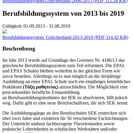
Berufsbildungssystem-Griechenland-2006-2013
(PDF 112.28 KB)
Berufsbildungssystem von 2013 bis 2019
Gültigkeit:
01.09.2013 - 31.08.2019
Berufsbildungssystem_Griechenland-2013-2019
(PDF 114.42 KB)
Beschreibung
Im Jahr 2013 wurde auf Grundlage des Gesetzes Nr. 4186/13 das
griechische Berufsbildungssystem zum Teil reformiert. Die EPAL
und EPAS Schulen bleiben weiterhin in der gleichen Form wie
zuvor bestehen. Allerdings ist es nun möglich an die dreijährige
Ausbildung an einer EPAL Schule noch ein einjähriges betriebliches
Praktikum
(Τάξη μαθητείας)
anzuschließen. Die Möglichkeit eine
post-sekundäre berufliche Erstausbildung
an Berufsausbildungsinstituten der IEK zu absolvieren, fällt jedoch
weg. Dafür gibt es eine neue Berufsschulform, die sich SEK nennt:
Die Ausbildungsgänge an den Berufsschulen SEK erstrecken sich
über zwei Jahre und existieren für 56 verschiedene Fachrichtungen.
Der Unterricht umfasst fachbezogene Theoriestunden sowie
praktische Lehreinheiten in schulischen Werkstätten und/oder