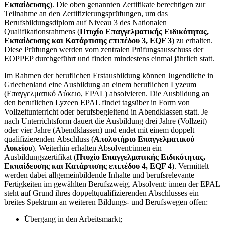
Εκπαίδευσης
). Die oben genannten Zertifikate berechtigen zur
Teilnahme an den Zertifizierungsprüfungen, um das
Berufsbildungsdiplom auf Niveau 3 des Nationalen
Qualifikationsrahmens (
Πτυχίο Επαγγελματικής Ειδικότητας,
Εκπαίδευσης και Κατάρτισης επιπέδου 3, EQF 3
) zu erhalten.
Diese Prüfungen werden vom zentralen Prüfungsausschuss der
EOPPEP durchgeführt und finden mindestens einmal jährlich statt.
Im Rahmen der beruflichen Erstausbildung können Jugendliche in
Griechenland eine Ausbildung an einem beruflichen Lyzeum
(Επαγγελματικό Λύκειο, EPAL) absolvieren. Die Ausbildung an
den beruflichen Lyzeen EPAL findet tagsüber in Form von
Vollzeitunterricht oder berufsbegleitend in Abendklassen statt. Je
nach Unterrichtsform dauert die Ausbildung drei Jahre (Vollzeit)
oder vier Jahre (Abendklassen) und endet mit einem doppelt
qualifizierenden Abschluss (
Απολυτήριο Επαγγελματικού
Λυκείου
). Weiterhin erhalten Absolvent:innen ein
Ausbildungszertifikat (
Πτυχίο Επαγγελματικής Ειδικότητας,
Εκπαίδευσης και Κατάρτισης επιπέδου 4, EQF 4
). Vermittelt
werden dabei allgemeinbildende Inhalte und berufsrelevante
Fertigkeiten im gewählten Berufszweig. Absolvent: innen der EPAL
steht auf Grund ihres doppeltqualifizierenden Abschlusses ein
breites Spektrum an weiteren Bildungs- und Berufswegen offen:
Übergang in den Arbeitsmarkt;