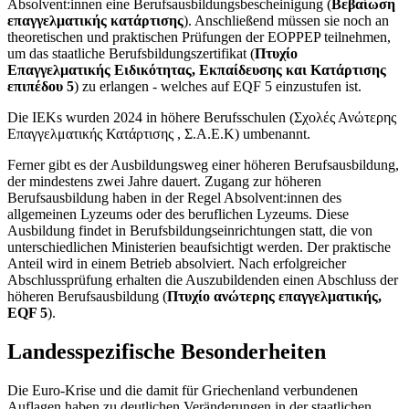
Absolvent:innen eine Berufsausbildungsbescheinigung (
Βεβαίωση
επαγγελματικής κατάρτισης
). Anschließend müssen sie noch an
theoretischen und praktischen Prüfungen der EOPPEP teilnehmen,
um das staatliche Berufsbildungszertifikat (
Πτυχίο
Επαγγελματικής Ειδικότητας, Εκπαίδευσης και Κατάρτισης
επιπέδου 5
) zu erlangen - welches auf EQF 5 einzustufen ist.
Die IEKs wurden 2024 in höhere Berufsschulen (Σχολές Ανώτερης
Επαγγελματικής Κατάρτισης , Σ.Α.Ε.Κ) umbenannt.
Ferner gibt es der Ausbildungsweg einer höheren Berufsausbildung,
der mindestens zwei Jahre dauert. Zugang zur höheren
Berufsausbildung haben in der Regel Absolvent:innen des
allgemeinen Lyzeums oder des beruflichen Lyzeums. Diese
Ausbildung findet in Berufsbildungseinrichtungen statt, die von
unterschiedlichen Ministerien beaufsichtigt werden. Der praktische
Anteil wird in einem Betrieb absolviert. Nach erfolgreicher
Abschlussprüfung erhalten die Auszubildenden einen Abschluss der
höheren Berufsausbildung (
Πτυχίο ανώτερης επαγγελματικής,
EQF 5
).
Landesspezifische Besonderheiten
Die Euro-Krise und die damit für Griechenland verbundenen
Auflagen haben zu deutlichen Veränderungen in der staatlichen