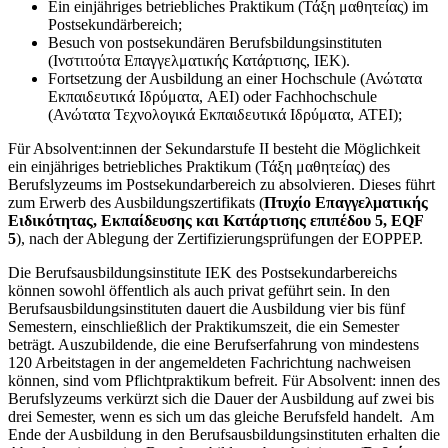
Ein einjähriges betriebliches Praktikum (Τάξη μαθητείας) im
Postsekundärbereich;
Besuch von postsekundären Berufsbildungsinstituten
(Ινστιτούτα Επαγγελματικής Κατάρτισης, IEK).
Fortsetzung der Ausbildung an einer Hochschule (Ανώτατα
Εκπαιδευτικά Ιδρύματα, AEI) oder Fachhochschule
(Ανώτατα Τεχνολογικά Εκπαιδευτικά Ιδρύματα, ATEI);
Für Absolvent:innen der Sekundarstufe II besteht die Möglichkeit
ein einjähriges betriebliches Praktikum (Τάξη μαθητείας) des
Berufslyzeums im Postsekundarbereich zu absolvieren. Dieses führt
zum Erwerb des Ausbildungszertifikats (
Πτυχίο Επαγγελματικής
Ειδικότητας, Εκπαίδευσης και Κατάρτισης επιπέδου 5, EQF
5
), nach der Ablegung der Zertifizierungsprüfungen der EOPPEP.
Die Berufsausbildungsinstitute IEK des Postsekundarbereichs
können sowohl öffentlich als auch privat geführt sein. In den
Berufsausbildungsinstituten dauert die Ausbildung vier bis fünf
Semestern, einschließlich der Praktikumszeit, die ein Semester
beträgt. Auszubildende, die eine Berufserfahrung von mindestens
120 Arbeitstagen in der angemeldeten Fachrichtung nachweisen
können, sind vom Pflichtpraktikum befreit. Für Absolvent: innen des
Berufslyzeums verkürzt sich die Dauer der Ausbildung auf zwei bis
drei Semester, wenn es sich um das gleiche Berufsfeld handelt. Am
Ende der Ausbildung in den Berufsausbildungsinstituten erhalten die