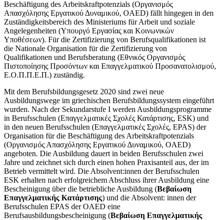
Beschäftigung des Arbeitskraftpotenzials (Οργανισμός
Απασχόλησης Εργατικού Δυναμικού, OAED) fällt hingegen in den
Zuständigkeitsbereich des Ministeriums für Arbeit und soziale
Angelegenheiten (Υπουργό Εργασίας και Κοινωνικών
Υποθέσεων). Für die Zertifizierung von Berufsqualifikationen ist
die Nationale Organisation für die Zertifizierung von
Qualifikationen und Berufsberatung (Εθνικός Οργανισμός
Πιστοποίησης Προσόντων και Επαγγελματικού Προσανατολισμού,
Ε.Ο.Π.Π.Ε.Π.) zuständig.
Mit dem Berufsbildungsgesetz 2020 sind zwei neue
Ausbildungswege im griechischen Berufsbildungssystem eingeführt
wurden. Nach der Sekundarstufe I werden Ausbildungsprogramme
in Berufsschulen (
Επαγγελματικές Σχολές Κατάρτισης, ESK)
und
in den neuen Berufsschulen (Επαγγελματικές Σχολές, ΕPAS) der
Organisation für die Beschäftigung des Arbeitskraftpotenzials
(Οργανισμός Απασχόλησης Εργατικού Δυναμικού, OAED)
angeboten. Die Ausbildung dauert in beiden Berufsschulen zwei
Jahre und zeichnet sich durch einen hohen Praxisanteil aus, der im
Betrieb vermittelt wird. Die Absolvent:innen der Berufsschulen
ESK erhalten nach erfolgreichem Abschluss ihrer Ausbildung eine
Bescheinigung über die betriebliche Ausbildung (
Βεβαίωση
Επαγγελματικής Κατάρτισης
) und die Absolvent: innen der
Berufsschulen EPAS der OAED eine
Berufsausbildungsbescheinigung (
Βεβαίωση Επαγγελματικής