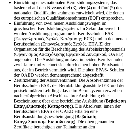
Einrichtung eines nationalen Berufsbildungssystems, das
basierend auf den Niveaus drei (3), vier (4) und fünf (5) des
nationalen Qualifikationsrahmens entwickelt wird, die denen
des europäischen Qualifikationsrahmens (EQF) entsprechen.
Einführung von zwei neuen Ausbildungswegen im
griechischen Berufsbildungssystem. Im Sekundarbereich II
werden Ausbildungsprogramme in Berufsschulen ESK
(Επαγγελματικές Σχολές Κατάρτισης, ΕΣΚ) und in den neuen
Berufsschulen (Επαγγελματικές Σχολές, ΕΠΑ.Σ) der
Organisation für die Beschäftigung des Arbeitskraftpotenzials
(Οργανισμός Απασχόλησης Εργατικού Δυναμικού, OAED)
angeboten. Die Ausbildung umfasst in beiden Berufsschulen
zwei Jahre und zeichnet sich durch einen hohen Praxisanteil
aus, der im Betrieb vermittelt wird. Die alten EPAS- Schulen
der OAED werden dementsprechend abgeschafft.
Zertifizierung der Absolvent:innen: Die Absolvent:innen der
Berufsschulen ESK, der Berufsbildungsinstitute IEK und der
postsekundären Lehrlingsklasse im Berufslyzeum erwerben
nach erfolgreichem Abschluss ihrer Ausbildung eine
Bescheinigung über eine betriebliche Ausbildung (
Βεβαίωση
Επαγγελματικής Κατάρτισης
). Die Absolvent: innen der
Berufsschulen EPAS der OAED erhalten eine
Berufsausbildungsbescheinigung (
Βεβαίωση
Επαγγελματικής Εκπαίδευσης
). Die oben genannten
Zertifikate berechtigen zur Teilnahme an den