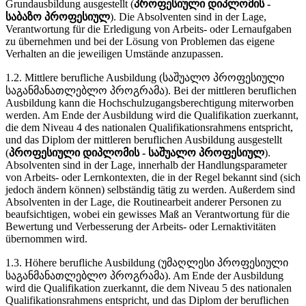
Grundausbildung ausgestellt (
პროფესიული დიპლომის -
საბაზო პროფესიულ
). Die Absolventen sind in der Lage,
Verantwortung für die Erledigung von Arbeits- oder Lernaufgaben
zu übernehmen und bei der Lösung von Problemen das eigene
Verhalten an die jeweiligen Umstände anzupassen.
1.2. Mittlere berufliche Ausbildung (საშუალო პროფესიული
საგანმანათლებლო პროგრამა). Bei der mittleren beruflichen
Ausbildung kann die Hochschulzugangsberechtigung miterworben
werden. Am Ende der Ausbildung wird die Qualifikation zuerkannt,
die dem Niveau 4 des nationalen Qualifikationsrahmens entspricht,
und das Diplom der mittleren beruflichen Ausbildung ausgestellt
(
პროფესიული დიპლომის - საშუალო პროფესიულ
).
Absolventen sind in der Lage, innerhalb der Handlungsparameter
von Arbeits- oder Lernkontexten, die in der Regel bekannt sind (sich
jedoch ändern können) selbständig tätig zu werden. Außerdem sind
Absolventen in der Lage, die Routinearbeit anderer Personen zu
beaufsichtigen, wobei ein gewisses Maß an Verantwortung für die
Bewertung und Verbesserung der Arbeits- oder Lernaktivitäten
übernommen wird.
1.3. Höhere berufliche Ausbildung (უმაღლესი პროფესიული
საგანმანათლებლო პროგრამა). Am Ende der Ausbildung
wird die Qualifikation zuerkannt, die dem Niveau 5 des nationalen
Qualifikationsrahmens entspricht, und das Diplom der beruflichen