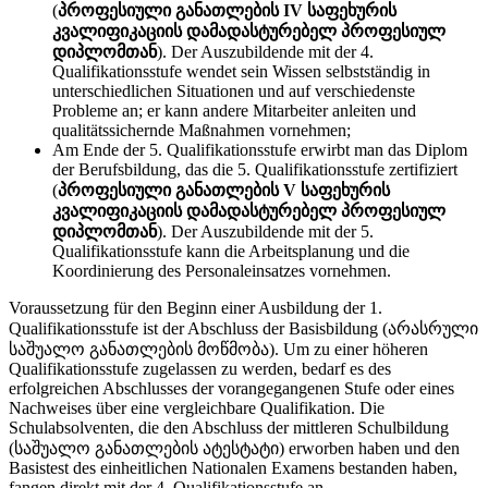
(
პროფესიული განათლების IV საფეხურის
კვალიფიკაციის დამადასტურებელ პროფესიულ
დიპლომთან
). Der Auszubildende mit der 4.
Qualifikationsstufe wendet sein Wissen selbstständig in
unterschiedlichen Situationen und auf verschiedenste
Probleme an; er kann andere Mitarbeiter anleiten und
qualitätssichernde Maßnahmen vornehmen;
Am Ende der 5. Qualifikationsstufe erwirbt man das Diplom
der Berufsbildung, das die 5. Qualifikationsstufe zertifiziert
(
პროფესიული განათლების V საფეხურის
კვალიფიკაციის დამადასტურებელ პროფესიულ
დიპლომთან
). Der Auszubildende mit der 5.
Qualifikationsstufe kann die Arbeitsplanung und die
Koordinierung des Personaleinsatzes vornehmen.
Voraussetzung für den Beginn einer Ausbildung der 1.
Qualifikationsstufe ist der Abschluss der Basisbildung (არასრული
საშუალო განათლების მოწმობა). Um zu einer höheren
Qualifikationsstufe zugelassen zu werden, bedarf es des
erfolgreichen Abschlusses der vorangegangenen Stufe oder eines
Nachweises über eine vergleichbare Qualifikation. Die
Schulabsolventen, die den Abschluss der mittleren Schulbildung
(საშუალო განათლების ატესტატი) erworben haben und den
Basistest des einheitlichen Nationalen Examens bestanden haben,
fangen direkt mit der 4. Qualifikationsstufe an.