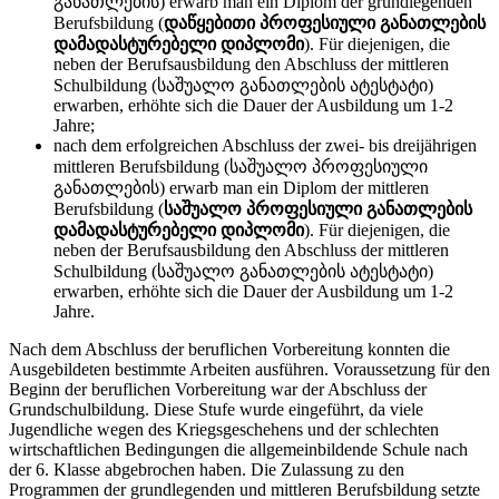
განათლების) erwarb man ein Diplom der grundlegenden
Berufsbildung (
დაწყებითი პროფესიული განათლების
დამადასტურებელი დიპლომი
). Für diejenigen, die
neben der Berufsausbildung den Abschluss der mittleren
Schulbildung (საშუალო განათლების ატესტატი)
erwarben, erhöhte sich die Dauer der Ausbildung um 1-2
Jahre;
nach dem erfolgreichen Abschluss der zwei- bis dreijährigen
mittleren Berufsbildung (საშუალო პროფესიული
განათლების) erwarb man ein Diplom der mittleren
Berufsbildung (
საშუალო პროფესიული განათლების
დამადასტურებელი დიპლომი
). Für diejenigen, die
neben der Berufsausbildung den Abschluss der mittleren
Schulbildung (საშუალო განათლების ატესტატი)
erwarben, erhöhte sich die Dauer der Ausbildung um 1-2
Jahre.
Nach dem Abschluss der beruflichen Vorbereitung konnten die
Ausgebildeten bestimmte Arbeiten ausführen. Voraussetzung für den
Beginn der beruflichen Vorbereitung war der Abschluss der
Grundschulbildung. Diese Stufe wurde eingeführt, da viele
Jugendliche wegen des Kriegsgeschehens und der schlechten
wirtschaftlichen Bedingungen die allgemeinbildende Schule nach
der 6. Klasse abgebrochen haben. Die Zulassung zu den
Programmen der grundlegenden und mittleren Berufsbildung setztе