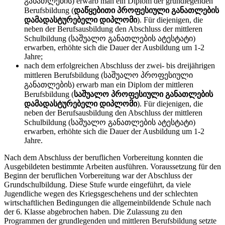
განათლების) erwarb man ein Diplom der grundlegenden
Berufsbildung (
დაწყებითი პროფესიული განათლების
დამადასტურებელი დიპლომი
). Für diejenigen, die
neben der Berufsausbildung den Abschluss der mittleren
Schulbildung (საშუალო განათლების ატესტატი)
erwarben, erhöhte sich die Dauer der Ausbildung um 1-2
Jahre;
nach dem erfolgreichen Abschluss der zwei- bis dreijährigen
mittleren Berufsbildung (საშუალო პროფესიული
განათლების) erwarb man ein Diplom der mittleren
Berufsbildung (
საშუალო პროფესიული განათლების
დამადასტურებელი დიპლომი
). Für diejenigen, die
neben der Berufsausbildung den Abschluss der mittleren
Schulbildung (საშუალო განათლების ატესტატი)
erwarben, erhöhte sich die Dauer der Ausbildung um 1-2
Jahre.
Nach dem Abschluss der beruflichen Vorbereitung konnten die
Ausgebildeten bestimmte Arbeiten ausführen. Voraussetzung für den
Beginn der beruflichen Vorbereitung war der Abschluss der
Grundschulbildung. Diese Stufe wurde eingeführt, da viele
Jugendliche wegen des Kriegsgeschehens und der schlechten
wirtschaftlichen Bedingungen die allgemeinbildende Schule nach
der 6. Klasse abgebrochen haben. Die Zulassung zu den
Programmen der grundlegenden und mittleren Berufsbildung setztе