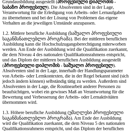
Grundausbildung ausgestellt (
პროფესიული დიპლომის -
საბაზო პროფესიულ
). Die Absolventen sind in der Lage,
Verantwortung für die Erledigung von Arbeits- oder Lernaufgaben
zu übernehmen und bei der Lösung von Problemen das eigene
Verhalten an die jeweiligen Umstände anzupassen.
1.2. Mittlere berufliche Ausbildung (საშუალო პროფესიული
საგანმანათლებლო პროგრამა). Bei der mittleren beruflichen
Ausbildung kann die Hochschulzugangsberechtigung miterworben
werden. Am Ende der Ausbildung wird die Qualifikation zuerkannt,
die dem Niveau 4 des nationalen Qualifikationsrahmens entspricht,
und das Diplom der mittleren beruflichen Ausbildung ausgestellt
(
პროფესიული დიპლომის - საშუალო პროფესიულ
).
Absolventen sind in der Lage, innerhalb der Handlungsparameter
von Arbeits- oder Lernkontexten, die in der Regel bekannt sind (sich
jedoch ändern können) selbständig tätig zu werden. Außerdem sind
Absolventen in der Lage, die Routinearbeit anderer Personen zu
beaufsichtigen, wobei ein gewisses Maß an Verantwortung für die
Bewertung und Verbesserung der Arbeits- oder Lernaktivitäten
übernommen wird.
1.3. Höhere berufliche Ausbildung (უმაღლესი პროფესიული
საგანმანათლებლო პროგრამა). Am Ende der Ausbildung
wird die Qualifikation zuerkannt, die dem Niveau 5 des nationalen
Qualifikationsrahmens entspricht, und das Diplom der beruflichen