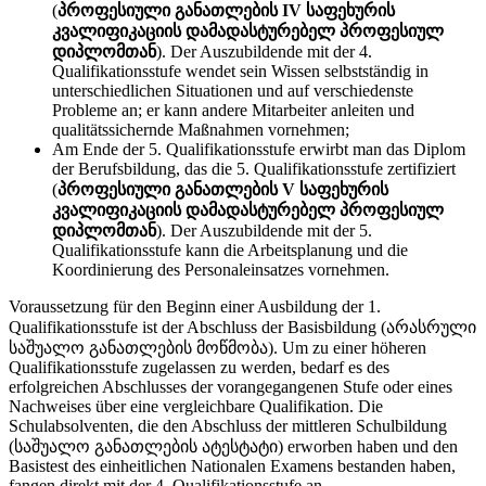
(
პროფესიული განათლების IV საფეხურის
კვალიფიკაციის დამადასტურებელ პროფესიულ
დიპლომთან
). Der Auszubildende mit der 4.
Qualifikationsstufe wendet sein Wissen selbstständig in
unterschiedlichen Situationen und auf verschiedenste
Probleme an; er kann andere Mitarbeiter anleiten und
qualitätssichernde Maßnahmen vornehmen;
Am Ende der 5. Qualifikationsstufe erwirbt man das Diplom
der Berufsbildung, das die 5. Qualifikationsstufe zertifiziert
(
პროფესიული განათლების V საფეხურის
კვალიფიკაციის დამადასტურებელ პროფესიულ
დიპლომთან
). Der Auszubildende mit der 5.
Qualifikationsstufe kann die Arbeitsplanung und die
Koordinierung des Personaleinsatzes vornehmen.
Voraussetzung für den Beginn einer Ausbildung der 1.
Qualifikationsstufe ist der Abschluss der Basisbildung (არასრული
საშუალო განათლების მოწმობა). Um zu einer höheren
Qualifikationsstufe zugelassen zu werden, bedarf es des
erfolgreichen Abschlusses der vorangegangenen Stufe oder eines
Nachweises über eine vergleichbare Qualifikation. Die
Schulabsolventen, die den Abschluss der mittleren Schulbildung
(საშუალო განათლების ატესტატი) erworben haben und den
Basistest des einheitlichen Nationalen Examens bestanden haben,
fangen direkt mit der 4. Qualifikationsstufe an.