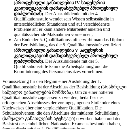
(
პროფესიული განათლების IV საფეხურის
კვალიფიკაციის დამადასტურებელ პროფესიულ
დიპლომთან
). Der Auszubildende mit der 4.
Qualifikationsstufe wendet sein Wissen selbstständig in
unterschiedlichen Situationen und auf verschiedenste
Probleme an; er kann andere Mitarbeiter anleiten und
qualitätssichernde Maßnahmen vornehmen;
Am Ende der 5. Qualifikationsstufe erwirbt man das Diplom
der Berufsbildung, das die 5. Qualifikationsstufe zertifiziert
(
პროფესიული განათლების V საფეხურის
კვალიფიკაციის დამადასტურებელ პროფესიულ
დიპლომთან
). Der Auszubildende mit der 5.
Qualifikationsstufe kann die Arbeitsplanung und die
Koordinierung des Personaleinsatzes vornehmen.
Voraussetzung für den Beginn einer Ausbildung der 1.
Qualifikationsstufe ist der Abschluss der Basisbildung (არასრული
საშუალო განათლების მოწმობა). Um zu einer höheren
Qualifikationsstufe zugelassen zu werden, bedarf es des
erfolgreichen Abschlusses der vorangegangenen Stufe oder eines
Nachweises über eine vergleichbare Qualifikation. Die
Schulabsolventen, die den Abschluss der mittleren Schulbildung
(საშუალო განათლების ატესტატი) erworben haben und den
Basistest des einheitlichen Nationalen Examens bestanden haben,
fangen direkt mit der 4. Qualifikationsstufe an.