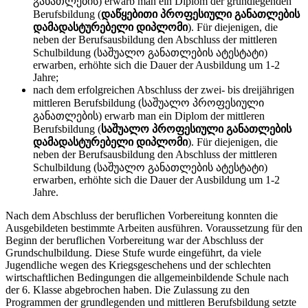
განათლების) erwarb man ein Diplom der grundlegenden
Berufsbildung (
დაწყებითი პროფესიული განათლების
დამადასტურებელი დიპლომი
). Für diejenigen, die
neben der Berufsausbildung den Abschluss der mittleren
Schulbildung (საშუალო განათლების ატესტატი)
erwarben, erhöhte sich die Dauer der Ausbildung um 1-2
Jahre;
nach dem erfolgreichen Abschluss der zwei- bis dreijährigen
mittleren Berufsbildung (საშუალო პროფესიული
განათლების) erwarb man ein Diplom der mittleren
Berufsbildung (
საშუალო პროფესიული განათლების
დამადასტურებელი დიპლომი
). Für diejenigen, die
neben der Berufsausbildung den Abschluss der mittleren
Schulbildung (საშუალო განათლების ატესტატი)
erwarben, erhöhte sich die Dauer der Ausbildung um 1-2
Jahre.
Nach dem Abschluss der beruflichen Vorbereitung konnten die
Ausgebildeten bestimmte Arbeiten ausführen. Voraussetzung für den
Beginn der beruflichen Vorbereitung war der Abschluss der
Grundschulbildung. Diese Stufe wurde eingeführt, da viele
Jugendliche wegen des Kriegsgeschehens und der schlechten
wirtschaftlichen Bedingungen die allgemeinbildende Schule nach
der 6. Klasse abgebrochen haben. Die Zulassung zu den
Programmen der grundlegenden und mittleren Berufsbildung setztе