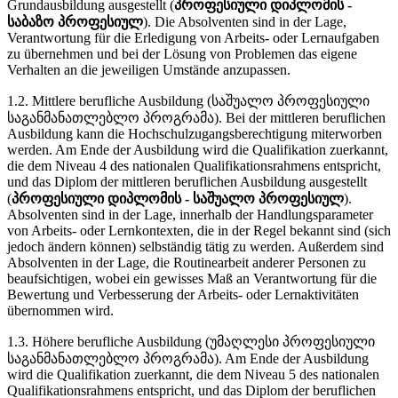
Grundausbildung ausgestellt (
პროფესიული დიპლომის -
საბაზო პროფესიულ
). Die Absolventen sind in der Lage,
Verantwortung für die Erledigung von Arbeits- oder Lernaufgaben
zu übernehmen und bei der Lösung von Problemen das eigene
Verhalten an die jeweiligen Umstände anzupassen.
1.2. Mittlere berufliche Ausbildung (საშუალო პროფესიული
საგანმანათლებლო პროგრამა). Bei der mittleren beruflichen
Ausbildung kann die Hochschulzugangsberechtigung miterworben
werden. Am Ende der Ausbildung wird die Qualifikation zuerkannt,
die dem Niveau 4 des nationalen Qualifikationsrahmens entspricht,
und das Diplom der mittleren beruflichen Ausbildung ausgestellt
(
პროფესიული დიპლომის - საშუალო პროფესიულ
).
Absolventen sind in der Lage, innerhalb der Handlungsparameter
von Arbeits- oder Lernkontexten, die in der Regel bekannt sind (sich
jedoch ändern können) selbständig tätig zu werden. Außerdem sind
Absolventen in der Lage, die Routinearbeit anderer Personen zu
beaufsichtigen, wobei ein gewisses Maß an Verantwortung für die
Bewertung und Verbesserung der Arbeits- oder Lernaktivitäten
übernommen wird.
1.3. Höhere berufliche Ausbildung (უმაღლესი პროფესიული
საგანმანათლებლო პროგრამა). Am Ende der Ausbildung
wird die Qualifikation zuerkannt, die dem Niveau 5 des nationalen
Qualifikationsrahmens entspricht, und das Diplom der beruflichen