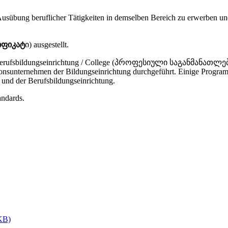
e Ausübung beruflicher Tätigkeiten in demselben Bereich zu erwerben u
იფიკატ
ი) ausgestellt.
den: Berufsbildungseinrichtung / College (პროფესიული საგანმან
tionsunternehmen der Bildungseinrichtung durchgeführt. Einige Prog
 und der Berufsbildungseinrichtung.
tandards.
KB)