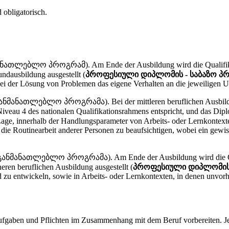
 obligatorisch.
თლებლო პროგრამ). Am Ende der Ausbildung wird die Qualifikatio
ndausbildung ausgestellt (
პროფესიული დიპლომის - საბაზო 
ei der Lösung von Problemen das eigene Verhalten an die jeweiligen 
ნმანათლებლო პროგრამა). Bei der mittleren beruflichen Ausbildu
veau 4 des nationalen Qualifikationsrahmens entspricht, und das Diplom
 Lage, innerhalb der Handlungsparameter von Arbeits- oder Lernkontexte
, die Routinearbeit anderer Personen zu beaufsichtigen, wobei ein ge
ნმანათლებლო პროგრამა). Am Ende der Ausbildung wird die Qualif
eren beruflichen Ausbildung ausgestellt (
პროფესიული დიპლომის
 zu entwickeln, sowie in Arbeits- oder Lernkontexten, in denen unvor
Aufgaben und Pflichten im Zusammenhang mit dem Beruf vorbereiten. J