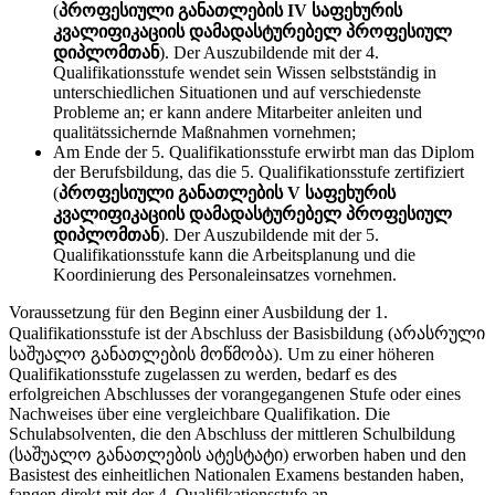
(
პროფესიული განათლების IV საფეხურის
კვალიფიკაციის დამადასტურებელ პროფესიულ
დიპლომთან
). Der Auszubildende mit der 4.
Qualifikationsstufe wendet sein Wissen selbstständig in
unterschiedlichen Situationen und auf verschiedenste
Probleme an; er kann andere Mitarbeiter anleiten und
qualitätssichernde Maßnahmen vornehmen;
Am Ende der 5. Qualifikationsstufe erwirbt man das Diplom
der Berufsbildung, das die 5. Qualifikationsstufe zertifiziert
(
პროფესიული განათლების V საფეხურის
კვალიფიკაციის დამადასტურებელ პროფესიულ
დიპლომთან
). Der Auszubildende mit der 5.
Qualifikationsstufe kann die Arbeitsplanung und die
Koordinierung des Personaleinsatzes vornehmen.
Voraussetzung für den Beginn einer Ausbildung der 1.
Qualifikationsstufe ist der Abschluss der Basisbildung (არასრული
საშუალო განათლების მოწმობა). Um zu einer höheren
Qualifikationsstufe zugelassen zu werden, bedarf es des
erfolgreichen Abschlusses der vorangegangenen Stufe oder eines
Nachweises über eine vergleichbare Qualifikation. Die
Schulabsolventen, die den Abschluss der mittleren Schulbildung
(საშუალო განათლების ატესტატი) erworben haben und den
Basistest des einheitlichen Nationalen Examens bestanden haben,
fangen direkt mit der 4. Qualifikationsstufe an.