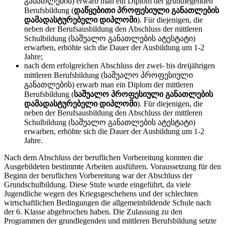
განათლების) erwarb man ein Diplom der grundlegenden
Berufsbildung (
დაწყებითი პროფესიული განათლების
დამადასტურებელი დიპლომი
). Für diejenigen, die
neben der Berufsausbildung den Abschluss der mittleren
Schulbildung (საშუალო განათლების ატესტატი)
erwarben, erhöhte sich die Dauer der Ausbildung um 1-2
Jahre;
nach dem erfolgreichen Abschluss der zwei- bis dreijährigen
mittleren Berufsbildung (საშუალო პროფესიული
განათლების) erwarb man ein Diplom der mittleren
Berufsbildung (
საშუალო პროფესიული განათლების
დამადასტურებელი დიპლომი
). Für diejenigen, die
neben der Berufsausbildung den Abschluss der mittleren
Schulbildung (საშუალო განათლების ატესტატი)
erwarben, erhöhte sich die Dauer der Ausbildung um 1-2
Jahre.
Nach dem Abschluss der beruflichen Vorbereitung konnten die
Ausgebildeten bestimmte Arbeiten ausführen. Voraussetzung für den
Beginn der beruflichen Vorbereitung war der Abschluss der
Grundschulbildung. Diese Stufe wurde eingeführt, da viele
Jugendliche wegen des Kriegsgeschehens und der schlechten
wirtschaftlichen Bedingungen die allgemeinbildende Schule nach
der 6. Klasse abgebrochen haben. Die Zulassung zu den
Programmen der grundlegenden und mittleren Berufsbildung setztе