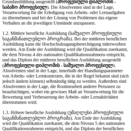
Grundausbildung ausgestellt (
პროფესიული დიპლომის -
საბაზო პროფესიულ
). Die Absolventen sind in der Lage,
Verantwortung für die Erledigung von Arbeits- oder Lernaufgaben
zu übernehmen und bei der Lösung von Problemen das eigene
Verhalten an die jeweiligen Umstände anzupassen.
1.2. Mittlere berufliche Ausbildung (საშუალო პროფესიული
საგანმანათლებლო პროგრამა). Bei der mittleren beruflichen
Ausbildung kann die Hochschulzugangsberechtigung miterworben
werden. Am Ende der Ausbildung wird die Qualifikation zuerkannt,
die dem Niveau 4 des nationalen Qualifikationsrahmens entspricht,
und das Diplom der mittleren beruflichen Ausbildung ausgestellt
(
პროფესიული დიპლომის - საშუალო პროფესიულ
).
Absolventen sind in der Lage, innerhalb der Handlungsparameter
von Arbeits- oder Lernkontexten, die in der Regel bekannt sind (sich
jedoch ändern können) selbständig tätig zu werden. Außerdem sind
Absolventen in der Lage, die Routinearbeit anderer Personen zu
beaufsichtigen, wobei ein gewisses Maß an Verantwortung für die
Bewertung und Verbesserung der Arbeits- oder Lernaktivitäten
übernommen wird.
1.3. Höhere berufliche Ausbildung (უმაღლესი პროფესიული
საგანმანათლებლო პროგრამა). Am Ende der Ausbildung
wird die Qualifikation zuerkannt, die dem Niveau 5 des nationalen
Qualifikationsrahmens entspricht, und das Diplom der beruflichen