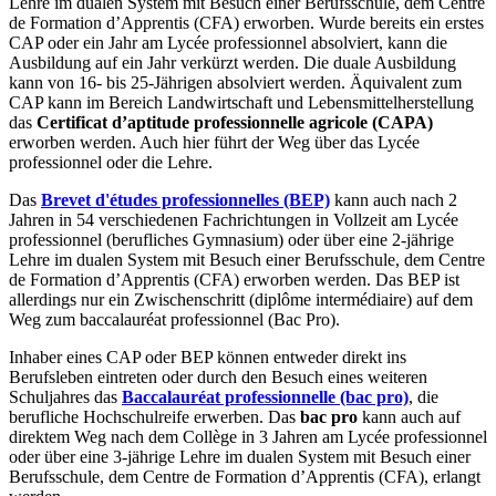
Lehre im dualen System mit Besuch einer Berufsschule, dem Centre
de Formation d’Apprentis (CFA) erworben. Wurde bereits ein erstes
CAP oder ein Jahr am Lycée professionnel absolviert, kann die
Ausbildung auf ein Jahr verkürzt werden. Die duale Ausbildung
kann von 16- bis 25-Jährigen absolviert werden. Äquivalent zum
CAP kann im Bereich Landwirtschaft und Lebensmittelherstellung
das
Certificat d’aptitude professionnelle agricole (CAPA)
erworben werden. Auch hier führt der Weg über das Lycée
professionnel oder die Lehre.
Das
Brevet d'études professionnelles (BEP)
kann auch nach 2
Jahren in 54 verschiedenen Fachrichtungen in Vollzeit am Lycée
professionnel (berufliches Gymnasium) oder über eine 2-jährige
Lehre im dualen System mit Besuch einer Berufsschule, dem Centre
de Formation d’Apprentis (CFA) erworben werden. Das BEP ist
allerdings nur ein Zwischenschritt (diplôme intermédiaire) auf dem
Weg zum baccalauréat professionnel (Bac Pro).
Inhaber eines CAP oder BEP können entweder direkt ins
Berufsleben eintreten oder durch den Besuch eines weiteren
Schuljahres das
Baccalauréat professionnelle (bac pro)
, die
berufliche Hochschulreife erwerben. Das
bac pro
kann auch auf
direktem Weg nach dem Collège in 3 Jahren am Lycée professionnel
oder über eine 3-jährige Lehre im dualen System mit Besuch einer
Berufsschule, dem Centre de Formation d’Apprentis (CFA), erlangt