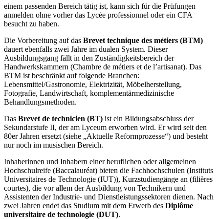
einem passenden Bereich tätig ist, kann sich für die Prüfungen
anmelden ohne vorher das Lycée professionnel oder ein CFA
besucht zu haben.
Die Vorbereitung auf das
Brevet technique des métiers (BTM)
dauert ebenfalls zwei Jahre im dualen System. Dieser
Ausbildungsgang fällt in den Zuständigkeitsbereich der
Handwerkskammern (Chambre de métiers et de l’artisanat). Das
BTM ist beschränkt auf folgende Branchen:
Lebensmittel/Gastronomie, Elektrizität, Möbelherstellung,
Fotografie, Landwirtschaft, komplementärmedizinische
Behandlungsmethoden.
Das
Brevet de technicien (BT)
ist ein Bildungsabschluss der
Sekundarstufe II, der am Lyceum erworben wird. Er wird seit den
80er Jahren ersetzt (siehe „Aktuelle Reformprozesse“) und besteht
nur noch im musischen Bereich.
Inhaberinnen und Inhabern einer beruflichen oder allgemeinen
Hochschulreife (Baccalauréat) bieten die Fachhochschulen (Instituts
Universitaires de Technologie (IUT)), Kurzstudiengänge an (filières
courtes), die vor allem der Ausbildung von Technikern und
Assistenten der Industrie- und Dienstleistungssektoren dienen. Nach
zwei Jahren endet das Studium mit dem Erwerb des
Diplôme
universitaire de technologie (DUT)
.