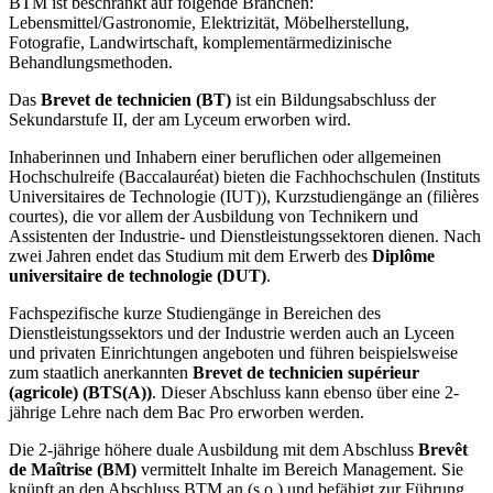
BTM ist beschränkt auf folgende Branchen:
Lebensmittel/Gastronomie, Elektrizität, Möbelherstellung,
Fotografie, Landwirtschaft, komplementärmedizinische
Behandlungsmethoden.
Das
Brevet de technicien (BT)
ist ein Bildungsabschluss der
Sekundarstufe II, der am Lyceum erworben wird.
Inhaberinnen und Inhabern einer beruflichen oder allgemeinen
Hochschulreife (Baccalauréat) bieten die Fachhochschulen (Instituts
Universitaires de Technologie (IUT)), Kurzstudiengänge an (filières
courtes), die vor allem der Ausbildung von Technikern und
Assistenten der Industrie- und Dienstleistungssektoren dienen. Nach
zwei Jahren endet das Studium mit dem Erwerb des
Diplôme
universitaire de technologie (DUT)
.
Fachspezifische kurze Studiengänge in Bereichen des
Dienstleistungssektors und der Industrie werden auch an Lyceen
und privaten Einrichtungen angeboten und führen beispielsweise
zum staatlich anerkannten
Brevet de technicien supérieur
(agricole) (BTS(A))
. Dieser Abschluss kann ebenso über eine 2-
jährige Lehre nach dem Bac Pro erworben werden.
Die 2-jährige höhere duale Ausbildung mit dem Abschluss
Brevêt
de Maîtrise (BM)
vermittelt Inhalte im Bereich Management. Sie
knüpft an den Abschluss BTM an (s.o.) und befähigt zur Führung