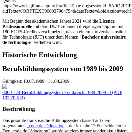
Quelle
:
https://www.legifrance.gouv.fr/affichTexte.do;jsessionid=6A9D
cidTexte=JORFTEXT000037964754&dateTexte=&oldAction=rech
Mit Beginn des akademischen Jahres 2021 wird die
Licence
Professionnelle
mit dem
DUT
zu einem dreijährigen Diplom mit
180 ECTS-Credits verschmelzen, das an einem Universitätsinstitut
für Technologie (IUT) unter dem Namen "
Bachelor universitaire
de technologie
" verliehen wird.
Historische Entwicklung
Berufsbildungssystem von 1989 bis 2009
Gültigkeit:
10.07.1989 - 31.08.2009
0060_LB-Berufsbildungssystem-Frankreich-1989-2009_0
(PDF
102.70 KB)
Beschreibung
Das gesamte französische Bildungssystem basiert auf dem
sogenannten „
code de l'éducation
", der im Jahr 1795 erschienen ist.
Der „code de l'éducation" wurde seitdem immer wieder aktualisiert