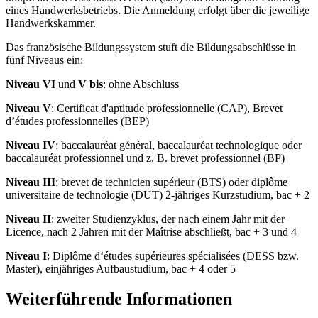
eines Handwerksbetriebs. Die Anmeldung erfolgt über die jeweilige
Handwerkskammer.
Das französische Bildungssystem stuft die Bildungsabschlüsse in
fünf Niveaus ein:
Niveau VI
und
V bis
: ohne Abschluss
Niveau V
: Certificat d'aptitude professionnelle (CAP), Brevet
d’études professionnelles (BEP)
Niveau IV
: baccalauréat général, baccalauréat technologique oder
baccalauréat professionnel und z. B. brevet professionnel (BP)
Niveau III
: brevet de technicien supérieur (BTS) oder diplôme
universitaire de technologie (DUT) 2-jähriges Kurzstudium, bac + 2
Niveau II
: zweiter Studienzyklus, der nach einem Jahr mit der
Licence, nach 2 Jahren mit der Maîtrise abschließt, bac + 3 und 4
Niveau I
: Diplôme d‘études supérieures spécialisées (DESS bzw.
Master), einjähriges Aufbaustudium, bac + 4 oder 5
Weiterführende Informationen