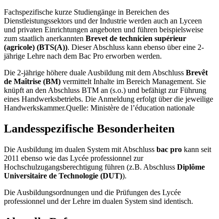
Fachspezifische kurze Studiengänge in Bereichen des
Dienstleistungssektors und der Industrie werden auch an Lyceen
und privaten Einrichtungen angeboten und führen beispielsweise
zum staatlich anerkannten
Brevet de technicien supérieur
(agricole) (BTS(A))
. Dieser Abschluss kann ebenso über eine 2-
jährige Lehre nach dem Bac Pro erworben werden.
Die 2-jährige höhere duale Ausbildung mit dem Abschluss
Brevêt
de Maîtrise (BM)
vermittelt Inhalte im Bereich Management. Sie
knüpft an den Abschluss BTM an (s.o.) und befähigt zur Führung
eines Handwerksbetriebs. Die Anmeldung erfolgt über die jeweilige
Handwerkskammer.Quelle: Ministère de l’éducation nationale
Landesspezifische Besonderheiten
Die Ausbildung im dualen System mit Abschluss
bac pro
kann seit
2011 ebenso wie das Lycée professionnel zur
Hochschulzugangsberechtigung führen (z.B. Abschluss
Diplôme
Universitaire de Technologie (DUT)
).
Die Ausbildungsordnungen und die Prüfungen des Lycée
professionnel und der Lehre im dualen System sind identisch.