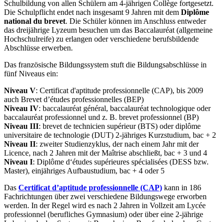
Schulbildung von allen Schülern am 4-jährigen Collège fortgesetzt.
Die Schulpflicht endet nach insgesamt 9 Jahren mit dem
Diplôme
national du brevet
. Die Schüler können im Anschluss entweder
das dreijährige Lyzeum besuchen um das Baccalauréat (allgemeine
Hochschulreife) zu erlangen oder verschiedene berufsbildende
Abschlüsse erwerben.
Das französische Bildungssystem stuft die Bildungsabschlüsse in
fünf Niveaus ein:
Niveau V
: Certificat d'aptitude professionnelle (CAP), bis 2009
auch Brevet d’études professionnelles (BEP)
Niveau IV
: baccalauréat général, baccalauréat technologique oder
baccalauréat professionnel und z. B. brevet professionnel (BP)
Niveau III
: brevet de technicien supérieur (BTS) oder diplôme
universitaire de technologie (DUT) 2-jähriges Kurzstudium, bac + 2
Niveau II
: zweiter Studienzyklus, der nach einem Jahr mit der
Licence, nach 2 Jahren mit der Maîtrise abschließt, bac + 3 und 4
Niveau I
: Diplôme d‘études supérieures spécialisées (DESS bzw.
Master), einjähriges Aufbaustudium, bac + 4 oder 5
Das
Certificat d’aptitude professionnelle (CAP)
kann in 186
Fachrichtungen über zwei verschiedene Bildungswege erworben
werden. In der Regel wird es nach 2 Jahren in Vollzeit am Lycée
professionnel (berufliches Gymnasium) oder über eine 2-jährige