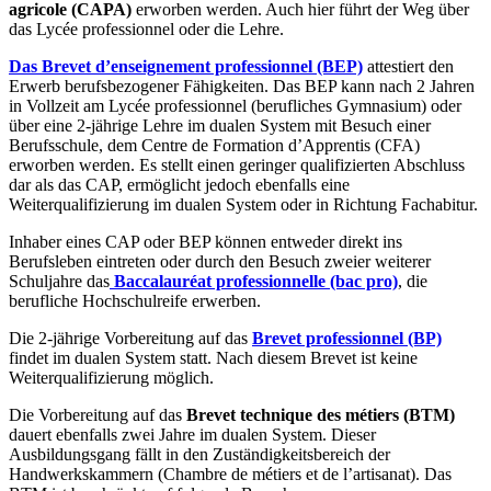
agricole (CAPA)
erworben werden. Auch hier führt der Weg über
das Lycée professionnel oder die Lehre.
Das Brevet d’enseignement professionnel (BEP)
attestiert den
Erwerb berufsbezogener Fähigkeiten. Das BEP kann nach 2 Jahren
in Vollzeit am Lycée professionnel (berufliches Gymnasium) oder
über eine 2-jährige Lehre im dualen System mit Besuch einer
Berufsschule, dem Centre de Formation d’Apprentis (CFA)
erworben werden. Es stellt einen geringer qualifizierten Abschluss
dar als das CAP, ermöglicht jedoch ebenfalls eine
Weiterqualifizierung im dualen System oder in Richtung Fachabitur.
Inhaber eines CAP oder BEP können entweder direkt ins
Berufsleben eintreten oder durch den Besuch zweier weiterer
Schuljahre das
Baccalauréat professionnelle (bac pro)
, die
berufliche Hochschulreife erwerben.
Die 2-jährige Vorbereitung auf das
Brevet professionnel (BP)
findet im dualen System statt. Nach diesem Brevet ist keine
Weiterqualifizierung möglich.
Die Vorbereitung auf das
Brevet technique des métiers (BTM)
dauert ebenfalls zwei Jahre im dualen System. Dieser
Ausbildungsgang fällt in den Zuständigkeitsbereich der
Handwerkskammern (Chambre de métiers et de l’artisanat). Das