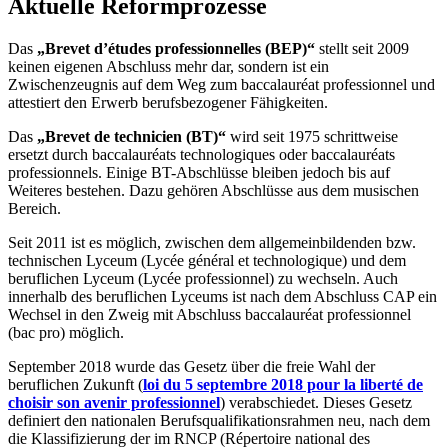
Aktuelle Reformprozesse
Das
„Brevet d’études professionnelles (BEP)“
stellt seit 2009
keinen eigenen Abschluss mehr dar, sondern ist ein
Zwischenzeugnis auf dem Weg zum baccalauréat professionnel und
attestiert den Erwerb berufsbezogener Fähigkeiten.
Das
„Brevet de technicien (BT)“
wird seit 1975 schrittweise
ersetzt durch baccalauréats technologiques oder baccalauréats
professionnels. Einige BT-Abschlüsse bleiben jedoch bis auf
Weiteres bestehen. Dazu gehören Abschlüsse aus dem musischen
Bereich.
Seit 2011 ist es möglich, zwischen dem allgemeinbildenden bzw.
technischen Lyceum (Lycée général et technologique) und dem
beruflichen Lyceum (Lycée professionnel) zu wechseln. Auch
innerhalb des beruflichen Lyceums ist nach dem Abschluss CAP ein
Wechsel in den Zweig mit Abschluss baccalauréat professionnel
(bac pro) möglich.
September 2018 wurde das Gesetz über die freie Wahl der
beruflichen Zukunft (
loi du 5 septembre 2018 pour la liberté de
choisir son avenir professionnel
) verabschiedet. Dieses Gesetz
definiert den nationalen Berufsqualifikationsrahmen neu, nach dem
die Klassifizierung der im RNCP (Répertoire national des