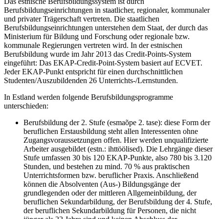
Das estnische Berufsbildungssystem ist durch
Berufsbildungseinrichtungen in staatlicher, regionaler, kommunaler
und privater Trägerschaft vertreten. Die staatlichen
Berufsbildungseinrichtungen unterstehen dem Staat, der durch das
Ministerium für Bildung und Forschung oder regionale bzw.
kommunale Regierungen vertreten wird. In der estnischen
Berufsbildung wurde im Jahr 2013 das Credit-Points-System
eingeführt: Das EKAP-Credit-Point-System basiert auf ECVET.
Jeder EKAP-Punkt entspricht für einen durchschnittlichen
Studenten/Auszubildenden 26 Unterrichts-/Lernstunden.
In Estland werden folgende Berufsbildungsprogramme
unterschieden:
Berufsbildung der 2. Stufe (esmaõpe 2. tase): diese Form der
beruflichen Erstausbildung steht allen Interessenten ohne
Zugangsvoraussetzungen offen. Hier werden unqualifizierte
Arbeiter ausgebildet (estn.: ihttöölised). Die Lehrgänge dieser
Stufe umfassen 30 bis 120 EKAP-Punkte, also 780 bis 3.120
Stunden, und bestehen zu mind. 70 % aus praktischen
Unterrichtsformen bzw. beruflicher Praxis. Anschließend
können die Absolventen (Aus-) Bildungsgänge der
grundlegenden oder der mittleren Allgemeinbildung, der
beruflichen Sekundarbildung, der Berufsbildung der 4. Stufe,
der beruflichen Sekundarbildung für Personen, die nicht