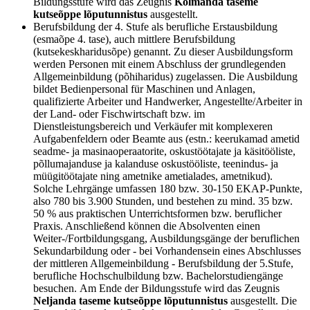
Bildungsstufe wird das Zeugnis
Kolmanda taseme
kutseõppe lõputunnistus
ausgestellt.
Berufsbildung der 4. Stufe als berufliche Erstausbildung
(esmaõpe 4. tase), auch mittlere Berufsbildung
(kutsekeskharidusõpe) genannt. Zu dieser Ausbildungsform
werden Personen mit einem Abschluss der grundlegenden
Allgemeinbildung (põhiharidus) zugelassen. Die Ausbildung
bildet Bedienpersonal für Maschinen und Anlagen,
qualifizierte Arbeiter und Handwerker, Angestellte/Arbeiter in
der Land- oder Fischwirtschaft bzw. im
Dienstleistungsbereich und Verkäufer mit komplexeren
Aufgabenfeldern oder Beamte aus (estn.: keerukamad ametid
seadme- ja masinaoperaatorite, oskustöötajate ja käsitööliste,
põllumajanduse ja kalanduse oskustööliste, teenindus- ja
müügitöötajate ning ametnike ametialades, ametnikud).
Solche Lehrgänge umfassen 180 bzw. 30-150 EKAP-Punkte,
also 780 bis 3.900 Stunden, und bestehen zu mind. 35 bzw.
50 % aus praktischen Unterrichtsformen bzw. beruflicher
Praxis. Anschließend können die Absolventen einen
Weiter-/Fortbildungsgang, Ausbildungsgänge der beruflichen
Sekundarbildung oder - bei Vorhandensein eines Abschlusses
der mittleren Allgemeinbildung - Berufsbildung der 5.Stufe,
berufliche Hochschulbildung bzw. Bachelorstudiengänge
besuchen. Am Ende der Bildungsstufe wird das Zeugnis
Neljanda taseme kutseõppe lõputunnistus
ausgestellt. Die