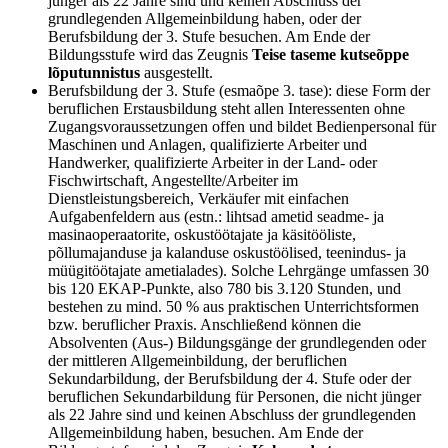
jünger als 22 Jahre sind und keinen Abschluss der
grundlegenden Allgemeinbildung haben, oder der
Berufsbildung der 3. Stufe besuchen. Am Ende der
Bildungsstufe wird das Zeugnis
Teise taseme kutseõppe
lõputunnistus
ausgestellt.
Berufsbildung der 3. Stufe (esmaõpe 3. tase): diese Form der
beruflichen Erstausbildung steht allen Interessenten ohne
Zugangsvoraussetzungen offen und bildet Bedienpersonal für
Maschinen und Anlagen, qualifizierte Arbeiter und
Handwerker, qualifizierte Arbeiter in der Land- oder
Fischwirtschaft, Angestellte/Arbeiter im
Dienstleistungsbereich, Verkäufer mit einfachen
Aufgabenfeldern aus (estn.: lihtsad ametid seadme- ja
masinaoperaatorite, oskustöötajate ja käsitööliste,
põllumajanduse ja kalanduse oskustöölised, teenindus- ja
müügitöötajate ametialades). Solche Lehrgänge umfassen 30
bis 120 EKAP-Punkte, also 780 bis 3.120 Stunden, und
bestehen zu mind. 50 % aus praktischen Unterrichtsformen
bzw. beruflicher Praxis. Anschließend können die
Absolventen (Aus-) Bildungsgänge der grundlegenden oder
der mittleren Allgemeinbildung, der beruflichen
Sekundarbildung, der Berufsbildung der 4. Stufe oder der
beruflichen Sekundarbildung für Personen, die nicht jünger
als 22 Jahre sind und keinen Abschluss der grundlegenden
Allgemeinbildung haben, besuchen. Am Ende der