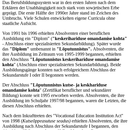
Das Berufsbildungssystem war in den ersten Jahren nach dem
Erklären der Unabhängigkeit noch stark vom sowjetischen Erbe
geprägt. Die erste Hälfte der 1990er Jahre stand im Zeichen des
Umbruchs. Viele Schulen entwickelten eigene Curricula ohne
staatliche Aufsicht.
Von 1991 bis 1996 erhielten Absolventen einer beruflichen
Ausbildung ein "Diplom" (
"keskerihariduse omandamise kohta"
- Abschluss einer spezialisierten Sekundarbildung). Später wurde
das
"Diplom"
umbenannt in
"Lõputunnistus".
Absolventen, die
ihre Ausbildung im Zeitraum von 1995-1999 begannen, erhielten
den Abschluss
"Lõputunnistus keskerihariduse omandamise
kohta
" (Abschluss einer spezialisierten Sekundarbildung). Beide
Ausbildungsgänge konnten nach erfolgreichem Abschluss der
Sekundarstufe I oder II begonnen werden.
Der Abschluss
"Lõputunnistus kutse- ja keskhariduse
omandamise kohta
" (Zertifikat beruflicher und sekundärer
Bildung) konnte seit 1995 erworben werden. Absolventen, die ihre
Ausbildung im Schuljahr 1997/98 begannen, waren die Letzten, die
diesen Abschluss erhielten.
Nach dem Inkrafttreten des "Vocational Education Institution Act"
von 1998 (
Kutseõppeasutuse seadus)
erhielten Absolventen, die ihre
Ausbildung nach Abschluss der Sekundarstufe I begannen, den