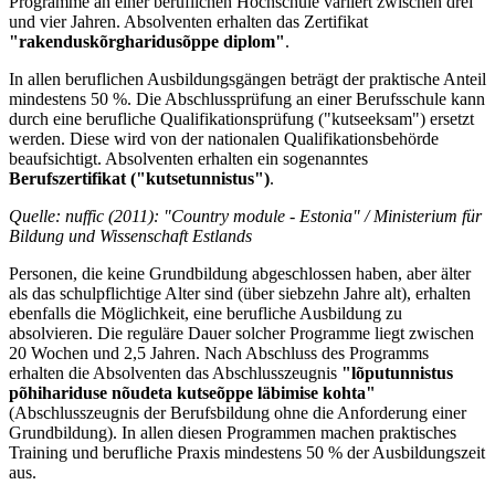
Programme an einer beruflichen Hochschule variiert zwischen drei
und vier Jahren. Absolventen erhalten das Zertifikat
"rakenduskõrgharidusõppe diplom"
.
In allen beruflichen Ausbildungsgängen beträgt der praktische Anteil
mindestens 50 %. Die Abschlussprüfung an einer Berufsschule kann
durch eine berufliche Qualifikationsprüfung ("kutseeksam") ersetzt
werden. Diese wird von der nationalen Qualifikationsbehörde
beaufsichtigt. Absolventen erhalten ein sogenanntes
Berufszertifikat ("kutsetunnistus")
.
Quelle: nuffic (2011): "Country module
-
Estonia" / Ministerium für
Bildung und Wissenschaft Estlands
Personen, die keine Grundbildung abgeschlossen haben, aber älter
als das schulpflichtige Alter sind (über siebzehn Jahre alt), erhalten
ebenfalls die Möglichkeit, eine berufliche Ausbildung zu
absolvieren. Die reguläre Dauer solcher Programme liegt zwischen
20 Wochen und 2,5 Jahren. Nach Abschluss des Programms
erhalten die Absolventen das Abschlusszeugnis
"lõputunnistus
põhihariduse nõudeta kutseõppe läbimise kohta"
(Abschlusszeugnis der Berufsbildung ohne die Anforderung einer
Grundbildung). In allen diesen Programmen machen praktisches
Training und berufliche Praxis mindestens 50 % der Ausbildungszeit
aus.