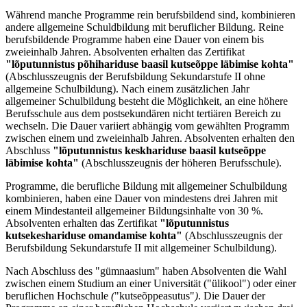
Während manche Programme rein berufsbildend sind, kombinieren
andere allgemeine Schuldbildung mit beruflicher Bildung. Reine
berufsbildende Programme haben eine Dauer von einem bis
zweieinhalb Jahren. Absolventen erhalten das Zertifikat
"lõputunnistus põhihariduse baasil kutseõppe läbimise kohta"
(Abschlusszeugnis der Berufsbildung Sekundarstufe II ohne
allgemeine Schulbildung). Nach einem zusätzlichen Jahr
allgemeiner Schulbildung besteht die Möglichkeit, an eine höhere
Berufsschule aus dem postsekundären nicht tertiären Bereich zu
wechseln. Die Dauer variiert abhängig vom gewählten Programm
zwischen einem und zweieinhalb Jahren. Absolventen erhalten den
Abschluss
"lõputunnistus keskhariduse baasil kutseõppe
läbimise
kohta"
(Abschlusszeugnis der höheren Berufsschule).
Programme, die berufliche Bildung mit allgemeiner Schulbildung
kombinieren, haben eine Dauer von mindestens drei Jahren mit
einem Mindestanteil allgemeiner Bildungsinhalte von 30 %.
Absolventen erhalten das Zertifikat
"lõputunnistus
kutsekeshariduse omandamise kohta"
(Abschlusszeugnis der
Berufsbildung Sekundarstufe II mit allgemeiner Schulbildung).
Nach Abschluss des "gümnaasium" haben Absolventen die Wahl
zwischen einem Studium an einer Universität ("ülikool") oder einer
beruflichen Hochschule
(
"kutseõppeasutus"
)
. Die Dauer der