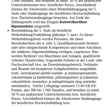
3.900 Stunden, und bestehen zu mind. 50 % aus praktischen
Unterrichtsformen bzw. beruflicher Praxis. Anschließend
können die Absolventen einen Weiterbildungsgang der 5.
Stufe oder Studiengänge der beruflichen Hochschulbildung
bzw. Bachelorstudiengänge besuchen. Am Ende der
Bildungsstufe wird das Zeugnis
Kutseerihariduse
lõputunnistus
ausgestellt.
Berufsbildung der 5. Stufe als berufliche
Weiterbildung/Fortbildung (jätkuõpe 5. tase): Zu dieser
Weiterbildungsform werden Personen, die einen
Berufsabschluss der 4. oder 5. Qualifikationsstufe besitzen
oder über entsprechende Kompetenzen und einen Abschluss
der mittleren Allgemeinbildung verfügen, zugelassen. Hier
werden Bediener von Maschinen und Anlagen, qualifizierte
Arbeiter, Handwerker, Angestellte/Arbeiter in der Land- oder
Fischwirtschaft bzw. im Dienstleistungsbereich, Verkäufer
und Beamte mit komplexen Aufgabenfeldern ausgebildet
(estn.: keerukamad ametid seadme- ja masinaoperaatorite,
oskustöötajate ja käsitööliste, põllumajanduse ja kalanduse
oskustööliste, teenindus- ja müügitöötajate ning ametnike
ametialades). Solche Lehrgänge umfassen 15-60 EKAP-
Punkte, also 390 bis 1.560 Stunden, und bestehen zu mind.
50 % aus praktischen Unterrichtsformen bzw. beruflicher
Praxis. Anschließend können die Absolventen Studiengänge
der beruflichen Hochschulbildung bzw.