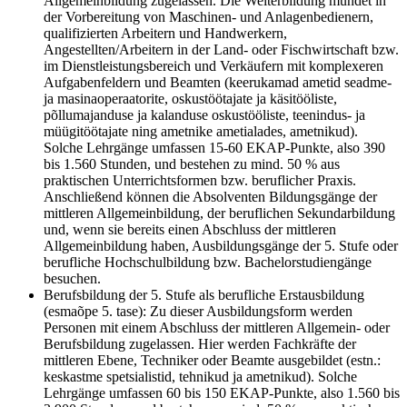
Allgemeinbildung zugelassen. Die Weiterbildung mündet in
der Vorbereitung von Maschinen- und Anlagenbedienern,
qualifizierten Arbeitern und Handwerkern,
Angestellten/Arbeitern in der Land- oder Fischwirtschaft bzw.
im Dienstleistungsbereich und Verkäufern mit komplexeren
Aufgabenfeldern und Beamten (keerukamad ametid seadme-
ja masinaoperaatorite, oskustöötajate ja käsitööliste,
põllumajanduse ja kalanduse oskustööliste, teenindus- ja
müügitöötajate ning ametnike ametialades, ametnikud).
Solche Lehrgänge umfassen 15-60 EKAP-Punkte, also 390
bis 1.560 Stunden, und bestehen zu mind. 50 % aus
praktischen Unterrichtsformen bzw. beruflicher Praxis.
Anschließend können die Absolventen Bildungsgänge der
mittleren Allgemeinbildung, der beruflichen Sekundarbildung
und, wenn sie bereits einen Abschluss der mittleren
Allgemeinbildung haben, Ausbildungsgänge der 5. Stufe oder
berufliche Hochschulbildung bzw. Bachelorstudiengänge
besuchen.
Berufsbildung der 5. Stufe als berufliche Erstausbildung
(esmaõpe 5. tase): Zu dieser Ausbildungsform werden
Personen mit einem Abschluss der mittleren Allgemein- oder
Berufsbildung zugelassen. Hier werden Fachkräfte der
mittleren Ebene, Techniker oder Beamte ausgebildet (estn.:
keskastme spetsialistid, tehnikud ja ametnikud). Solche
Lehrgänge umfassen 60 bis 150 EKAP-Punkte, also 1.560 bis