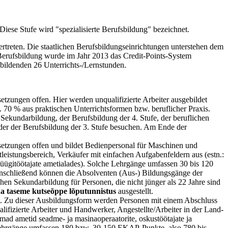
Diese Stufe wird "spezialisierte Berufsbildung" bezeichnet.
ertreten. Die staatlichen Berufsbildungseinrichtungen unterstehen dem
 Berufsbildung wurde im Jahr 2013 das Credit-Points-System
ubildenden 26 Unterrichts-/Lernstunden.
etzungen offen. Hier werden unqualifizierte Arbeiter ausgebildet
 70 % aus praktischen Unterrichtsformen bzw. beruflicher Praxis.
ekundarbildung, der Berufsbildung der 4. Stufe, der beruflichen
der der Berufsbildung der 3. Stufe besuchen. Am Ende der
ssetzungen offen und bildet Bedienpersonal für Maschinen und
stleistungsbereich, Verkäufer mit einfachen Aufgabenfeldern aus (estn.:
a müügitöötajate ametialades). Solche Lehrgänge umfassen 30 bis 120
Anschließend können die Absolventen (Aus-) Bildungsgänge der
hen Sekundarbildung für Personen, die nicht jünger als 22 Jahre sind
 taseme kutseõppe lõputunnistus
ausgestellt.
nnt. Zu dieser Ausbildungsform werden Personen mit einem Abschluss
ifizierte Arbeiter und Handwerker, Angestellte/Arbeiter in der Land-
ad ametid seadme- ja masinaoperaatorite, oskustöötajate ja
he Lehrgänge umfassen 180 bzw. 30-150 EKAP-Punkte, also 780 bis