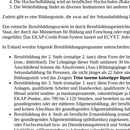
Die Hochschulbildung wird an beruflichen Hochschulen (Rakend
Die Weiterbildung findet an diversen Institutionen der anderen 
Zudem gibt es eine Bildungsstufe, die zwar auf der Sekundarbildung b
Das estnische Berufsbildungssystem ist durch Berufsbildungseinrichtu
Staat, der durch das Ministerium für Bildung und Forschung oder re
eingeführt: Das EKAP-Credit-Point-System basiert auf ECVET. Jeder
In Estland werden folgende Berufsbildungsprogramme unterschieden
Berufsbildung der 2. Stufe (esmaõpe 2. tase): diese Form der b
(estn.: ihttöölised). Die Lehrgänge dieser Stufe umfassen 30 
Anschließend können die Absolventen (Aus-) Bildungsgänge der 
Sekundarbildung für Personen, die nicht jünger als 22 Jahre 
Bildungsstufe wird das Zeugnis
Teise taseme kutseõppe lõpu
Berufsbildung der 3. Stufe (esmaõpe 3. tase): diese Form der 
Anlagen, qualifizierte Arbeiter und Handwerker, qualifizierte A
lihtsad ametid seadme- ja masinaoperaatorite, oskustöötajate ja
EKAP-Punkte, also 780 bis 3.120 Stunden, und bestehen zu min
grundlegenden oder der mittleren Allgemeinbildung, der berufli
und keinen Abschluss der grundlegenden Allgemeinbildung ha
Berufsbildung der 4. Stufe als berufliche Erstausbildung (esm
der grundlegenden Allgemeinbildung (põhiharidus) zugelassen. 
oder Fischwirtschaft bzw. im Dienstleistungsbereich und Verkä
käsitööliste, põllumajanduse ja kalanduse oskustööliste, teen