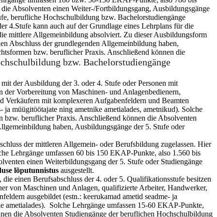
n die Absolventen einen Weiter-/Fortbildungsgang, Ausbildungsgänge
tufe, berufliche Hochschulbildung bzw. Bachelorstudiengänge
der 4.Stufe kann auch auf der Grundlage eines Lehrplans für die
e mittlere Allgemeinbildung absolviert. Zu dieser Ausbildungsform
inen Abschluss der grundlegenden Allgemeinbildung haben,
tsformen bzw. beruflicher Praxis. Anschließend können die
ochschulbildung bzw. Bachelorstudiengänge
 mit der Ausbildung der 3. oder 4. Stufe oder Personen mit
n der Vorbereitung von Maschinen- und Anlagenbedienern,
h und Verkäufern mit komplexeren Aufgabenfeldern und Beamten
s- ja müügitöötajate ning ametnike ametialades, ametnikud). Solche
 bzw. beruflicher Praxis. Anschließend können die Absolventen
 Allgemeinbildung haben, Ausbildungsgänge der 5. Stufe oder
schluss der mittleren Allgemein- oder Berufsbildung zugelassen. Hier
Solche Lehrgänge umfassen 60 bis 150 EKAP-Punkte, also 1.560 bis
olventen einen Weiterbildungsgang der 5. Stufe oder Studiengänge
duse lõputunnistus
ausgestellt.
die einen Berufsabschluss der 4. oder 5. Qualifikationsstufe besitzen
er von Maschinen und Anlagen, qualifizierte Arbeiter, Handwerker,
nfeldern ausgebildet (estn.: keerukamad ametid seadme- ja
metnike ametialades). Solche Lehrgänge umfassen 15-60 EKAP-Punkte,
önnen die Absolventen Studiengänge der beruflichen Hochschulbildung