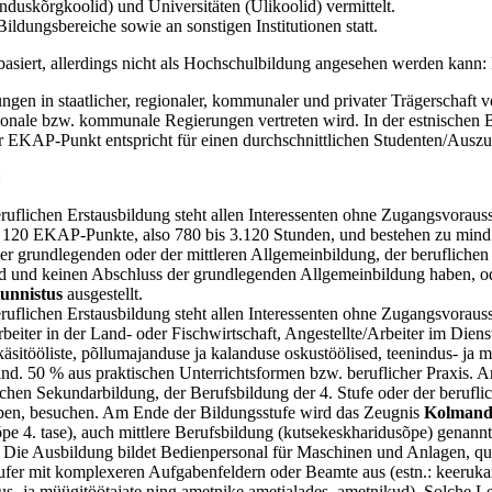
uskõrgkoolid) und Universitäten (Ülikoolid) vermittelt.
Bildungsbereiche sowie an sonstigen Institutionen statt.
asiert, allerdings nicht als Hochschulbildung angesehen werden kann: 
ngen in staatlicher, regionaler, kommunaler und privater Trägerschaft v
gionale bzw. kommunale Regierungen vertreten wird. In der estnischen
 EKAP-Punkt entspricht für einen durchschnittlichen Studenten/Ausz
:
eruflichen Erstausbildung steht allen Interessenten ohne Zugangsvorauss
bis 120 EKAP-Punkte, also 780 bis 3.120 Stunden, und bestehen zu mind.
grundlegenden oder der mittleren Allgemeinbildung, der beruflichen S
sind und keinen Abschluss der grundlegenden Allgemeinbildung haben, o
tunnistus
ausgestellt.
beruflichen Erstausbildung steht allen Interessenten ohne Zugangsvorau
rbeiter in der Land- oder Fischwirtschaft, Angestellte/Arbeiter im Dien
 käsitööliste, põllumajanduse ja kalanduse oskustöölised, teenindus- j
d. 50 % aus praktischen Unterrichtsformen bzw. beruflicher Praxis. 
chen Sekundarbildung, der Berufsbildung der 4. Stufe oder der beruflic
ben, besuchen. Am Ende der Bildungsstufe wird das Zeugnis
Kolmanda
aõpe 4. tase), auch mittlere Berufsbildung (kutsekeskharidusõpe) gena
Die Ausbildung bildet Bedienpersonal für Maschinen und Anlagen, qual
ufer mit komplexeren Aufgabenfeldern oder Beamte aus (estn.: keerukam
indus- ja müügitöötajate ning ametnike ametialades, ametnikud). Solc