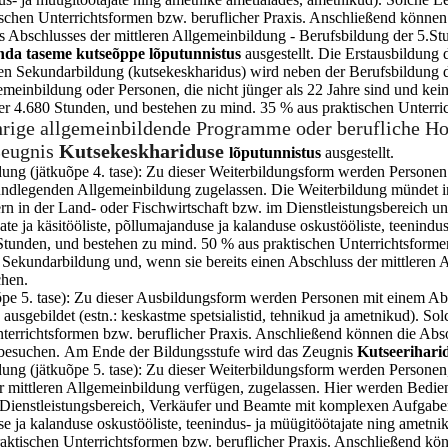
schen Unterrichtsformen bzw. beruflicher Praxis. Anschließend könne
s Abschlusses der mittleren Allgemeinbildung - Berufsbildung der 5.S
nda taseme kutseõppe lõputunnistus
ausgestellt. Die Erstausbildung 
en Sekundarbildung (kutsekeskharidus) wird neben der Berufsbildung di
einbildung oder Personen, die nicht jünger als 22 Jahre sind und ke
4.680 Stunden, und bestehen zu mind. 35 % aus praktischen Unterrich
ährige allgemeinbildende Programme oder berufliche H
Zeugnis
Kutsekeskhariduse
lõputunnistus
ausgestellt.
ldung (jätkuõpe 4. tase): Zu dieser Weiterbildungsform werden Personen
ndlegenden Allgemeinbildung zugelassen. Die Weiterbildung mündet i
tern in der Land- oder Fischwirtschaft bzw. im Dienstleistungsbereic
te ja käsitööliste, põllumajanduse ja kalanduse oskustööliste, teenindu
unden, und bestehen zu mind. 50 % aus praktischen Unterrichtsformen
 Sekundarbildung und, wenn sie bereits einen Abschluss der mittleren
chen.
aõpe 5. tase): Zu dieser Ausbildungsform werden Personen mit einem Ab
ausgebildet (estn.: keskastme spetsialistid, tehnikud ja ametnikud). 
terrichtsformen bzw. beruflicher Praxis. Anschließend können die Abs
 besuchen. Am Ende der Bildungsstufe wird das Zeugnis
Kutseerihari
dung (jätkuõpe 5. tase): Zu dieser Weiterbildungsform werden Personen, 
mittleren Allgemeinbildung verfügen, zugelassen. Hier werden Bedien
m Dienstleistungsbereich, Verkäufer und Beamte mit komplexen Aufgabe
nduse ja kalanduse oskustööliste, teenindus- ja müügitöötajate ning a
raktischen Unterrichtsformen bzw. beruflicher Praxis. Anschließend k