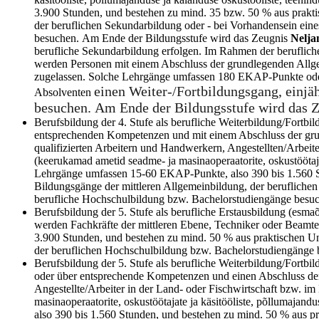
3.900 Stunden, und bestehen zu mind. 35 bzw. 50 % aus prakti
der beruflichen Sekundarbildung oder - bei Vorhandensein eine
besuchen. Am Ende der Bildungsstufe wird das Zeugnis
Nelja
berufliche Sekundarbildung erfolgen. Im Rahmen der beruflich
werden Personen mit einem Abschluss der grundlegenden Allgem
zugelassen. Solche Lehrgänge umfassen 180 EKAP-Punkte oder 
einen Weiter-/Fortbildungsgang, einj
Absolventen
besuchen. Am Ende der Bildungsstufe wird das 
Berufsbildung der 4. Stufe als berufliche Weiterbildung/Fortbi
entsprechenden Kompetenzen und mit einem Abschluss der gru
qualifizierten Arbeitern und Handwerkern, Angestellten/Arbei
(keerukamad ametid seadme- ja masinaoperaatorite, oskustöötaja
Lehrgänge umfassen 15-60 EKAP-Punkte, also 390 bis 1.560 St
Bildungsgänge der mittleren Allgemeinbildung, der beruflichen
berufliche Hochschulbildung bzw. Bachelorstudiengänge besu
Berufsbildung der 5. Stufe als berufliche Erstausbildung (esm
werden Fachkräfte der mittleren Ebene, Techniker oder Beamte 
3.900 Stunden, und bestehen zu mind. 50 % aus praktischen Un
der beruflichen Hochschulbildung bzw. Bachelorstudiengänge
Berufsbildung der 5. Stufe als berufliche Weiterbildung/Fortbil
oder über entsprechende Kompetenzen und einen Abschluss der 
Angestellte/Arbeiter in der Land- oder Fischwirtschaft bzw. i
masinaoperaatorite, oskustöötajate ja käsitööliste, põllumaja
also 390 bis 1.560 Stunden, und bestehen zu mind. 50 % aus p