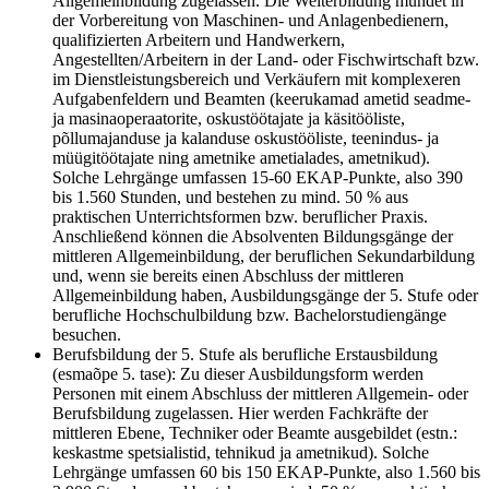
Allgemeinbildung zugelassen. Die Weiterbildung mündet in
der Vorbereitung von Maschinen- und Anlagenbedienern,
qualifizierten Arbeitern und Handwerkern,
Angestellten/Arbeitern in der Land- oder Fischwirtschaft bzw.
im Dienstleistungsbereich und Verkäufern mit komplexeren
Aufgabenfeldern und Beamten (keerukamad ametid seadme-
ja masinaoperaatorite, oskustöötajate ja käsitööliste,
põllumajanduse ja kalanduse oskustööliste, teenindus- ja
müügitöötajate ning ametnike ametialades, ametnikud).
Solche Lehrgänge umfassen 15-60 EKAP-Punkte, also 390
bis 1.560 Stunden, und bestehen zu mind. 50 % aus
praktischen Unterrichtsformen bzw. beruflicher Praxis.
Anschließend können die Absolventen Bildungsgänge der
mittleren Allgemeinbildung, der beruflichen Sekundarbildung
und, wenn sie bereits einen Abschluss der mittleren
Allgemeinbildung haben, Ausbildungsgänge der 5. Stufe oder
berufliche Hochschulbildung bzw. Bachelorstudiengänge
besuchen.
Berufsbildung der 5. Stufe als berufliche Erstausbildung
(esmaõpe 5. tase): Zu dieser Ausbildungsform werden
Personen mit einem Abschluss der mittleren Allgemein- oder
Berufsbildung zugelassen. Hier werden Fachkräfte der
mittleren Ebene, Techniker oder Beamte ausgebildet (estn.:
keskastme spetsialistid, tehnikud ja ametnikud). Solche
Lehrgänge umfassen 60 bis 150 EKAP-Punkte, also 1.560 bis