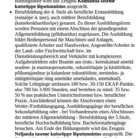
Bildungsstufe wird das Zeugnis
Kolmanda taseme
kutseõppe lõputunnistus
ausgestellt.
Berufsbildung der 4. Stufe als berufliche Erstausbildung
(esmaõpe 4. tase), auch mittlere Berufsbildung
(kutsekeskharidusõpe) genannt. Zu dieser Ausbildungsform
werden Personen mit einem Abschluss der grundlegenden
Allgemeinbildung (põhiharidus) zugelassen. Die Ausbildung
bildet Bedienpersonal für Maschinen und Anlagen,
qualifizierte Arbeiter und Handwerker, Angestellte/Arbeiter in
der Land- oder Fischwirtschaft bzw. im
Dienstleistungsbereich und Verkäufer mit komplexeren
Aufgabenfeldern oder Beamte aus (estn.: keerukamad ametid
seadme- ja masinaoperaatorite, oskustöötajate ja käsitööliste,
põllumajanduse ja kalanduse oskustööliste, teenindus- ja
müügitöötajate ning ametnike ametialades, ametnikud).
Solche Lehrgänge umfassen 180 bzw. 30-150 EKAP-Punkte,
also 780 bis 3.900 Stunden, und bestehen zu mind. 35 bzw.
50 % aus praktischen Unterrichtsformen bzw. beruflicher
Praxis. Anschließend können die Absolventen einen
Weiter-/Fortbildungsgang, Ausbildungsgänge der beruflichen
Sekundarbildung oder - bei Vorhandensein eines Abschlusses
der mittleren Allgemeinbildung - Berufsbildung der 5.Stufe,
berufliche Hochschulbildung bzw. Bachelorstudiengänge
besuchen. Am Ende der Bildungsstufe wird das Zeugnis
Neljanda taseme kutseõppe lõputunnistus
ausgestellt. Die