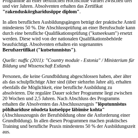
Programme an einer beruflichen Hochschule variiert zwischen drei
und vier Jahren. Absolventen erhalten das Zertifikat
"rakenduskõrgharidusõppe diplom"
.
In allen beruflichen Ausbildungsgängen beträgt der praktische Anteil
mindestens 50 %. Die Abschlussprüfung an einer Berufsschule kann
durch eine berufliche Qualifikationsprüfung ("kutseeksam") ersetzt
werden. Diese wird von der nationalen Qualifikationsbehörde
beaufsichtigt. Absolventen erhalten ein sogenanntes
Berufszertifikat ("kutsetunnistus")
.
Quelle: nuffic (2011): "Country module
-
Estonia" / Ministerium für
Bildung und Wissenschaft Estlands
Personen, die keine Grundbildung abgeschlossen haben, aber älter
als das schulpflichtige Alter sind (über siebzehn Jahre alt), erhalten
ebenfalls die Möglichkeit, eine berufliche Ausbildung zu
absolvieren. Die reguläre Dauer solcher Programme liegt zwischen
20 Wochen und 2,5 Jahren. Nach Abschluss des Programms
erhalten die Absolventen das Abschlusszeugnis
"lõputunnistus
põhihariduse nõudeta kutseõppe läbimise kohta"
(Abschlusszeugnis der Berufsbildung ohne die Anforderung einer
Grundbildung). In allen diesen Programmen machen praktisches
Training und berufliche Praxis mindestens 50 % der Ausbildungszeit
aus.