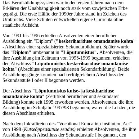
Das Berufsbildungssystem war in den ersten Jahren nach dem
Erklären der Unabhängigkeit noch stark vom sowjetischen Erbe
geprägt. Die erste Hälfte der 1990er Jahre stand im Zeichen des
Umbruchs. Viele Schulen entwickelten eigene Curricula ohne
staatliche Aufsicht.
Von 1991 bis 1996 erhielten Absolventen einer beruflichen
Ausbildung ein "Diplom" (
"keskerihariduse omandamise kohta"
- Abschluss einer spezialisierten Sekundarbildung). Später wurde
das
"Diplom"
umbenannt in
"Lõputunnistus".
Absolventen, die
ihre Ausbildung im Zeitraum von 1995-1999 begannen, erhielten
den Abschluss
"Lõputunnistus keskerihariduse omandamise
kohta
" (Abschluss einer spezialisierten Sekundarbildung). Beide
Ausbildungsgänge konnten nach erfolgreichem Abschluss der
Sekundarstufe I oder II begonnen werden.
Der Abschluss
"Lõputunnistus kutse- ja keskhariduse
omandamise kohta
" (Zertifikat beruflicher und sekundärer
Bildung) konnte seit 1995 erworben werden. Absolventen, die ihre
Ausbildung im Schuljahr 1997/98 begannen, waren die Letzten, die
diesen Abschluss erhielten.
Nach dem Inkrafttreten des "Vocational Education Institution Act"
von 1998 (
Kutseõppeasutuse seadus)
erhielten Absolventen, die ihre
Ausbildung nach Abschluss der Sekundarstufe I begannen, den