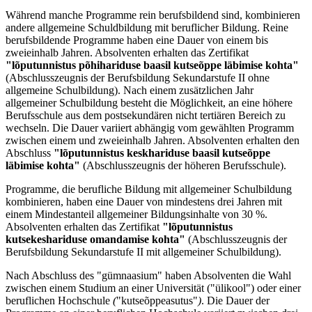
Während manche Programme rein berufsbildend sind, kombinieren
andere allgemeine Schuldbildung mit beruflicher Bildung. Reine
berufsbildende Programme haben eine Dauer von einem bis
zweieinhalb Jahren. Absolventen erhalten das Zertifikat
"lõputunnistus põhihariduse baasil kutseõppe läbimise kohta"
(Abschlusszeugnis der Berufsbildung Sekundarstufe II ohne
allgemeine Schulbildung). Nach einem zusätzlichen Jahr
allgemeiner Schulbildung besteht die Möglichkeit, an eine höhere
Berufsschule aus dem postsekundären nicht tertiären Bereich zu
wechseln. Die Dauer variiert abhängig vom gewählten Programm
zwischen einem und zweieinhalb Jahren. Absolventen erhalten den
Abschluss
"lõputunnistus keskhariduse baasil kutseõppe
läbimise
kohta"
(Abschlusszeugnis der höheren Berufsschule).
Programme, die berufliche Bildung mit allgemeiner Schulbildung
kombinieren, haben eine Dauer von mindestens drei Jahren mit
einem Mindestanteil allgemeiner Bildungsinhalte von 30 %.
Absolventen erhalten das Zertifikat
"lõputunnistus
kutsekeshariduse omandamise kohta"
(Abschlusszeugnis der
Berufsbildung Sekundarstufe II mit allgemeiner Schulbildung).
Nach Abschluss des "gümnaasium" haben Absolventen die Wahl
zwischen einem Studium an einer Universität ("ülikool") oder einer
beruflichen Hochschule
(
"kutseõppeasutus"
)
. Die Dauer der