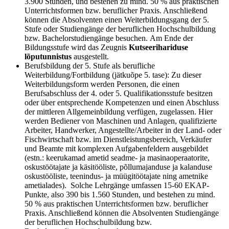
3.900 Stunden, und bestehen zu mind. 50 % aus praktischen
Unterrichtsformen bzw. beruflicher Praxis. Anschließend
können die Absolventen einen Weiterbildungsgang der 5.
Stufe oder Studiengänge der beruflichen Hochschulbildung
bzw. Bachelorstudiengänge besuchen. Am Ende der
Bildungsstufe wird das Zeugnis
Kutseerihariduse
lõputunnistus
ausgestellt.
Berufsbildung der 5. Stufe als berufliche
Weiterbildung/Fortbildung (jätkuõpe 5. tase): Zu dieser
Weiterbildungsform werden Personen, die einen
Berufsabschluss der 4. oder 5. Qualifikationsstufe besitzen
oder über entsprechende Kompetenzen und einen Abschluss
der mittleren Allgemeinbildung verfügen, zugelassen. Hier
werden Bediener von Maschinen und Anlagen, qualifizierte
Arbeiter, Handwerker, Angestellte/Arbeiter in der Land- oder
Fischwirtschaft bzw. im Dienstleistungsbereich, Verkäufer
und Beamte mit komplexen Aufgabenfeldern ausgebildet
(estn.: keerukamad ametid seadme- ja masinaoperaatorite,
oskustöötajate ja käsitööliste, põllumajanduse ja kalanduse
oskustööliste, teenindus- ja müügitöötajate ning ametnike
ametialades). Solche Lehrgänge umfassen 15-60 EKAP-
Punkte, also 390 bis 1.560 Stunden, und bestehen zu mind.
50 % aus praktischen Unterrichtsformen bzw. beruflicher
Praxis. Anschließend können die Absolventen Studiengänge
der beruflichen Hochschulbildung bzw.