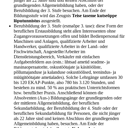
jünger als 22 Jahre sind und keinen Abschluss der
grundlegenden Allgemeinbildung haben, oder der
Berufsbildung der 3. Stufe besuchen. Am Ende der
Bildungsstufe wird das Zeugnis
Teise taseme kutseõppe
lõputunnistus
ausgestellt.
Berufsbildung der 3. Stufe (esmaõpe 3. tase): diese Form der
beruflichen Erstausbildung steht allen Interessenten ohne
Zugangsvoraussetzungen offen und bildet Bedienpersonal für
Maschinen und Anlagen, qualifizierte Arbeiter und
Handwerker, qualifizierte Arbeiter in der Land- oder
Fischwirtschaft, Angestellte/Arbeiter im
Dienstleistungsbereich, Verkäufer mit einfachen
Aufgabenfeldern aus (estn.: lihtsad ametid seadme- ja
masinaoperaatorite, oskustöötajate ja käsitööliste,
põllumajanduse ja kalanduse oskustöölised, teenindus- ja
müügitöötajate ametialades). Solche Lehrgänge umfassen 30
bis 120 EKAP-Punkte, also 780 bis 3.120 Stunden, und
bestehen zu mind. 50 % aus praktischen Unterrichtsformen
bzw. beruflicher Praxis. Anschließend können die
Absolventen (Aus-) Bildungsgänge der grundlegenden oder
der mittleren Allgemeinbildung, der beruflichen
Sekundarbildung, der Berufsbildung der 4. Stufe oder der
beruflichen Sekundarbildung für Personen, die nicht jünger
als 22 Jahre sind und keinen Abschluss der grundlegenden
Allgemeinbildung haben, besuchen. Am Ende der