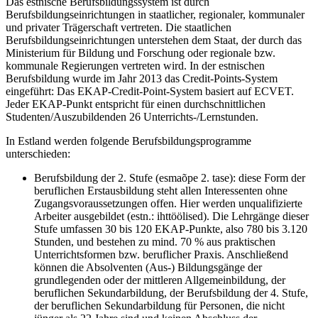
Das estnische Berufsbildungssystem ist durch
Berufsbildungseinrichtungen in staatlicher, regionaler, kommunaler
und privater Trägerschaft vertreten. Die staatlichen
Berufsbildungseinrichtungen unterstehen dem Staat, der durch das
Ministerium für Bildung und Forschung oder regionale bzw.
kommunale Regierungen vertreten wird. In der estnischen
Berufsbildung wurde im Jahr 2013 das Credit-Points-System
eingeführt: Das EKAP-Credit-Point-System basiert auf ECVET.
Jeder EKAP-Punkt entspricht für einen durchschnittlichen
Studenten/Auszubildenden 26 Unterrichts-/Lernstunden.
In Estland werden folgende Berufsbildungsprogramme
unterschieden:
Berufsbildung der 2. Stufe (esmaõpe 2. tase): diese Form der
beruflichen Erstausbildung steht allen Interessenten ohne
Zugangsvoraussetzungen offen. Hier werden unqualifizierte
Arbeiter ausgebildet (estn.: ihttöölised). Die Lehrgänge dieser
Stufe umfassen 30 bis 120 EKAP-Punkte, also 780 bis 3.120
Stunden, und bestehen zu mind. 70 % aus praktischen
Unterrichtsformen bzw. beruflicher Praxis. Anschließend
können die Absolventen (Aus-) Bildungsgänge der
grundlegenden oder der mittleren Allgemeinbildung, der
beruflichen Sekundarbildung, der Berufsbildung der 4. Stufe,
der beruflichen Sekundarbildung für Personen, die nicht