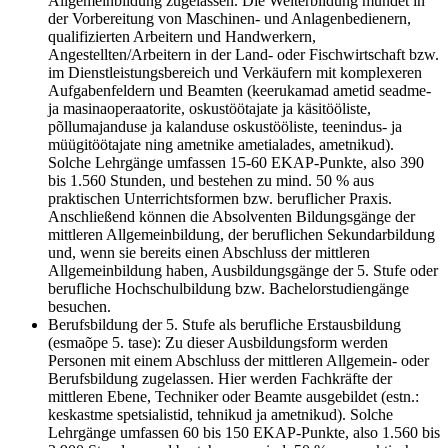
Allgemeinbildung zugelassen. Die Weiterbildung mündet in
der Vorbereitung von Maschinen- und Anlagenbedienern,
qualifizierten Arbeitern und Handwerkern,
Angestellten/Arbeitern in der Land- oder Fischwirtschaft bzw.
im Dienstleistungsbereich und Verkäufern mit komplexeren
Aufgabenfeldern und Beamten (keerukamad ametid seadme-
ja masinaoperaatorite, oskustöötajate ja käsitööliste,
põllumajanduse ja kalanduse oskustööliste, teenindus- ja
müügitöötajate ning ametnike ametialades, ametnikud).
Solche Lehrgänge umfassen 15-60 EKAP-Punkte, also 390
bis 1.560 Stunden, und bestehen zu mind. 50 % aus
praktischen Unterrichtsformen bzw. beruflicher Praxis.
Anschließend können die Absolventen Bildungsgänge der
mittleren Allgemeinbildung, der beruflichen Sekundarbildung
und, wenn sie bereits einen Abschluss der mittleren
Allgemeinbildung haben, Ausbildungsgänge der 5. Stufe oder
berufliche Hochschulbildung bzw. Bachelorstudiengänge
besuchen.
Berufsbildung der 5. Stufe als berufliche Erstausbildung
(esmaõpe 5. tase): Zu dieser Ausbildungsform werden
Personen mit einem Abschluss der mittleren Allgemein- oder
Berufsbildung zugelassen. Hier werden Fachkräfte der
mittleren Ebene, Techniker oder Beamte ausgebildet (estn.:
keskastme spetsialistid, tehnikud ja ametnikud). Solche
Lehrgänge umfassen 60 bis 150 EKAP-Punkte, also 1.560 bis