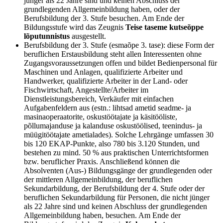
jünger als 22 Jahre sind und keinen Abschluss der
grundlegenden Allgemeinbildung haben, oder der
Berufsbildung der 3. Stufe besuchen. Am Ende der
Bildungsstufe wird das Zeugnis
Teise taseme kutseõppe
lõputunnistus
ausgestellt.
Berufsbildung der 3. Stufe (esmaõpe 3. tase): diese Form der
beruflichen Erstausbildung steht allen Interessenten ohne
Zugangsvoraussetzungen offen und bildet Bedienpersonal für
Maschinen und Anlagen, qualifizierte Arbeiter und
Handwerker, qualifizierte Arbeiter in der Land- oder
Fischwirtschaft, Angestellte/Arbeiter im
Dienstleistungsbereich, Verkäufer mit einfachen
Aufgabenfeldern aus (estn.: lihtsad ametid seadme- ja
masinaoperaatorite, oskustöötajate ja käsitööliste,
põllumajanduse ja kalanduse oskustöölised, teenindus- ja
müügitöötajate ametialades). Solche Lehrgänge umfassen 30
bis 120 EKAP-Punkte, also 780 bis 3.120 Stunden, und
bestehen zu mind. 50 % aus praktischen Unterrichtsformen
bzw. beruflicher Praxis. Anschließend können die
Absolventen (Aus-) Bildungsgänge der grundlegenden oder
der mittleren Allgemeinbildung, der beruflichen
Sekundarbildung, der Berufsbildung der 4. Stufe oder der
beruflichen Sekundarbildung für Personen, die nicht jünger
als 22 Jahre sind und keinen Abschluss der grundlegenden
Allgemeinbildung haben, besuchen. Am Ende der