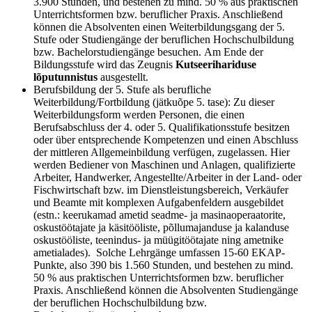
3.900 Stunden, und bestehen zu mind. 50 % aus praktischen
Unterrichtsformen bzw. beruflicher Praxis. Anschließend
können die Absolventen einen Weiterbildungsgang der 5.
Stufe oder Studiengänge der beruflichen Hochschulbildung
bzw. Bachelorstudiengänge besuchen. Am Ende der
Bildungsstufe wird das Zeugnis
Kutseerihariduse
lõputunnistus
ausgestellt.
Berufsbildung der 5. Stufe als berufliche
Weiterbildung/Fortbildung (jätkuõpe 5. tase): Zu dieser
Weiterbildungsform werden Personen, die einen
Berufsabschluss der 4. oder 5. Qualifikationsstufe besitzen
oder über entsprechende Kompetenzen und einen Abschluss
der mittleren Allgemeinbildung verfügen, zugelassen. Hier
werden Bediener von Maschinen und Anlagen, qualifizierte
Arbeiter, Handwerker, Angestellte/Arbeiter in der Land- oder
Fischwirtschaft bzw. im Dienstleistungsbereich, Verkäufer
und Beamte mit komplexen Aufgabenfeldern ausgebildet
(estn.: keerukamad ametid seadme- ja masinaoperaatorite,
oskustöötajate ja käsitööliste, põllumajanduse ja kalanduse
oskustööliste, teenindus- ja müügitöötajate ning ametnike
ametialades). Solche Lehrgänge umfassen 15-60 EKAP-
Punkte, also 390 bis 1.560 Stunden, und bestehen zu mind.
50 % aus praktischen Unterrichtsformen bzw. beruflicher
Praxis. Anschließend können die Absolventen Studiengänge
der beruflichen Hochschulbildung bzw.