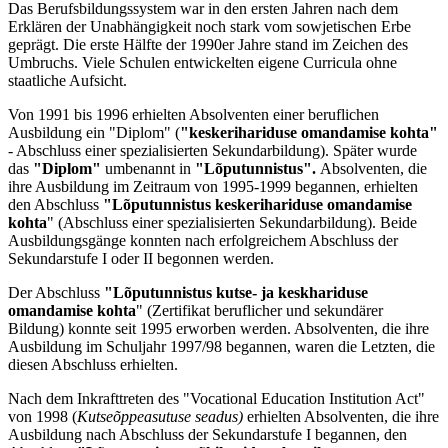
Das Berufsbildungssystem war in den ersten Jahren nach dem
Erklären der Unabhängigkeit noch stark vom sowjetischen Erbe
geprägt. Die erste Hälfte der 1990er Jahre stand im Zeichen des
Umbruchs. Viele Schulen entwickelten eigene Curricula ohne
staatliche Aufsicht.
Von 1991 bis 1996 erhielten Absolventen einer beruflichen
Ausbildung ein "Diplom" (
"keskerihariduse omandamise kohta"
- Abschluss einer spezialisierten Sekundarbildung). Später wurde
das
"Diplom"
umbenannt in
"Lõputunnistus".
Absolventen, die
ihre Ausbildung im Zeitraum von 1995-1999 begannen, erhielten
den Abschluss
"Lõputunnistus keskerihariduse omandamise
kohta
" (Abschluss einer spezialisierten Sekundarbildung). Beide
Ausbildungsgänge konnten nach erfolgreichem Abschluss der
Sekundarstufe I oder II begonnen werden.
Der Abschluss
"Lõputunnistus kutse- ja keskhariduse
omandamise kohta
" (Zertifikat beruflicher und sekundärer
Bildung) konnte seit 1995 erworben werden. Absolventen, die ihre
Ausbildung im Schuljahr 1997/98 begannen, waren die Letzten, die
diesen Abschluss erhielten.
Nach dem Inkrafttreten des "Vocational Education Institution Act"
von 1998 (
Kutseõppeasutuse seadus)
erhielten Absolventen, die ihre
Ausbildung nach Abschluss der Sekundarstufe I begannen, den