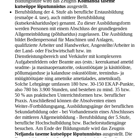
Bildungsstufe wird das Zeugnis
Kolmanda taseme
kutseõppe lõputunnistus
ausgestellt.
Berufsbildung der 4. Stufe als berufliche Erstausbildung
(esmaõpe 4. tase), auch mittlere Berufsbildung
(kutsekeskharidusõpe) genannt. Zu dieser Ausbildungsform
werden Personen mit einem Abschluss der grundlegenden
Allgemeinbildung (põhiharidus) zugelassen. Die Ausbildung
bildet Bedienpersonal für Maschinen und Anlagen,
qualifizierte Arbeiter und Handwerker, Angestellte/Arbeiter in
der Land- oder Fischwirtschaft bzw. im
Dienstleistungsbereich und Verkäufer mit komplexeren
Aufgabenfeldern oder Beamte aus (estn.: keerukamad ametid
seadme- ja masinaoperaatorite, oskustöötajate ja käsitööliste,
põllumajanduse ja kalanduse oskustööliste, teenindus- ja
müügitöötajate ning ametnike ametialades, ametnikud).
Solche Lehrgänge umfassen 180 bzw. 30-150 EKAP-Punkte,
also 780 bis 3.900 Stunden, und bestehen zu mind. 35 bzw.
50 % aus praktischen Unterrichtsformen bzw. beruflicher
Praxis. Anschließend können die Absolventen einen
Weiter-/Fortbildungsgang, Ausbildungsgänge der beruflichen
Sekundarbildung oder - bei Vorhandensein eines Abschlusses
der mittleren Allgemeinbildung - Berufsbildung der 5.Stufe,
berufliche Hochschulbildung bzw. Bachelorstudiengänge
besuchen. Am Ende der Bildungsstufe wird das Zeugnis
Neljanda taseme kutseõppe lõputunnistus
ausgestellt. Die