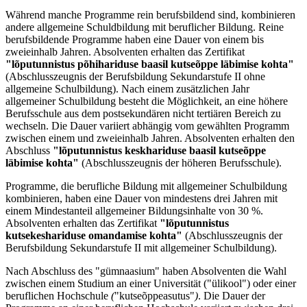
Während manche Programme rein berufsbildend sind, kombinieren
andere allgemeine Schuldbildung mit beruflicher Bildung. Reine
berufsbildende Programme haben eine Dauer von einem bis
zweieinhalb Jahren. Absolventen erhalten das Zertifikat
"lõputunnistus põhihariduse baasil kutseõppe läbimise kohta"
(Abschlusszeugnis der Berufsbildung Sekundarstufe II ohne
allgemeine Schulbildung). Nach einem zusätzlichen Jahr
allgemeiner Schulbildung besteht die Möglichkeit, an eine höhere
Berufsschule aus dem postsekundären nicht tertiären Bereich zu
wechseln. Die Dauer variiert abhängig vom gewählten Programm
zwischen einem und zweieinhalb Jahren. Absolventen erhalten den
Abschluss
"lõputunnistus keskhariduse baasil kutseõppe
läbimise
kohta"
(Abschlusszeugnis der höheren Berufsschule).
Programme, die berufliche Bildung mit allgemeiner Schulbildung
kombinieren, haben eine Dauer von mindestens drei Jahren mit
einem Mindestanteil allgemeiner Bildungsinhalte von 30 %.
Absolventen erhalten das Zertifikat
"lõputunnistus
kutsekeshariduse omandamise kohta"
(Abschlusszeugnis der
Berufsbildung Sekundarstufe II mit allgemeiner Schulbildung).
Nach Abschluss des "gümnaasium" haben Absolventen die Wahl
zwischen einem Studium an einer Universität ("ülikool") oder einer
beruflichen Hochschule
(
"kutseõppeasutus"
)
. Die Dauer der