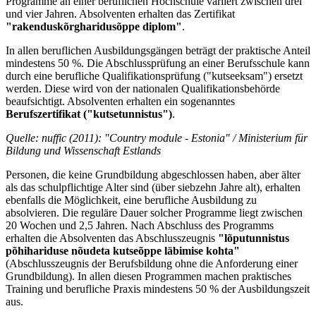
Programme an einer beruflichen Hochschule variiert zwischen drei
und vier Jahren. Absolventen erhalten das Zertifikat
"rakenduskõrgharidusõppe diplom"
.
In allen beruflichen Ausbildungsgängen beträgt der praktische Anteil
mindestens 50 %. Die Abschlussprüfung an einer Berufsschule kann
durch eine berufliche Qualifikationsprüfung ("kutseeksam") ersetzt
werden. Diese wird von der nationalen Qualifikationsbehörde
beaufsichtigt. Absolventen erhalten ein sogenanntes
Berufszertifikat ("kutsetunnistus")
.
Quelle: nuffic (2011): "Country module
-
Estonia" / Ministerium für
Bildung und Wissenschaft Estlands
Personen, die keine Grundbildung abgeschlossen haben, aber älter
als das schulpflichtige Alter sind (über siebzehn Jahre alt), erhalten
ebenfalls die Möglichkeit, eine berufliche Ausbildung zu
absolvieren. Die reguläre Dauer solcher Programme liegt zwischen
20 Wochen und 2,5 Jahren. Nach Abschluss des Programms
erhalten die Absolventen das Abschlusszeugnis
"lõputunnistus
põhihariduse nõudeta kutseõppe läbimise kohta"
(Abschlusszeugnis der Berufsbildung ohne die Anforderung einer
Grundbildung). In allen diesen Programmen machen praktisches
Training und berufliche Praxis mindestens 50 % der Ausbildungszeit
aus.