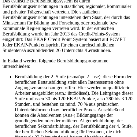
Das estnische Berufsbildungssystem ist durch
Berufsbildungseinrichtungen in staatlicher, regionaler, kommunaler
und privater Trägerschaft vertreten. Die staatlichen
Berufsbildungseinrichtungen unterstehen dem Staat, der durch das
Ministerium für Bildung und Forschung oder regionale bzw.
kommunale Regierungen vertreten wird. In der estnischen
Berufsbildung wurde im Jahr 2013 das Credit-Points-System
eingeführt: Das EKAP-Credit-Point-System basiert auf ECVET.
Jeder EKAP-Punkt entspricht für einen durchschnittlichen
Studenten/Auszubildenden 26 Unterrichts-/Lernstunden.
In Estland werden folgende Berufsbildungsprogramme
unterschieden:
Berufsbildung der 2. Stufe (esmaõpe 2. tase): diese Form der
beruflichen Erstausbildung steht allen Interessenten ohne
Zugangsvoraussetzungen offen. Hier werden unqualifizierte
Arbeiter ausgebildet (estn.: ihttöölised). Die Lehrgänge dieser
Stufe umfassen 30 bis 120 EKAP-Punkte, also 780 bis 3.120
Stunden, und bestehen zu mind. 70 % aus praktischen
Unterrichtsformen bzw. beruflicher Praxis. Anschließend
können die Absolventen (Aus-) Bildungsgänge der
grundlegenden oder der mittleren Allgemeinbildung, der
beruflichen Sekundarbildung, der Berufsbildung der 4. Stufe,
der beruflichen Sekundarbildung für Personen, die nicht