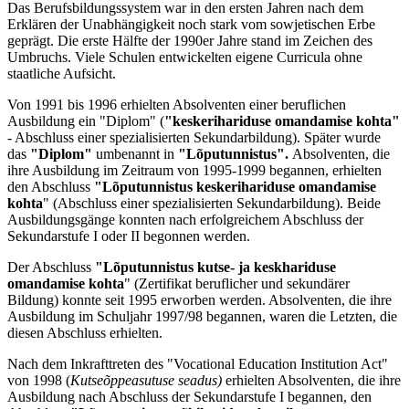
Das Berufsbildungssystem war in den ersten Jahren nach dem
Erklären der Unabhängigkeit noch stark vom sowjetischen Erbe
geprägt. Die erste Hälfte der 1990er Jahre stand im Zeichen des
Umbruchs. Viele Schulen entwickelten eigene Curricula ohne
staatliche Aufsicht.
Von 1991 bis 1996 erhielten Absolventen einer beruflichen
Ausbildung ein "Diplom" (
"keskerihariduse omandamise kohta"
- Abschluss einer spezialisierten Sekundarbildung). Später wurde
das
"Diplom"
umbenannt in
"Lõputunnistus".
Absolventen, die
ihre Ausbildung im Zeitraum von 1995-1999 begannen, erhielten
den Abschluss
"Lõputunnistus keskerihariduse omandamise
kohta
" (Abschluss einer spezialisierten Sekundarbildung). Beide
Ausbildungsgänge konnten nach erfolgreichem Abschluss der
Sekundarstufe I oder II begonnen werden.
Der Abschluss
"Lõputunnistus kutse- ja keskhariduse
omandamise kohta
" (Zertifikat beruflicher und sekundärer
Bildung) konnte seit 1995 erworben werden. Absolventen, die ihre
Ausbildung im Schuljahr 1997/98 begannen, waren die Letzten, die
diesen Abschluss erhielten.
Nach dem Inkrafttreten des "Vocational Education Institution Act"
von 1998 (
Kutseõppeasutuse seadus)
erhielten Absolventen, die ihre
Ausbildung nach Abschluss der Sekundarstufe I begannen, den