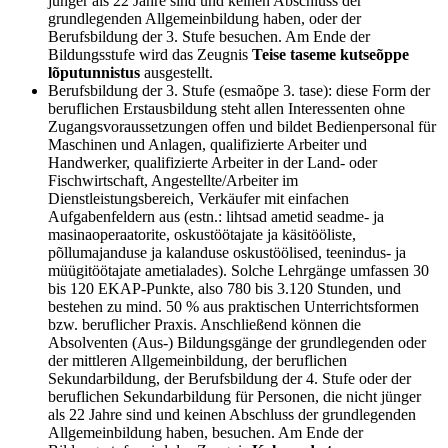
jünger als 22 Jahre sind und keinen Abschluss der
grundlegenden Allgemeinbildung haben, oder der
Berufsbildung der 3. Stufe besuchen. Am Ende der
Bildungsstufe wird das Zeugnis
Teise taseme kutseõppe
lõputunnistus
ausgestellt.
Berufsbildung der 3. Stufe (esmaõpe 3. tase): diese Form der
beruflichen Erstausbildung steht allen Interessenten ohne
Zugangsvoraussetzungen offen und bildet Bedienpersonal für
Maschinen und Anlagen, qualifizierte Arbeiter und
Handwerker, qualifizierte Arbeiter in der Land- oder
Fischwirtschaft, Angestellte/Arbeiter im
Dienstleistungsbereich, Verkäufer mit einfachen
Aufgabenfeldern aus (estn.: lihtsad ametid seadme- ja
masinaoperaatorite, oskustöötajate ja käsitööliste,
põllumajanduse ja kalanduse oskustöölised, teenindus- ja
müügitöötajate ametialades). Solche Lehrgänge umfassen 30
bis 120 EKAP-Punkte, also 780 bis 3.120 Stunden, und
bestehen zu mind. 50 % aus praktischen Unterrichtsformen
bzw. beruflicher Praxis. Anschließend können die
Absolventen (Aus-) Bildungsgänge der grundlegenden oder
der mittleren Allgemeinbildung, der beruflichen
Sekundarbildung, der Berufsbildung der 4. Stufe oder der
beruflichen Sekundarbildung für Personen, die nicht jünger
als 22 Jahre sind und keinen Abschluss der grundlegenden
Allgemeinbildung haben, besuchen. Am Ende der