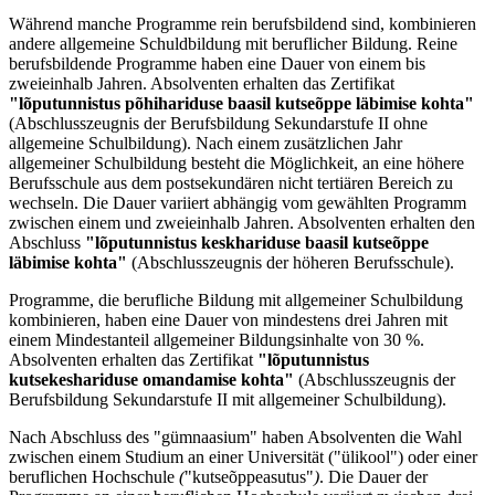
Während manche Programme rein berufsbildend sind, kombinieren
andere allgemeine Schuldbildung mit beruflicher Bildung. Reine
berufsbildende Programme haben eine Dauer von einem bis
zweieinhalb Jahren. Absolventen erhalten das Zertifikat
"lõputunnistus põhihariduse baasil kutseõppe läbimise kohta"
(Abschlusszeugnis der Berufsbildung Sekundarstufe II ohne
allgemeine Schulbildung). Nach einem zusätzlichen Jahr
allgemeiner Schulbildung besteht die Möglichkeit, an eine höhere
Berufsschule aus dem postsekundären nicht tertiären Bereich zu
wechseln. Die Dauer variiert abhängig vom gewählten Programm
zwischen einem und zweieinhalb Jahren. Absolventen erhalten den
Abschluss
"lõputunnistus keskhariduse baasil kutseõppe
läbimise
kohta"
(Abschlusszeugnis der höheren Berufsschule).
Programme, die berufliche Bildung mit allgemeiner Schulbildung
kombinieren, haben eine Dauer von mindestens drei Jahren mit
einem Mindestanteil allgemeiner Bildungsinhalte von 30 %.
Absolventen erhalten das Zertifikat
"lõputunnistus
kutsekeshariduse omandamise kohta"
(Abschlusszeugnis der
Berufsbildung Sekundarstufe II mit allgemeiner Schulbildung).
Nach Abschluss des "gümnaasium" haben Absolventen die Wahl
zwischen einem Studium an einer Universität ("ülikool") oder einer
beruflichen Hochschule
(
"kutseõppeasutus"
)
. Die Dauer der