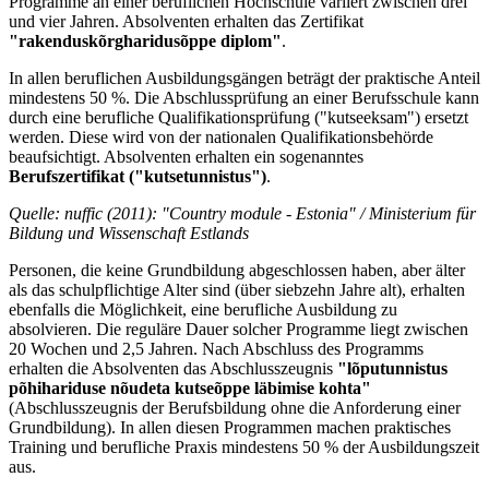
Programme an einer beruflichen Hochschule variiert zwischen drei
und vier Jahren. Absolventen erhalten das Zertifikat
"rakenduskõrgharidusõppe diplom"
.
In allen beruflichen Ausbildungsgängen beträgt der praktische Anteil
mindestens 50 %. Die Abschlussprüfung an einer Berufsschule kann
durch eine berufliche Qualifikationsprüfung ("kutseeksam") ersetzt
werden. Diese wird von der nationalen Qualifikationsbehörde
beaufsichtigt. Absolventen erhalten ein sogenanntes
Berufszertifikat ("kutsetunnistus")
.
Quelle: nuffic (2011): "Country module
-
Estonia" / Ministerium für
Bildung und Wissenschaft Estlands
Personen, die keine Grundbildung abgeschlossen haben, aber älter
als das schulpflichtige Alter sind (über siebzehn Jahre alt), erhalten
ebenfalls die Möglichkeit, eine berufliche Ausbildung zu
absolvieren. Die reguläre Dauer solcher Programme liegt zwischen
20 Wochen und 2,5 Jahren. Nach Abschluss des Programms
erhalten die Absolventen das Abschlusszeugnis
"lõputunnistus
põhihariduse nõudeta kutseõppe läbimise kohta"
(Abschlusszeugnis der Berufsbildung ohne die Anforderung einer
Grundbildung). In allen diesen Programmen machen praktisches
Training und berufliche Praxis mindestens 50 % der Ausbildungszeit
aus.