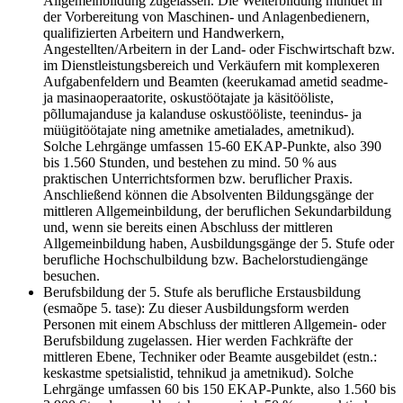
Allgemeinbildung zugelassen. Die Weiterbildung mündet in
der Vorbereitung von Maschinen- und Anlagenbedienern,
qualifizierten Arbeitern und Handwerkern,
Angestellten/Arbeitern in der Land- oder Fischwirtschaft bzw.
im Dienstleistungsbereich und Verkäufern mit komplexeren
Aufgabenfeldern und Beamten (keerukamad ametid seadme-
ja masinaoperaatorite, oskustöötajate ja käsitööliste,
põllumajanduse ja kalanduse oskustööliste, teenindus- ja
müügitöötajate ning ametnike ametialades, ametnikud).
Solche Lehrgänge umfassen 15-60 EKAP-Punkte, also 390
bis 1.560 Stunden, und bestehen zu mind. 50 % aus
praktischen Unterrichtsformen bzw. beruflicher Praxis.
Anschließend können die Absolventen Bildungsgänge der
mittleren Allgemeinbildung, der beruflichen Sekundarbildung
und, wenn sie bereits einen Abschluss der mittleren
Allgemeinbildung haben, Ausbildungsgänge der 5. Stufe oder
berufliche Hochschulbildung bzw. Bachelorstudiengänge
besuchen.
Berufsbildung der 5. Stufe als berufliche Erstausbildung
(esmaõpe 5. tase): Zu dieser Ausbildungsform werden
Personen mit einem Abschluss der mittleren Allgemein- oder
Berufsbildung zugelassen. Hier werden Fachkräfte der
mittleren Ebene, Techniker oder Beamte ausgebildet (estn.:
keskastme spetsialistid, tehnikud ja ametnikud). Solche
Lehrgänge umfassen 60 bis 150 EKAP-Punkte, also 1.560 bis