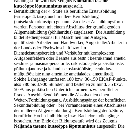
Bildungsstufe wird das Zeugnis
Kolmanda taseme
kutseõppe lõputunnistus
ausgestellt.
Berufsbildung der 4. Stufe als berufliche Erstausbildung
(esmaõpe 4. tase), auch mittlere Berufsbildung
(kutsekeskharidusõpe) genannt. Zu dieser Ausbildungsform
werden Personen mit einem Abschluss der grundlegenden
Allgemeinbildung (põhiharidus) zugelassen. Die Ausbildung
bildet Bedienpersonal für Maschinen und Anlagen,
qualifizierte Arbeiter und Handwerker, Angestellte/Arbeiter in
der Land- oder Fischwirtschaft bzw. im
Dienstleistungsbereich und Verkäufer mit komplexeren
Aufgabenfeldern oder Beamte aus (estn.: keerukamad ametid
seadme- ja masinaoperaatorite, oskustöötajate ja käsitööliste,
põllumajanduse ja kalanduse oskustööliste, teenindus- ja
müügitöötajate ning ametnike ametialades, ametnikud).
Solche Lehrgänge umfassen 180 bzw. 30-150 EKAP-Punkte,
also 780 bis 3.900 Stunden, und bestehen zu mind. 35 bzw.
50 % aus praktischen Unterrichtsformen bzw. beruflicher
Praxis. Anschließend können die Absolventen einen
Weiter-/Fortbildungsgang, Ausbildungsgänge der beruflichen
Sekundarbildung oder - bei Vorhandensein eines Abschlusses
der mittleren Allgemeinbildung - Berufsbildung der 5.Stufe,
berufliche Hochschulbildung bzw. Bachelorstudiengänge
besuchen. Am Ende der Bildungsstufe wird das Zeugnis
Neljanda taseme kutseõppe lõputunnistus
ausgestellt. Die