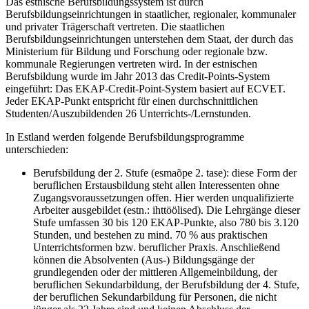
Das estnische Berufsbildungssystem ist durch
Berufsbildungseinrichtungen in staatlicher, regionaler, kommunaler
und privater Trägerschaft vertreten. Die staatlichen
Berufsbildungseinrichtungen unterstehen dem Staat, der durch das
Ministerium für Bildung und Forschung oder regionale bzw.
kommunale Regierungen vertreten wird. In der estnischen
Berufsbildung wurde im Jahr 2013 das Credit-Points-System
eingeführt: Das EKAP-Credit-Point-System basiert auf ECVET.
Jeder EKAP-Punkt entspricht für einen durchschnittlichen
Studenten/Auszubildenden 26 Unterrichts-/Lernstunden.
In Estland werden folgende Berufsbildungsprogramme
unterschieden:
Berufsbildung der 2. Stufe (esmaõpe 2. tase): diese Form der
beruflichen Erstausbildung steht allen Interessenten ohne
Zugangsvoraussetzungen offen. Hier werden unqualifizierte
Arbeiter ausgebildet (estn.: ihttöölised). Die Lehrgänge dieser
Stufe umfassen 30 bis 120 EKAP-Punkte, also 780 bis 3.120
Stunden, und bestehen zu mind. 70 % aus praktischen
Unterrichtsformen bzw. beruflicher Praxis. Anschließend
können die Absolventen (Aus-) Bildungsgänge der
grundlegenden oder der mittleren Allgemeinbildung, der
beruflichen Sekundarbildung, der Berufsbildung der 4. Stufe,
der beruflichen Sekundarbildung für Personen, die nicht