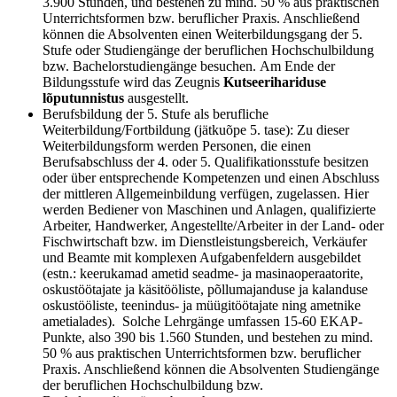
3.900 Stunden, und bestehen zu mind. 50 % aus praktischen
Unterrichtsformen bzw. beruflicher Praxis. Anschließend
können die Absolventen einen Weiterbildungsgang der 5.
Stufe oder Studiengänge der beruflichen Hochschulbildung
bzw. Bachelorstudiengänge besuchen. Am Ende der
Bildungsstufe wird das Zeugnis
Kutseerihariduse
lõputunnistus
ausgestellt.
Berufsbildung der 5. Stufe als berufliche
Weiterbildung/Fortbildung (jätkuõpe 5. tase): Zu dieser
Weiterbildungsform werden Personen, die einen
Berufsabschluss der 4. oder 5. Qualifikationsstufe besitzen
oder über entsprechende Kompetenzen und einen Abschluss
der mittleren Allgemeinbildung verfügen, zugelassen. Hier
werden Bediener von Maschinen und Anlagen, qualifizierte
Arbeiter, Handwerker, Angestellte/Arbeiter in der Land- oder
Fischwirtschaft bzw. im Dienstleistungsbereich, Verkäufer
und Beamte mit komplexen Aufgabenfeldern ausgebildet
(estn.: keerukamad ametid seadme- ja masinaoperaatorite,
oskustöötajate ja käsitööliste, põllumajanduse ja kalanduse
oskustööliste, teenindus- ja müügitöötajate ning ametnike
ametialades). Solche Lehrgänge umfassen 15-60 EKAP-
Punkte, also 390 bis 1.560 Stunden, und bestehen zu mind.
50 % aus praktischen Unterrichtsformen bzw. beruflicher
Praxis. Anschließend können die Absolventen Studiengänge
der beruflichen Hochschulbildung bzw.