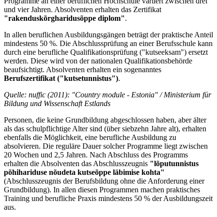
Programme an einer beruflichen Hochschule variiert zwischen drei
und vier Jahren. Absolventen erhalten das Zertifikat
"rakenduskõrgharidusõppe diplom"
.
In allen beruflichen Ausbildungsgängen beträgt der praktische Anteil
mindestens 50 %. Die Abschlussprüfung an einer Berufsschule kann
durch eine berufliche Qualifikationsprüfung ("kutseeksam") ersetzt
werden. Diese wird von der nationalen Qualifikationsbehörde
beaufsichtigt. Absolventen erhalten ein sogenanntes
Berufszertifikat ("kutsetunnistus")
.
Quelle: nuffic (2011): "Country module
-
Estonia" / Ministerium für
Bildung und Wissenschaft Estlands
Personen, die keine Grundbildung abgeschlossen haben, aber älter
als das schulpflichtige Alter sind (über siebzehn Jahre alt), erhalten
ebenfalls die Möglichkeit, eine berufliche Ausbildung zu
absolvieren. Die reguläre Dauer solcher Programme liegt zwischen
20 Wochen und 2,5 Jahren. Nach Abschluss des Programms
erhalten die Absolventen das Abschlusszeugnis
"lõputunnistus
põhihariduse nõudeta kutseõppe läbimise kohta"
(Abschlusszeugnis der Berufsbildung ohne die Anforderung einer
Grundbildung). In allen diesen Programmen machen praktisches
Training und berufliche Praxis mindestens 50 % der Ausbildungszeit
aus.