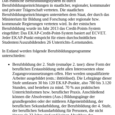
Das estnische Berufsbildungssystem ist durch
Berufsbildungseinrichtungen in staatlicher, regionaler, kommunaler
und privater Trägerschaft vertreten. Die staatlichen
Berufsbildungseinrichtungen unterstehen dem Staat, der durch das
Ministerium für Bildung und Forschung oder regionale bzw.
kommunale Regierungen vertreten wird. In der estnischen
Berufsbildung wurde im Jahr 2013 das Credit-Points-System
eingeführt: Das EKAP-Credit-Point-System basiert auf ECVET.
Jeder EKAP-Punkt entspricht für einen durchschnittlichen
Studenten/Auszubildenden 26 Unterrichts-/Lernstunden.
In Estland werden folgende Berufsbildungsprogramme
unterschieden:
Berufsbildung der 2. Stufe (esmaõpe 2. tase): diese Form der
beruflichen Erstausbildung steht allen Interessenten ohne
Zugangsvoraussetzungen offen. Hier werden unqualifizierte
Arbeiter ausgebildet (estn.: ihttöölised). Die Lehrgänge dieser
Stufe umfassen 30 bis 120 EKAP-Punkte, also 780 bis 3.120
Stunden, und bestehen zu mind. 70 % aus praktischen
Unterrichtsformen bzw. beruflicher Praxis. Anschließend
können die Absolventen (Aus-) Bildungsgänge der
grundlegenden oder der mittleren Allgemeinbildung, der
beruflichen Sekundarbildung, der Berufsbildung der 4. Stufe,
der beruflichen Sekundarbildung für Personen, die nicht