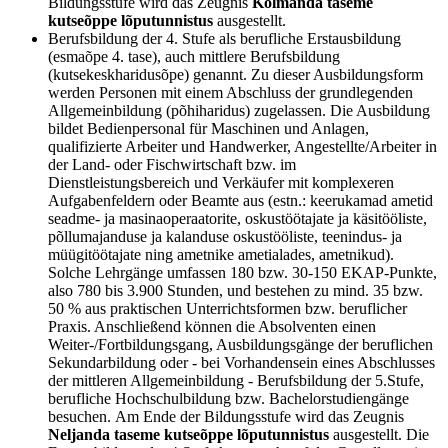
Bildungsstufe wird das Zeugnis
Kolmanda taseme
kutseõppe lõputunnistus
ausgestellt.
Berufsbildung der 4. Stufe als berufliche Erstausbildung
(esmaõpe 4. tase), auch mittlere Berufsbildung
(kutsekeskharidusõpe) genannt. Zu dieser Ausbildungsform
werden Personen mit einem Abschluss der grundlegenden
Allgemeinbildung (põhiharidus) zugelassen. Die Ausbildung
bildet Bedienpersonal für Maschinen und Anlagen,
qualifizierte Arbeiter und Handwerker, Angestellte/Arbeiter in
der Land- oder Fischwirtschaft bzw. im
Dienstleistungsbereich und Verkäufer mit komplexeren
Aufgabenfeldern oder Beamte aus (estn.: keerukamad ametid
seadme- ja masinaoperaatorite, oskustöötajate ja käsitööliste,
põllumajanduse ja kalanduse oskustööliste, teenindus- ja
müügitöötajate ning ametnike ametialades, ametnikud).
Solche Lehrgänge umfassen 180 bzw. 30-150 EKAP-Punkte,
also 780 bis 3.900 Stunden, und bestehen zu mind. 35 bzw.
50 % aus praktischen Unterrichtsformen bzw. beruflicher
Praxis. Anschließend können die Absolventen einen
Weiter-/Fortbildungsgang, Ausbildungsgänge der beruflichen
Sekundarbildung oder - bei Vorhandensein eines Abschlusses
der mittleren Allgemeinbildung - Berufsbildung der 5.Stufe,
berufliche Hochschulbildung bzw. Bachelorstudiengänge
besuchen. Am Ende der Bildungsstufe wird das Zeugnis
Neljanda taseme kutseõppe lõputunnistus
ausgestellt. Die