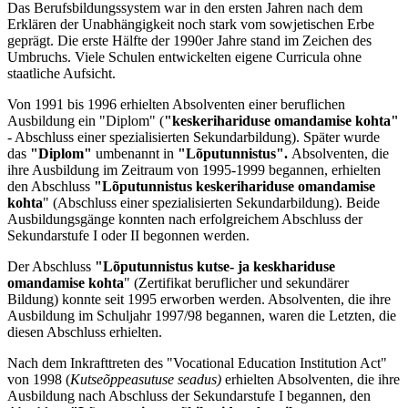
Das Berufsbildungssystem war in den ersten Jahren nach dem
Erklären der Unabhängigkeit noch stark vom sowjetischen Erbe
geprägt. Die erste Hälfte der 1990er Jahre stand im Zeichen des
Umbruchs. Viele Schulen entwickelten eigene Curricula ohne
staatliche Aufsicht.
Von 1991 bis 1996 erhielten Absolventen einer beruflichen
Ausbildung ein "Diplom" (
"keskerihariduse omandamise kohta"
- Abschluss einer spezialisierten Sekundarbildung). Später wurde
das
"Diplom"
umbenannt in
"Lõputunnistus".
Absolventen, die
ihre Ausbildung im Zeitraum von 1995-1999 begannen, erhielten
den Abschluss
"Lõputunnistus keskerihariduse omandamise
kohta
" (Abschluss einer spezialisierten Sekundarbildung). Beide
Ausbildungsgänge konnten nach erfolgreichem Abschluss der
Sekundarstufe I oder II begonnen werden.
Der Abschluss
"Lõputunnistus kutse- ja keskhariduse
omandamise kohta
" (Zertifikat beruflicher und sekundärer
Bildung) konnte seit 1995 erworben werden. Absolventen, die ihre
Ausbildung im Schuljahr 1997/98 begannen, waren die Letzten, die
diesen Abschluss erhielten.
Nach dem Inkrafttreten des "Vocational Education Institution Act"
von 1998 (
Kutseõppeasutuse seadus)
erhielten Absolventen, die ihre
Ausbildung nach Abschluss der Sekundarstufe I begannen, den