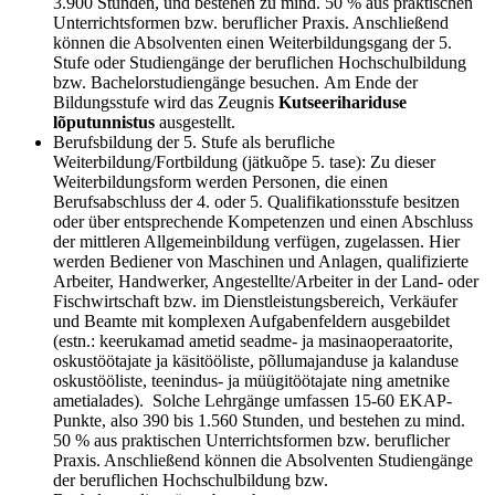
3.900 Stunden, und bestehen zu mind. 50 % aus praktischen
Unterrichtsformen bzw. beruflicher Praxis. Anschließend
können die Absolventen einen Weiterbildungsgang der 5.
Stufe oder Studiengänge der beruflichen Hochschulbildung
bzw. Bachelorstudiengänge besuchen. Am Ende der
Bildungsstufe wird das Zeugnis
Kutseerihariduse
lõputunnistus
ausgestellt.
Berufsbildung der 5. Stufe als berufliche
Weiterbildung/Fortbildung (jätkuõpe 5. tase): Zu dieser
Weiterbildungsform werden Personen, die einen
Berufsabschluss der 4. oder 5. Qualifikationsstufe besitzen
oder über entsprechende Kompetenzen und einen Abschluss
der mittleren Allgemeinbildung verfügen, zugelassen. Hier
werden Bediener von Maschinen und Anlagen, qualifizierte
Arbeiter, Handwerker, Angestellte/Arbeiter in der Land- oder
Fischwirtschaft bzw. im Dienstleistungsbereich, Verkäufer
und Beamte mit komplexen Aufgabenfeldern ausgebildet
(estn.: keerukamad ametid seadme- ja masinaoperaatorite,
oskustöötajate ja käsitööliste, põllumajanduse ja kalanduse
oskustööliste, teenindus- ja müügitöötajate ning ametnike
ametialades). Solche Lehrgänge umfassen 15-60 EKAP-
Punkte, also 390 bis 1.560 Stunden, und bestehen zu mind.
50 % aus praktischen Unterrichtsformen bzw. beruflicher
Praxis. Anschließend können die Absolventen Studiengänge
der beruflichen Hochschulbildung bzw.