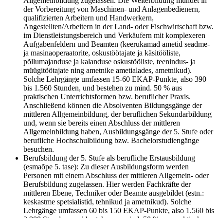
Allgemeinbildung zugelassen. Die Weiterbildung mündet in
der Vorbereitung von Maschinen- und Anlagenbedienern,
qualifizierten Arbeitern und Handwerkern,
Angestellten/Arbeitern in der Land- oder Fischwirtschaft bzw.
im Dienstleistungsbereich und Verkäufern mit komplexeren
Aufgabenfeldern und Beamten (keerukamad ametid seadme-
ja masinaoperaatorite, oskustöötajate ja käsitööliste,
põllumajanduse ja kalanduse oskustööliste, teenindus- ja
müügitöötajate ning ametnike ametialades, ametnikud).
Solche Lehrgänge umfassen 15-60 EKAP-Punkte, also 390
bis 1.560 Stunden, und bestehen zu mind. 50 % aus
praktischen Unterrichtsformen bzw. beruflicher Praxis.
Anschließend können die Absolventen Bildungsgänge der
mittleren Allgemeinbildung, der beruflichen Sekundarbildung
und, wenn sie bereits einen Abschluss der mittleren
Allgemeinbildung haben, Ausbildungsgänge der 5. Stufe oder
berufliche Hochschulbildung bzw. Bachelorstudiengänge
besuchen.
Berufsbildung der 5. Stufe als berufliche Erstausbildung
(esmaõpe 5. tase): Zu dieser Ausbildungsform werden
Personen mit einem Abschluss der mittleren Allgemein- oder
Berufsbildung zugelassen. Hier werden Fachkräfte der
mittleren Ebene, Techniker oder Beamte ausgebildet (estn.:
keskastme spetsialistid, tehnikud ja ametnikud). Solche
Lehrgänge umfassen 60 bis 150 EKAP-Punkte, also 1.560 bis