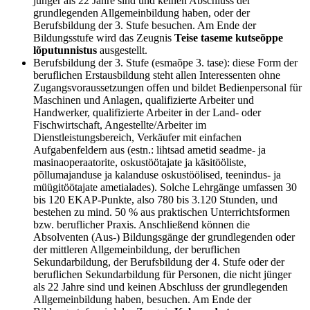
jünger als 22 Jahre sind und keinen Abschluss der
grundlegenden Allgemeinbildung haben, oder der
Berufsbildung der 3. Stufe besuchen. Am Ende der
Bildungsstufe wird das Zeugnis
Teise taseme kutseõppe
lõputunnistus
ausgestellt.
Berufsbildung der 3. Stufe (esmaõpe 3. tase): diese Form der
beruflichen Erstausbildung steht allen Interessenten ohne
Zugangsvoraussetzungen offen und bildet Bedienpersonal für
Maschinen und Anlagen, qualifizierte Arbeiter und
Handwerker, qualifizierte Arbeiter in der Land- oder
Fischwirtschaft, Angestellte/Arbeiter im
Dienstleistungsbereich, Verkäufer mit einfachen
Aufgabenfeldern aus (estn.: lihtsad ametid seadme- ja
masinaoperaatorite, oskustöötajate ja käsitööliste,
põllumajanduse ja kalanduse oskustöölised, teenindus- ja
müügitöötajate ametialades). Solche Lehrgänge umfassen 30
bis 120 EKAP-Punkte, also 780 bis 3.120 Stunden, und
bestehen zu mind. 50 % aus praktischen Unterrichtsformen
bzw. beruflicher Praxis. Anschließend können die
Absolventen (Aus-) Bildungsgänge der grundlegenden oder
der mittleren Allgemeinbildung, der beruflichen
Sekundarbildung, der Berufsbildung der 4. Stufe oder der
beruflichen Sekundarbildung für Personen, die nicht jünger
als 22 Jahre sind und keinen Abschluss der grundlegenden
Allgemeinbildung haben, besuchen. Am Ende der