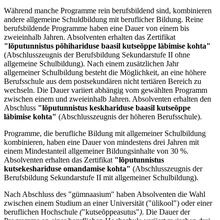
Während manche Programme rein berufsbildend sind, kombinieren
andere allgemeine Schuldbildung mit beruflicher Bildung. Reine
berufsbildende Programme haben eine Dauer von einem bis
zweieinhalb Jahren. Absolventen erhalten das Zertifikat
"lõputunnistus põhihariduse baasil kutseõppe läbimise kohta"
(Abschlusszeugnis der Berufsbildung Sekundarstufe II ohne
allgemeine Schulbildung). Nach einem zusätzlichen Jahr
allgemeiner Schulbildung besteht die Möglichkeit, an eine höhere
Berufsschule aus dem postsekundären nicht tertiären Bereich zu
wechseln. Die Dauer variiert abhängig vom gewählten Programm
zwischen einem und zweieinhalb Jahren. Absolventen erhalten den
Abschluss
"lõputunnistus keskhariduse baasil kutseõppe
läbimise
kohta"
(Abschlusszeugnis der höheren Berufsschule).
Programme, die berufliche Bildung mit allgemeiner Schulbildung
kombinieren, haben eine Dauer von mindestens drei Jahren mit
einem Mindestanteil allgemeiner Bildungsinhalte von 30 %.
Absolventen erhalten das Zertifikat
"lõputunnistus
kutsekeshariduse omandamise kohta"
(Abschlusszeugnis der
Berufsbildung Sekundarstufe II mit allgemeiner Schulbildung).
Nach Abschluss des "gümnaasium" haben Absolventen die Wahl
zwischen einem Studium an einer Universität ("ülikool") oder einer
beruflichen Hochschule
(
"kutseõppeasutus"
)
. Die Dauer der