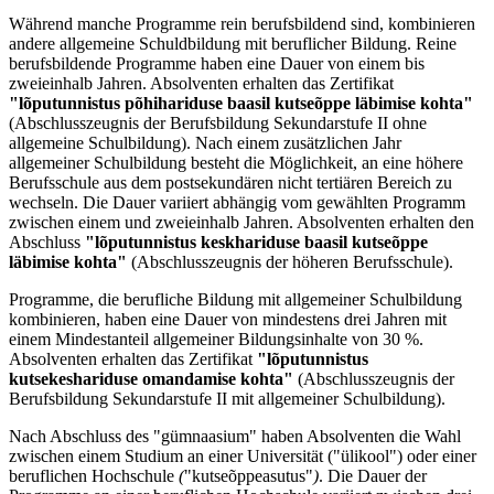
Während manche Programme rein berufsbildend sind, kombinieren
andere allgemeine Schuldbildung mit beruflicher Bildung. Reine
berufsbildende Programme haben eine Dauer von einem bis
zweieinhalb Jahren. Absolventen erhalten das Zertifikat
"lõputunnistus põhihariduse baasil kutseõppe läbimise kohta"
(Abschlusszeugnis der Berufsbildung Sekundarstufe II ohne
allgemeine Schulbildung). Nach einem zusätzlichen Jahr
allgemeiner Schulbildung besteht die Möglichkeit, an eine höhere
Berufsschule aus dem postsekundären nicht tertiären Bereich zu
wechseln. Die Dauer variiert abhängig vom gewählten Programm
zwischen einem und zweieinhalb Jahren. Absolventen erhalten den
Abschluss
"lõputunnistus keskhariduse baasil kutseõppe
läbimise
kohta"
(Abschlusszeugnis der höheren Berufsschule).
Programme, die berufliche Bildung mit allgemeiner Schulbildung
kombinieren, haben eine Dauer von mindestens drei Jahren mit
einem Mindestanteil allgemeiner Bildungsinhalte von 30 %.
Absolventen erhalten das Zertifikat
"lõputunnistus
kutsekeshariduse omandamise kohta"
(Abschlusszeugnis der
Berufsbildung Sekundarstufe II mit allgemeiner Schulbildung).
Nach Abschluss des "gümnaasium" haben Absolventen die Wahl
zwischen einem Studium an einer Universität ("ülikool") oder einer
beruflichen Hochschule
(
"kutseõppeasutus"
)
. Die Dauer der