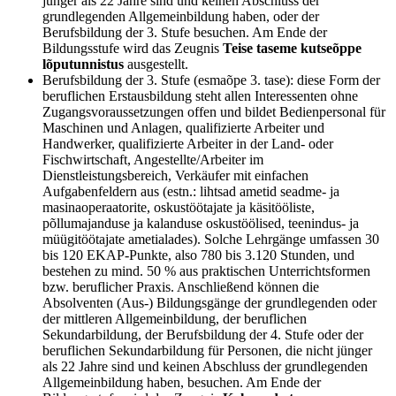
jünger als 22 Jahre sind und keinen Abschluss der
grundlegenden Allgemeinbildung haben, oder der
Berufsbildung der 3. Stufe besuchen. Am Ende der
Bildungsstufe wird das Zeugnis
Teise taseme kutseõppe
lõputunnistus
ausgestellt.
Berufsbildung der 3. Stufe (esmaõpe 3. tase): diese Form der
beruflichen Erstausbildung steht allen Interessenten ohne
Zugangsvoraussetzungen offen und bildet Bedienpersonal für
Maschinen und Anlagen, qualifizierte Arbeiter und
Handwerker, qualifizierte Arbeiter in der Land- oder
Fischwirtschaft, Angestellte/Arbeiter im
Dienstleistungsbereich, Verkäufer mit einfachen
Aufgabenfeldern aus (estn.: lihtsad ametid seadme- ja
masinaoperaatorite, oskustöötajate ja käsitööliste,
põllumajanduse ja kalanduse oskustöölised, teenindus- ja
müügitöötajate ametialades). Solche Lehrgänge umfassen 30
bis 120 EKAP-Punkte, also 780 bis 3.120 Stunden, und
bestehen zu mind. 50 % aus praktischen Unterrichtsformen
bzw. beruflicher Praxis. Anschließend können die
Absolventen (Aus-) Bildungsgänge der grundlegenden oder
der mittleren Allgemeinbildung, der beruflichen
Sekundarbildung, der Berufsbildung der 4. Stufe oder der
beruflichen Sekundarbildung für Personen, die nicht jünger
als 22 Jahre sind und keinen Abschluss der grundlegenden
Allgemeinbildung haben, besuchen. Am Ende der