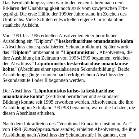
Das Berufsbildungssystem war in den ersten Jahren nach dem
Erklären der Unabhängigkeit noch stark vom sowjetischen Erbe
geprägt. Die erste Hälfte der 1990er Jahre stand im Zeichen des
Umbruchs. Viele Schulen entwickelten eigene Curricula ohne
staatliche Aufsicht.
Von 1991 bis 1996 erhielten Absolventen einer beruflichen
Ausbildung ein "Diplom" (
"keskerihariduse omandamise kohta"
- Abschluss einer spezialisierten Sekundarbildung). Später wurde
das
"Diplom"
umbenannt in
"Lõputunnistus".
Absolventen, die
ihre Ausbildung im Zeitraum von 1995-1999 begannen, erhielten
den Abschluss
"Lõputunnistus keskerihariduse omandamise
kohta
" (Abschluss einer spezialisierten Sekundarbildung). Beide
Ausbildungsgänge konnten nach erfolgreichem Abschluss der
Sekundarstufe I oder II begonnen werden.
Der Abschluss
"Lõputunnistus kutse- ja keskhariduse
omandamise kohta
" (Zertifikat beruflicher und sekundärer
Bildung) konnte seit 1995 erworben werden. Absolventen, die ihre
Ausbildung im Schuljahr 1997/98 begannen, waren die Letzten, die
diesen Abschluss erhielten.
Nach dem Inkrafttreten des "Vocational Education Institution Act"
von 1998 (
Kutseõppeasutuse seadus)
erhielten Absolventen, die ihre
Ausbildung nach Abschluss der Sekundarstufe I begannen, den