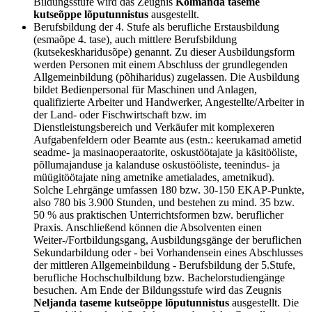
Bildungsstufe wird das Zeugnis
Kolmanda taseme
kutseõppe lõputunnistus
ausgestellt.
Berufsbildung der 4. Stufe als berufliche Erstausbildung
(esmaõpe 4. tase), auch mittlere Berufsbildung
(kutsekeskharidusõpe) genannt. Zu dieser Ausbildungsform
werden Personen mit einem Abschluss der grundlegenden
Allgemeinbildung (põhiharidus) zugelassen. Die Ausbildung
bildet Bedienpersonal für Maschinen und Anlagen,
qualifizierte Arbeiter und Handwerker, Angestellte/Arbeiter in
der Land- oder Fischwirtschaft bzw. im
Dienstleistungsbereich und Verkäufer mit komplexeren
Aufgabenfeldern oder Beamte aus (estn.: keerukamad ametid
seadme- ja masinaoperaatorite, oskustöötajate ja käsitööliste,
põllumajanduse ja kalanduse oskustööliste, teenindus- ja
müügitöötajate ning ametnike ametialades, ametnikud).
Solche Lehrgänge umfassen 180 bzw. 30-150 EKAP-Punkte,
also 780 bis 3.900 Stunden, und bestehen zu mind. 35 bzw.
50 % aus praktischen Unterrichtsformen bzw. beruflicher
Praxis. Anschließend können die Absolventen einen
Weiter-/Fortbildungsgang, Ausbildungsgänge der beruflichen
Sekundarbildung oder - bei Vorhandensein eines Abschlusses
der mittleren Allgemeinbildung - Berufsbildung der 5.Stufe,
berufliche Hochschulbildung bzw. Bachelorstudiengänge
besuchen. Am Ende der Bildungsstufe wird das Zeugnis
Neljanda taseme kutseõppe lõputunnistus
ausgestellt. Die