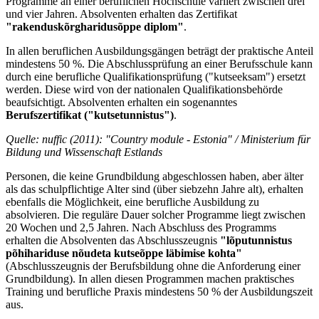
Programme an einer beruflichen Hochschule variiert zwischen drei
und vier Jahren. Absolventen erhalten das Zertifikat
"rakenduskõrgharidusõppe diplom"
.
In allen beruflichen Ausbildungsgängen beträgt der praktische Anteil
mindestens 50 %. Die Abschlussprüfung an einer Berufsschule kann
durch eine berufliche Qualifikationsprüfung ("kutseeksam") ersetzt
werden. Diese wird von der nationalen Qualifikationsbehörde
beaufsichtigt. Absolventen erhalten ein sogenanntes
Berufszertifikat ("kutsetunnistus")
.
Quelle: nuffic (2011): "Country module
-
Estonia" / Ministerium für
Bildung und Wissenschaft Estlands
Personen, die keine Grundbildung abgeschlossen haben, aber älter
als das schulpflichtige Alter sind (über siebzehn Jahre alt), erhalten
ebenfalls die Möglichkeit, eine berufliche Ausbildung zu
absolvieren. Die reguläre Dauer solcher Programme liegt zwischen
20 Wochen und 2,5 Jahren. Nach Abschluss des Programms
erhalten die Absolventen das Abschlusszeugnis
"lõputunnistus
põhihariduse nõudeta kutseõppe läbimise kohta"
(Abschlusszeugnis der Berufsbildung ohne die Anforderung einer
Grundbildung). In allen diesen Programmen machen praktisches
Training und berufliche Praxis mindestens 50 % der Ausbildungszeit
aus.