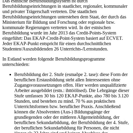
Das estnische Berufsbildungssystem ist durch
Berufsbildungseinrichtungen in staatlicher, regionaler, kommunaler
und privater Trägerschaft vertreten. Die staatlichen
Berufsbildungseinrichtungen unterstehen dem Staat, der durch das
Ministerium für Bildung und Forschung oder regionale bzw.
kommunale Regierungen vertreten wird. In der estnischen
Berufsbildung wurde im Jahr 2013 das Credit-Points-System
eingeführt: Das EKAP-Credit-Point-System basiert auf ECVET.
Jeder EKAP-Punkt entspricht für einen durchschnittlichen
Studenten/Auszubildenden 26 Unterrichts-/Lernstunden.
In Estland werden folgende Berufsbildungsprogramme
unterschieden:
Berufsbildung der 2. Stufe (esmaõpe 2. tase): diese Form der
beruflichen Erstausbildung steht allen Interessenten ohne
Zugangsvoraussetzungen offen. Hier werden unqualifizierte
Arbeiter ausgebildet (estn.: ihttöölised). Die Lehrgänge dieser
Stufe umfassen 30 bis 120 EKAP-Punkte, also 780 bis 3.120
Stunden, und bestehen zu mind. 70 % aus praktischen
Unterrichtsformen bzw. beruflicher Praxis. Anschließend
können die Absolventen (Aus-) Bildungsgänge der
grundlegenden oder der mittleren Allgemeinbildung, der
beruflichen Sekundarbildung, der Berufsbildung der 4. Stufe,
der beruflichen Sekundarbildung für Personen, die nicht