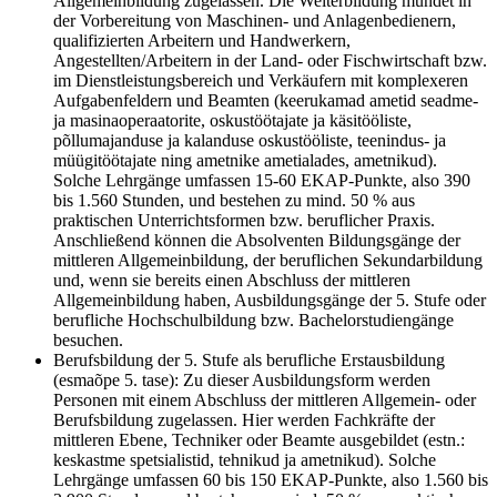
Allgemeinbildung zugelassen. Die Weiterbildung mündet in
der Vorbereitung von Maschinen- und Anlagenbedienern,
qualifizierten Arbeitern und Handwerkern,
Angestellten/Arbeitern in der Land- oder Fischwirtschaft bzw.
im Dienstleistungsbereich und Verkäufern mit komplexeren
Aufgabenfeldern und Beamten (keerukamad ametid seadme-
ja masinaoperaatorite, oskustöötajate ja käsitööliste,
põllumajanduse ja kalanduse oskustööliste, teenindus- ja
müügitöötajate ning ametnike ametialades, ametnikud).
Solche Lehrgänge umfassen 15-60 EKAP-Punkte, also 390
bis 1.560 Stunden, und bestehen zu mind. 50 % aus
praktischen Unterrichtsformen bzw. beruflicher Praxis.
Anschließend können die Absolventen Bildungsgänge der
mittleren Allgemeinbildung, der beruflichen Sekundarbildung
und, wenn sie bereits einen Abschluss der mittleren
Allgemeinbildung haben, Ausbildungsgänge der 5. Stufe oder
berufliche Hochschulbildung bzw. Bachelorstudiengänge
besuchen.
Berufsbildung der 5. Stufe als berufliche Erstausbildung
(esmaõpe 5. tase): Zu dieser Ausbildungsform werden
Personen mit einem Abschluss der mittleren Allgemein- oder
Berufsbildung zugelassen. Hier werden Fachkräfte der
mittleren Ebene, Techniker oder Beamte ausgebildet (estn.:
keskastme spetsialistid, tehnikud ja ametnikud). Solche
Lehrgänge umfassen 60 bis 150 EKAP-Punkte, also 1.560 bis