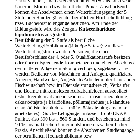
3.900 Stunden, und bestehen zu mind. 50 % aus praktischen
Unterrichtsformen bzw. beruflicher Praxis. Anschließend
können die Absolventen einen Weiterbildungsgang der 5.
Stufe oder Studiengänge der beruflichen Hochschulbildung
bzw. Bachelorstudiengänge besuchen. Am Ende der
Bildungsstufe wird das Zeugnis
Kutseerihariduse
lõputunnistus
ausgestellt.
Berufsbildung der 5. Stufe als berufliche
Weiterbildung/Fortbildung (jätkuõpe 5. tase): Zu dieser
Weiterbildungsform werden Personen, die einen
Berufsabschluss der 4. oder 5. Qualifikationsstufe besitzen
oder über entsprechende Kompetenzen und einen Abschluss
der mittleren Allgemeinbildung verfügen, zugelassen. Hier
werden Bediener von Maschinen und Anlagen, qualifizierte
Arbeiter, Handwerker, Angestellte/Arbeiter in der Land- oder
Fischwirtschaft bzw. im Dienstleistungsbereich, Verkäufer
und Beamte mit komplexen Aufgabenfeldern ausgebildet
(estn.: keerukamad ametid seadme- ja masinaoperaatorite,
oskustöötajate ja käsitööliste, põllumajanduse ja kalanduse
oskustööliste, teenindus- ja müügitöötajate ning ametnike
ametialades). Solche Lehrgänge umfassen 15-60 EKAP-
Punkte, also 390 bis 1.560 Stunden, und bestehen zu mind.
50 % aus praktischen Unterrichtsformen bzw. beruflicher
Praxis. Anschließend können die Absolventen Studiengänge
der beruflichen Hochschulbildung bzw.