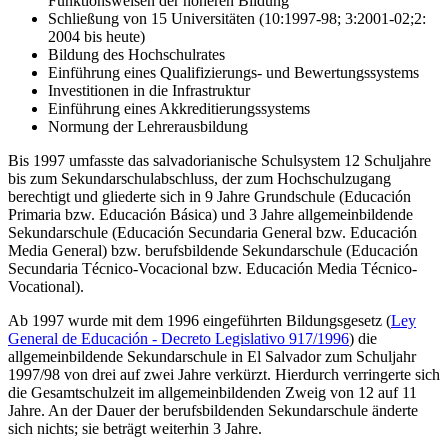
Funktionsweisen der höheren Bildung
Schließung von 15 Universitäten (10:1997-98; 3:2001-02;2:
2004 bis heute)
Bildung des Hochschulrates
Einführung eines Qualifizierungs- und Bewertungssystems
Investitionen in die Infrastruktur
Einführung eines Akkreditierungssystems
Normung der Lehrerausbildung
Bis 1997 umfasste das salvadorianische Schulsystem 12 Schuljahre
bis zum Sekundarschulabschluss, der zum Hochschulzugang
berechtigt und gliederte sich in 9 Jahre Grundschule (Educación
Primaria bzw. Educación Básica) und 3 Jahre allgemeinbildende
Sekundarschule (Educación Secundaria General bzw. Educación
Media General) bzw. berufsbildende Sekundarschule (Educación
Secundaria Técnico-Vocacional bzw. Educación Media Técnico-
Vocational).
Ab 1997 wurde mit dem 1996 eingeführten Bildungsgesetz (
Ley
General de Educación - Decreto Legislativo 917/1996
) die
allgemeinbildende Sekundarschule in El Salvador zum Schuljahr
1997/98 von drei auf zwei Jahre verkürzt. Hierdurch verringerte sich
die Gesamtschulzeit im allgemeinbildenden Zweig von 12 auf 11
Jahre. An der Dauer der berufsbildenden Sekundarschule änderte
sich nichts; sie beträgt weiterhin 3 Jahre.