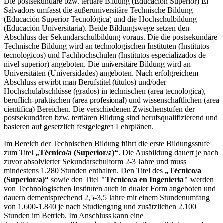
Die postsekundäre bzw. tertiäre Bildung (Educación Superior) El
Salvadors umfasst die außeruniversitäre Technische Bildung
(Educación Superior Tecnológica) und die Hochschulbildung
(Educación Universitaria). Beide Bildungswege setzen den
Abschluss der Sekundarschulbildung voraus. Die die postsekundäre
Technische Bildung wird an technologischen Instituten (Institutos
tecnologicos) und Fachhochschulen (Institutos especializados de
nivel superior) angeboten. Die universitäre Bildung wird an
Universitäten (Universidades) angeboten. Nach erfolgreichem
Abschluss erwirbt man Berufstitel (títulos) und/oder
Hochschulabschlüsse (grados) in technischen (area tecnologica),
beruflich-praktischen (area profesional) und wissenschaftlichen (area
cientifica) Bereichen. Die verschiedenen Zwischenstufen der
postsekundären bzw. tertiären Bildung sind berufsqualifizierend und
basieren auf gesetzlich festgelegten Lehrplänen.
Im Bereich der
Technischen Bildung
führt die erste Bildungsstufe
zum Titel
„Técnico/a (Superior/a)“
. Die Ausbildung dauert je nach
zuvor absolvierter Sekundarschulform 2-3 Jahre und muss
mindestens 1.280 Stunden enthalten. Den Titel des
„Técnico/a
(Superior/a)“
sowie den Titel
"Técnico/a en Ingeniería"
werden
von Technologischen Instituten auch in dualer Form angeboten und
dauern dementsprechend 2,5-3,5 Jahre mit einem Stundenumfang
von 1.600-1.840 je nach Studiengang und zusätzlichen 2.100
Stunden im Betrieb. Im Anschluss kann eine