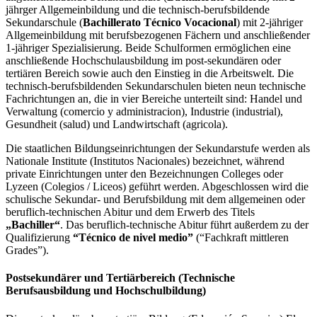
jährger Allgemeinbildung und die technisch-berufsbildende
Sekundarschule (
Bachillerato Técnico Vocacional
) mit 2-jähriger
Allgemeinbildung mit berufsbezogenen Fächern und anschließender
1-jähriger Spezialisierung. Beide Schulformen ermöglichen eine
anschließende Hochschulausbildung im post-sekundären oder
tertiären Bereich sowie auch den Einstieg in die Arbeitswelt. Die
technisch-berufsbildenden Sekundarschulen bieten neun technische
Fachrichtungen an, die in vier Bereiche unterteilt sind: Handel und
Verwaltung (comercio y administracion), Industrie (industrial),
Gesundheit (salud) und Landwirtschaft (agricola).
Die staatlichen Bildungseinrichtungen der Sekundarstufe werden als
Nationale Institute (Institutos Nacionales) bezeichnet, während
private Einrichtungen unter den Bezeichnungen Colleges oder
Lyzeen (Colegios / Liceos) geführt werden. Abgeschlossen wird die
schulische Sekundar- und Berufsbildung mit dem allgemeinen oder
beruflich-technischen Abitur und dem Erwerb des Titels
„Bachiller“
. Das beruflich-technische Abitur führt außerdem zu der
Qualifizierung
“Técnico de nivel medio”
(“Fachkraft mittleren
Grades”).
Postsekundärer und Tertiärbereich (Technische
Berufsausbildung und Hochschulbildung)