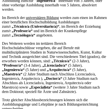
Ausbildung zum/zur
"Ingeniero/a"
innerhalb von 3 Jahren, oder
ohne vorherige Ausbildung innerhalb von 5 Jahren, absolviert
werden.
Im Bereich der
universitären Bildung
werden zum einen im Rahmen
einer beruflichen Hochschulbildung Ausbildungen
zum/r
„Técnico/a (Universitario/a)“
, im Bereich der Erziehung
zum/r
„Profesor/a“
und im Bereich der Krankenpflege
zum/r
„Tecnólogo/a“
angeboten.
Des Weiteren werden im tertiären Bereich
Hochschulabschlüsse vergeben, die auf Berufe mit
multidisziplinären Studien in Naturwissenschaften, Kunst, Kultur
und Technik ausgerichtet sind. Die verschiedenen Titel (grados), die
erworben werden können, sind:
„Técnico/a”
(2-3 Jahre),
“Profesor/a“
(3-4 Jahre),
„Licenciado/a“
(5 Jahre),
„Ingeniero/a“
(5 Jahre) und
„Arquitecto/a“
(5 Jahre),
„Maestro/a“
(2 Jahre Studium nach Abschluss Licenciado/a,
Ingeniero/a, Arquitecto/a ),
„Doctor/a“
(3 Jahre Studium nach
Abschluss als Licenciado/a, Ingeniero/a, Arquitecto/a oder
Maestro/a) sowie
„Especialista“
(weitere 3 Jahre Studium nach
dem Doktorat; speziell für Ärzte und Zahnärzte).
Trotz gleicher Abschlussbezeichnungen können sich die
Ausbildungsgänge und Lehrpläne je nach Bildungseinrichtung
unterscheiden.