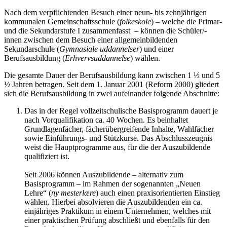
Nach dem verpflichtenden Besuch einer neun- bis zehnjährigen
kommunalen Gemeinschaftsschule (
folkeskole
) – welche die Primar-
und die Sekundarstufe I zusammenfasst – können die Schüler/-
innen zwischen dem Besuch einer allgemeinbildenden
Sekundarschule (
Gymnasiale uddannelser
) und einer
Berufsausbildung (
Erhvervsuddannelse
) wählen.
Die gesamte Dauer der Berufsausbildung kann zwischen 1 ½ und 5
½ Jahren betragen. Seit dem 1. Januar 2001 (Reform 2000) gliedert
sich die Berufsausbildung in zwei aufeinander folgende Abschnitte:
Das in der Regel vollzeitschulische Basisprogramm dauert je
nach Vorqualifikation ca. 40 Wochen. Es beinhaltet
Grundlagenfächer, fächerübergreifende Inhalte, Wahlfächer
sowie Einführungs- und Stützkurse. Das Abschlusszeugnis
weist die Hauptprogramme aus, für die der Auszubildende
qualifiziert ist.
Seit 2006 können Auszubildende – alternativ zum
Basisprogramm – im Rahmen der sogenannten „Neuen
Lehre“ (
ny mesterlære
) auch einen praxisorientierten Einstieg
wählen. Hierbei absolvieren die Auszubildenden ein ca.
einjähriges Praktikum in einem Unternehmen, welches mit
einer praktischen Prüfung abschließt und ebenfalls für den