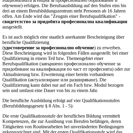
Националната агенция за професионално образование и
обучение) erfolgen. Die Berufsausbildung auf den Stufen eins bis
drei an einem Berufsbildungszentrum steht Personen ab 16 Jahren
offen. Am Ende wird das "Zeugnis einer Berufsqualifikation" -
свидетелство за придобита професионална квалификация
ausgestellt.
Es ist auch möglich eine staatlich anerkannte Bescheinigung über
berufliche Qualifizierung
(
удостоверение за професионално обучение
) zu erwerben.
Diese Bescheinigung wird in folgenden Fällen ausgestellt: bei einer
Qualifizierung in einem Teil bzw. Themengebiet einer
Berufsqualifikation (завършено професионално обучение за
придобиване на квалификация по част от професията) oder zur
Aktualisierung bzw. Erweiterung einer bereits vorhandenen
Qualifikation (актуализиране или разширяване). Die
Qualifizierung kann dabei nur auf ein Fach bzw. Modul bezogen
sein und umfasst eine Dauer von bis zu einem Jahr.
Die berufliche Ausbildung erfolgt auf vier Qualifikationsstufen
(Berufsbildungsgesetz § 8 Abs. 1 - 5):
Die erste Qualifikationsstufe der beruflichen Bildung vermittelt
Kompetenzen, die zur Ausübung von Berufen befähigen, deren
Tätigkeiten von Routinearbeiten bei unveränderten Bedingungen
gekennzeichnet sind. Mit der ersten Qualifikationsstufe wird das