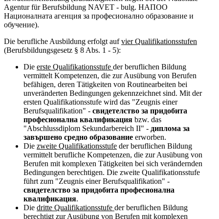
Agentur für Berufsbildung NAVET - bulg. НАПОО
Националната агенция за професионално образование и
обучение).
Die berufliche Ausbildung erfolgt auf
vier Qualifikationsstufen
(Berufsbildungsgesetz § 8 Abs. 1 - 5):
Die
erste Qualifikationsstufe
der beruflichen Bildung
vermittelt Kompetenzen, die zur Ausübung von Berufen
befähigen, deren Tätigkeiten von Routinearbeiten bei
unveränderten Bedingungen gekennzeichnet sind. Mit der
ersten Qualifikationsstufe wird das "Zeugnis einer
Berufsqualifikation" -
свидетелство за придобита
професионална квалификация
bzw. das
"Abschlussdiplom Sekundarbereich II" -
диплома за
завършено средно образование
erworben.
Die
zweite Qualifikationsstufe
der beruflichen Bildung
vermittelt berufliche Kompetenzen, die zur Ausübung von
Berufen mit komplexen Tätigkeiten bei sich verändernden
Bedingungen berechtigen. Die zweite Qualifikationsstufe
führt zum "Zeugnis einer Berufsqualifikation" -
свидетелство за придобита професионална
квалификация
.
Die
dritte Qualifikationsstufe
der beruflichen Bildung
berechtigt zur Ausübung von Berufen mit komplexen