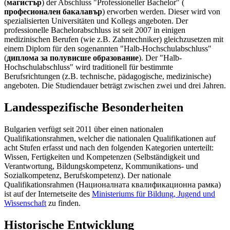
(
магистър
) der Abschluss "Professioneller Bachelor" (
професионален бакалавър
) erworben werden. Dieser wird von
spezialisierten Universitäten und Kollegs angeboten. Der
professionelle Bachelorabschluss ist seit 2007 in einigen
medizinischen Berufen (wie z.B. Zahntechniker) gleichzusetzen mit
einem Diplom für den sogenannten "Halb-Hochschulabschluss"
(
диплома за полувисше образование
). Der "Halb-
Hochschulabschluss" wird traditionell für bestimmte
Berufsrichtungen (z.B. technische, pädagogische, medizinische)
angeboten. Die Studiendauer beträgt zwischen zwei und drei Jahren.
Landesspezifische Besonderheiten
Bulgarien verfügt seit 2011 über einen nationalen
Qualifikationsrahmen, welcher die nationalen Qualifikationen auf
acht Stufen erfasst und nach den folgenden Kategorien unterteilt:
Wissen, Fertigkeiten und Kompetenzen (Selbständigkeit und
Verantwortung, Bildungskompetenz, Kommunikations- und
Sozialkompetenz, Berufskompetenz). Der nationale
Qualifikationsrahmen (Националната квалификационна рамка)
ist auf der Internetseite des
Ministeriums für Bildung, Jugend und
Wissenschaft
zu finden.
Historische Entwicklung