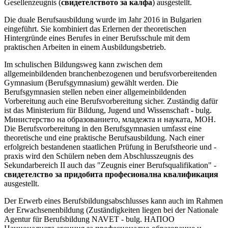
Gesellenzeugnis (
свидетелството за калфа
) ausgestellt.
Die duale Berufsausbildung wurde im Jahr 2016 in Bulgarien
eingeführt. Sie kombiniert das Erlernen der theoretischen
Hintergründe eines Berufes in einer Berufsschule mit dem
praktischen Arbeiten in einem Ausbildungsbetrieb.
Im schulischen Bildungsweg kann zwischen dem
allgemeinbildenden branchenbezogenen und berufsvorbereitenden
Gymnasium (Berufsgymnasium) gewählt werden. Die
Berufsgymnasien stellen neben einer allgemeinbildenden
Vorbereitung auch eine Berufsvorbereitung sicher. Zuständig dafür
ist das Ministerium für Bildung, Jugend und Wissenschaft
-
bulg.
Министерство на образованието, младежта и науката, MOH.
Die Berufsvorbereitung in den Berufsgymnasien umfasst eine
theoretische und eine praktische Berufsausbildung. Nach einer
erfolgreich bestandenen staatlichen Prüfung in Berufstheorie und -
praxis wird den Schülern neben dem Abschlusszeugnis des
Sekundarbereich II auch das "Zeugnis einer Berufsqualifikation" -
свидетелство за придобита професионална квалификация
ausgestellt.
Der Erwerb eines Berufsbildungsabschlusses kann auch im Rahmen
der Erwachsenenbildung (Zuständigkeiten liegen bei der Nationale
Agentur für Berufsbildung NAVET - bulg. НАПОО