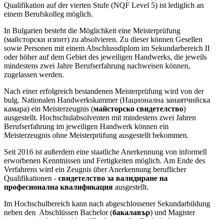
Qualifikation auf der vierten Stufe (NQF Level 5) ist lediglich an
einem Berufskolleg möglich.
In Bulgarien besteht die Möglichkeit eine Meisterprüfung
(майсторски изпит) zu absolvieren. Zu dieser können Gesellen
sowie Personen mit einem Abschlussdiplom im Sekundarbereich II
oder höher auf dem Gebiet des jeweiligen Handwerks, die jeweils
mindestens zwei Jahre Berufserfahrung nachweisen können,
zugelassen werden.
Nach einer erfolgreich bestandenen Meisterprüfung wird von der
bulg. Nationalen Handwerkskammer (Национална занаятчийска
камара) ein Meisterzeugnis (
майсторско свидетелство
)
ausgestellt. Hochschulabsolventen mit mindestens zwei Jahren
Berufserfahrung im jeweiligen Handwerk können ein
Meisterzeugnis ohne Meisterprüfung ausgestellt bekommen.
Seit 2016 ist außerdem eine staatliche Anerkennung von informell
erworbenen Kenntnissen und Fertigkeiten möglich. Am Ende des
Verfahrens wird ein Zeugnis über Anerkennung beruflicher
Qualifikationen -
свидетелство за валидиране на
професионална квалификация
ausgestellt.
Im Hochschulbereich kann nach abgeschlossener Sekundarbildung
neben den Abschlüssen Bachelor (
бакалавър
) und Magister