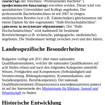
(
магистър
) der Abschluss "Professioneller Bachelor" (
професионален бакалавър
) erworben werden. Dieser wird von
spezialisierten Universitäten und Kollegs angeboten. Der
professionelle Bachelorabschluss ist seit 2007 in einigen
medizinischen Berufen (wie z.B. Zahntechniker) gleichzusetzen mit
einem Diplom für den sogenannten "Halb-Hochschulabschluss"
(
диплома за полувисше образование
). Der "Halb-
Hochschulabschluss" wird traditionell für bestimmte
Berufsrichtungen (z.B. technische, pädagogische, medizinische)
angeboten. Die Studiendauer beträgt zwischen zwei und drei Jahren.
Landesspezifische Besonderheiten
Bulgarien verfügt seit 2011 über einen nationalen
Qualifikationsrahmen, welcher die nationalen Qualifikationen auf
acht Stufen erfasst und nach den folgenden Kategorien unterteilt:
Wissen, Fertigkeiten und Kompetenzen (Selbständigkeit und
Verantwortung, Bildungskompetenz, Kommunikations- und
Sozialkompetenz, Berufskompetenz). Der nationale
Qualifikationsrahmen (Националната квалификационна рамка)
ist auf der Internetseite des
Ministeriums für Bildung, Jugend und
Wissenschaft
zu finden.
Historische Entwicklung