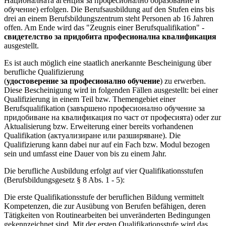
Националната агенция за професионално образование и
обучение) erfolgen. Die Berufsausbildung auf den Stufen eins bis
drei an einem Berufsbildungszentrum steht Personen ab 16 Jahren
offen. Am Ende wird das "Zeugnis einer Berufsqualifikation" -
свидетелство за придобита професионална квалификация
ausgestellt.
Es ist auch möglich eine staatlich anerkannte Bescheinigung über
berufliche Qualifizierung
(
удостоверение за професионално обучение
) zu erwerben.
Diese Bescheinigung wird in folgenden Fällen ausgestellt: bei einer
Qualifizierung in einem Teil bzw. Themengebiet einer
Berufsqualifikation (завършено професионално обучение за
придобиване на квалификация по част от професията) oder zur
Aktualisierung bzw. Erweiterung einer bereits vorhandenen
Qualifikation (актуализиране или разширяване). Die
Qualifizierung kann dabei nur auf ein Fach bzw. Modul bezogen
sein und umfasst eine Dauer von bis zu einem Jahr.
Die berufliche Ausbildung erfolgt auf vier Qualifikationsstufen
(Berufsbildungsgesetz § 8 Abs. 1 - 5):
Die erste Qualifikationsstufe der beruflichen Bildung vermittelt
Kompetenzen, die zur Ausübung von Berufen befähigen, deren
Tätigkeiten von Routinearbeiten bei unveränderten Bedingungen
gekennzeichnet sind. Mit der ersten Qualifikationsstufe wird das