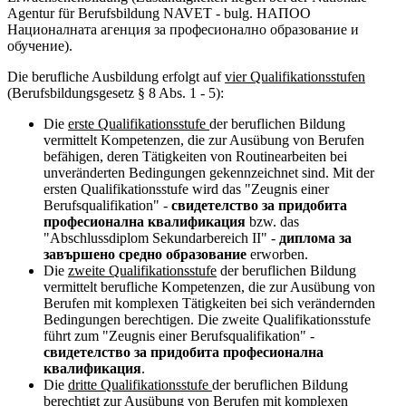
Agentur für Berufsbildung NAVET - bulg. НАПОО
Националната агенция за професионално образование и
обучение).
Die berufliche Ausbildung erfolgt auf
vier Qualifikationsstufen
(Berufsbildungsgesetz § 8 Abs. 1 - 5):
Die
erste Qualifikationsstufe
der beruflichen Bildung
vermittelt Kompetenzen, die zur Ausübung von Berufen
befähigen, deren Tätigkeiten von Routinearbeiten bei
unveränderten Bedingungen gekennzeichnet sind. Mit der
ersten Qualifikationsstufe wird das "Zeugnis einer
Berufsqualifikation" -
свидетелство за придобита
професионална квалификация
bzw. das
"Abschlussdiplom Sekundarbereich II" -
диплома за
завършено средно образование
erworben.
Die
zweite Qualifikationsstufe
der beruflichen Bildung
vermittelt berufliche Kompetenzen, die zur Ausübung von
Berufen mit komplexen Tätigkeiten bei sich verändernden
Bedingungen berechtigen. Die zweite Qualifikationsstufe
führt zum "Zeugnis einer Berufsqualifikation" -
свидетелство за придобита професионална
квалификация
.
Die
dritte Qualifikationsstufe
der beruflichen Bildung
berechtigt zur Ausübung von Berufen mit komplexen