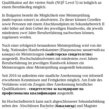
Qualifikation auf der vierten Stufe (NQF Level 5) ist lediglich an
einem Berufskolleg möglich.
In Bulgarien besteht die Möglichkeit eine Meisterprüfung
(майсторски изпит) zu absolvieren. Zu dieser können Gesellen
sowie Personen mit einem Abschlussdiplom im Sekundarbereich II
oder höher auf dem Gebiet des jeweiligen Handwerks, die jeweils
mindestens zwei Jahre Berufserfahrung nachweisen können,
zugelassen werden.
Nach einer erfolgreich bestandenen Meisterprüfung wird von der
bulg. Nationalen Handwerkskammer (Национална занаятчийска
камара) ein Meisterzeugnis (
майсторско свидетелство
)
ausgestellt. Hochschulabsolventen mit mindestens zwei Jahren
Berufserfahrung im jeweiligen Handwerk können ein
Meisterzeugnis ohne Meisterprüfung ausgestellt bekommen.
Seit 2016 ist außerdem eine staatliche Anerkennung von informell
erworbenen Kenntnissen und Fertigkeiten möglich. Am Ende des
Verfahrens wird ein Zeugnis über Anerkennung beruflicher
Qualifikationen -
свидетелство за валидиране на
професионална квалификация
ausgestellt.
Im Hochschulbereich kann nach abgeschlossener Sekundarbildung
neben den Abschlüssen Bachelor (
бакалавър
) und Magister