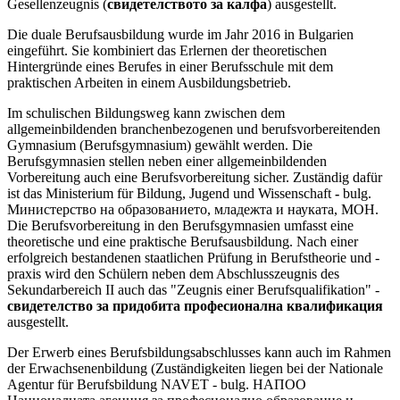
Gesellenzeugnis (
свидетелството за калфа
) ausgestellt.
Die duale Berufsausbildung wurde im Jahr 2016 in Bulgarien
eingeführt. Sie kombiniert das Erlernen der theoretischen
Hintergründe eines Berufes in einer Berufsschule mit dem
praktischen Arbeiten in einem Ausbildungsbetrieb.
Im schulischen Bildungsweg kann zwischen dem
allgemeinbildenden branchenbezogenen und berufsvorbereitenden
Gymnasium (Berufsgymnasium) gewählt werden. Die
Berufsgymnasien stellen neben einer allgemeinbildenden
Vorbereitung auch eine Berufsvorbereitung sicher. Zuständig dafür
ist das Ministerium für Bildung, Jugend und Wissenschaft
-
bulg.
Министерство на образованието, младежта и науката, MOH.
Die Berufsvorbereitung in den Berufsgymnasien umfasst eine
theoretische und eine praktische Berufsausbildung. Nach einer
erfolgreich bestandenen staatlichen Prüfung in Berufstheorie und -
praxis wird den Schülern neben dem Abschlusszeugnis des
Sekundarbereich II auch das "Zeugnis einer Berufsqualifikation" -
свидетелство за придобита професионална квалификация
ausgestellt.
Der Erwerb eines Berufsbildungsabschlusses kann auch im Rahmen
der Erwachsenenbildung (Zuständigkeiten liegen bei der Nationale
Agentur für Berufsbildung NAVET - bulg. НАПОО