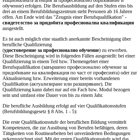
Националната агенция за професионално образование и
обучение) erfolgen. Die Berufsausbildung auf den Stufen eins bis
drei an einem Berufsbildungszentrum steht Personen ab 16 Jahren
offen. Am Ende wird das "Zeugnis einer Berufsqualifikation" -
свидетелство за придобита професионална квалификация
ausgestellt.
Es ist auch möglich eine staatlich anerkannte Bescheinigung über
berufliche Qualifizierung
(
удостоверение за професионално обучение
) zu erwerben.
Diese Bescheinigung wird in folgenden Fällen ausgestellt: bei einer
Qualifizierung in einem Teil bzw. Themengebiet einer
Berufsqualifikation (завършено професионално обучение за
придобиване на квалификация по част от професията) oder zur
Aktualisierung bzw. Erweiterung einer bereits vorhandenen
Qualifikation (актуализиране или разширяване). Die
Qualifizierung kann dabei nur auf ein Fach bzw. Modul bezogen
sein und umfasst eine Dauer von bis zu einem Jahr.
Die berufliche Ausbildung erfolgt auf vier Qualifikationsstufen
(Berufsbildungsgesetz § 8 Abs. 1 - 5):
Die erste Qualifikationsstufe der beruflichen Bildung vermittelt
Kompetenzen, die zur Ausübung von Berufen befähigen, deren
Tätigkeiten von Routinearbeiten bei unveränderten Bedingungen
gekennzeichnet sind. Mit der ersten Qualifikationsstufe wird das