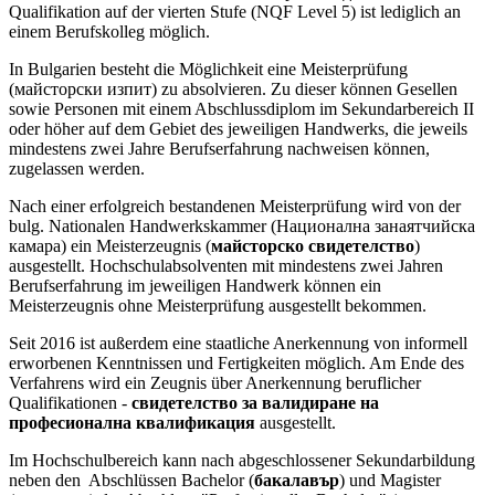
Qualifikation auf der vierten Stufe (NQF Level 5) ist lediglich an
einem Berufskolleg möglich.
In Bulgarien besteht die Möglichkeit eine Meisterprüfung
(майсторски изпит) zu absolvieren. Zu dieser können Gesellen
sowie Personen mit einem Abschlussdiplom im Sekundarbereich II
oder höher auf dem Gebiet des jeweiligen Handwerks, die jeweils
mindestens zwei Jahre Berufserfahrung nachweisen können,
zugelassen werden.
Nach einer erfolgreich bestandenen Meisterprüfung wird von der
bulg. Nationalen Handwerkskammer (Национална занаятчийска
камара) ein Meisterzeugnis (
майсторско свидетелство
)
ausgestellt. Hochschulabsolventen mit mindestens zwei Jahren
Berufserfahrung im jeweiligen Handwerk können ein
Meisterzeugnis ohne Meisterprüfung ausgestellt bekommen.
Seit 2016 ist außerdem eine staatliche Anerkennung von informell
erworbenen Kenntnissen und Fertigkeiten möglich. Am Ende des
Verfahrens wird ein Zeugnis über Anerkennung beruflicher
Qualifikationen -
свидетелство за валидиране на
професионална квалификация
ausgestellt.
Im Hochschulbereich kann nach abgeschlossener Sekundarbildung
neben den Abschlüssen Bachelor (
бакалавър
) und Magister