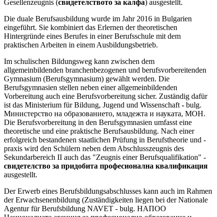
Gesellenzeugnis (
свидетелството за калфа
) ausgestellt.
Die duale Berufsausbildung wurde im Jahr 2016 in Bulgarien
eingeführt. Sie kombiniert das Erlernen der theoretischen
Hintergründe eines Berufes in einer Berufsschule mit dem
praktischen Arbeiten in einem Ausbildungsbetrieb.
Im schulischen Bildungsweg kann zwischen dem
allgemeinbildenden branchenbezogenen und berufsvorbereitenden
Gymnasium (Berufsgymnasium) gewählt werden. Die
Berufsgymnasien stellen neben einer allgemeinbildenden
Vorbereitung auch eine Berufsvorbereitung sicher. Zuständig dafür
ist das Ministerium für Bildung, Jugend und Wissenschaft
-
bulg.
Министерство на образованието, младежта и науката, MOH.
Die Berufsvorbereitung in den Berufsgymnasien umfasst eine
theoretische und eine praktische Berufsausbildung. Nach einer
erfolgreich bestandenen staatlichen Prüfung in Berufstheorie und -
praxis wird den Schülern neben dem Abschlusszeugnis des
Sekundarbereich II auch das "Zeugnis einer Berufsqualifikation" -
свидетелство за придобита професионална квалификация
ausgestellt.
Der Erwerb eines Berufsbildungsabschlusses kann auch im Rahmen
der Erwachsenenbildung (Zuständigkeiten liegen bei der Nationale
Agentur für Berufsbildung NAVET - bulg. НАПОО