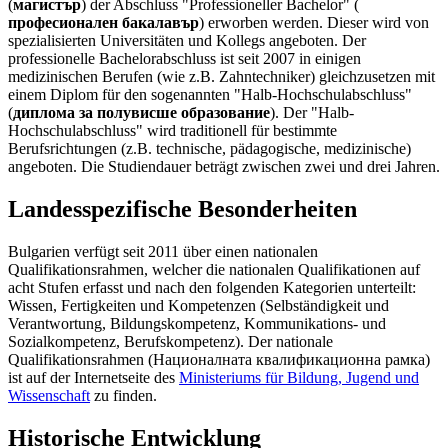
(
магистър
) der Abschluss "Professioneller Bachelor" (
професионален бакалавър
) erworben werden. Dieser wird von
spezialisierten Universitäten und Kollegs angeboten. Der
professionelle Bachelorabschluss ist seit 2007 in einigen
medizinischen Berufen (wie z.B. Zahntechniker) gleichzusetzen mit
einem Diplom für den sogenannten "Halb-Hochschulabschluss"
(
диплома за полувисше образование
). Der "Halb-
Hochschulabschluss" wird traditionell für bestimmte
Berufsrichtungen (z.B. technische, pädagogische, medizinische)
angeboten. Die Studiendauer beträgt zwischen zwei und drei Jahren.
Landesspezifische Besonderheiten
Bulgarien verfügt seit 2011 über einen nationalen
Qualifikationsrahmen, welcher die nationalen Qualifikationen auf
acht Stufen erfasst und nach den folgenden Kategorien unterteilt:
Wissen, Fertigkeiten und Kompetenzen (Selbständigkeit und
Verantwortung, Bildungskompetenz, Kommunikations- und
Sozialkompetenz, Berufskompetenz). Der nationale
Qualifikationsrahmen (Националната квалификационна рамка)
ist auf der Internetseite des
Ministeriums für Bildung, Jugend und
Wissenschaft
zu finden.
Historische Entwicklung