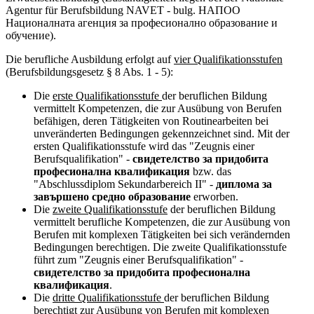
Agentur für Berufsbildung NAVET - bulg. НАПОО
Националната агенция за професионално образование и
обучение).
Die berufliche Ausbildung erfolgt auf
vier Qualifikationsstufen
(Berufsbildungsgesetz § 8 Abs. 1 - 5):
Die
erste Qualifikationsstufe
der beruflichen Bildung
vermittelt Kompetenzen, die zur Ausübung von Berufen
befähigen, deren Tätigkeiten von Routinearbeiten bei
unveränderten Bedingungen gekennzeichnet sind. Mit der
ersten Qualifikationsstufe wird das "Zeugnis einer
Berufsqualifikation" -
свидетелство за придобита
професионална квалификация
bzw. das
"Abschlussdiplom Sekundarbereich II" -
диплома за
завършено средно образование
erworben.
Die
zweite Qualifikationsstufe
der beruflichen Bildung
vermittelt berufliche Kompetenzen, die zur Ausübung von
Berufen mit komplexen Tätigkeiten bei sich verändernden
Bedingungen berechtigen. Die zweite Qualifikationsstufe
führt zum "Zeugnis einer Berufsqualifikation" -
свидетелство за придобита професионална
квалификация
.
Die
dritte Qualifikationsstufe
der beruflichen Bildung
berechtigt zur Ausübung von Berufen mit komplexen