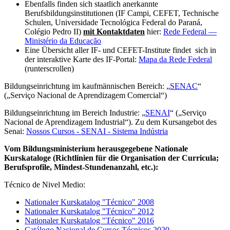
Ebenfalls finden sich staatlich anerkannte
Berufsbildungsinstitutionen (IF Campi, CEFET, Technische
Schulen, Universidade Tecnológica Federal do Paraná,
Colégio Pedro II)
mit Kontaktdaten
hier:
Rede Federal —
Ministério da Educação
Eine Übersicht aller IF- und CEFET-Institute findet sich in
der interaktive Karte des IF-Portal:
Mapa da Rede Federal
(runterscrollen)
Bildungseinrichtung im kaufmännischen Bereich: „
SENAC
“
(„Serviço Nacional de Aprendizagem Comercial“)
Bildungseinrichtung im Bereich Industrie: „
SENAI
“ („Serviço
Nacional de Aprendizagem Industrial“). Zu dem Kursangebot des
Senai:
Nossos Cursos - SENAI - Sistema Indústria
Vom Bildungsministerium herausgegebene Nationale
Kurskataloge (Richtlinien für die Organisation der Curricula;
Berufsprofile, Mindest-Stundenanzahl, etc.):
Técnico de Nivel Medio:
Nationaler Kurskatalog "Técnico" 2008
Nationaler Kurskatalog "Técnico" 2012
Nationaler Kurskatalog "Técnico" 2016
Catálogo Nacional de Cursos Técnicos 2020