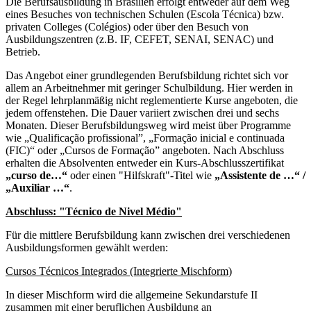
Die Berufsausbildung in Brasilien erfolgt entweder auf dem Weg
eines Besuches von technischen Schulen (Escola Técnica) bzw.
privaten Colleges (Colégios) oder über den Besuch von
Ausbildungszentren (z.B. IF, CEFET, SENAI, SENAC) und
Betrieb.
Das Angebot einer grundlegenden Berufsbildung richtet sich vor
allem an Arbeitnehmer mit geringer Schulbildung. Hier werden in
der Regel lehrplanmäßig nicht reglementierte Kurse angeboten, die
jedem offenstehen. Die Dauer variiert zwischen drei und sechs
Monaten. Dieser Berufsbildungsweg wird meist über Programme
wie „Qualificação profissional”, „Formação inicial e continuada
(FIC)“ oder „Cursos de Formação” angeboten. Nach Abschluss
erhalten die Absolventen entweder ein Kurs-Abschlusszertifikat
„curso de…“
oder einen "Hilfskraft"-Titel wie
„Assistente de …“ /
„Auxiliar …“
.
Abschluss: "Técnico de Nivel Médio"
Für die mittlere Berufsbildung kann zwischen drei verschiedenen
Ausbildungsformen gewählt werden:
Cursos Técnicos Integrados (Integrierte Mischform)
In dieser Mischform wird die allgemeine Sekundarstufe II
zusammen mit einer beruflichen Ausbildung an