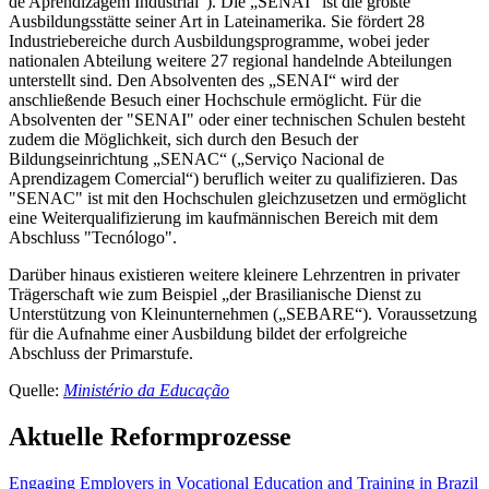
de Aprendizagem Industrial“). Die „SENAI“ ist die größte
Ausbildungsstätte seiner Art in Lateinamerika. Sie fördert 28
Industriebereiche durch Ausbildungsprogramme, wobei jeder
nationalen Abteilung weitere 27 regional handelnde Abteilungen
unterstellt sind. Den Absolventen des „SENAI“ wird der
anschließende Besuch einer Hochschule ermöglicht. Für die
Absolventen der "SENAI" oder einer technischen Schulen besteht
zudem die Möglichkeit, sich durch den Besuch der
Bildungseinrichtung „SENAC“ („Serviço Nacional de
Aprendizagem Comercial“) beruflich weiter zu qualifizieren. Das
"SENAC" ist mit den Hochschulen gleichzusetzen und ermöglicht
eine Weiterqualifizierung im kaufmännischen Bereich mit dem
Abschluss "Tecnólogo".
Darüber hinaus existieren weitere kleinere Lehrzentren in privater
Trägerschaft wie zum Beispiel „der Brasilianische Dienst zu
Unterstützung von Kleinunternehmen („SEBARE“). Voraussetzung
für die Aufnahme einer Ausbildung bildet der erfolgreiche
Abschluss der Primarstufe.
Quelle:
Ministério da Educação
Aktuelle Reformprozesse
Engaging Employers in Vocational Education and Training in Brazil