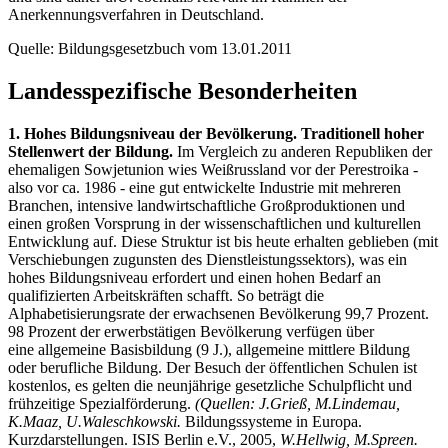
Anerkennungsverfahren in Deutschland.
Quelle: Bildungsgesetzbuch vom 13.01.2011
Landesspezifische Besonderheiten
1. Hohes Bildungsniveau der Bevölkerung. Traditionell hoher
Stellenwert der Bildung.
Im Vergleich zu anderen Republiken der
ehemaligen Sowjetunion wies Weißrussland vor der Perestroika -
also vor ca. 1986 - eine gut entwickelte Industrie mit mehreren
Branchen, intensive landwirtschaftliche Großproduktionen und
einen großen Vorsprung in der wissenschaftlichen und kulturellen
Entwicklung auf. Diese Struktur ist bis heute erhalten geblieben (mit
Verschiebungen zugunsten des Dienstleistungssektors), was ein
hohes Bildungsniveau erfordert und einen hohen Bedarf an
qualifizierten Arbeitskräften schafft. So beträgt die
Alphabetisierungsrate der erwachsenen Bevölkerung 99,7 Prozent.
98 Prozent der erwerbstätigen Bevölkerung verfügen über
eine allgemeine Basisbildung (9 J.), allgemeine mittlere Bildung
oder berufliche Bildung. Der Besuch der öffentlichen Schulen ist
kostenlos, es gelten die neunjährige gesetzliche Schulpflicht und
frühzeitige Spezialförderung.
(Quellen: J.Grieß, M.Lindemau,
K.Maaz, U.Waleschkowski.
Bildungssysteme in Europa.
Kurzdarstellungen. ISIS Berlin e.V., 2005,
W.Hellwig, M.Spreen.