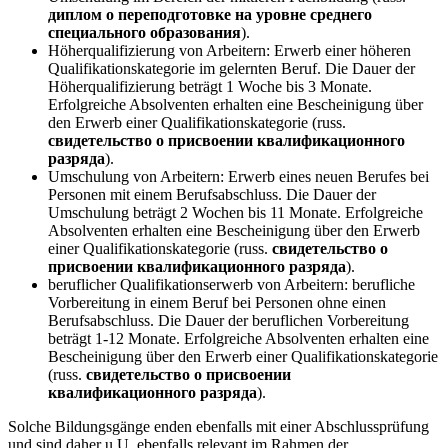
диплом о переподготовке на уровне среднего
специального образования
).
Höherqualifizierung von Arbeitern: Erwerb einer höheren
Qualifikationskategorie im gelernten Beruf. Die Dauer der
Höherqualifizierung beträgt 1 Woche bis 3 Monate.
Erfolgreiche Absolventen erhalten eine Bescheinigung über
den Erwerb einer Qualifikationskategorie (russ.
свидетельство о присвоении квалификационного
разряда
).
Umschulung von Arbeitern: Erwerb eines neuen Berufes bei
Personen mit einem Berufsabschluss. Die Dauer der
Umschulung beträgt 2 Wochen bis 11 Monate. Erfolgreiche
Absolventen erhalten eine Bescheinigung über den Erwerb
einer Qualifikationskategorie (russ.
свидетельство о
присвоении квалификационного разряда
).
beruflicher Qualifikationserwerb von Arbeitern: berufliche
Vorbereitung in einem Beruf bei Personen ohne einen
Berufsabschluss. Die Dauer der beruflichen Vorbereitung
beträgt 1-12 Monate. Erfolgreiche Absolventen erhalten eine
Bescheinigung über den Erwerb einer Qualifikationskategorie
(russ.
свидетельство о присвоении
квалификационного разряда
).
Solche Bildungsgänge enden ebenfalls mit einer Abschlussprüfung
und sind daher u.U. ebenfalls relevant im Rahmen der