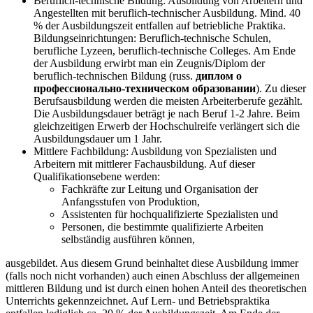
Beruflich-technische Bildung: Ausbildung von Arbeitern und
Angestellten mit beruflich-technischer Ausbildung. Mind. 40
% der Ausbildungszeit entfallen auf betriebliche Praktika.
Bildungseinrichtungen: Beruflich-technische Schulen,
berufliche Lyzeen, beruflich-technische Colleges. Am Ende
der Ausbildung erwirbt man ein Zeugnis/Diplom der
beruflich-technischen Bildung (russ.
диплом о
профессионально-техническом образовании
). Zu dieser
Berufsausbildung werden die meisten Arbeiterberufe gezählt.
Die Ausbildungsdauer beträgt je nach Beruf 1-2 Jahre. Beim
gleichzeitigen Erwerb der Hochschulreife verlängert sich die
Ausbildungsdauer um 1 Jahr.
Mittlere Fachbildung: Ausbildung von Spezialisten und
Arbeitern mit mittlerer Fachausbildung. Auf dieser
Qualifikationsebene werden:
Fachkräfte zur Leitung und Organisation der
Anfangsstufen von Produktion,
Assistenten für hochqualifizierte Spezialisten und
Personen, die bestimmte qualifizierte Arbeiten
selbständig ausführen können,
ausgebildet. Aus diesem Grund beinhaltet diese Ausbildung immer
(falls noch nicht vorhanden) auch einen Abschluss der allgemeinen
mittleren Bildung und ist durch einen hohen Anteil des theoretischen
Unterrichts gekennzeichnet. Auf Lern- und Betriebspraktika