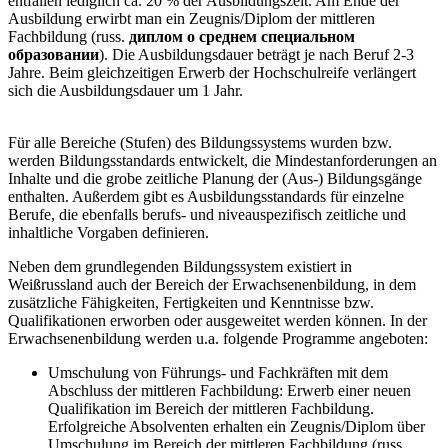
entfallen lediglich ca. 20 % der Ausbildungszeit. Am Ende der
Ausbildung erwirbt man ein Zeugnis/Diplom der mittleren
Fachbildung (russ.
диплом о среднем специальном
образовании
). Die Ausbildungsdauer beträgt je nach Beruf 2-3
Jahre. Beim gleichzeitigen Erwerb der Hochschulreife verlängert
sich die Ausbildungsdauer um 1 Jahr.
Für alle Bereiche (Stufen) des Bildungssystems wurden bzw.
werden Bildungsstandards entwickelt, die Mindestanforderungen an
Inhalte und die grobe zeitliche Planung der (Aus-) Bildungsgänge
enthalten. Außerdem gibt es Ausbildungsstandards für einzelne
Berufe, die ebenfalls berufs- und niveauspezifisch zeitliche und
inhaltliche Vorgaben definieren.
Neben dem grundlegenden Bildungssystem existiert in
Weißrussland auch der Bereich der Erwachsenenbildung, in dem
zusätzliche Fähigkeiten, Fertigkeiten und Kenntnisse bzw.
Qualifikationen erworben oder ausgeweitet werden können. In der
Erwachsenenbildung werden u.a. folgende Programme angeboten:
Umschulung von Führungs- und Fachkräften mit dem
Abschluss der mittleren Fachbildung: Erwerb einer neuen
Qualifikation im Bereich der mittleren Fachbildung.
Erfolgreiche Absolventen erhalten ein Zeugnis/Diplom über
Umschulung im Bereich der mittleren Fachbildung (russ.