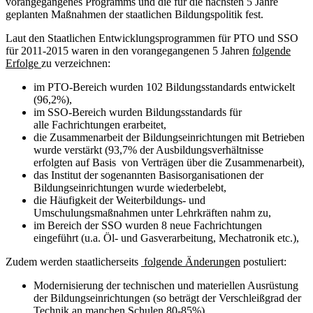
vorangegangenes Programms und die für die nächsten 5 Jahre
geplanten Maßnahmen der staatlichen Bildungspolitik fest.
Laut den Staatlichen Entwicklungsprogrammen für PTO und SSO
für 2011-2015 waren in den vorangegangenen 5 Jahren
folgende
Erfolge
zu verzeichnen:
im PTO-Bereich wurden 102 Bildungsstandards entwickelt
(96,2%),
im SSO-Bereich wurden Bildungsstandards für
alle Fachrichtungen erarbeitet,
die Zusammenarbeit der Bildungseinrichtungen mit Betrieben
wurde verstärkt (93,7% der Ausbildungsverhältnisse
erfolgten auf Basis von Verträgen über die Zusammenarbeit),
das Institut der sogenannten Basisorganisationen der
Bildungseinrichtungen wurde wiederbelebt,
die Häufigkeit der Weiterbildungs- und
Umschulungsmaßnahmen unter Lehrkräften nahm zu,
im Bereich der SSO wurden 8 neue Fachrichtungen
eingeführt (u.a. Öl- und Gasverarbeitung, Mechatronik etc.),
Zudem werden staatlicherseits
folgende Änderungen
postuliert:
Modernisierung der technischen und materiellen Ausrüstung
der Bildungseinrichtungen (so beträgt der Verschleißgrad der
Technik an manchen Schulen 80-85%),