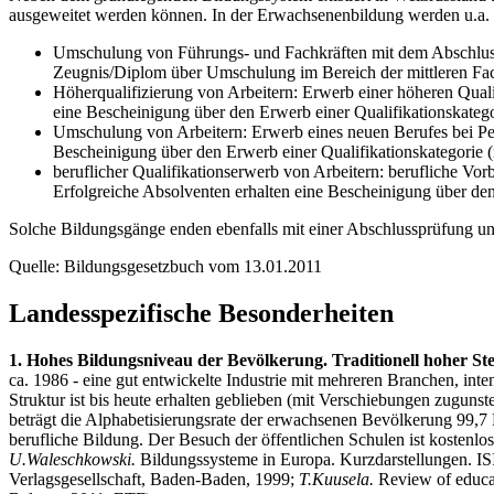
ausgeweitet werden können. In der Erwachsenenbildung werden u.a.
Umschulung von Führungs- und Fachkräften mit dem Abschluss d
Zeugnis/Diplom über Umschulung im Bereich der mittleren Fac
Höherqualifizierung von Arbeitern: Erwerb einer höheren Quali
eine Bescheinigung über den Erwerb einer Qualifikationskatego
Umschulung von Arbeitern: Erwerb eines neuen Berufes bei Pe
Bescheinigung über den Erwerb einer Qualifikationskategorie (
beruflicher Qualifikationserwerb von Arbeitern: berufliche Vo
Erfolgreiche Absolventen erhalten eine Bescheinigung über den
Solche Bildungsgänge enden ebenfalls mit einer Abschlussprüfung un
Quelle: Bildungsgesetzbuch vom 13.01.2011
Landesspezifische Besonderheiten
1. Hohes Bildungsniveau der Bevölkerung. Traditionell hoher St
ca. 1986 - eine gut entwickelte Industrie mit mehreren Branchen, int
Struktur ist bis heute erhalten geblieben (mit Verschiebungen zugunst
beträgt die Alphabetisierungsrate der erwachsenen Bevölkerung 99,7 P
berufliche Bildung. Der Besuch der öffentlichen Schulen ist kostenlos
U.Waleschkowski.
Bildungssysteme in Europa. Kurzdarstellungen. IS
Verlagsgesellschaft, Baden-Baden, 1999;
T.Kuusela.
Review of educa