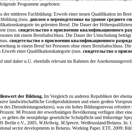
 folgende Programme angeboten:
er mittleren Fachbildung: Erwerb einer neuen Qualifikation im Bereic
hbildung (russ.
диплом о переподготовке на уровне среднего с
fikationskategorie im gelernten Beruf. Die Dauer der Höherqualifizier
rie (russ.
свидетельство о присвоении квалификационного раз
rsonen mit einem Berufsabschluss. Die Dauer der Umschulung beträgt 
russ.
свидетельство о присвоении квалификационного разряд
rbereitung in einem Beruf bei Personen ohne einen Berufsabschluss. Die
 Erwerb einer Qualifikationskategorie (russ.
свидетельство о прис
d sind daher u.U. ebenfalls relevant im Rahmen der Anerkennungsverf
ellenwert der Bildung.
Im Vergleich zu anderen Republiken der ehemal
ensive landwirtschaftliche Großproduktionen und einen großen Vorsprun
en des Dienstleistungssektors), was ein hohes Bildungsniveau erfordert 
rozent. 98 Prozent der erwerbstätigen Bevölkerung verfügen über eine 
, es gelten die neunjährige gesetzliche Schulpflicht und frühzeitige Spe
IS Berlin e.V., 2005,
W.Hellwig, M.Spreen.
Weißrussland/Belarus. In:
U
tional sector developments in Belarus. Working Paper. ETF, 2009;