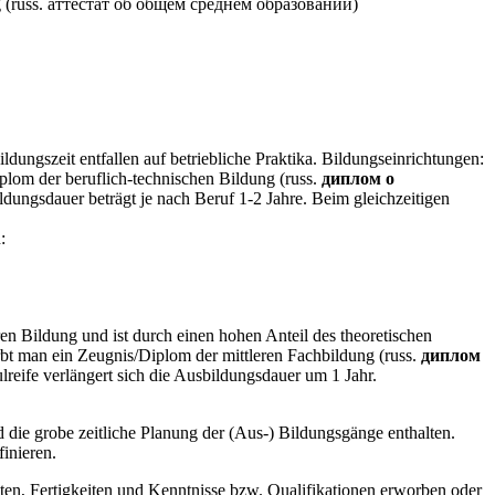
ung (russ. аттестат об общем среднем образовании)
dungszeit entfallen auf betriebliche Praktika. Bildungseinrichtungen:
plom der beruflich-technischen Bildung (russ.
диплом о
ldungsdauer beträgt je nach Beruf 1-2 Jahre. Beim gleichzeitigen
:
en Bildung und ist durch einen hohen Anteil des theoretischen
rbt man ein Zeugnis/Diplom der mittleren Fachbildung (russ.
диплом
reife verlängert sich die Ausbildungsdauer um 1 Jahr.
 die grobe zeitliche Planung der (Aus-) Bildungsgänge enthalten.
finieren.
en, Fertigkeiten und Kenntnisse bzw. Qualifikationen erworben oder