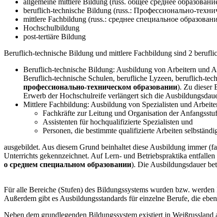
allgemeine mittlere Bildung (russ. общее среднее образовани
beruflich-technische Bildung (russ.: Профессионально-техн
mittlere Fachbildung (russ.: среднее специальное образован
Hochschulbildung
post-tertiäre Bildung
Beruflich-technische Bildung und mittlere Fachbildung sind 2 berufl
Beruflich-technische Bildung: Ausbildung von Arbeitern und Ang
Beruflich-technische Schulen, berufliche Lyzeen, beruflich-te
профессионально-техническом образовании
). Zu dieser
Erwerb der Hochschulreife verlängert sich die Ausbildungsdaue
Mittlere Fachbildung: Ausbildung von Spezialisten und Arbeite
Fachkräfte zur Leitung und Organisation der Anfangsstu
Assistenten für hochqualifizierte Spezialisten und
Personen, die bestimmte qualifizierte Arbeiten selbständ
ausgebildet. Aus diesem Grund beinhaltet diese Ausbildung immer (fal
Unterrichts gekennzeichnet. Auf Lern- und Betriebspraktika entfalle
о среднем специальном образовании
). Die Ausbildungsdauer bet
Für alle Bereiche (Stufen) des Bildungssystems wurden bzw. werden B
Außerdem gibt es Ausbildungsstandards für einzelne Berufe, die ebenfa
Neben dem grundlegenden Bildungssystem existiert in Weißrussland a