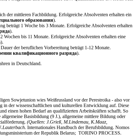
h der mittleren Fachbildung. Erfolgreiche Absolventen erhalten ein
пециального образования
).
ung beträgt 1 Woche bis 3 Monate. Erfolgreiche Absolventen erhalten
ряда
).
2 Wochen bis 11 Monate. Erfolgreiche Absolventen erhalten eine
а
).
 Dauer der beruflichen Vorbereitung beträgt 1-12 Monate.
воении квалификационного разряда
).
ahren in Deutschland.
igen Sowjetunion wies Weißrussland vor der Perestroika - also vor
g in der wissenschaftlichen und kulturellen Entwicklung auf. Diese
und einen hohen Bedarf an qualifizierten Arbeitskräften schafft. So
allgemeine Basisbildung (9 J.), allgemeine mittlere Bildung oder
zialförderung.
(Quellen: J.Grieß, M.Lindemau, K.Maaz,
.Lauterbach.
Internationales Handbuch der Berufsbildung. Nomos
 Bildungsministerium der Republik Belarus; TORINO PROCESS.