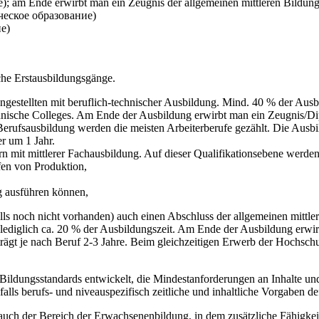
е); am Ende erwirbt man ein Zeugnis der allgemeinen mittleren Bild
ическое образование)
ие)
iche Erstausbildungsgänge.
estellten mit beruflich-technischer Ausbildung. Mind. 40 % der Ausbil
chnische Colleges. Am Ende der Ausbildung erwirbt man ein Zeugnis/Di
 Berufsausbildung werden die meisten Arbeiterberufe gezählt. Die Ausbi
r um 1 Jahr.
rn mit mittlerer Fachausbildung. Auf dieser Qualifikationsebene werden
fen von Produktion,
ig ausführen können,
ls noch nicht vorhanden) auch einen Abschluss der allgemeinen mittler
n lediglich ca. 20 % der Ausbildungszeit. Am Ende der Ausbildung erwi
rägt je nach Beruf 2-3 Jahre. Beim gleichzeitigen Erwerb der Hochschul
ildungsstandards entwickelt, die Mindestanforderungen an Inhalte und
lls berufs- und niveauspezifisch zeitliche und inhaltliche Vorgaben de
uch der Bereich der Erwachsenenbildung, in dem zusätzliche Fähigkeit