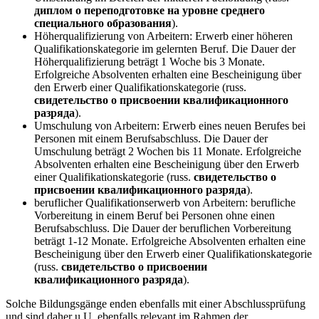
диплом о переподготовке на уровне среднего
специального образования
).
Höherqualifizierung von Arbeitern: Erwerb einer höheren
Qualifikationskategorie im gelernten Beruf. Die Dauer der
Höherqualifizierung beträgt 1 Woche bis 3 Monate.
Erfolgreiche Absolventen erhalten eine Bescheinigung über
den Erwerb einer Qualifikationskategorie (russ.
свидетельство о присвоении квалификационного
разряда
).
Umschulung von Arbeitern: Erwerb eines neuen Berufes bei
Personen mit einem Berufsabschluss. Die Dauer der
Umschulung beträgt 2 Wochen bis 11 Monate. Erfolgreiche
Absolventen erhalten eine Bescheinigung über den Erwerb
einer Qualifikationskategorie (russ.
свидетельство о
присвоении квалификационного разряда
).
beruflicher Qualifikationserwerb von Arbeitern: berufliche
Vorbereitung in einem Beruf bei Personen ohne einen
Berufsabschluss. Die Dauer der beruflichen Vorbereitung
beträgt 1-12 Monate. Erfolgreiche Absolventen erhalten eine
Bescheinigung über den Erwerb einer Qualifikationskategorie
(russ.
свидетельство о присвоении
квалификационного разряда
).
Solche Bildungsgänge enden ebenfalls mit einer Abschlussprüfung
und sind daher u.U. ebenfalls relevant im Rahmen der