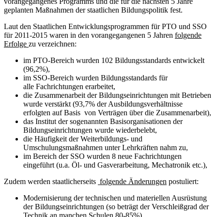
vorangegangenes Programms und die für die nächsten 5 Jahre
geplanten Maßnahmen der staatlichen Bildungspolitik fest.
Laut den Staatlichen Entwicklungsprogrammen für PTO und SSO
für 2011-2015 waren in den vorangegangenen 5 Jahren
folgende
Erfolge
zu verzeichnen:
im PTO-Bereich wurden 102 Bildungsstandards entwickelt
(96,2%),
im SSO-Bereich wurden Bildungsstandards für
alle Fachrichtungen erarbeitet,
die Zusammenarbeit der Bildungseinrichtungen mit Betrieben
wurde verstärkt (93,7% der Ausbildungsverhältnisse
erfolgten auf Basis von Verträgen über die Zusammenarbeit),
das Institut der sogenannten Basisorganisationen der
Bildungseinrichtungen wurde wiederbelebt,
die Häufigkeit der Weiterbildungs- und
Umschulungsmaßnahmen unter Lehrkräften nahm zu,
im Bereich der SSO wurden 8 neue Fachrichtungen
eingeführt (u.a. Öl- und Gasverarbeitung, Mechatronik etc.),
Zudem werden staatlicherseits
folgende Änderungen
postuliert:
Modernisierung der technischen und materiellen Ausrüstung
der Bildungseinrichtungen (so beträgt der Verschleißgrad der
Technik an manchen Schulen 80-85%),