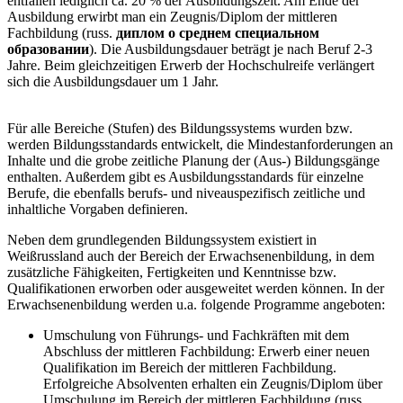
entfallen lediglich ca. 20 % der Ausbildungszeit. Am Ende der
Ausbildung erwirbt man ein Zeugnis/Diplom der mittleren
Fachbildung (russ.
диплом о среднем специальном
образовании
). Die Ausbildungsdauer beträgt je nach Beruf 2-3
Jahre. Beim gleichzeitigen Erwerb der Hochschulreife verlängert
sich die Ausbildungsdauer um 1 Jahr.
Für alle Bereiche (Stufen) des Bildungssystems wurden bzw.
werden Bildungsstandards entwickelt, die Mindestanforderungen an
Inhalte und die grobe zeitliche Planung der (Aus-) Bildungsgänge
enthalten. Außerdem gibt es Ausbildungsstandards für einzelne
Berufe, die ebenfalls berufs- und niveauspezifisch zeitliche und
inhaltliche Vorgaben definieren.
Neben dem grundlegenden Bildungssystem existiert in
Weißrussland auch der Bereich der Erwachsenenbildung, in dem
zusätzliche Fähigkeiten, Fertigkeiten und Kenntnisse bzw.
Qualifikationen erworben oder ausgeweitet werden können. In der
Erwachsenenbildung werden u.a. folgende Programme angeboten:
Umschulung von Führungs- und Fachkräften mit dem
Abschluss der mittleren Fachbildung: Erwerb einer neuen
Qualifikation im Bereich der mittleren Fachbildung.
Erfolgreiche Absolventen erhalten ein Zeugnis/Diplom über
Umschulung im Bereich der mittleren Fachbildung (russ.