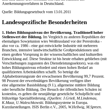
Anerkennungsverfahren in Deutschland.
Quelle: Bildungsgesetzbuch vom 13.01.2011
Landesspezifische Besonderheiten
1. Hohes Bildungsniveau der Bevölkerung. Traditionell hoher
Stellenwert der Bildung.
Im Vergleich zu anderen Republiken der
ehemaligen Sowjetunion wies Weißrussland vor der Perestroika -
also vor ca. 1986 - eine gut entwickelte Industrie mit mehreren
Branchen, intensive landwirtschaftliche Großproduktionen und
einen großen Vorsprung in der wissenschaftlichen und kulturellen
Entwicklung auf. Diese Struktur ist bis heute erhalten geblieben (mit
Verschiebungen zugunsten des Dienstleistungssektors), was ein
hohes Bildungsniveau erfordert und einen hohen Bedarf an
qualifizierten Arbeitskräften schafft. So beträgt die
Alphabetisierungsrate der erwachsenen Bevölkerung 99,7 Prozent.
98 Prozent der erwerbstätigen Bevölkerung verfügen über
eine allgemeine Basisbildung (9 J.), allgemeine mittlere Bildung
oder berufliche Bildung. Der Besuch der öffentlichen Schulen ist
kostenlos, es gelten die neunjährige gesetzliche Schulpflicht und
frühzeitige Spezialförderung.
(Quellen: J.Grieß, M.Lindemau,
K.Maaz, U.Waleschkowski.
Bildungssysteme in Europa.
Kurzdarstellungen. ISIS Berlin e.V., 2005,
W.Hellwig, M.Spreen.