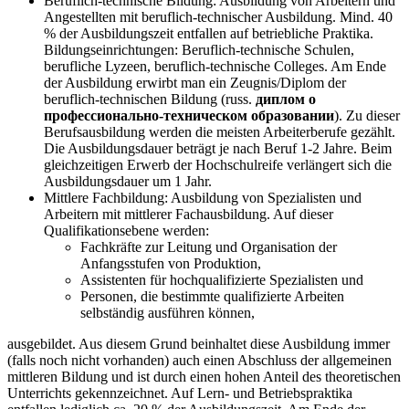
Beruflich-technische Bildung: Ausbildung von Arbeitern und
Angestellten mit beruflich-technischer Ausbildung. Mind. 40
% der Ausbildungszeit entfallen auf betriebliche Praktika.
Bildungseinrichtungen: Beruflich-technische Schulen,
berufliche Lyzeen, beruflich-technische Colleges. Am Ende
der Ausbildung erwirbt man ein Zeugnis/Diplom der
beruflich-technischen Bildung (russ.
диплом о
профессионально-техническом образовании
). Zu dieser
Berufsausbildung werden die meisten Arbeiterberufe gezählt.
Die Ausbildungsdauer beträgt je nach Beruf 1-2 Jahre. Beim
gleichzeitigen Erwerb der Hochschulreife verlängert sich die
Ausbildungsdauer um 1 Jahr.
Mittlere Fachbildung: Ausbildung von Spezialisten und
Arbeitern mit mittlerer Fachausbildung. Auf dieser
Qualifikationsebene werden:
Fachkräfte zur Leitung und Organisation der
Anfangsstufen von Produktion,
Assistenten für hochqualifizierte Spezialisten und
Personen, die bestimmte qualifizierte Arbeiten
selbständig ausführen können,
ausgebildet. Aus diesem Grund beinhaltet diese Ausbildung immer
(falls noch nicht vorhanden) auch einen Abschluss der allgemeinen
mittleren Bildung und ist durch einen hohen Anteil des theoretischen
Unterrichts gekennzeichnet. Auf Lern- und Betriebspraktika