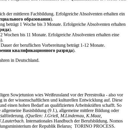
h der mittleren Fachbildung. Erfolgreiche Absolventen erhalten ein
пециального образования
).
ung beträgt 1 Woche bis 3 Monate. Erfolgreiche Absolventen erhalten
ряда
).
2 Wochen bis 11 Monate. Erfolgreiche Absolventen erhalten eine
а
).
 Dauer der beruflichen Vorbereitung beträgt 1-12 Monate.
воении квалификационного разряда
).
ahren in Deutschland.
igen Sowjetunion wies Weißrussland vor der Perestroika - also vor
g in der wissenschaftlichen und kulturellen Entwicklung auf. Diese
und einen hohen Bedarf an qualifizierten Arbeitskräften schafft. So
allgemeine Basisbildung (9 J.), allgemeine mittlere Bildung oder
zialförderung.
(Quellen: J.Grieß, M.Lindemau, K.Maaz,
.Lauterbach.
Internationales Handbuch der Berufsbildung. Nomos
 Bildungsministerium der Republik Belarus; TORINO PROCESS.