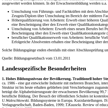
ausgeweitet werden können. In der Erwachsenenbildung werden u.a.
Umschulung von Führungs- und Fachkräften mit dem Abschluss d
Zeugnis/Diplom über Umschulung im Bereich der mittleren Fac
Höherqualifizierung von Arbeitern: Erwerb einer höheren Quali
eine Bescheinigung über den Erwerb einer Qualifikationskatego
Umschulung von Arbeitern: Erwerb eines neuen Berufes bei Pe
Bescheinigung über den Erwerb einer Qualifikationskategorie (
beruflicher Qualifikationserwerb von Arbeitern: berufliche Vo
Erfolgreiche Absolventen erhalten eine Bescheinigung über den
Solche Bildungsgänge enden ebenfalls mit einer Abschlussprüfung un
Quelle: Bildungsgesetzbuch vom 13.01.2011
Landesspezifische Besonderheiten
1. Hohes Bildungsniveau der Bevölkerung. Traditionell hoher St
ca. 1986 - eine gut entwickelte Industrie mit mehreren Branchen, int
Struktur ist bis heute erhalten geblieben (mit Verschiebungen zugunst
beträgt die Alphabetisierungsrate der erwachsenen Bevölkerung 99,7 P
berufliche Bildung. Der Besuch der öffentlichen Schulen ist kostenlos
U.Waleschkowski.
Bildungssysteme in Europa. Kurzdarstellungen. IS
Verlagsgesellschaft, Baden-Baden, 1999;
T.Kuusela.
Review of educa