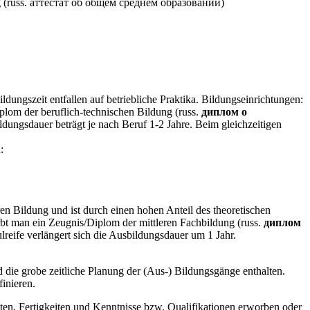
ung (russ. аттестат об общем среднем образовании)
dungszeit entfallen auf betriebliche Praktika. Bildungseinrichtungen:
plom der beruflich-technischen Bildung (russ.
диплом о
ldungsdauer beträgt je nach Beruf 1-2 Jahre. Beim gleichzeitigen
:
en Bildung und ist durch einen hohen Anteil des theoretischen
rbt man ein Zeugnis/Diplom der mittleren Fachbildung (russ.
диплом
reife verlängert sich die Ausbildungsdauer um 1 Jahr.
 die grobe zeitliche Planung der (Aus-) Bildungsgänge enthalten.
finieren.
en, Fertigkeiten und Kenntnisse bzw. Qualifikationen erworben oder