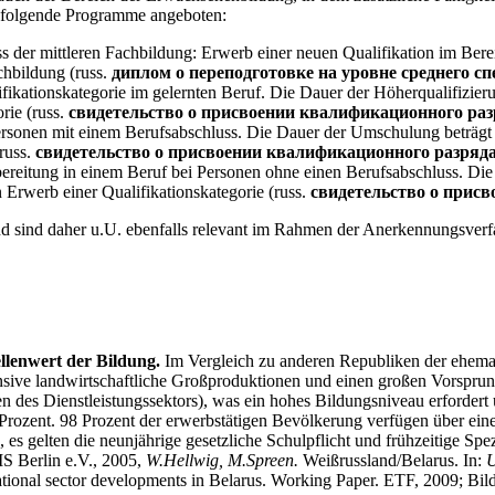
 folgende Programme angeboten:
er mittleren Fachbildung: Erwerb einer neuen Qualifikation im Bereic
hbildung (russ.
диплом о переподготовке на уровне среднего с
fikationskategorie im gelernten Beruf. Die Dauer der Höherqualifizier
rie (russ.
свидетельство о присвоении квалификационного раз
rsonen mit einem Berufsabschluss. Die Dauer der Umschulung beträgt 
russ.
свидетельство о присвоении квалификационного разряд
rbereitung in einem Beruf bei Personen ohne einen Berufsabschluss. Die
 Erwerb einer Qualifikationskategorie (russ.
свидетельство о прис
d sind daher u.U. ebenfalls relevant im Rahmen der Anerkennungsverf
ellenwert der Bildung.
Im Vergleich zu anderen Republiken der ehemal
ensive landwirtschaftliche Großproduktionen und einen großen Vorsprun
en des Dienstleistungssektors), was ein hohes Bildungsniveau erfordert 
rozent. 98 Prozent der erwerbstätigen Bevölkerung verfügen über eine 
, es gelten die neunjährige gesetzliche Schulpflicht und frühzeitige Spe
IS Berlin e.V., 2005,
W.Hellwig, M.Spreen.
Weißrussland/Belarus. In:
U
tional sector developments in Belarus. Working Paper. ETF, 2009;