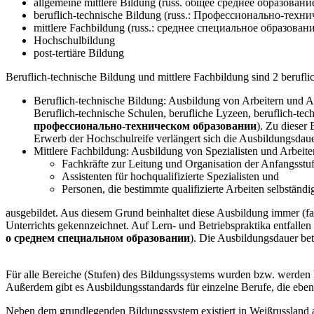
allgemeine mittlere Bildung (russ. общее среднее образовани
beruflich-technische Bildung (russ.: Профессионально-техн
mittlere Fachbildung (russ.: среднее специальное образован
Hochschulbildung
post-tertiäre Bildung
Beruflich-technische Bildung und mittlere Fachbildung sind 2 berufl
Beruflich-technische Bildung: Ausbildung von Arbeitern und Ang
Beruflich-technische Schulen, berufliche Lyzeen, beruflich-te
профессионально-техническом образовании
). Zu dieser
Erwerb der Hochschulreife verlängert sich die Ausbildungsdaue
Mittlere Fachbildung: Ausbildung von Spezialisten und Arbeite
Fachkräfte zur Leitung und Organisation der Anfangsstu
Assistenten für hochqualifizierte Spezialisten und
Personen, die bestimmte qualifizierte Arbeiten selbständ
ausgebildet. Aus diesem Grund beinhaltet diese Ausbildung immer (fal
Unterrichts gekennzeichnet. Auf Lern- und Betriebspraktika entfalle
о среднем специальном образовании
). Die Ausbildungsdauer bet
Für alle Bereiche (Stufen) des Bildungssystems wurden bzw. werden B
Außerdem gibt es Ausbildungsstandards für einzelne Berufe, die ebenfa
Neben dem grundlegenden Bildungssystem existiert in Weißrussland a