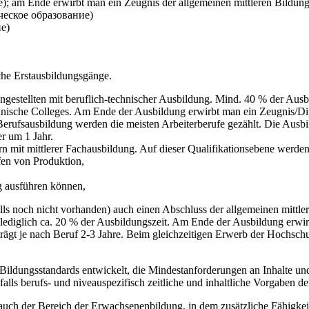
е); am Ende erwirbt man ein Zeugnis der allgemeinen mittleren Bild
ическое образование)
ие)
iche Erstausbildungsgänge.
estellten mit beruflich-technischer Ausbildung. Mind. 40 % der Ausbil
chnische Colleges. Am Ende der Ausbildung erwirbt man ein Zeugnis/Di
 Berufsausbildung werden die meisten Arbeiterberufe gezählt. Die Ausbi
r um 1 Jahr.
rn mit mittlerer Fachausbildung. Auf dieser Qualifikationsebene werden
fen von Produktion,
ig ausführen können,
ls noch nicht vorhanden) auch einen Abschluss der allgemeinen mittler
n lediglich ca. 20 % der Ausbildungszeit. Am Ende der Ausbildung erwi
rägt je nach Beruf 2-3 Jahre. Beim gleichzeitigen Erwerb der Hochschul
ildungsstandards entwickelt, die Mindestanforderungen an Inhalte und
lls berufs- und niveauspezifisch zeitliche und inhaltliche Vorgaben de
uch der Bereich der Erwachsenenbildung, in dem zusätzliche Fähigkeit