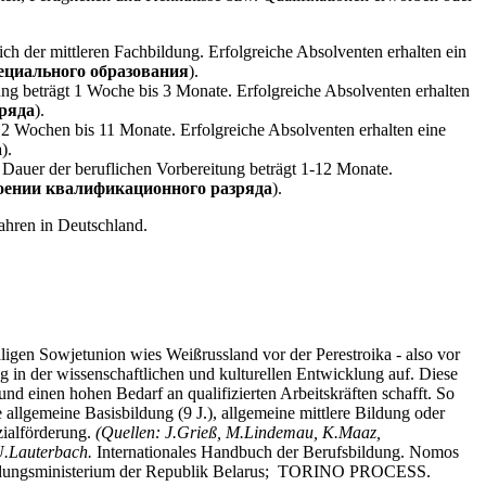
h der mittleren Fachbildung. Erfolgreiche Absolventen erhalten ein
пециального образования
).
ung beträgt 1 Woche bis 3 Monate. Erfolgreiche Absolventen erhalten
ряда
).
2 Wochen bis 11 Monate. Erfolgreiche Absolventen erhalten eine
а
).
 Dauer der beruflichen Vorbereitung beträgt 1-12 Monate.
воении квалификационного разряда
).
ahren in Deutschland.
igen Sowjetunion wies Weißrussland vor der Perestroika - also vor
g in der wissenschaftlichen und kulturellen Entwicklung auf. Diese
und einen hohen Bedarf an qualifizierten Arbeitskräften schafft. So
allgemeine Basisbildung (9 J.), allgemeine mittlere Bildung oder
zialförderung.
(Quellen: J.Grieß, M.Lindemau, K.Maaz,
.Lauterbach.
Internationales Handbuch der Berufsbildung. Nomos
 Bildungsministerium der Republik Belarus; TORINO PROCESS.