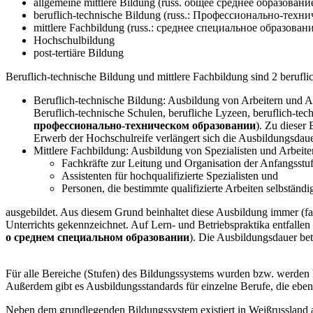
allgemeine mittlere Bildung (russ. общее среднее образовани
beruflich-technische Bildung (russ.: Профессионально-техн
mittlere Fachbildung (russ.: среднее специальное образован
Hochschulbildung
post-tertiäre Bildung
Beruflich-technische Bildung und mittlere Fachbildung sind 2 berufl
Beruflich-technische Bildung: Ausbildung von Arbeitern und Ang
Beruflich-technische Schulen, berufliche Lyzeen, beruflich-te
профессионально-техническом образовании
). Zu dieser
Erwerb der Hochschulreife verlängert sich die Ausbildungsdaue
Mittlere Fachbildung: Ausbildung von Spezialisten und Arbeite
Fachkräfte zur Leitung und Organisation der Anfangsstu
Assistenten für hochqualifizierte Spezialisten und
Personen, die bestimmte qualifizierte Arbeiten selbständ
ausgebildet. Aus diesem Grund beinhaltet diese Ausbildung immer (fal
Unterrichts gekennzeichnet. Auf Lern- und Betriebspraktika entfalle
о среднем специальном образовании
). Die Ausbildungsdauer bet
Für alle Bereiche (Stufen) des Bildungssystems wurden bzw. werden B
Außerdem gibt es Ausbildungsstandards für einzelne Berufe, die ebenfa
Neben dem grundlegenden Bildungssystem existiert in Weißrussland a