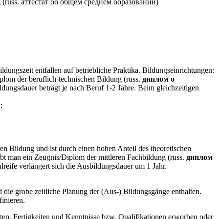
ung (russ. аттестат об общем среднем образовании)
dungszeit entfallen auf betriebliche Praktika. Bildungseinrichtungen:
plom der beruflich-technischen Bildung (russ.
диплом о
ldungsdauer beträgt je nach Beruf 1-2 Jahre. Beim gleichzeitigen
:
en Bildung und ist durch einen hohen Anteil des theoretischen
rbt man ein Zeugnis/Diplom der mittleren Fachbildung (russ.
диплом
reife verlängert sich die Ausbildungsdauer um 1 Jahr.
 die grobe zeitliche Planung der (Aus-) Bildungsgänge enthalten.
finieren.
en, Fertigkeiten und Kenntnisse bzw. Qualifikationen erworben oder