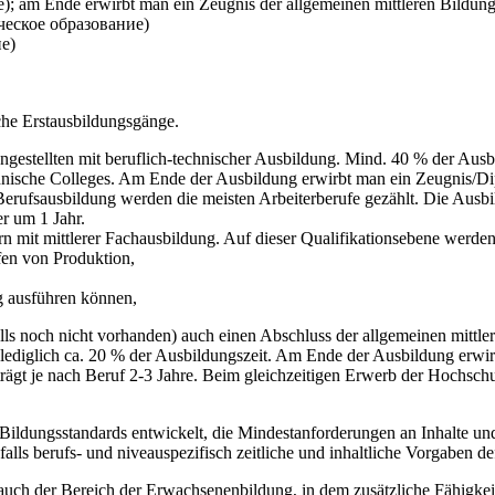
е); am Ende erwirbt man ein Zeugnis der allgemeinen mittleren Bild
ическое образование)
ие)
iche Erstausbildungsgänge.
estellten mit beruflich-technischer Ausbildung. Mind. 40 % der Ausbil
chnische Colleges. Am Ende der Ausbildung erwirbt man ein Zeugnis/Di
 Berufsausbildung werden die meisten Arbeiterberufe gezählt. Die Ausbi
r um 1 Jahr.
rn mit mittlerer Fachausbildung. Auf dieser Qualifikationsebene werden
fen von Produktion,
ig ausführen können,
ls noch nicht vorhanden) auch einen Abschluss der allgemeinen mittler
n lediglich ca. 20 % der Ausbildungszeit. Am Ende der Ausbildung erwi
rägt je nach Beruf 2-3 Jahre. Beim gleichzeitigen Erwerb der Hochschul
ildungsstandards entwickelt, die Mindestanforderungen an Inhalte und
lls berufs- und niveauspezifisch zeitliche und inhaltliche Vorgaben de
uch der Bereich der Erwachsenenbildung, in dem zusätzliche Fähigkeit