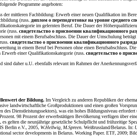
 folgende Programme angeboten:
er mittleren Fachbildung: Erwerb einer neuen Qualifikation im Bereic
hbildung (russ.
диплом о переподготовке на уровне среднего с
fikationskategorie im gelernten Beruf. Die Dauer der Höherqualifizier
rie (russ.
свидетельство о присвоении квалификационного раз
rsonen mit einem Berufsabschluss. Die Dauer der Umschulung beträgt 
russ.
свидетельство о присвоении квалификационного разряд
rbereitung in einem Beruf bei Personen ohne einen Berufsabschluss. Die
 Erwerb einer Qualifikationskategorie (russ.
свидетельство о прис
d sind daher u.U. ebenfalls relevant im Rahmen der Anerkennungsverf
ellenwert der Bildung.
Im Vergleich zu anderen Republiken der ehemal
ensive landwirtschaftliche Großproduktionen und einen großen Vorsprun
en des Dienstleistungssektors), was ein hohes Bildungsniveau erfordert 
rozent. 98 Prozent der erwerbstätigen Bevölkerung verfügen über eine 
, es gelten die neunjährige gesetzliche Schulpflicht und frühzeitige Spe
IS Berlin e.V., 2005,
W.Hellwig, M.Spreen.
Weißrussland/Belarus. In:
U
tional sector developments in Belarus. Working Paper. ETF, 2009;