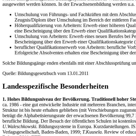
ausgeweitet werden können. In der Erwachsenenbildung werden u.a.
Umschulung von Führungs- und Fachkräften mit dem Abschluss d
Zeugnis/Diplom über Umschulung im Bereich der mittleren Fac
Höherqualifizierung von Arbeitern: Erwerb einer höheren Quali
eine Bescheinigung über den Erwerb einer Qualifikationskatego
Umschulung von Arbeitern: Erwerb eines neuen Berufes bei Pe
Bescheinigung über den Erwerb einer Qualifikationskategorie (
beruflicher Qualifikationserwerb von Arbeitern: berufliche Vo
Erfolgreiche Absolventen erhalten eine Bescheinigung über den
Solche Bildungsgänge enden ebenfalls mit einer Abschlussprüfung un
Quelle: Bildungsgesetzbuch vom 13.01.2011
Landesspezifische Besonderheiten
1. Hohes Bildungsniveau der Bevölkerung. Traditionell hoher St
ca. 1986 - eine gut entwickelte Industrie mit mehreren Branchen, int
Struktur ist bis heute erhalten geblieben (mit Verschiebungen zugunst
beträgt die Alphabetisierungsrate der erwachsenen Bevölkerung 99,7 P
berufliche Bildung. Der Besuch der öffentlichen Schulen ist kostenlos
U.Waleschkowski.
Bildungssysteme in Europa. Kurzdarstellungen. IS
Verlagsgesellschaft, Baden-Baden, 1999;
T.Kuusela.
Review of educa