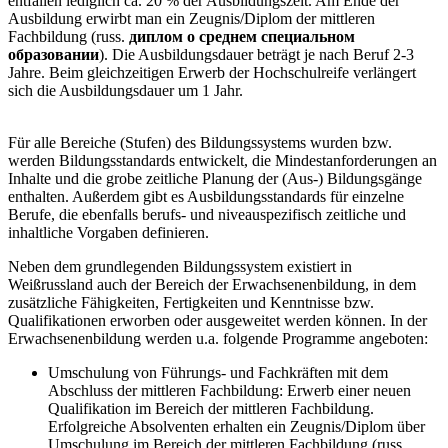
entfallen lediglich ca. 20 % der Ausbildungszeit. Am Ende der
Ausbildung erwirbt man ein Zeugnis/Diplom der mittleren
Fachbildung (russ.
диплом о среднем специальном
образовании
). Die Ausbildungsdauer beträgt je nach Beruf 2-3
Jahre. Beim gleichzeitigen Erwerb der Hochschulreife verlängert
sich die Ausbildungsdauer um 1 Jahr.
Für alle Bereiche (Stufen) des Bildungssystems wurden bzw.
werden Bildungsstandards entwickelt, die Mindestanforderungen an
Inhalte und die grobe zeitliche Planung der (Aus-) Bildungsgänge
enthalten. Außerdem gibt es Ausbildungsstandards für einzelne
Berufe, die ebenfalls berufs- und niveauspezifisch zeitliche und
inhaltliche Vorgaben definieren.
Neben dem grundlegenden Bildungssystem existiert in
Weißrussland auch der Bereich der Erwachsenenbildung, in dem
zusätzliche Fähigkeiten, Fertigkeiten und Kenntnisse bzw.
Qualifikationen erworben oder ausgeweitet werden können. In der
Erwachsenenbildung werden u.a. folgende Programme angeboten:
Umschulung von Führungs- und Fachkräften mit dem
Abschluss der mittleren Fachbildung: Erwerb einer neuen
Qualifikation im Bereich der mittleren Fachbildung.
Erfolgreiche Absolventen erhalten ein Zeugnis/Diplom über
Umschulung im Bereich der mittleren Fachbildung (russ.