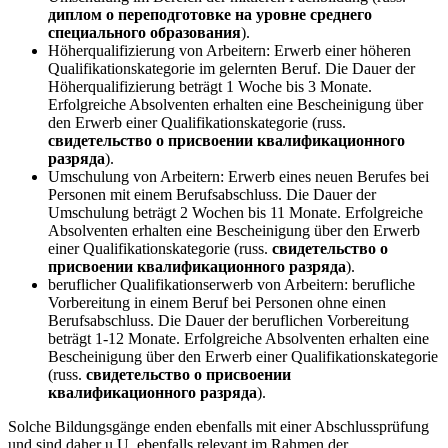
диплом о переподготовке на уровне среднего
специального образования
).
Höherqualifizierung von Arbeitern: Erwerb einer höheren
Qualifikationskategorie im gelernten Beruf. Die Dauer der
Höherqualifizierung beträgt 1 Woche bis 3 Monate.
Erfolgreiche Absolventen erhalten eine Bescheinigung über
den Erwerb einer Qualifikationskategorie (russ.
свидетельство о присвоении квалификационного
разряда
).
Umschulung von Arbeitern: Erwerb eines neuen Berufes bei
Personen mit einem Berufsabschluss. Die Dauer der
Umschulung beträgt 2 Wochen bis 11 Monate. Erfolgreiche
Absolventen erhalten eine Bescheinigung über den Erwerb
einer Qualifikationskategorie (russ.
свидетельство о
присвоении квалификационного разряда
).
beruflicher Qualifikationserwerb von Arbeitern: berufliche
Vorbereitung in einem Beruf bei Personen ohne einen
Berufsabschluss. Die Dauer der beruflichen Vorbereitung
beträgt 1-12 Monate. Erfolgreiche Absolventen erhalten eine
Bescheinigung über den Erwerb einer Qualifikationskategorie
(russ.
свидетельство о присвоении
квалификационного разряда
).
Solche Bildungsgänge enden ebenfalls mit einer Abschlussprüfung
und sind daher u.U. ebenfalls relevant im Rahmen der