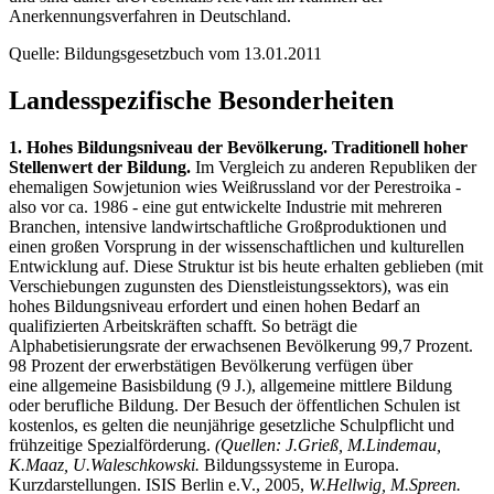
Anerkennungsverfahren in Deutschland.
Quelle: Bildungsgesetzbuch vom 13.01.2011
Landesspezifische Besonderheiten
1. Hohes Bildungsniveau der Bevölkerung. Traditionell hoher
Stellenwert der Bildung.
Im Vergleich zu anderen Republiken der
ehemaligen Sowjetunion wies Weißrussland vor der Perestroika -
also vor ca. 1986 - eine gut entwickelte Industrie mit mehreren
Branchen, intensive landwirtschaftliche Großproduktionen und
einen großen Vorsprung in der wissenschaftlichen und kulturellen
Entwicklung auf. Diese Struktur ist bis heute erhalten geblieben (mit
Verschiebungen zugunsten des Dienstleistungssektors), was ein
hohes Bildungsniveau erfordert und einen hohen Bedarf an
qualifizierten Arbeitskräften schafft. So beträgt die
Alphabetisierungsrate der erwachsenen Bevölkerung 99,7 Prozent.
98 Prozent der erwerbstätigen Bevölkerung verfügen über
eine allgemeine Basisbildung (9 J.), allgemeine mittlere Bildung
oder berufliche Bildung. Der Besuch der öffentlichen Schulen ist
kostenlos, es gelten die neunjährige gesetzliche Schulpflicht und
frühzeitige Spezialförderung.
(Quellen: J.Grieß, M.Lindemau,
K.Maaz, U.Waleschkowski.
Bildungssysteme in Europa.
Kurzdarstellungen. ISIS Berlin e.V., 2005,
W.Hellwig, M.Spreen.