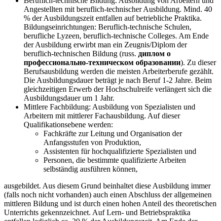
Beruflich-technische Bildung: Ausbildung von Arbeitern und
Angestellten mit beruflich-technischer Ausbildung. Mind. 40
% der Ausbildungszeit entfallen auf betriebliche Praktika.
Bildungseinrichtungen: Beruflich-technische Schulen,
berufliche Lyzeen, beruflich-technische Colleges. Am Ende
der Ausbildung erwirbt man ein Zeugnis/Diplom der
beruflich-technischen Bildung (russ.
диплом о
профессионально-техническом образовании
). Zu dieser
Berufsausbildung werden die meisten Arbeiterberufe gezählt.
Die Ausbildungsdauer beträgt je nach Beruf 1-2 Jahre. Beim
gleichzeitigen Erwerb der Hochschulreife verlängert sich die
Ausbildungsdauer um 1 Jahr.
Mittlere Fachbildung: Ausbildung von Spezialisten und
Arbeitern mit mittlerer Fachausbildung. Auf dieser
Qualifikationsebene werden:
Fachkräfte zur Leitung und Organisation der
Anfangsstufen von Produktion,
Assistenten für hochqualifizierte Spezialisten und
Personen, die bestimmte qualifizierte Arbeiten
selbständig ausführen können,
ausgebildet. Aus diesem Grund beinhaltet diese Ausbildung immer
(falls noch nicht vorhanden) auch einen Abschluss der allgemeinen
mittleren Bildung und ist durch einen hohen Anteil des theoretischen
Unterrichts gekennzeichnet. Auf Lern- und Betriebspraktika