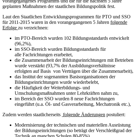
vorangegangenes Programms und die für die nächsten 5 Jahre
geplanten Maßnahmen der staatlichen Bildungspolitik fest.
Laut den Staatlichen Entwicklungsprogrammen für PTO und SSO
für 2011-2015 waren in den vorangegangenen 5 Jahren
folgende
Erfolge
zu verzeichnen:
im PTO-Bereich wurden 102 Bildungsstandards entwickelt
(96,2%),
im SSO-Bereich wurden Bildungsstandards für
alle Fachrichtungen erarbeitet,
die Zusammenarbeit der Bildungseinrichtungen mit Betrieben
wurde verstärkt (93,7% der Ausbildungsverhältnisse
erfolgten auf Basis von Verträgen über die Zusammenarbeit),
das Institut der sogenannten Basisorganisationen der
Bildungseinrichtungen wurde wiederbelebt,
die Häufigkeit der Weiterbildungs- und
Umschulungsmaßnahmen unter Lehrkräften nahm zu,
im Bereich der SSO wurden 8 neue Fachrichtungen
eingeführt (u.a. Öl- und Gasverarbeitung, Mechatronik etc.),
Zudem werden staatlicherseits
folgende Änderungen
postuliert:
Modernisierung der technischen und materiellen Ausrüstung
der Bildungseinrichtungen (so beträgt der Verschleißgrad der
Technik an manchen Schulen 80-85%),