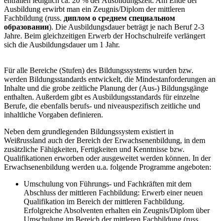
entfallen lediglich ca. 20 % der Ausbildungszeit. Am Ende der
Ausbildung erwirbt man ein Zeugnis/Diplom der mittleren
Fachbildung (russ.
диплом о среднем специальном
образовании
). Die Ausbildungsdauer beträgt je nach Beruf 2-3
Jahre. Beim gleichzeitigen Erwerb der Hochschulreife verlängert
sich die Ausbildungsdauer um 1 Jahr.
Für alle Bereiche (Stufen) des Bildungssystems wurden bzw.
werden Bildungsstandards entwickelt, die Mindestanforderungen an
Inhalte und die grobe zeitliche Planung der (Aus-) Bildungsgänge
enthalten. Außerdem gibt es Ausbildungsstandards für einzelne
Berufe, die ebenfalls berufs- und niveauspezifisch zeitliche und
inhaltliche Vorgaben definieren.
Neben dem grundlegenden Bildungssystem existiert in
Weißrussland auch der Bereich der Erwachsenenbildung, in dem
zusätzliche Fähigkeiten, Fertigkeiten und Kenntnisse bzw.
Qualifikationen erworben oder ausgeweitet werden können. In der
Erwachsenenbildung werden u.a. folgende Programme angeboten:
Umschulung von Führungs- und Fachkräften mit dem
Abschluss der mittleren Fachbildung: Erwerb einer neuen
Qualifikation im Bereich der mittleren Fachbildung.
Erfolgreiche Absolventen erhalten ein Zeugnis/Diplom über
Umschulung im Bereich der mittleren Fachbildung (russ.