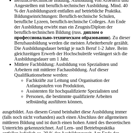
Beruflich-technische Bildung: Ausbildung von Arbeitern und
Angestellten mit beruflich-technischer Ausbildung. Mind. 40
% der Ausbildungszeit entfallen auf betriebliche Praktika.
Bildungseinrichtungen: Beruflich-technische Schulen,
berufliche Lyzeen, beruflich-technische Colleges. Am Ende
der Ausbildung erwirbt man ein Zeugnis/Diplom der
beruflich-technischen Bildung (russ.
диплом о
профессионально-техническом образовании
). Zu dieser
Berufsausbildung werden die meisten Arbeiterberufe gezählt.
Die Ausbildungsdauer beträgt je nach Beruf 1-2 Jahre. Beim
gleichzeitigen Erwerb der Hochschulreife verlängert sich die
Ausbildungsdauer um 1 Jahr.
Mittlere Fachbildung: Ausbildung von Spezialisten und
Arbeitern mit mittlerer Fachausbildung. Auf dieser
Qualifikationsebene werden:
Fachkräfte zur Leitung und Organisation der
Anfangsstufen von Produktion,
Assistenten für hochqualifizierte Spezialisten und
Personen, die bestimmte qualifizierte Arbeiten
selbständig ausführen können,
ausgebildet. Aus diesem Grund beinhaltet diese Ausbildung immer
(falls noch nicht vorhanden) auch einen Abschluss der allgemeinen
mittleren Bildung und ist durch einen hohen Anteil des theoretischen
Unterrichts gekennzeichnet. Auf Lern- und Betriebspraktika