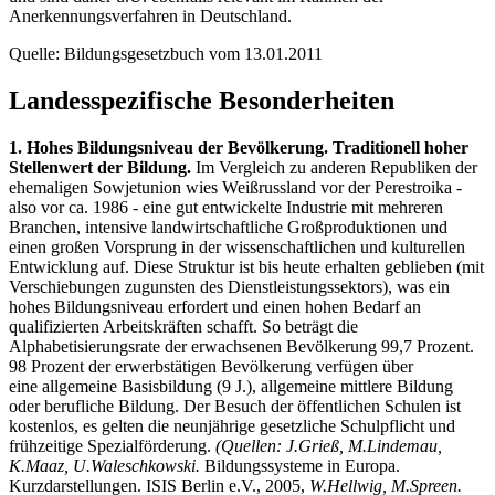
Anerkennungsverfahren in Deutschland.
Quelle: Bildungsgesetzbuch vom 13.01.2011
Landesspezifische Besonderheiten
1. Hohes Bildungsniveau der Bevölkerung. Traditionell hoher
Stellenwert der Bildung.
Im Vergleich zu anderen Republiken der
ehemaligen Sowjetunion wies Weißrussland vor der Perestroika -
also vor ca. 1986 - eine gut entwickelte Industrie mit mehreren
Branchen, intensive landwirtschaftliche Großproduktionen und
einen großen Vorsprung in der wissenschaftlichen und kulturellen
Entwicklung auf. Diese Struktur ist bis heute erhalten geblieben (mit
Verschiebungen zugunsten des Dienstleistungssektors), was ein
hohes Bildungsniveau erfordert und einen hohen Bedarf an
qualifizierten Arbeitskräften schafft. So beträgt die
Alphabetisierungsrate der erwachsenen Bevölkerung 99,7 Prozent.
98 Prozent der erwerbstätigen Bevölkerung verfügen über
eine allgemeine Basisbildung (9 J.), allgemeine mittlere Bildung
oder berufliche Bildung. Der Besuch der öffentlichen Schulen ist
kostenlos, es gelten die neunjährige gesetzliche Schulpflicht und
frühzeitige Spezialförderung.
(Quellen: J.Grieß, M.Lindemau,
K.Maaz, U.Waleschkowski.
Bildungssysteme in Europa.
Kurzdarstellungen. ISIS Berlin e.V., 2005,
W.Hellwig, M.Spreen.