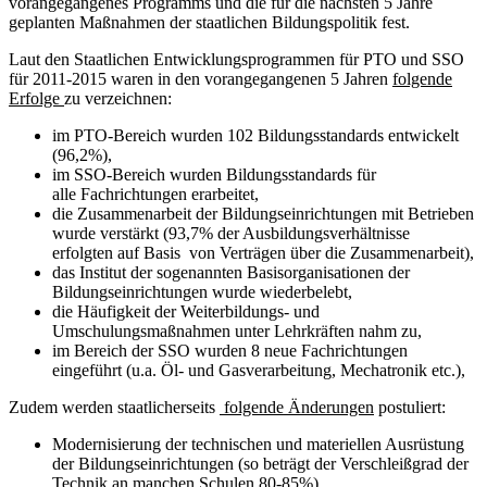
vorangegangenes Programms und die für die nächsten 5 Jahre
geplanten Maßnahmen der staatlichen Bildungspolitik fest.
Laut den Staatlichen Entwicklungsprogrammen für PTO und SSO
für 2011-2015 waren in den vorangegangenen 5 Jahren
folgende
Erfolge
zu verzeichnen:
im PTO-Bereich wurden 102 Bildungsstandards entwickelt
(96,2%),
im SSO-Bereich wurden Bildungsstandards für
alle Fachrichtungen erarbeitet,
die Zusammenarbeit der Bildungseinrichtungen mit Betrieben
wurde verstärkt (93,7% der Ausbildungsverhältnisse
erfolgten auf Basis von Verträgen über die Zusammenarbeit),
das Institut der sogenannten Basisorganisationen der
Bildungseinrichtungen wurde wiederbelebt,
die Häufigkeit der Weiterbildungs- und
Umschulungsmaßnahmen unter Lehrkräften nahm zu,
im Bereich der SSO wurden 8 neue Fachrichtungen
eingeführt (u.a. Öl- und Gasverarbeitung, Mechatronik etc.),
Zudem werden staatlicherseits
folgende Änderungen
postuliert:
Modernisierung der technischen und materiellen Ausrüstung
der Bildungseinrichtungen (so beträgt der Verschleißgrad der
Technik an manchen Schulen 80-85%),