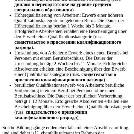
диплом о переподготовке на уровне среднего
специального образования
).
Höherqualifizierung von Arbeitern: Erwerb einer höheren
Qualifikationskategorie im gelernten Beruf. Die Dauer der
Höherqualifizierung beträgt 1 Woche bis 3 Monate.
Erfolgreiche Absolventen erhalten eine Bescheinigung über
den Erwerb einer Qualifikationskategorie (russ.
свидетельство о присвоении квалификационного
разряда
).
Umschulung von Arbeitern: Erwerb eines neuen Berufes bei
Personen mit einem Berufsabschluss. Die Dauer der
Umschulung beträgt 2 Wochen bis 11 Monate. Erfolgreiche
Absolventen erhalten eine Bescheinigung über den Erwerb
einer Qualifikationskategorie (russ.
свидетельство о
присвоении квалификационного разряда
).
beruflicher Qualifikationserwerb von Arbeitern: berufliche
Vorbereitung in einem Beruf bei Personen ohne einen
Berufsabschluss. Die Dauer der beruflichen Vorbereitung
beträgt 1-12 Monate. Erfolgreiche Absolventen erhalten eine
Bescheinigung über den Erwerb einer Qualifikationskategorie
(russ.
свидетельство о присвоении
квалификационного разряда
).
Solche Bildungsgänge enden ebenfalls mit einer Abschlussprüfung
und sind daher u.U. ebenfalls relevant im Rahmen der