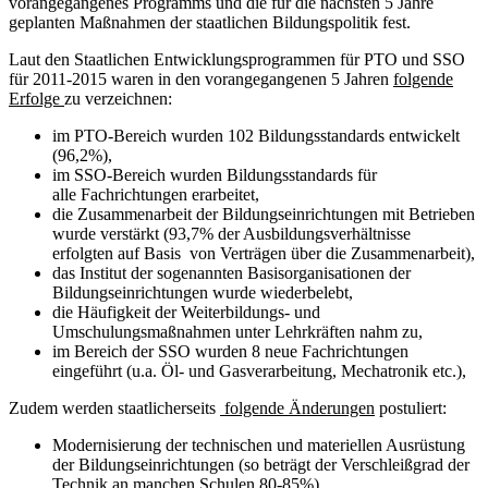
vorangegangenes Programms und die für die nächsten 5 Jahre
geplanten Maßnahmen der staatlichen Bildungspolitik fest.
Laut den Staatlichen Entwicklungsprogrammen für PTO und SSO
für 2011-2015 waren in den vorangegangenen 5 Jahren
folgende
Erfolge
zu verzeichnen:
im PTO-Bereich wurden 102 Bildungsstandards entwickelt
(96,2%),
im SSO-Bereich wurden Bildungsstandards für
alle Fachrichtungen erarbeitet,
die Zusammenarbeit der Bildungseinrichtungen mit Betrieben
wurde verstärkt (93,7% der Ausbildungsverhältnisse
erfolgten auf Basis von Verträgen über die Zusammenarbeit),
das Institut der sogenannten Basisorganisationen der
Bildungseinrichtungen wurde wiederbelebt,
die Häufigkeit der Weiterbildungs- und
Umschulungsmaßnahmen unter Lehrkräften nahm zu,
im Bereich der SSO wurden 8 neue Fachrichtungen
eingeführt (u.a. Öl- und Gasverarbeitung, Mechatronik etc.),
Zudem werden staatlicherseits
folgende Änderungen
postuliert:
Modernisierung der technischen und materiellen Ausrüstung
der Bildungseinrichtungen (so beträgt der Verschleißgrad der
Technik an manchen Schulen 80-85%),