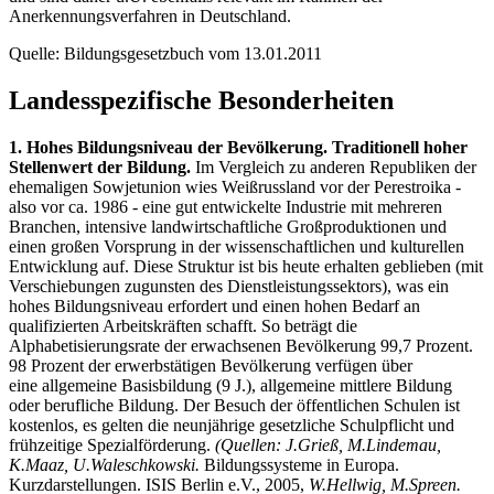
Anerkennungsverfahren in Deutschland.
Quelle: Bildungsgesetzbuch vom 13.01.2011
Landesspezifische Besonderheiten
1. Hohes Bildungsniveau der Bevölkerung. Traditionell hoher
Stellenwert der Bildung.
Im Vergleich zu anderen Republiken der
ehemaligen Sowjetunion wies Weißrussland vor der Perestroika -
also vor ca. 1986 - eine gut entwickelte Industrie mit mehreren
Branchen, intensive landwirtschaftliche Großproduktionen und
einen großen Vorsprung in der wissenschaftlichen und kulturellen
Entwicklung auf. Diese Struktur ist bis heute erhalten geblieben (mit
Verschiebungen zugunsten des Dienstleistungssektors), was ein
hohes Bildungsniveau erfordert und einen hohen Bedarf an
qualifizierten Arbeitskräften schafft. So beträgt die
Alphabetisierungsrate der erwachsenen Bevölkerung 99,7 Prozent.
98 Prozent der erwerbstätigen Bevölkerung verfügen über
eine allgemeine Basisbildung (9 J.), allgemeine mittlere Bildung
oder berufliche Bildung. Der Besuch der öffentlichen Schulen ist
kostenlos, es gelten die neunjährige gesetzliche Schulpflicht und
frühzeitige Spezialförderung.
(Quellen: J.Grieß, M.Lindemau,
K.Maaz, U.Waleschkowski.
Bildungssysteme in Europa.
Kurzdarstellungen. ISIS Berlin e.V., 2005,
W.Hellwig, M.Spreen.