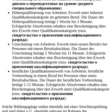
диплом о переподготовке на уровне среднего
специального образования
).
Höherqualifizierung von Arbeitern: Erwerb einer höheren
Qualifikationskategorie im gelernten Beruf. Die Dauer der
Höherqualifizierung beträgt 1 Woche bis 3 Monate.
Erfolgreiche Absolventen erhalten eine Bescheinigung über
den Erwerb einer Qualifikationskategorie (russ.
свидетельство о присвоении квалификационного
разряда
).
Umschulung von Arbeitern: Erwerb eines neuen Berufes bei
Personen mit einem Berufsabschluss. Die Dauer der
Umschulung beträgt 2 Wochen bis 11 Monate. Erfolgreiche
Absolventen erhalten eine Bescheinigung über den Erwerb
einer Qualifikationskategorie (russ.
свидетельство о
присвоении квалификационного разряда
).
beruflicher Qualifikationserwerb von Arbeitern: berufliche
Vorbereitung in einem Beruf bei Personen ohne einen
Berufsabschluss. Die Dauer der beruflichen Vorbereitung
beträgt 1-12 Monate. Erfolgreiche Absolventen erhalten eine
Bescheinigung über den Erwerb einer Qualifikationskategorie
(russ.
свидетельство о присвоении
квалификационного разряда
).
Solche Bildungsgänge enden ebenfalls mit einer Abschlussprüfung
und sind daher u.U. ebenfalls relevant im Rahmen der