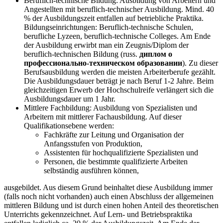
Beruflich-technische Bildung: Ausbildung von Arbeitern und
Angestellten mit beruflich-technischer Ausbildung. Mind. 40
% der Ausbildungszeit entfallen auf betriebliche Praktika.
Bildungseinrichtungen: Beruflich-technische Schulen,
berufliche Lyzeen, beruflich-technische Colleges. Am Ende
der Ausbildung erwirbt man ein Zeugnis/Diplom der
beruflich-technischen Bildung (russ.
диплом о
профессионально-техническом образовании
). Zu dieser
Berufsausbildung werden die meisten Arbeiterberufe gezählt.
Die Ausbildungsdauer beträgt je nach Beruf 1-2 Jahre. Beim
gleichzeitigen Erwerb der Hochschulreife verlängert sich die
Ausbildungsdauer um 1 Jahr.
Mittlere Fachbildung: Ausbildung von Spezialisten und
Arbeitern mit mittlerer Fachausbildung. Auf dieser
Qualifikationsebene werden:
Fachkräfte zur Leitung und Organisation der
Anfangsstufen von Produktion,
Assistenten für hochqualifizierte Spezialisten und
Personen, die bestimmte qualifizierte Arbeiten
selbständig ausführen können,
ausgebildet. Aus diesem Grund beinhaltet diese Ausbildung immer
(falls noch nicht vorhanden) auch einen Abschluss der allgemeinen
mittleren Bildung und ist durch einen hohen Anteil des theoretischen
Unterrichts gekennzeichnet. Auf Lern- und Betriebspraktika