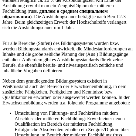
entfallen lediglich ca. 20 % der Ausbildungszeit. Am Ende der
Ausbildung erwirbt man ein Zeugnis/Diplom der mittleren
Fachbildung (russ.
диплом о среднем специальном
образовании
). Die Ausbildungsdauer beträgt je nach Beruf 2-3
Jahre. Beim gleichzeitigen Erwerb der Hochschulreife verlängert
sich die Ausbildungsdauer um 1 Jahr.
Für alle Bereiche (Stufen) des Bildungssystems wurden bzw.
werden Bildungsstandards entwickelt, die Mindestanforderungen an
Inhalte und die grobe zeitliche Planung der (Aus-) Bildungsgänge
enthalten. Außerdem gibt es Ausbildungsstandards für einzelne
Berufe, die ebenfalls berufs- und niveauspezifisch zeitliche und
inhaltliche Vorgaben definieren.
Neben dem grundlegenden Bildungssystem existiert in
Weißrussland auch der Bereich der Erwachsenenbildung, in dem
zusätzliche Fähigkeiten, Fertigkeiten und Kenntnisse bzw.
Qualifikationen erworben oder ausgeweitet werden können. In der
Erwachsenenbildung werden u.a. folgende Programme angeboten:
Umschulung von Führungs- und Fachkräften mit dem
Abschluss der mittleren Fachbildung: Erwerb einer neuen
Qualifikation im Bereich der mittleren Fachbildung.
Erfolgreiche Absolventen erhalten ein Zeugnis/Diplom über
Umschulung im Bereich der mittleren Fachbildung (russ.