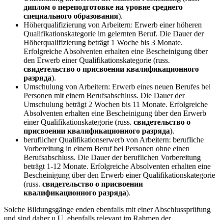
диплом о переподготовке на уровне среднего
специального образования
).
Höherqualifizierung von Arbeitern: Erwerb einer höheren
Qualifikationskategorie im gelernten Beruf. Die Dauer der
Höherqualifizierung beträgt 1 Woche bis 3 Monate.
Erfolgreiche Absolventen erhalten eine Bescheinigung über
den Erwerb einer Qualifikationskategorie (russ.
свидетельство о присвоении квалификационного
разряда
).
Umschulung von Arbeitern: Erwerb eines neuen Berufes bei
Personen mit einem Berufsabschluss. Die Dauer der
Umschulung beträgt 2 Wochen bis 11 Monate. Erfolgreiche
Absolventen erhalten eine Bescheinigung über den Erwerb
einer Qualifikationskategorie (russ.
свидетельство о
присвоении квалификационного разряда
).
beruflicher Qualifikationserwerb von Arbeitern: berufliche
Vorbereitung in einem Beruf bei Personen ohne einen
Berufsabschluss. Die Dauer der beruflichen Vorbereitung
beträgt 1-12 Monate. Erfolgreiche Absolventen erhalten eine
Bescheinigung über den Erwerb einer Qualifikationskategorie
(russ.
свидетельство о присвоении
квалификационного разряда
).
Solche Bildungsgänge enden ebenfalls mit einer Abschlussprüfung
und sind daher u.U. ebenfalls relevant im Rahmen der