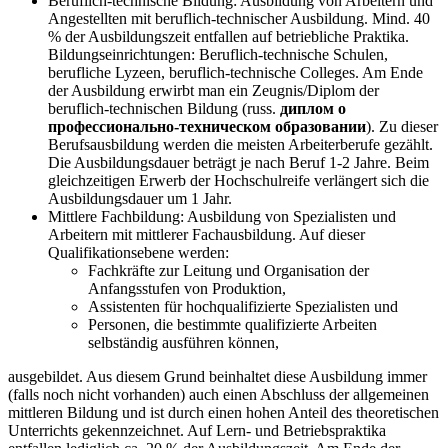
Beruflich-technische Bildung: Ausbildung von Arbeitern und
Angestellten mit beruflich-technischer Ausbildung. Mind. 40
% der Ausbildungszeit entfallen auf betriebliche Praktika.
Bildungseinrichtungen: Beruflich-technische Schulen,
berufliche Lyzeen, beruflich-technische Colleges. Am Ende
der Ausbildung erwirbt man ein Zeugnis/Diplom der
beruflich-technischen Bildung (russ.
диплом о
профессионально-техническом образовании
). Zu dieser
Berufsausbildung werden die meisten Arbeiterberufe gezählt.
Die Ausbildungsdauer beträgt je nach Beruf 1-2 Jahre. Beim
gleichzeitigen Erwerb der Hochschulreife verlängert sich die
Ausbildungsdauer um 1 Jahr.
Mittlere Fachbildung: Ausbildung von Spezialisten und
Arbeitern mit mittlerer Fachausbildung. Auf dieser
Qualifikationsebene werden:
Fachkräfte zur Leitung und Organisation der
Anfangsstufen von Produktion,
Assistenten für hochqualifizierte Spezialisten und
Personen, die bestimmte qualifizierte Arbeiten
selbständig ausführen können,
ausgebildet. Aus diesem Grund beinhaltet diese Ausbildung immer
(falls noch nicht vorhanden) auch einen Abschluss der allgemeinen
mittleren Bildung und ist durch einen hohen Anteil des theoretischen
Unterrichts gekennzeichnet. Auf Lern- und Betriebspraktika