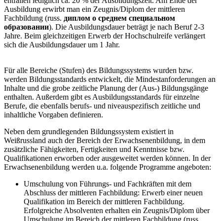
entfallen lediglich ca. 20 % der Ausbildungszeit. Am Ende der
Ausbildung erwirbt man ein Zeugnis/Diplom der mittleren
Fachbildung (russ.
диплом о среднем специальном
образовании
). Die Ausbildungsdauer beträgt je nach Beruf 2-3
Jahre. Beim gleichzeitigen Erwerb der Hochschulreife verlängert
sich die Ausbildungsdauer um 1 Jahr.
Für alle Bereiche (Stufen) des Bildungssystems wurden bzw.
werden Bildungsstandards entwickelt, die Mindestanforderungen an
Inhalte und die grobe zeitliche Planung der (Aus-) Bildungsgänge
enthalten. Außerdem gibt es Ausbildungsstandards für einzelne
Berufe, die ebenfalls berufs- und niveauspezifisch zeitliche und
inhaltliche Vorgaben definieren.
Neben dem grundlegenden Bildungssystem existiert in
Weißrussland auch der Bereich der Erwachsenenbildung, in dem
zusätzliche Fähigkeiten, Fertigkeiten und Kenntnisse bzw.
Qualifikationen erworben oder ausgeweitet werden können. In der
Erwachsenenbildung werden u.a. folgende Programme angeboten:
Umschulung von Führungs- und Fachkräften mit dem
Abschluss der mittleren Fachbildung: Erwerb einer neuen
Qualifikation im Bereich der mittleren Fachbildung.
Erfolgreiche Absolventen erhalten ein Zeugnis/Diplom über
Umschulung im Bereich der mittleren Fachbildung (russ.