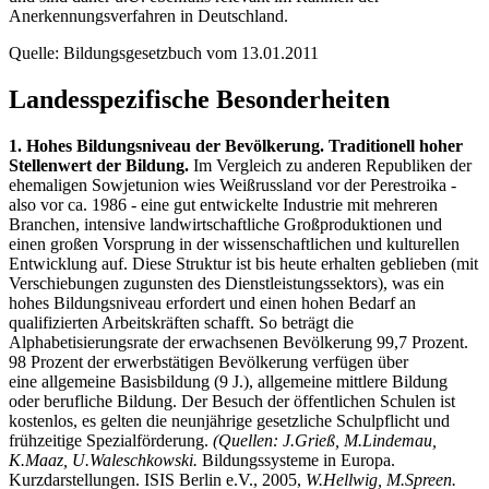
Anerkennungsverfahren in Deutschland.
Quelle: Bildungsgesetzbuch vom 13.01.2011
Landesspezifische Besonderheiten
1. Hohes Bildungsniveau der Bevölkerung. Traditionell hoher
Stellenwert der Bildung.
Im Vergleich zu anderen Republiken der
ehemaligen Sowjetunion wies Weißrussland vor der Perestroika -
also vor ca. 1986 - eine gut entwickelte Industrie mit mehreren
Branchen, intensive landwirtschaftliche Großproduktionen und
einen großen Vorsprung in der wissenschaftlichen und kulturellen
Entwicklung auf. Diese Struktur ist bis heute erhalten geblieben (mit
Verschiebungen zugunsten des Dienstleistungssektors), was ein
hohes Bildungsniveau erfordert und einen hohen Bedarf an
qualifizierten Arbeitskräften schafft. So beträgt die
Alphabetisierungsrate der erwachsenen Bevölkerung 99,7 Prozent.
98 Prozent der erwerbstätigen Bevölkerung verfügen über
eine allgemeine Basisbildung (9 J.), allgemeine mittlere Bildung
oder berufliche Bildung. Der Besuch der öffentlichen Schulen ist
kostenlos, es gelten die neunjährige gesetzliche Schulpflicht und
frühzeitige Spezialförderung.
(Quellen: J.Grieß, M.Lindemau,
K.Maaz, U.Waleschkowski.
Bildungssysteme in Europa.
Kurzdarstellungen. ISIS Berlin e.V., 2005,
W.Hellwig, M.Spreen.