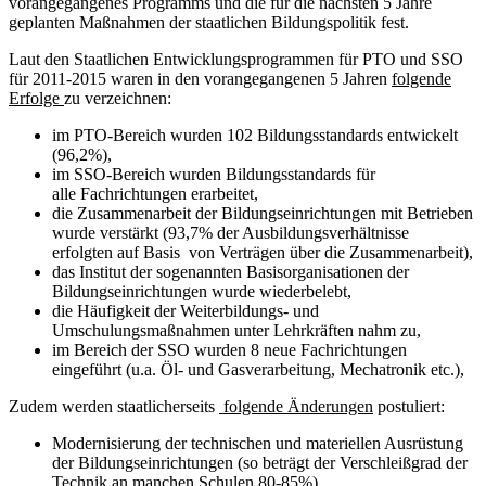
vorangegangenes Programms und die für die nächsten 5 Jahre
geplanten Maßnahmen der staatlichen Bildungspolitik fest.
Laut den Staatlichen Entwicklungsprogrammen für PTO und SSO
für 2011-2015 waren in den vorangegangenen 5 Jahren
folgende
Erfolge
zu verzeichnen:
im PTO-Bereich wurden 102 Bildungsstandards entwickelt
(96,2%),
im SSO-Bereich wurden Bildungsstandards für
alle Fachrichtungen erarbeitet,
die Zusammenarbeit der Bildungseinrichtungen mit Betrieben
wurde verstärkt (93,7% der Ausbildungsverhältnisse
erfolgten auf Basis von Verträgen über die Zusammenarbeit),
das Institut der sogenannten Basisorganisationen der
Bildungseinrichtungen wurde wiederbelebt,
die Häufigkeit der Weiterbildungs- und
Umschulungsmaßnahmen unter Lehrkräften nahm zu,
im Bereich der SSO wurden 8 neue Fachrichtungen
eingeführt (u.a. Öl- und Gasverarbeitung, Mechatronik etc.),
Zudem werden staatlicherseits
folgende Änderungen
postuliert:
Modernisierung der technischen und materiellen Ausrüstung
der Bildungseinrichtungen (so beträgt der Verschleißgrad der
Technik an manchen Schulen 80-85%),