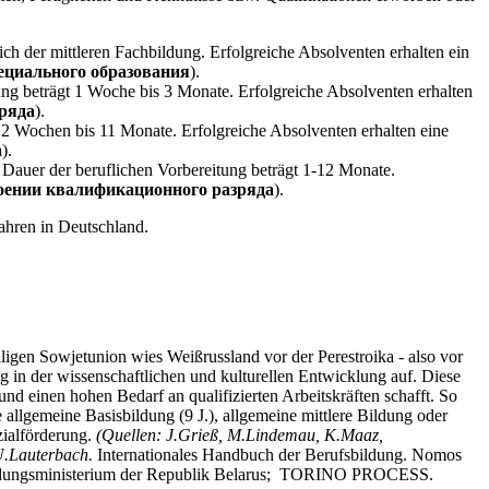
h der mittleren Fachbildung. Erfolgreiche Absolventen erhalten ein
пециального образования
).
ung beträgt 1 Woche bis 3 Monate. Erfolgreiche Absolventen erhalten
ряда
).
2 Wochen bis 11 Monate. Erfolgreiche Absolventen erhalten eine
а
).
 Dauer der beruflichen Vorbereitung beträgt 1-12 Monate.
воении квалификационного разряда
).
ahren in Deutschland.
igen Sowjetunion wies Weißrussland vor der Perestroika - also vor
g in der wissenschaftlichen und kulturellen Entwicklung auf. Diese
und einen hohen Bedarf an qualifizierten Arbeitskräften schafft. So
allgemeine Basisbildung (9 J.), allgemeine mittlere Bildung oder
zialförderung.
(Quellen: J.Grieß, M.Lindemau, K.Maaz,
.Lauterbach.
Internationales Handbuch der Berufsbildung. Nomos
 Bildungsministerium der Republik Belarus; TORINO PROCESS.