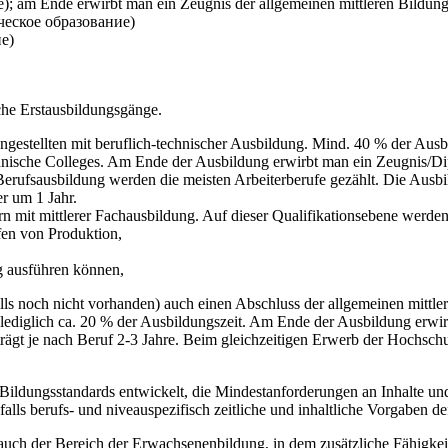
е); am Ende erwirbt man ein Zeugnis der allgemeinen mittleren Bild
ическое образование)
ие)
iche Erstausbildungsgänge.
estellten mit beruflich-technischer Ausbildung. Mind. 40 % der Ausbil
chnische Colleges. Am Ende der Ausbildung erwirbt man ein Zeugnis/Di
 Berufsausbildung werden die meisten Arbeiterberufe gezählt. Die Ausbi
r um 1 Jahr.
rn mit mittlerer Fachausbildung. Auf dieser Qualifikationsebene werden
fen von Produktion,
ig ausführen können,
ls noch nicht vorhanden) auch einen Abschluss der allgemeinen mittler
n lediglich ca. 20 % der Ausbildungszeit. Am Ende der Ausbildung erwi
rägt je nach Beruf 2-3 Jahre. Beim gleichzeitigen Erwerb der Hochschul
ildungsstandards entwickelt, die Mindestanforderungen an Inhalte und
lls berufs- und niveauspezifisch zeitliche und inhaltliche Vorgaben de
uch der Bereich der Erwachsenenbildung, in dem zusätzliche Fähigkeit