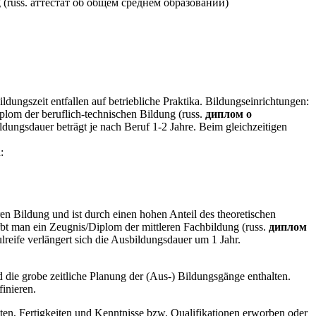
ung (russ. аттестат об общем среднем образовании)
dungszeit entfallen auf betriebliche Praktika. Bildungseinrichtungen:
plom der beruflich-technischen Bildung (russ.
диплом о
ldungsdauer beträgt je nach Beruf 1-2 Jahre. Beim gleichzeitigen
:
en Bildung und ist durch einen hohen Anteil des theoretischen
rbt man ein Zeugnis/Diplom der mittleren Fachbildung (russ.
диплом
reife verlängert sich die Ausbildungsdauer um 1 Jahr.
 die grobe zeitliche Planung der (Aus-) Bildungsgänge enthalten.
finieren.
en, Fertigkeiten und Kenntnisse bzw. Qualifikationen erworben oder