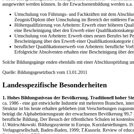
ausgeweitet werden können. In der Erwachsenenbildung werden u.a.
Umschulung von Führungs- und Fachkräften mit dem Abschluss d
Zeugnis/Diplom über Umschulung im Bereich der mittleren Fac
Höherqualifizierung von Arbeitern: Erwerb einer höheren Quali
eine Bescheinigung über den Erwerb einer Qualifikationskatego
Umschulung von Arbeitern: Erwerb eines neuen Berufes bei Pe
Bescheinigung über den Erwerb einer Qualifikationskategorie (
beruflicher Qualifikationserwerb von Arbeitern: berufliche Vo
Erfolgreiche Absolventen erhalten eine Bescheinigung über den
Solche Bildungsgänge enden ebenfalls mit einer Abschlussprüfung un
Quelle: Bildungsgesetzbuch vom 13.01.2011
Landesspezifische Besonderheiten
1. Hohes Bildungsniveau der Bevölkerung. Traditionell hoher St
ca. 1986 - eine gut entwickelte Industrie mit mehreren Branchen, int
Struktur ist bis heute erhalten geblieben (mit Verschiebungen zugunst
beträgt die Alphabetisierungsrate der erwachsenen Bevölkerung 99,7 P
berufliche Bildung. Der Besuch der öffentlichen Schulen ist kostenlos
U.Waleschkowski.
Bildungssysteme in Europa. Kurzdarstellungen. IS
Verlagsgesellschaft, Baden-Baden, 1999;
T.Kuusela.
Review of educa