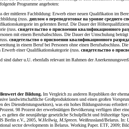
 folgende Programme angeboten:
er mittleren Fachbildung: Erwerb einer neuen Qualifikation im Bereic
hbildung (russ.
диплом о переподготовке на уровне среднего с
fikationskategorie im gelernten Beruf. Die Dauer der Höherqualifizier
rie (russ.
свидетельство о присвоении квалификационного раз
rsonen mit einem Berufsabschluss. Die Dauer der Umschulung beträgt 
russ.
свидетельство о присвоении квалификационного разряд
rbereitung in einem Beruf bei Personen ohne einen Berufsabschluss. Die
 Erwerb einer Qualifikationskategorie (russ.
свидетельство о прис
d sind daher u.U. ebenfalls relevant im Rahmen der Anerkennungsverf
ellenwert der Bildung.
Im Vergleich zu anderen Republiken der ehemal
ensive landwirtschaftliche Großproduktionen und einen großen Vorsprun
en des Dienstleistungssektors), was ein hohes Bildungsniveau erfordert 
rozent. 98 Prozent der erwerbstätigen Bevölkerung verfügen über eine 
, es gelten die neunjährige gesetzliche Schulpflicht und frühzeitige Spe
IS Berlin e.V., 2005,
W.Hellwig, M.Spreen.
Weißrussland/Belarus. In:
U
tional sector developments in Belarus. Working Paper. ETF, 2009;