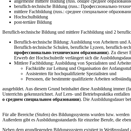
allgemeine mittlere Bildung (russ. общее среднее образовани
beruflich-technische Bildung (russ.: Профессионально-техн
mittlere Fachbildung (russ.: среднее специальное образован
Hochschulbildung
post-tertiäre Bildung
Beruflich-technische Bildung und mittlere Fachbildung sind 2 berufl
Beruflich-technische Bildung: Ausbildung von Arbeitern und Ang
Beruflich-technische Schulen, berufliche Lyzeen, beruflich-te
профессионально-техническом образовании
). Zu dieser
Erwerb der Hochschulreife verlängert sich die Ausbildungsdaue
Mittlere Fachbildung: Ausbildung von Spezialisten und Arbeite
Fachkräfte zur Leitung und Organisation der Anfangsstu
Assistenten für hochqualifizierte Spezialisten und
Personen, die bestimmte qualifizierte Arbeiten selbständ
ausgebildet. Aus diesem Grund beinhaltet diese Ausbildung immer (fal
Unterrichts gekennzeichnet. Auf Lern- und Betriebspraktika entfalle
о среднем специальном образовании
). Die Ausbildungsdauer bet
Für alle Bereiche (Stufen) des Bildungssystems wurden bzw. werden B
Außerdem gibt es Ausbildungsstandards für einzelne Berufe, die ebenfa
Neben dem grundlegenden Bildungssystem existiert in Weißrussland a