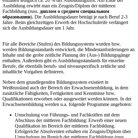
entfallen lediglich ca. 20 % der Ausbildungszeit. Am Ende der
Ausbildung erwirbt man ein Zeugnis/Diplom der mittleren
Fachbildung (russ.
диплом о среднем специальном
образовании
). Die Ausbildungsdauer beträgt je nach Beruf 2-3
Jahre. Beim gleichzeitigen Erwerb der Hochschulreife verlängert
sich die Ausbildungsdauer um 1 Jahr.
Für alle Bereiche (Stufen) des Bildungssystems wurden bzw.
werden Bildungsstandards entwickelt, die Mindestanforderungen an
Inhalte und die grobe zeitliche Planung der (Aus-) Bildungsgänge
enthalten. Außerdem gibt es Ausbildungsstandards für einzelne
Berufe, die ebenfalls berufs- und niveauspezifisch zeitliche und
inhaltliche Vorgaben definieren.
Neben dem grundlegenden Bildungssystem existiert in
Weißrussland auch der Bereich der Erwachsenenbildung, in dem
zusätzliche Fähigkeiten, Fertigkeiten und Kenntnisse bzw.
Qualifikationen erworben oder ausgeweitet werden können. In der
Erwachsenenbildung werden u.a. folgende Programme angeboten:
Umschulung von Führungs- und Fachkräften mit dem
Abschluss der mittleren Fachbildung: Erwerb einer neuen
Qualifikation im Bereich der mittleren Fachbildung.
Erfolgreiche Absolventen erhalten ein Zeugnis/Diplom über
Umschulung im Bereich der mittleren Fachbildung (russ.