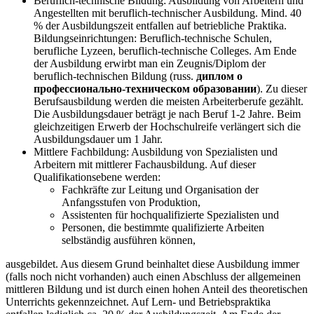
Beruflich-technische Bildung: Ausbildung von Arbeitern und
Angestellten mit beruflich-technischer Ausbildung. Mind. 40
% der Ausbildungszeit entfallen auf betriebliche Praktika.
Bildungseinrichtungen: Beruflich-technische Schulen,
berufliche Lyzeen, beruflich-technische Colleges. Am Ende
der Ausbildung erwirbt man ein Zeugnis/Diplom der
beruflich-technischen Bildung (russ.
диплом о
профессионально-техническом образовании
). Zu dieser
Berufsausbildung werden die meisten Arbeiterberufe gezählt.
Die Ausbildungsdauer beträgt je nach Beruf 1-2 Jahre. Beim
gleichzeitigen Erwerb der Hochschulreife verlängert sich die
Ausbildungsdauer um 1 Jahr.
Mittlere Fachbildung: Ausbildung von Spezialisten und
Arbeitern mit mittlerer Fachausbildung. Auf dieser
Qualifikationsebene werden:
Fachkräfte zur Leitung und Organisation der
Anfangsstufen von Produktion,
Assistenten für hochqualifizierte Spezialisten und
Personen, die bestimmte qualifizierte Arbeiten
selbständig ausführen können,
ausgebildet. Aus diesem Grund beinhaltet diese Ausbildung immer
(falls noch nicht vorhanden) auch einen Abschluss der allgemeinen
mittleren Bildung und ist durch einen hohen Anteil des theoretischen
Unterrichts gekennzeichnet. Auf Lern- und Betriebspraktika