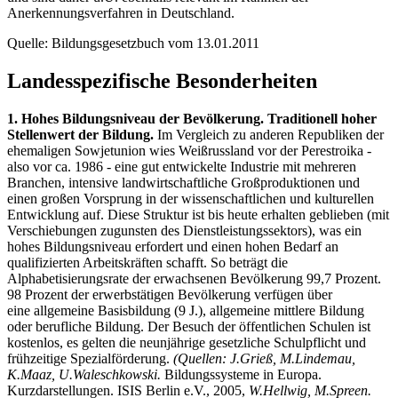
Anerkennungsverfahren in Deutschland.
Quelle: Bildungsgesetzbuch vom 13.01.2011
Landesspezifische Besonderheiten
1. Hohes Bildungsniveau der Bevölkerung. Traditionell hoher
Stellenwert der Bildung.
Im Vergleich zu anderen Republiken der
ehemaligen Sowjetunion wies Weißrussland vor der Perestroika -
also vor ca. 1986 - eine gut entwickelte Industrie mit mehreren
Branchen, intensive landwirtschaftliche Großproduktionen und
einen großen Vorsprung in der wissenschaftlichen und kulturellen
Entwicklung auf. Diese Struktur ist bis heute erhalten geblieben (mit
Verschiebungen zugunsten des Dienstleistungssektors), was ein
hohes Bildungsniveau erfordert und einen hohen Bedarf an
qualifizierten Arbeitskräften schafft. So beträgt die
Alphabetisierungsrate der erwachsenen Bevölkerung 99,7 Prozent.
98 Prozent der erwerbstätigen Bevölkerung verfügen über
eine allgemeine Basisbildung (9 J.), allgemeine mittlere Bildung
oder berufliche Bildung. Der Besuch der öffentlichen Schulen ist
kostenlos, es gelten die neunjährige gesetzliche Schulpflicht und
frühzeitige Spezialförderung.
(Quellen: J.Grieß, M.Lindemau,
K.Maaz, U.Waleschkowski.
Bildungssysteme in Europa.
Kurzdarstellungen. ISIS Berlin e.V., 2005,
W.Hellwig, M.Spreen.