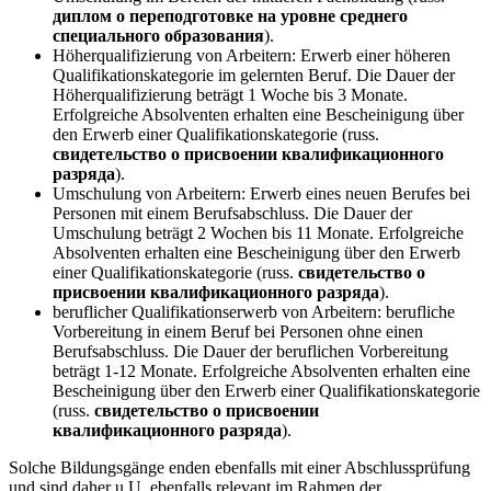
диплом о переподготовке на уровне среднего
специального образования
).
Höherqualifizierung von Arbeitern: Erwerb einer höheren
Qualifikationskategorie im gelernten Beruf. Die Dauer der
Höherqualifizierung beträgt 1 Woche bis 3 Monate.
Erfolgreiche Absolventen erhalten eine Bescheinigung über
den Erwerb einer Qualifikationskategorie (russ.
свидетельство о присвоении квалификационного
разряда
).
Umschulung von Arbeitern: Erwerb eines neuen Berufes bei
Personen mit einem Berufsabschluss. Die Dauer der
Umschulung beträgt 2 Wochen bis 11 Monate. Erfolgreiche
Absolventen erhalten eine Bescheinigung über den Erwerb
einer Qualifikationskategorie (russ.
свидетельство о
присвоении квалификационного разряда
).
beruflicher Qualifikationserwerb von Arbeitern: berufliche
Vorbereitung in einem Beruf bei Personen ohne einen
Berufsabschluss. Die Dauer der beruflichen Vorbereitung
beträgt 1-12 Monate. Erfolgreiche Absolventen erhalten eine
Bescheinigung über den Erwerb einer Qualifikationskategorie
(russ.
свидетельство о присвоении
квалификационного разряда
).
Solche Bildungsgänge enden ebenfalls mit einer Abschlussprüfung
und sind daher u.U. ebenfalls relevant im Rahmen der