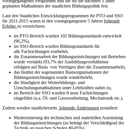
vorangegangenes Programms und die für die nächsten 5 Jahre
geplanten Maßnahmen der staatlichen Bildungspolitik fest.
Laut den Staatlichen Entwicklungsprogrammen für PTO und SSO
für 2011-2015 waren in den vorangegangenen 5 Jahren
folgende
Erfolge
zu verzeichnen:
im PTO-Bereich wurden 102 Bildungsstandards entwickelt
(96,2%),
im SSO-Bereich wurden Bildungsstandards für
alle Fachrichtungen erarbeitet,
die Zusammenarbeit der Bildungseinrichtungen mit Betrieben
wurde verstärkt (93,7% der Ausbildungsverhältnisse
erfolgten auf Basis von Verträgen über die Zusammenarbeit),
das Institut der sogenannten Basisorganisationen der
Bildungseinrichtungen wurde wiederbelebt,
die Häufigkeit der Weiterbildungs- und
Umschulungsmaßnahmen unter Lehrkräften nahm zu,
im Bereich der SSO wurden 8 neue Fachrichtungen
eingeführt (u.a. Öl- und Gasverarbeitung, Mechatronik etc.),
Zudem werden staatlicherseits
folgende Änderungen
postuliert:
Modernisierung der technischen und materiellen Ausrüstung
der Bildungseinrichtungen (so beträgt der Verschleißgrad der
Technik an manchen Schulen 80-85%),